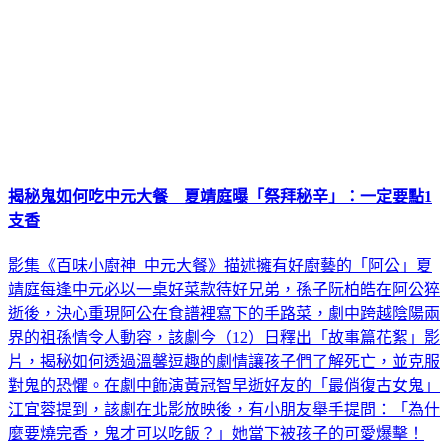
揭秘鬼如何吃中元大餐 夏靖庭曝「祭拜秘辛」：一定要點1
支香
影集《百味小廚神 中元大餐》描述擁有好廚藝的「阿公」夏
靖庭每逢中元必以一桌好菜款待好兄弟，孫子阮柏皓在阿公猝
逝後，決心重現阿公在食譜裡寫下的手路菜，劇中跨越陰陽兩
界的祖孫情令人動容，該劇今（12）日釋出「故事篇花絮」影
片，揭秘如何透過溫馨逗趣的劇情讓孩子們了解死亡，並克服
對鬼的恐懼。在劇中飾演黃冠智早逝好友的「最俏復古女鬼」
江宜蓉提到，該劇在北影放映後，有小朋友舉手提問：「為什
麼要燒完香，鬼才可以吃飯？」她當下被孩子的可愛爆擊！