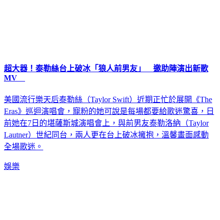
超大器！泰勒絲台上破冰「狼人前男友」 邀助陣演出新歌
MV
美國流行樂天后泰勒絲（Taylor Swift）近期正忙於展開《The
Eras》巡迴演唱會，寵粉的她可說是每場都要給歌迷驚喜，日
前她在7日的堪薩斯城演唱會上，與前男友泰勒洛納（Taylor
Lautner）世紀同台，兩人更在台上破冰擁抱，溫馨畫面感動
全場歌迷。
娛樂