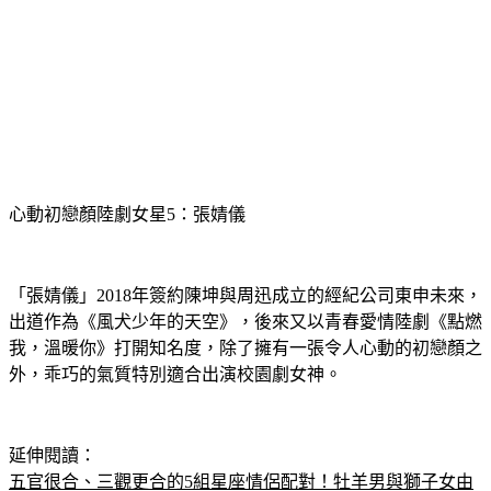
心動初戀顏陸劇女星5：張婧儀
「張婧儀」2018年簽約陳坤與周迅成立的經紀公司東申未來，
出道作為《風犬少年的天空》，後來又以青春愛情陸劇《點燃
我，溫暖你》打開知名度，除了擁有一張令人心動的初戀顏之
外，乖巧的氣質特別適合出演校園劇女神。
延伸閱讀：
五官很合、三觀更合的5組星座情侶配對！牡羊男與獅子女由