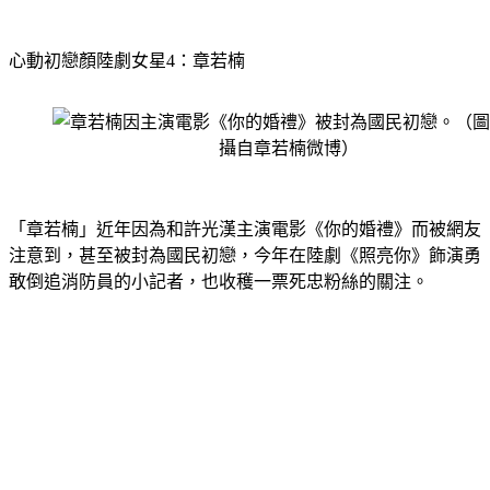
心動初戀顏陸劇女星4：章若楠
「章若楠」近年因為和許光漢主演電影《你的婚禮》而被網友
注意到，甚至被封為國民初戀，今年在陸劇《照亮你》飾演勇
敢倒追消防員的小記者，也收穫一票死忠粉絲的關注。