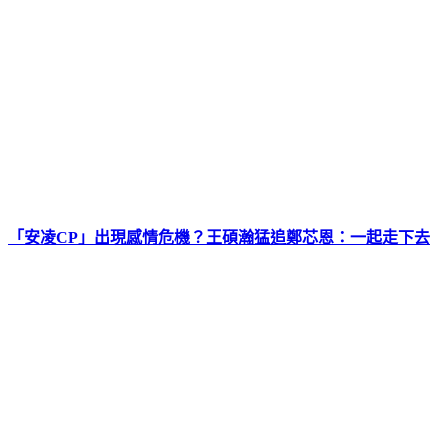
「安凌CP」出現感情危機？王碩瀚猛追鄭芯恩：一起走下去