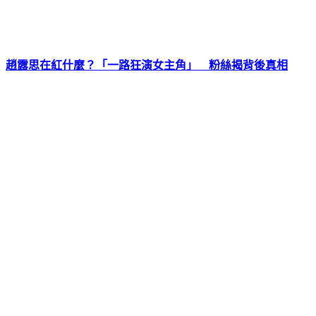
趙露思在紅什麼？「一路狂演女主角」 粉絲揭背後真相