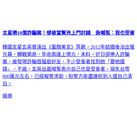
女星捲10億詐騙案！慘被當幫兇上門討錢 急喊冤：我也受害
韓國女星玄英曾演出《童顏美女》等劇，2012年結婚後淡出螢
光幕，轉戰電商，年收高達上億元，未料，近日卻捲入詐騙
案，被發現詐騙首腦是好友，不少受害者找到她「要她還
錢」，不過，玄英出面喊冤表示自己也是受害者，損失台幣
800萬元左右，已經報警求助，盼警方能盡速抓到人還自己清
白。
娛樂