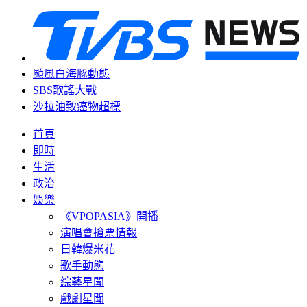
颱風白海豚動態
SBS歌謠大戰
沙拉油致癌物超標
首頁
即時
生活
政治
娛樂
《VPOPASIA》開播
演唱會搶票情報
日韓爆米花
歌手動態
綜藝星聞
戲劇星聞