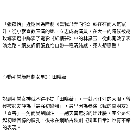
「張淼怡」近期因為陸劇《當我飛奔向你》蘇在在而人氣竄
升，從小就喜歡表演的她，立志成為演員，在大一的時候被胡
玫導演選中飾演了電影《紅樓夢》中的林黛玉，從此開啟了表
演之路。網友評價張淼怡自帶一種清純感，讓人想戀愛！
心動初戀顏陸劇女星3：田曦薇
說到初戀女神就不得不提「田曦薇」，一對水汪汪的大眼，曾
經被網友評為「最強初戀臉」，最早因為參演《我的真朋友》
「喜善」一角而受到關注，一副天真無邪的娃娃臉，完全是勾
起初戀回憶的臉孔，後來在網路古裝劇《卿卿日常》也有不錯
的表現。