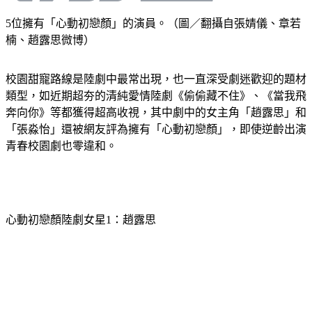
5位擁有「心動初戀顏」的演員。（圖／翻攝自張婧儀、章若
楠、趙露思微博）
校園甜寵路線是陸劇中最常出現，也一直深受劇迷歡迎的題材
類型，如近期超夯的清純愛情陸劇《偷偷藏不住》、《當我飛
奔向你》等都獲得超高收視，其中劇中的女主角「趙露思」和
「張淼怡」還被網友評為擁有「心動初戀顏」，即使逆齡出演
青春校園劇也零違和。
心動初戀顏陸劇女星1：趙露思