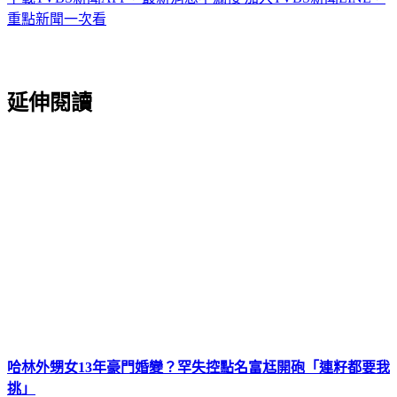
重點新聞一次看
延伸閱讀
哈林外甥女13年豪門婚變？罕失控點名富尪開砲「連籽都要我
挑」