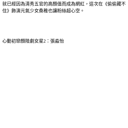
就已經因為清秀五官的高顏值而成為網紅，這次在《偷偷藏不
住》飾演元氣少女桑稚也讓粉絲超心空。
心動初戀顏陸劇女星2：張淼怡