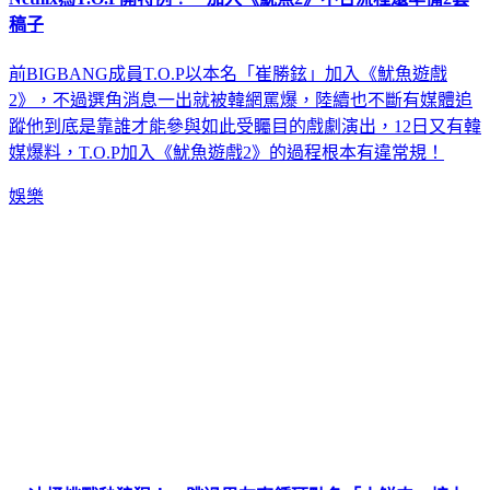
稿子
前BIGBANG成員T.O.P以本名「崔勝鉉」加入《魷魚遊戲
2》，不過選角消息一出就被韓網罵爆，陸續也不斷有媒體追
蹤他到底是靠誰才能參與如此受矚目的戲劇演出，12日又有韓
媒爆料，T.O.P加入《魷魚遊戲2》的過程根本有違常規！
娛樂