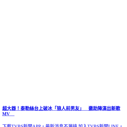
超大器！泰勒絲台上破冰「狼人前男友」 邀助陣演出新歌
MV
下載TVBS新聞APP，最新消息不漏接
加入TVBS新聞LINE，