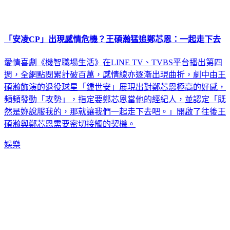
「安凌CP」出現感情危機？王碩瀚猛追鄭芯恩：一起走下去
愛情喜劇《機智職場生活》在LINE TV、TVBS平台播出第四
週，全網點閱累計破百萬，感情線亦逐漸出現曲折，劇中由王
碩瀚飾演的退役球星「鍾世安」展現出對鄭芯恩極高的好感，
頻頻發動「攻勢」，指定要鄭芯恩當他的經紀人，並認定「既
然是妳說服我的，那就讓我們一起走下去吧。」開啟了往後王
碩瀚與鄭芯恩需要密切接觸的契機。
娛樂