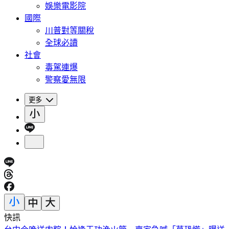
娛樂電影院
國際
川普對等關稅
全球必讀
社會
毒駕連爆
警察愛無限
更多
快訊