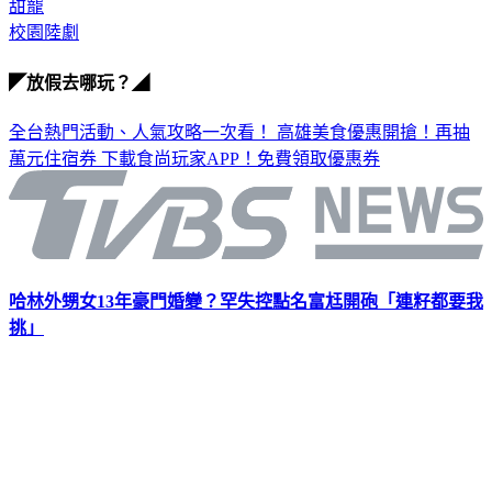
甜寵
校園陸劇
◤放假去哪玩？◢
全台熱門活動、人氣攻略一次看！
高雄美食優惠開搶！再抽
萬元住宿券
下載食尚玩家APP！免費領取優惠券
哈林外甥女13年豪門婚變？罕失控點名富尪開砲「連籽都要我
挑」