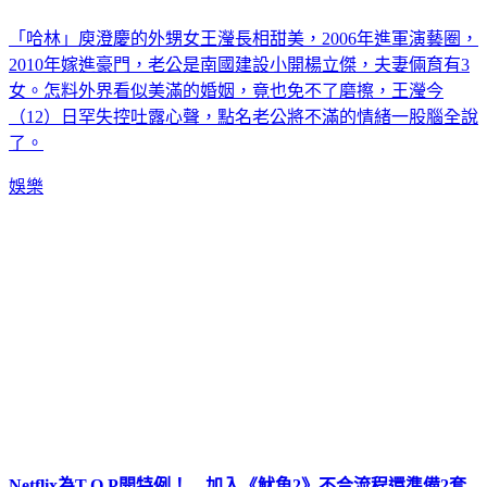
「哈林」庾澄慶的外甥女王瀅長相甜美，2006年進軍演藝圈，
2010年嫁進豪門，老公是南國建設小開楊立傑，夫妻倆育有3
女。怎料外界看似美滿的婚姻，竟也免不了磨擦，王瀅今
（12）日罕失控吐露心聲，點名老公將不滿的情緒一股腦全說
了。
娛樂
Netflix為T.O.P開特例！ 加入《魷魚2》不合流程還準備2套