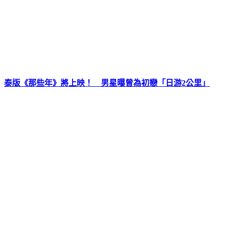
泰版《那些年》將上映！ 男星曝曾為初戀「日游2公里」