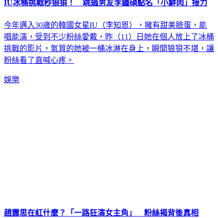
IU冰桶挑戰秒狼狽！ 跳過男友李鍾碩點名「小鮮肉」接力
今年邁入30歲的韓國女星IU（李知恩），擁有甜美臉蛋，能
唱能演，受到不少粉絲愛戴，昨（11）日她在個人放上了冰桶
挑戰的影片，氣質的她被一桶冰淋在身上，瞬間狼狽不堪，讓
粉絲看了直喊心疼。
娛樂
趙露思在紅什麼？「一路狂演女主角」 粉絲揭背後真相