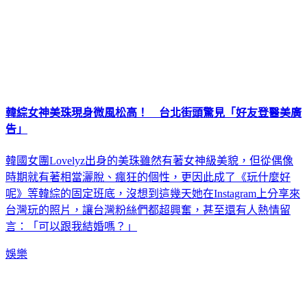
韓綜女神美珠現身微風松高！ 台北街頭驚見「好友登醫美廣
告」
韓國女團Lovelyz出身的美珠雖然有著女神級美貌，但從偶像
時期就有著相當灑脫、瘋狂的個性，更因此成了《玩什麼好
呢》等韓綜的固定班底，沒想到這幾天她在Instagram上分享來
台灣玩的照片，讓台灣粉絲們都超興奮，甚至還有人熱情留
言：「可以跟我結婚嗎？」
娛樂