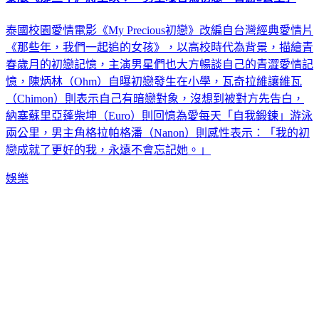
泰國校園愛情電影《My Precious初戀》改編自台灣經典愛情片
《那些年，我們一起追的女孩》，以高校時代為背景，描繪青
春歲月的初戀記憶，主演男星們也大方暢談自己的青澀愛情記
憶，陳炳林（Ohm）自曝初戀發生在小學，瓦奇拉維讓維瓦
（Chimon）則表示自己有暗戀對象，沒想到被對方先告白，
納塞蘇里亞蓬柴坤（Euro）則回憶為愛每天「自我鍛鍊」游泳
兩公里，男主角格拉帕格潘（Nanon）則感性表示：「我的初
戀成就了更好的我，永遠不會忘記她。」
娛樂