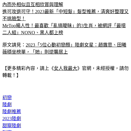
內而外相似且互相欣賞與理解
進可攻退可守！2023最新「中短髮」髮型推薦，清爽好整理又
不挑臉型！
MeToo揭人性！最喜歡「亂搞曖昧」的3生肖，被網評「最噁
二人組」NONO、黑人都上榜
原文請見：
2023「5位心動初戀顏」陸劇女星：趙露思、田曦
薇穩坐榜單，「她」則逆襲居上
【更多精彩內容，請上《
女人我最大
》官網，未經授權，請勿
轉載！】
初戀
陸劇
陸劇推薦
2023陸劇
甜寵陸劇