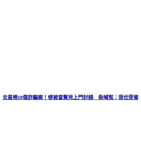
女星捲10億詐騙案！慘被當幫兇上門討錢 急喊冤：我也受害