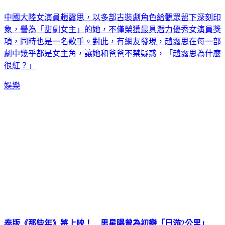
中國大陸女演員趙露思，以多部古裝劇角色給觀眾留下深刻印
象，譽為「甜劇女主」的她，不僅榮獲最具潛力優秀女演員獎
項，同時也是一名歌手。對此，有網友發現，趙露思在每一部
劇中幾乎都是女主角，讓她和爸爸不禁疑惑，「趙露思為什麼
很紅？」
娛樂
泰版《那些年》將上映！ 男星曝曾為初戀「日游2公里」