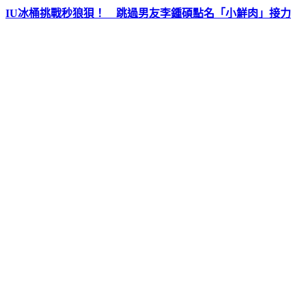
IU冰桶挑戰秒狼狽！ 跳過男友李鍾碩點名「小鮮肉」接力