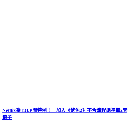
Netflix為T.O.P開特例！ 加入《魷魚2》不合流程還準備2套
稿子