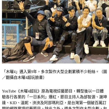
「木曜4」邁入第9年，多次製作大型企劃累積不少粉絲。（圖
／翻攝自木曜4超玩臉書）
YouTube《木曜4超玩》原為電視綜藝節目，轉型後以一日體
驗各行各業的「一日系列」爆紅，節目主持人為邰智源、謝坤
達、KID、溫妮、泱泱及阿部瑪利亞，是台灣第一個破百萬訂
閱的網路實境綜藝節目，除此之外，還多次製作大型企劃，包