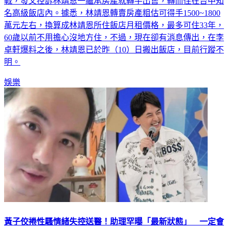
戰，發文控訴林靖恩一繼承房產就轉手出售，轉而住在台中知
名高級飯店內。據悉，林靖恩轉賣房產粗估可得手1500~1800
萬元左右，換算成林靖恩所住飯店月租價格，最多可住33年，
60歲以前不用擔心沒地方住，不過，現在卻有消息傳出，在李
卓軒爆料之後，林靖恩已於昨（10）日搬出飯店，目前行蹤不
明。
娛樂
黃子佼捲性騷情緒失控送醫！助理罕曝「最新狀態」 一定會