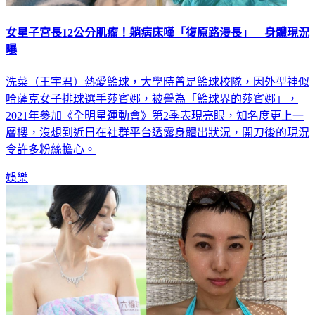
女星子宮長12公分肌瘤！躺病床嘆「復原路漫長」 身體現況
曝
洗菜（王宇君）熱愛籃球，大學時曾是籃球校隊，因外型神似
哈薩克女子排球選手莎賓娜，被譽為「籃球界的莎賓娜」，
2021年參加《全明星運動會》第2季表現亮眼，知名度更上一
層樓，沒想到近日在社群平台透露身體出狀況，開刀後的現況
令許多粉絲擔心。
娛樂