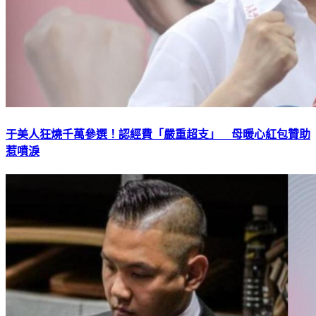
于美人狂燒千萬參選！認經費「嚴重超支」 母暖心紅包贊助
惹噴淚