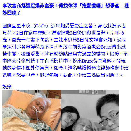
李玟富商尪遭踢爆非富豪！傳找律師「推翻遺囑」想爭產 親
姊回應了
國際巨星李玟（CoCo）近年飽受憂鬱症之苦，身心狀況不堪
負荷，2日在家中尋短，送醫搶救3日後仍與世長辭，享年48
歲，風光一生畫下句點，二姊李思林5日發文證實死訊，過世
噩耗引起各界譁然及不捨。李玟生前與富商老公Bruce傳出感
情生變、搬離愛巢，就有粉絲點出男方過去的緋聞，隨後一名
中國大陸金融博主在直播影片中，挖出Bruce背景資料，發現
他的身價不如外傳富有，如今再遭名嘴爆料預找律師推翻李玟
遺囑，想要爭產，掀起熱議，對此，李玟二姊做出回應了。
娛樂