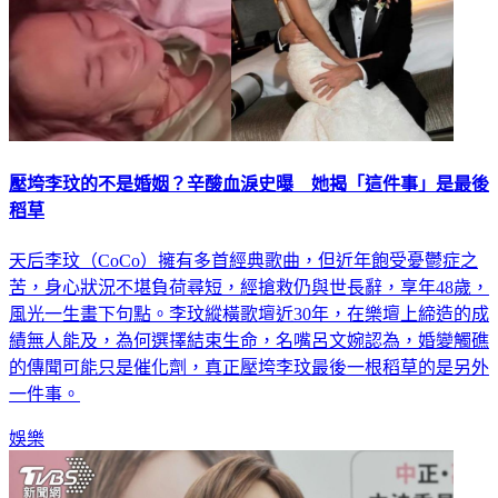
壓垮李玟的不是婚姻？辛酸血淚史曝 她揭「這件事」是最後
稻草
天后李玟（CoCo）擁有多首經典歌曲，但近年飽受憂鬱症之
苦，身心狀況不堪負荷尋短，經搶救仍與世長辭，享年48歲，
風光一生畫下句點。李玟縱橫歌壇近30年，在樂壇上締造的成
績無人能及，為何選擇結束生命，名嘴呂文婉認為，婚變觸礁
的傳聞可能只是催化劑，真正壓垮李玟最後一根稻草的是另外
一件事。
娛樂