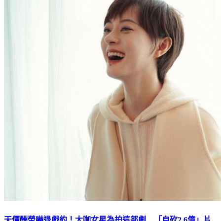
天價酬勞嚇退戲約！大咖女星為拍這部劇 「自砍2.6億」片