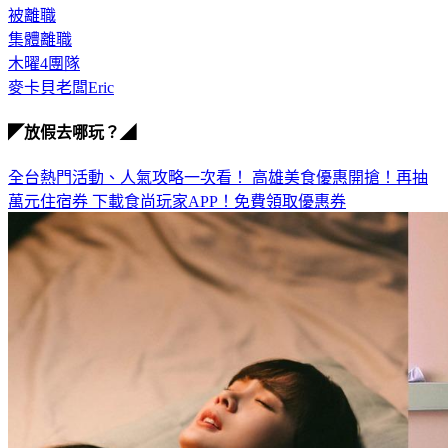
被離職
集體離職
木曜4團隊
麥卡貝老闆Eric
◤放假去哪玩？◢
全台熱門活動、人氣攻略一次看！
高雄美食優惠開搶！再抽
萬元住宿券
下載食尚玩家APP！免費領取優惠券