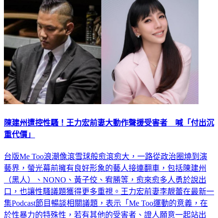
陳建州遭控性騷！王力宏前妻大動作聲援受害者 喊「付出沉
重代價」
台版Me Too浪潮像滾雪球般愈滾愈大，一路從政治圈燒到演
藝界，螢光幕前擁有良好形象的藝人接連翻車，包括陳建州
（黑人）、NONO、黃子佼、宥勝等，愈來愈多人勇於說出
口，也讓性騷議題獲得更多重視。王力宏前妻李靚蕾在最新一
集Podcast節目暢談相關議題，表示「Me Too運動的意義，在
於性暴力的特殊性，若有其他的受害者、證人願意一起站出