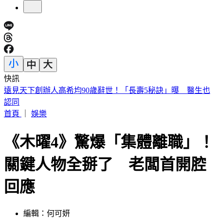
快訊
剛接手2天閃辭董座！宏碁發重訊曝：發現兆基屋管內部管理
缺失
首頁
｜
娛樂
《木曜4》驚爆「集體離職」！
關鍵人物全掰了 老闆首開腔
回應
編輯：何可妍