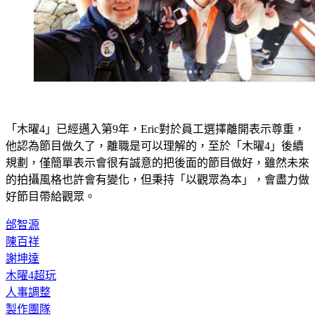
「木曜4」已經邁入第9年，Eric對於員工選擇離開表示尊重，
他認為節目做久了，離職是可以理解的，至於「木曜4」後續
規劃，僅簡單表示會很有誠意的把後面的節目做好，雖然未來
的拍攝風格也許會有變化，但秉持「以觀眾為本」，會盡力做
好節目帶給觀眾。
邰智源
陳百祥
謝坤達
木曜4超玩
人事調整
製作團隊