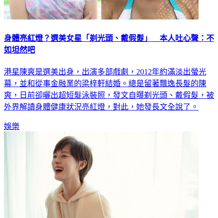
身體亮紅燈？選美女星「剃光頭、戴假髮」 本人吐心聲：不
如坦然吧
港星陳爽是選美出身，出演多部戲劇，2012年約滿淡出螢光
幕，並和從事金融業的梁梓軒結婚。總是留著飄逸長髮的陳
爽，日前卻曬出超短髮泳裝照，發文自曝剃光頭、戴假髮，被
外界解讀身體健康狀況亮紅燈，對此，她發長文全說了。
娛樂