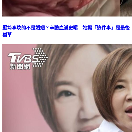
壓垮李玟的不是婚姻？辛酸血淚史曝 她揭「這件事」是最後
稻草