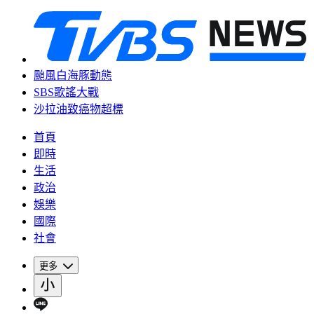
颱風白海豚動態
SBS歌謠大戰
沙拉油致癌物超標
首頁
即時
生活
政治
娛樂
國際
社會
更多