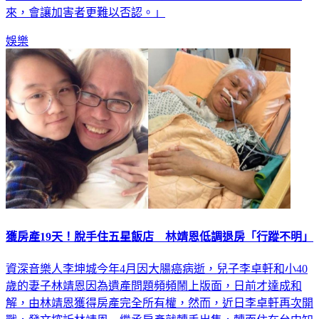
來，會讓加害者更難以否認。」
娛樂
獲房產19天！脫手住五星飯店 林靖恩低調退房「行蹤不明」
資深音樂人李坤城今年4月因大腸癌病逝，兒子李卓軒和小40
歲的妻子林靖恩因為遺產問題頻頻鬧上版面，日前才達成和
解，由林靖恩獲得房產完全所有權，然而，近日李卓軒再次開