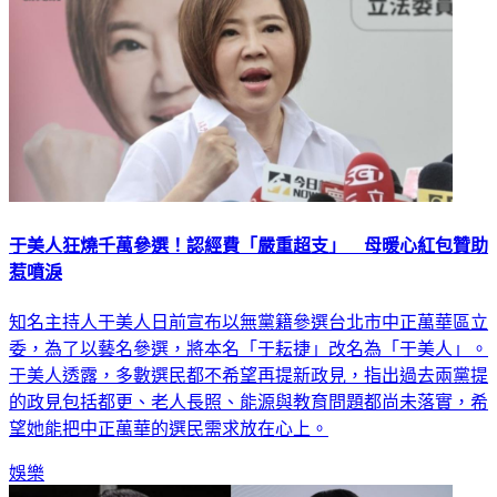
于美人狂燒千萬參選！認經費「嚴重超支」 母暖心紅包贊助
惹噴淚
知名主持人于美人日前宣布以無黨籍參選台北市中正萬華區立
委，為了以藝名參選，將本名「于耘捷」改名為「于美人」。
于美人透露，多數選民都不希望再提新政見，指出過去兩黨提
的政見包括都更、老人長照、能源與教育問題都尚未落實，希
望她能把中正萬華的選民需求放在心上。
娛樂