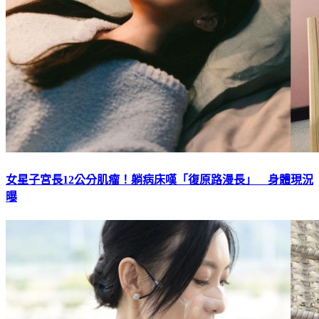
女星子宮長12公分肌瘤！躺病床嘆「復原路漫長」 身體現況
曝