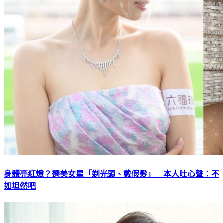
身體亮紅燈？選美女星「剃光頭、戴假髮」 本人吐心聲：不
如坦然吧