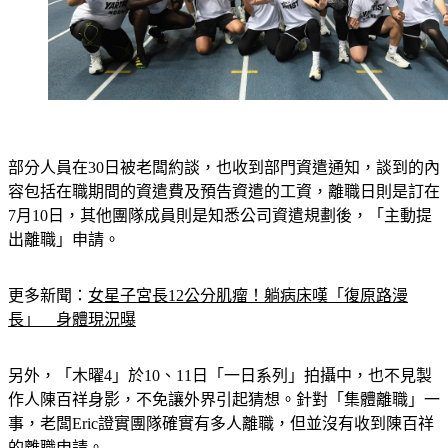
部分人員在30日被老闆約談，也收到部門資遣通知，談到的內
容包括在職期間的資遣費及預告資遣的工資，離職日則是訂在
7月10日，其他團隊成員則是知悉公司資遣規劃後，「主動提
出離職」申請。
更多新聞：
女星子宮長12公分肌瘤！躺病床嘆「復原路漫
長」　身體現況曝
另外，「木曜4」於10、11日「一日系列」拍攝中，也不見製
作人陳百祥身影，不免讓外界引起猜想。針對「集體離職」一
事，老闆Eric證實團隊確實有多人離職，但並沒有收到陳百祥
的離職申請。