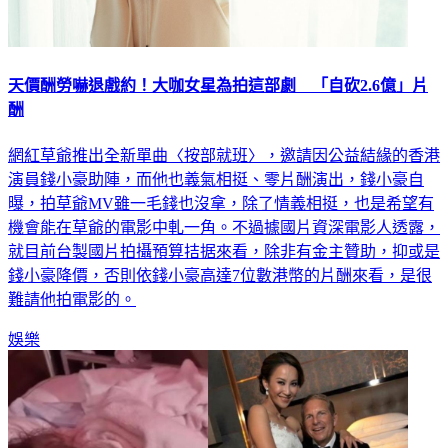
天價酬勞嚇退戲約！大咖女星為拍這部劇 「自砍2.6億」片
酬
網紅草爺推出全新單曲〈按部就班〉，邀請因公益結緣的香港
演員錢小豪助陣，而他也義氣相挺、零片酬演出，錢小豪自
曝，拍草爺MV雖一毛錢也沒拿，除了情義相挺，也是希望有
機會能在草爺的電影中軋一角。不過據國片資深電影人透露，
就目前台製國片拍攝預算拮据來看，除非有金主贊助，抑或是
錢小豪降價，否則依錢小豪高達7位數港幣的片酬來看，是很
難請他拍電影的。
娛樂