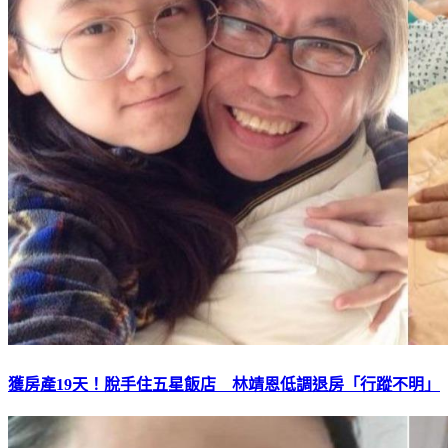
獲房產19天！脫手住五星飯店 林靖恩低調退房「行蹤不明」