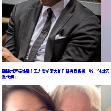
陳建州遭控性騷！王力宏前妻大動作聲援受害者 喊「付出沉
重代價」