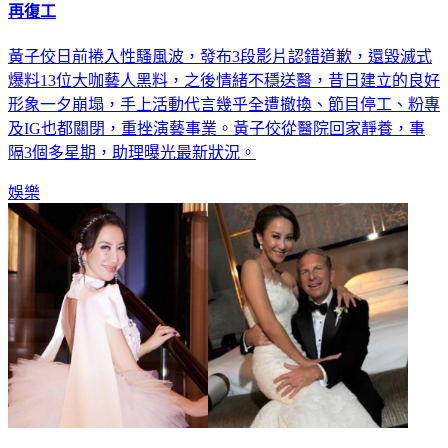
再復工
黃子佼日前捲入性騷風波，發布3段影片認錯道歉，還毀滅式
爆料13位大咖藝人黑料，之後情緒不穩送醫，昔日建立的良好
形象一夕崩塌，手上活動代言幾乎全遭撤換、節目停工、粉專
及IG也都關閉，重挫演藝事業。黃子佼從醫院回家靜養，事
隔3個多星期，助理曝光最新狀況。
娛樂