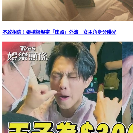
不敢相信！張棟樑親密「床照」外流 女主角身分曝光