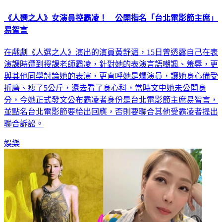
《人選之人》女演員控霸凌！ 公開指名「台北電影節主席」
易智言
在戲劇《人選之人》演出的演員黃舒湄，15日曾透露自己在表
演課時遭到授課老師霸凌，針對她的表演言語嘲諷、羞辱，更
與其他同學討論她的表演，更直呼她是爛演員，讓她身心備受
折磨、瘦了5公斤，還去看了身心科，當時文中她未公開身
分，今她正式發文公布霸凌者身份是台北電影節主席易智言，
並點名台北電影節要給出回應，否則要聯合其他受霸凌者提出
聯合訴訟。
娛樂