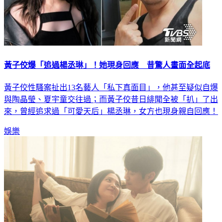
黃子佼爆「追過楊丞琳」！她現身回應 昔驚人畫面全起底
黃子佼性騷案扯出13名藝人「私下真面目」，他甚至疑似自爆
與陶晶瑩、夏宇童交往過；而黃子佼昔日緋聞全被「扒」了出
來，曾經追求過「可愛天后」楊丞琳，女方也現身親自回應！
娛樂