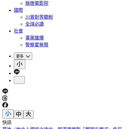
娛樂電影院
國際
川普對等關稅
全球必讀
社會
毒駕連爆
警察愛無限
更多
快訊