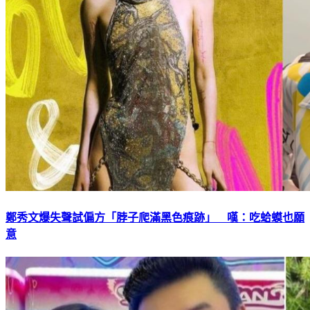
鄭秀文爆失聲試偏方「脖子爬滿黑色痕跡」 嘆：吃蛤蟆也願
意