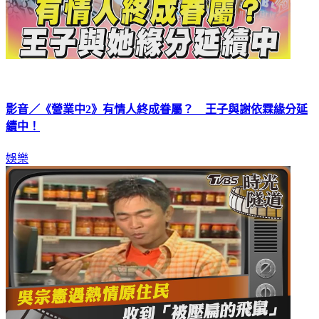
影音／《營業中2》有情人終成眷屬？ 王子與謝依霖緣分延
續中！
娛樂