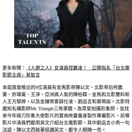
更多新聞：
《人選之人》女演員控霸凌！　公開指名「台北電
影節主席」易智言
本屆首度推出的9位演員有金馬影帝陳以文、北影帝后柯震
東、許瑋甯、王淨、亞洲高人氣的陳柏霖、金馬和北影雙料新
人王方郁婷，以及金鐘常客薛仕凌、劉品言和曾珮瑜。北影特
邀知名攝影師Mr. Triangle三角掌鏡，為眾星拍攝形象照，並找
來今年操刀形象大使影片的寶鳥映畫量身製作專屬影片，前導
影片中演員們都用英文介紹台北電影節，其中劉品言小秀一句