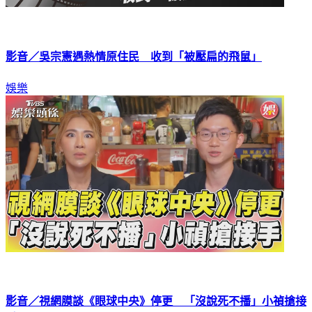
影音／吳宗憲遇熱情原住民 收到「被壓扁的飛鼠」
娛樂