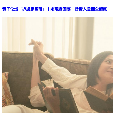
黃子佼爆「追過楊丞琳」！她現身回應 昔驚人畫面全起底