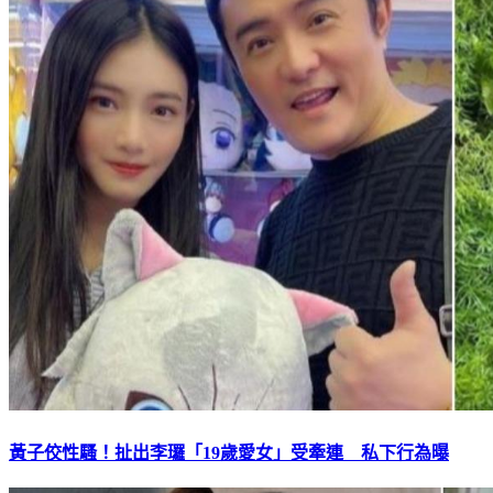
黃子佼性騷！扯出李㼈「19歲愛女」受牽連 私下行為曝