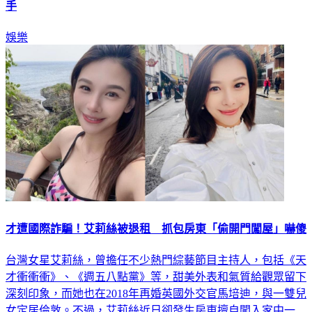
影音／視網膜談《眼球中央》停更 「沒說死不播」小禎搶接
手
娛樂
才遭國際詐騙！艾莉絲被退租 抓包房東「偷開門闖屋」嚇傻
台灣女星艾莉絲，曾擔任不少熱門綜藝節目主持人，包括《天
才衝衝衝》、《週五八點黨》等，甜美外表和氣質給觀眾留下
深刻印象，而她也在2018年再婚英國外交官馬培迪，與一雙兒