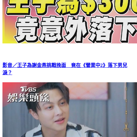
影音／王子為謝金燕挑戰挽面 竟在《營業中2》落下男兒
淚？