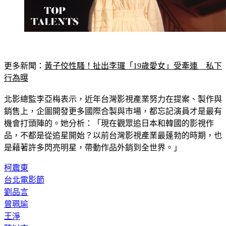
更多新聞：
黃子佼性騷！扯出李㼈「19歲愛女」受牽連　私下
行為曝
北影總監李亞梅表示，近年台灣影視產業努力在提案、製作與
銷售上，企圖開發更多國際合製與市場，都忘記演員才是最有
機會打頭陣的。她分析：「現在觀眾追日本和韓國的影視作
品，不都是從追星開始？以前台灣影視產業最蓬勃的時期，也
是藉著許多閃亮明星，帶動作品外銷到全世界。」
柯震東
台北電影節
劉品言
曾珮瑜