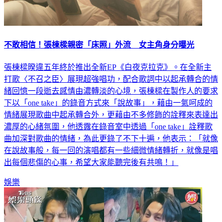
不敢相信！張棟樑親密「床照」外流 女主角身分曝光
張棟樑暌違五年終於推出全新EP《白夜克拉克》。在全新主
打歌〈不召之臣〉展現超強唱功，配合歌詞中以起承轉合的情
緒回憶一段逝去感情由濃轉淡的心境，張棟樑在製作人的要求
下以「one take」的錄音方式來「說故事」，藉由一氣呵成的
情緒展現歌曲中起承轉合外，更藉由不多修飾的詮釋來表達出
濃厚的心緒氛圍，他透露在錄音室中透過「one take」詮釋歌
曲加深對歌曲的情緒，為此更錄了不下十遍，他表示：「就像
在說故事般，每一回的演唱都有一些細微情緒轉折，就像是唱
出每個悲傷的心事，希望大家能聽完後有共鳴！」
娛樂