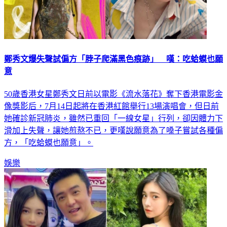
鄭秀文爆失聲試偏方「脖子爬滿黑色痕跡」 嘆：吃蛤蟆也願
意
50歲香港女星鄭秀文日前以電影《流水落花》奪下香港電影金
像獎影后，7月14日起將在香港紅館舉行13場演唱會，但日前
她確診新冠肺炎，雖然已重回「一線女星」行列，卻因體力下
滑加上失聲，讓她煎熬不已，更嘆說願意為了嗓子嘗試各種偏
方，「吃蛤蟆也願意」。
娛樂