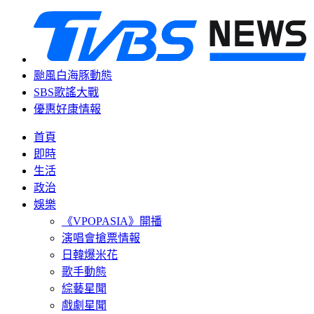
颱風白海豚動態
SBS歌謠大戰
優惠好康情報
首頁
即時
生活
政治
娛樂
《VPOPASIA》開播
演唱會搶票情報
日韓爆米花
歌手動態
綜藝星聞
戲劇星聞