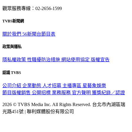
意見反映：service@tvbs.com.tw
觀眾服務專線：02-2656-1599
TVBS新聞網
關於我們
56新聞台節目表
政策與隱私
隱私權政策
性騷擾防治措施
網站使用協定
版權宣告
認識 TVBS
公司介紹
企業動態
人才招募
主播專區
星藝象娛樂
節目版權銷售
公開招標
業務服務
官方聲明
獲獎紀錄／認證
2026 © TVBS Media Inc. All Rights Reserved. 台北市內湖區瑞
光路451號 | 聯利媒體股份有限公司