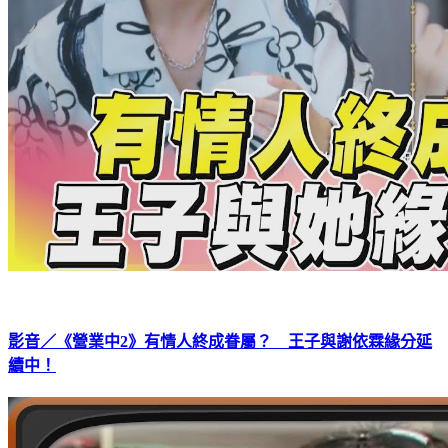
影音／《營業中2》有情人終成眷屬？ 王子與謝依霖緣分延
續中！