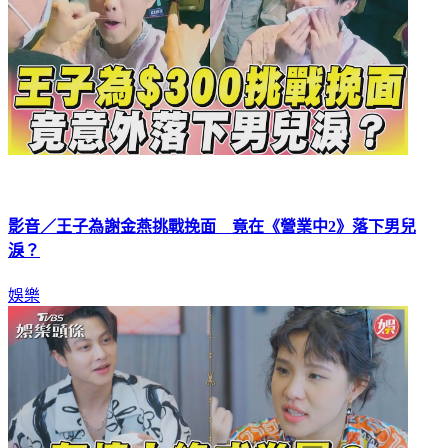
影音／王子為謝金燕挑戰挽面 竟在《營業中2》落下男兒
淚？
娛樂