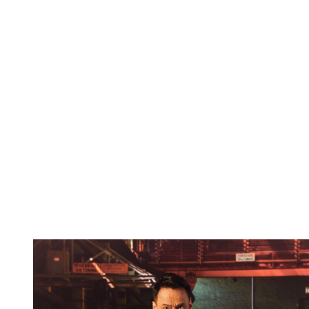
法語，陳以文西裝筆挺講英文，都令人眼睛一亮。