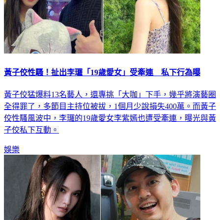
黃子佼性騷！扯出李㼈「19歲愛女」受牽連 私下行為曝
黃子佼猛爆料13名藝人，還專挑「大咖」下手，幾乎將演藝圈
全得罪了，多節目主持位被拔，1個月少說損失400萬。而黃子
佼性騷風波中，李㼈的19歲愛女李紫嫣也遭受牽連，曝光與黃
子佼私下互動。
娛樂