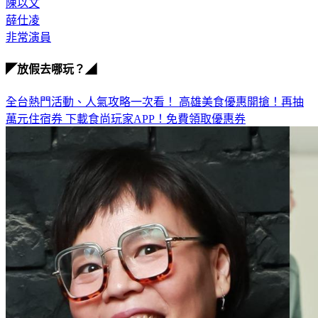
王淨
陳以文
薛仕凌
非常演員
◤放假去哪玩？◢
全台熱門活動、人氣攻略一次看！
高雄美食優惠開搶！再抽
萬元住宿券
下載食尚玩家APP！免費領取優惠券