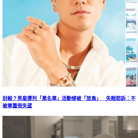
封殺？男星遭列「黑名單」活動慘被「放鳥」 失眠怒訴：不
被尊重很失望