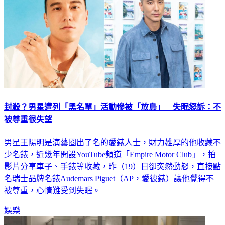
封殺？男星遭列「黑名單」活動慘被「放鳥」 失眠怒訴：不
被尊重很失望
男星王陽明是演藝圈出了名的愛錶人士，財力雄厚的他收藏不
少名錶，近幾年開設YouTube頻道「Empire Motor Club」，拍
影片分享車子、手錶等收藏，昨（19）日卻突然動怒，直接點
名瑞士品牌名錶Audemars Piguet（AP，愛彼錶）讓他覺得不
被尊重，心情難受到失眠。
娛樂