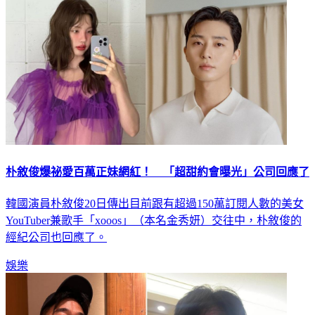
朴敘俊爆祕愛百萬正妹網紅！ 「超甜約會曝光」公司回應了
韓國演員朴敘俊20日傳出目前跟有超過150萬訂閱人數的美女
YouTuber兼歌手「xooos」（本名金秀妍）交往中，朴敘俊的
經紀公司也回應了。
娛樂