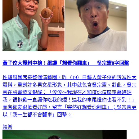
黃子佼大爆料中槍！網譏「想看你翻車」 吳宗憲8字回擊
性騷風暴席捲整個演藝圈，昨（19）日藝人黃子佼的毀滅性大
爆料，重創許多男女星形象，其中就包含吳宗憲。對此，吳宗
憲在臉書發文狠酸：「佼佼～我現在才知道你這麼羨慕嫉妒
我，很抱歉一直讓你吃我的煙！連我的車尾燈你也看不到！」
而有網友跟著看好戲，留言「突然好想看你翻車」；吳宗憲更
以「我一生都不會翻車」回擊。
娛樂