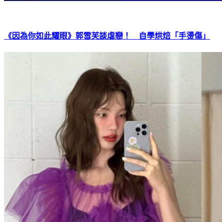
《因為你如此耀眼》郭雪芙談虐戀！ 自學烘焙「手燙傷」