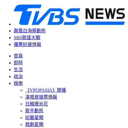
颱風白海豚動態
SBS歌謠大戰
優惠好康情報
首頁
即時
生活
政治
娛樂
《VPOPASIA》開播
演唱會搶票情報
日韓爆米花
歌手動態
綜藝星聞
戲劇星聞