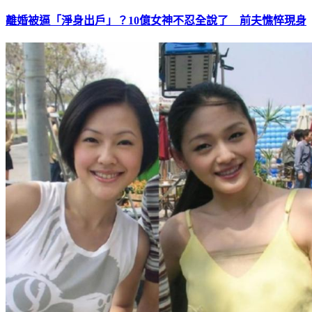
離婚被逼「淨身出戶」？10億女神不忍全說了 前夫憔悴現身