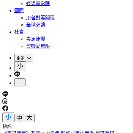
娛樂電影院
國際
川普對等關稅
全球必讀
社會
毒駕連爆
警察愛無限
更多
快訊