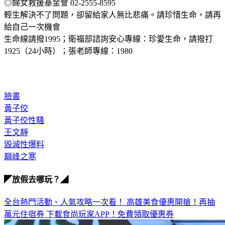
◎現代婦女基金會 性侵害防治服務專線02-7728-5098分機7
◎婦女救援基金會 02-2555-8595
輕生解決不了問題，卻留給家人無比悲痛。請珍惜生命，請再
給自己一次機會
生命線請撥1995；衛福部諮詢安心專線：珍愛生命，請撥打 
1925（24小時）；張老師專線：1980
臉書
黃子佼
黃子佼性騷
王文靜
毀滅性爆料
巔峰之寒
◤放假去哪玩？◢
全台熱門活動、人氣攻略一次看！
高雄美食優惠開搶！再抽