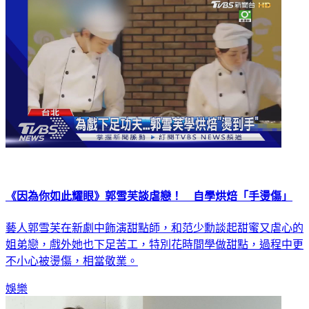
娛樂
《因為你如此耀眼》郭雪芙談虐戀！ 自學烘焙「手燙傷」
藝人郭雪芙在新劇中飾演甜點師，和范少勳談起甜蜜又虐心的
姐弟戀，戲外她也下足苦工，特別花時間學做甜點，過程中更
不小心被燙傷，相當敬業。
娛樂