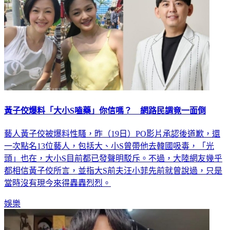
黃子佼爆料「大小S嗑藥」你信嗎？ 網路民調竟一面倒
藝人黃子佼被爆料性騷，昨（19日）PO影片承認後道歉，還
一次點名13位藝人，包括大、小S曾帶他去韓國吸毒，「光
頭」也在，大小S目前都已發聲明駁斥。不過，大陸網友幾乎
都相信黃子佼所言，並指大S前夫汪小菲先前就曾說過，只是
當時沒有現今來得轟轟烈烈。
娛樂