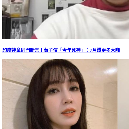
印度神童同門斷言！黃子佼「今年死神」：7月爆更多大咖