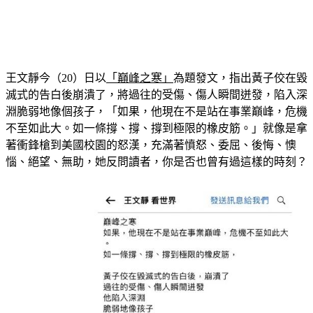
王文靜今（20）日以
「巔峰之寒」
為題發文，指出黃子佼在毀
滅式的告白後崩潰了，將過往的受傷、傷人瞬間迸發，陷入深
淵脆弱地像個孩子，「如果，他現在不是站在事業巔峰，危機
不至如此大。如一條撐、撐、撐到極限的橡皮筋。」就像是拿
著衝鋒槍到美國校園的怒漢，充滿著憤怒、委屈、後悔、懊
惱、絕望、無助，她反問讀者，你是否也曾有過這樣的時刻？