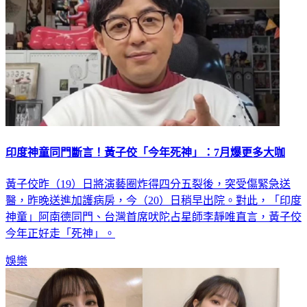
印度神童同門斷言！黃子佼「今年死神」：7月爆更多大咖
黃子佼昨（19）日將演藝圈炸得四分五裂後，突受傷緊急送
醫，昨晚送進加護病房，今（20）日稍早出院。對此，「印度
神童」阿南德同門、台灣首席吠陀占星師李靜唯直言，黃子佼
今年正好走「死神」。
娛樂