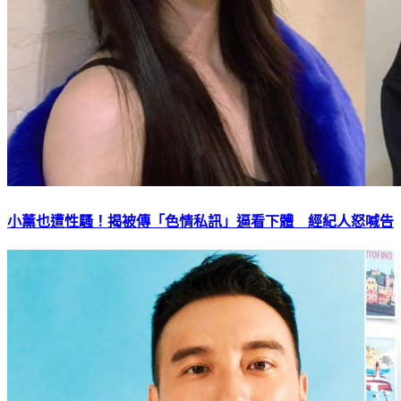
小薰也遭性騷！揭被傳「色情私訊」逼看下體 經紀人怒喊告