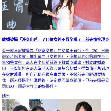
離婚被逼「淨身出戶」？10億女神不忍全說了 前夫憔悴現身
有十億身家被譽為「財富女神」的女星王宥忻，今（20）日舉
辦發片記者會，推出單曲《女神經》，沒想到老公翁總在台上
無預警宣布，兩人在半年前就簽下離婚協議書，對於離婚原
因，王宥忻坦言兩人當時因為心靈契合結婚，從負債千萬到現
在家財萬貫，但自己還有很多事要做，不過前夫已經想要退
休，兩人經過半年溝通後，決定退回單身關係，但前夫還是公
司CEO，還是合作上的好夥伴。
娛樂