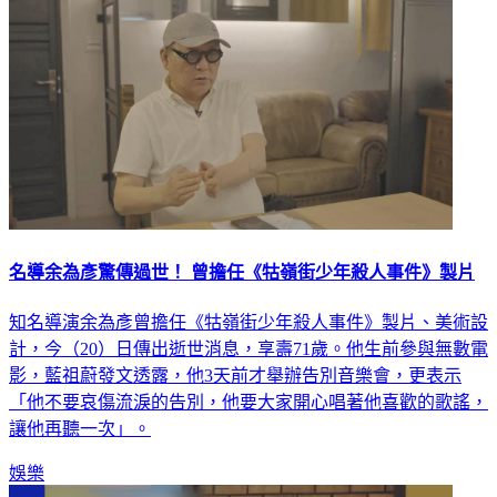
名導余為彥驚傳過世！ 曾擔任《牯嶺街少年殺人事件》製片
知名導演余為彥曾擔任《牯嶺街少年殺人事件》製片、美術設
計，今（20）日傳出逝世消息，享壽71歲。他生前參與無數電
影，藍祖蔚發文透露，他3天前才舉辦告別音樂會，更表示
「他不要哀傷流淚的告別，他要大家開心唱著他喜歡的歌謠，
讓他再聽一次」。