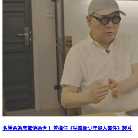
名導余為彥驚傳過世！ 曾擔任《牯嶺街少年殺人事件》製片