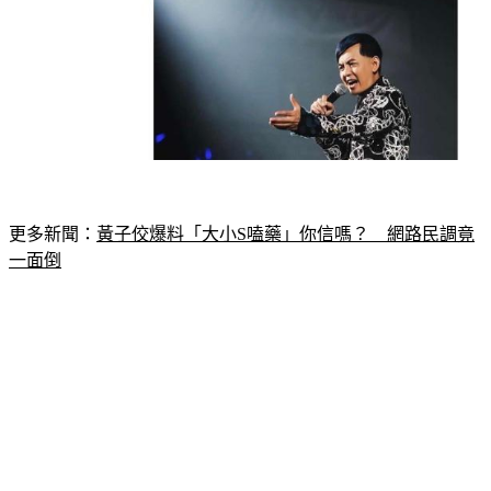
更多新聞：
黃子佼爆料「大小S嗑藥」你信嗎？　網路民調竟
一面倒