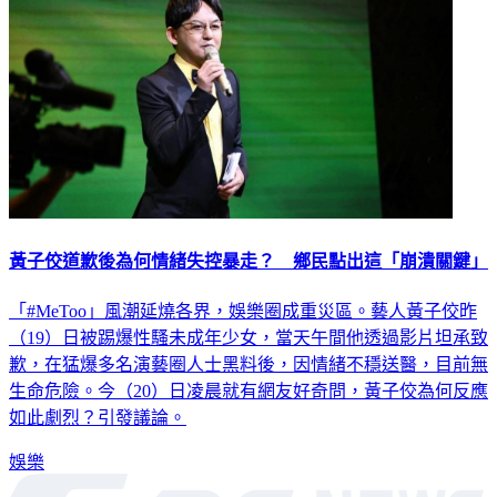
黃子佼道歉後為何情緒失控暴走？ 鄉民點出這「崩潰關鍵」
「#MeToo」風潮延燒各界，娛樂圈成重災區。藝人黃子佼昨
（19）日被踢爆性騷未成年少女，當天午間他透過影片坦承致
歉，在猛爆多名演藝圈人士黑料後，因情緒不穩送醫，目前無
生命危險。今（20）日凌晨就有網友好奇問，黃子佼為何反應
如此劇烈？引發議論。
娛樂