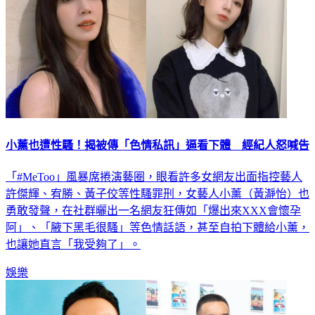
小薰也遭性騷！揭被傳「色情私訊」逼看下體 經紀人怒喊告
「#MeToo」風暴席捲演藝圈，眼看許多女網友出面指控藝人
許傑輝、宥勝、黃子佼等性騷罪刑，女藝人小薰（黃瀞怡）也
勇敢發聲，在社群曬出一名網友狂傳如「爆出來XXX會懷孕
阿」、「腋下黑毛很騷」等色情話語，甚至自拍下體給小薰，
也讓她直言「我受夠了」。
娛樂