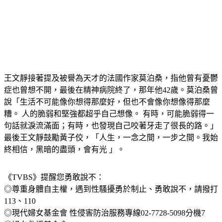
王文靜接著提及被譽為天才的法國作家莫泊桑，指他曾有憂鬱
症也曾想不開，最後在精神病院終了，那年他42歲。莫泊桑曾
說「生活不可能像你想得那麼好，但也不會像你想像得那麼
糟。 人的脆弱和堅強都超乎自己想像。 有時，可能脆弱得一
句話就淚流滿面；有時，也發現自己咬著牙走了很長的路。」
最後王文靜鼓勵黃子佼，「人生，一念之間，一步之間。我始
終相信，黑暗的盡頭，會有光 」。
《TVBS》提醒您勇敢說不：
◎尊重身體自主權，遇到性騷擾勇於制止、勇敢說不，請撥打
113、110