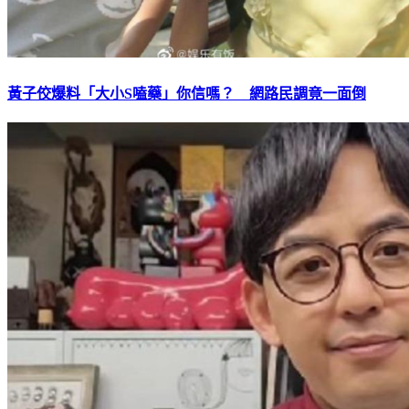
黃子佼爆料「大小S嗑藥」你信嗎？ 網路民調竟一面倒