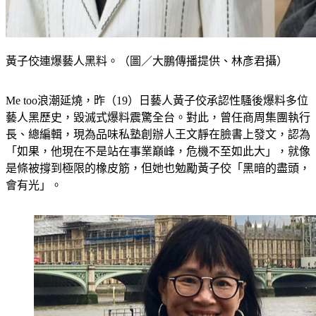
黃子佼連爆藝人黑料。（圖／大鵬傳播提供、林彥君攝）
Me too浪潮延燒，昨（19）日藝人黃子佼承認性騷後爆料多位
藝人黑歷史，毀滅式爆料震驚全台。對此，曾任商周集團執行
長、總編輯，現為品味私塾創辦人王文靜在臉書上發文，認為
「如果，他現在不是站在事業巔峰，危機不至如此大」，就像
是條被撐到極限的橡皮筋，但她也勉勵黃子佼「黑暗的盡頭，
會有光」。