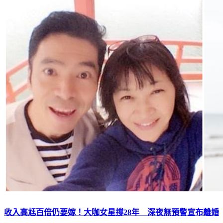
收入高尪百倍仍要嫁！大咖女星撐28年 深夜無預警宣布離婚