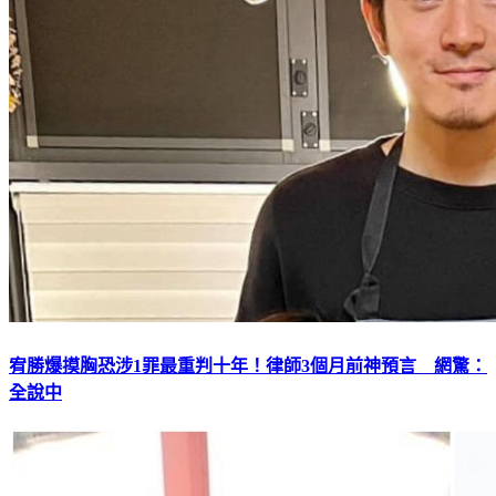
宥勝爆摸胸恐涉1罪最重判十年！律師3個月前神預言 網驚：
全說中