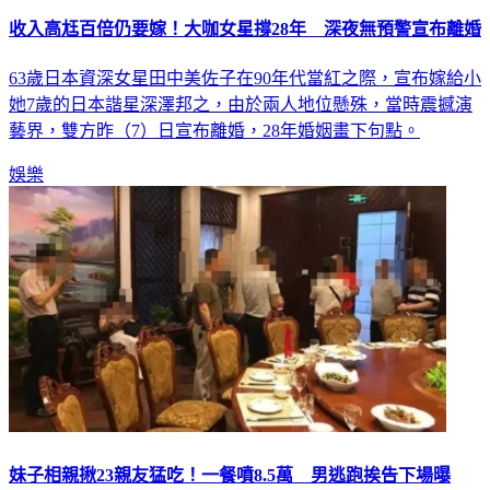
收入高尪百倍仍要嫁！大咖女星撐28年 深夜無預警宣布離婚
63歲日本資深女星田中美佐子在90年代當紅之際，宣布嫁給小
她7歲的日本諧星深澤邦之，由於兩人地位懸殊，當時震撼演
藝界，雙方昨（7）日宣布離婚，28年婚姻畫下句點。
娛樂
妹子相親揪23親友猛吃！一餐噴8.5萬 男逃跑挨告下場曝