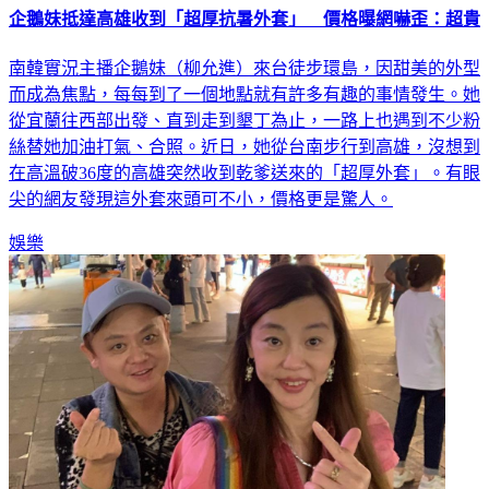
企鵝妹抵達高雄收到「超厚抗暑外套」 價格曝網嚇歪：超貴
南韓實況主播企鵝妹（柳允進）來台徒步環島，因甜美的外型
而成為焦點，每每到了一個地點就有許多有趣的事情發生。她
從宜蘭往西部出發、直到走到墾丁為止，一路上也遇到不少粉
絲替她加油打氣、合照。近日，她從台南步行到高雄，沒想到
在高溫破36度的高雄突然收到乾爹送來的「超厚外套」。有眼
尖的網友發現這外套來頭可不小，價格更是驚人。
娛樂