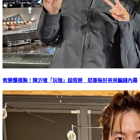
宥勝爆摸胸！陳沂嗆「玩咖」超假掰 怒撕裝好爸爸騙錢內幕