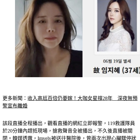
更多新聞：
收入高尪百倍仍要嫁！大咖女星撐28年　深夜無預
警宣布離婚
該段直播全程播出，觀看直播的網紅立即報警，119救護隊員
於20分鐘內趕抵現場，搶救聲音全被播出，不久後直播被關
閉。韓媒透露，Imvely被送往醫院後，曾兩次出現心臟驟停狀