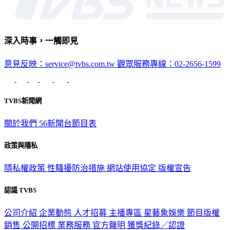
深入時事，一觸即見
意見反映：service@tvbs.com.tw
觀眾服務專線：02-2656-1599
TVBS新聞網
關於我們
56新聞台節目表
政策與隱私
隱私權政策
性騷擾防治措施
網站使用協定
版權宣告
認識 TVBS
公司介紹
企業動態
人才招募
主播專區
星藝象娛樂
節目版權
銷售
公開招標
業務服務
官方聲明
獲獎紀錄／認證