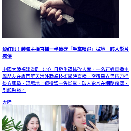
殺紅眼！帥氣主播直播一半遭砍「手掌噴飛」掉地 駭人影片
瘋傳
中國大陸福建省昨（23）日發生恐怖砍人案，一名石姓直播主
與朋友在廈門華天涉外職業技術學院直播，突遭黑衣男持刀從
後方襲擊，現場地上還遺留一隻斷掌，駭人影片在網路瘋傳，
引起熱議。
大陸