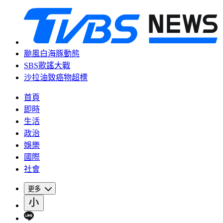
颱風白海豚動態
SBS歌謠大戰
沙拉油致癌物超標
首頁
即時
生活
政治
娛樂
國際
社會
更多