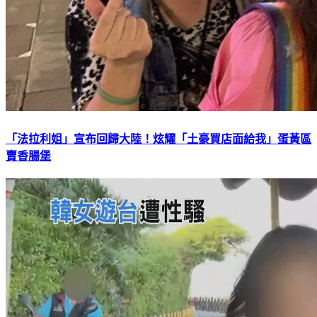
「法拉利姐」宣布回歸大陸！炫耀「土豪買店面給我」蛋黃區
賣香腸堡