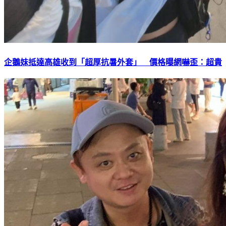
企鵝妹抵達高雄收到「超厚抗暑外套」 價格曝網嚇歪：超貴