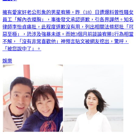
擁有愛家好老公形象的男星宥勝，昨（18）日遭爆料曾性騷女
員工「解內衣摸胸」，事後發文承認道歉，引各界譁然。知名
律師李怡貞痛批，此程度道歉沒有用，列出相關法條怒批「可
惡至極」，恐涉及強暴未遂。而她3個月前談論宥勝1行為相當
不解，「沒有非常喜歡他」神預言貼文被網友挖出，驚呼，
「被您說中了」。
娛樂