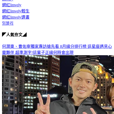
網紅Imvely
網紅Imvely輕生
網紅Imvely遺書
임블리
◤人氣夯文◢
何潤東、曹佑寧獨家專訪搶先看
8月緣分排行榜 這星座遇見心
靈夥伴
超準測字!這輩子正緣何時會出現