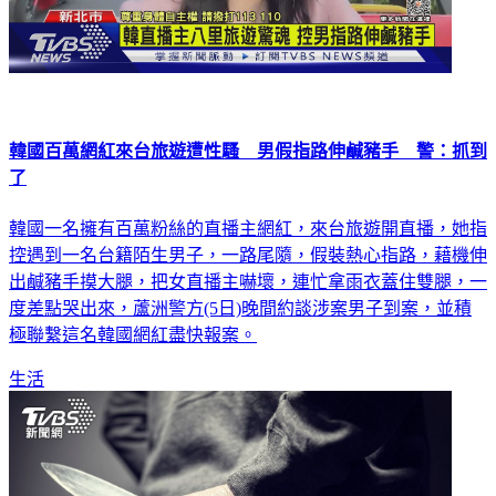
韓國百萬網紅來台旅遊遭性騷 男假指路伸鹹豬手 警：抓到
了
韓國一名擁有百萬粉絲的直播主網紅，來台旅遊開直播，她指
控遇到一名台籍陌生男子，一路尾隨，假裝熱心指路，藉機伸
出鹹豬手摸大腿，把女直播主嚇壞，連忙拿雨衣蓋住雙腿，一
度差點哭出來，蘆洲警方(5日)晚間約談涉案男子到案，並積
極聯繫這名韓國網紅盡快報案。
生活