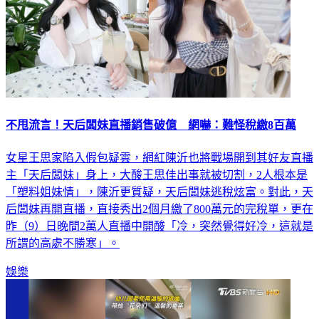
不甩流言！天后闆妹直播銷售破億 網嚇：難怪稅繳8百萬
女星王思家陷入假包疑雲，網紅陳沂也將戰場開到其好友直播
主「天后闆妹」身上，大酸王思佳出事就被切割，2人根本是
「塑料姐妹情」，陳沂更質疑，天后闆妹逃稅炫富。對此，天
后闆妹再開直播，直接秀出2個月繳了800萬元的完稅單，更在
昨（9）日晚間2萬人直播中開酸「冷，突然覺得好冷，這就是
所謂的高處不勝寒」。
娛樂