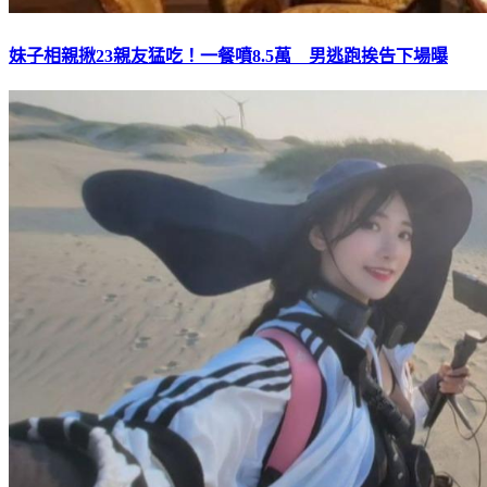
妹子相親揪23親友猛吃！一餐噴8.5萬 男逃跑挨告下場曝