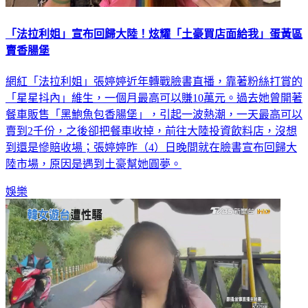
「法拉利姐」宣布回歸大陸！炫耀「土豪買店面給我」蛋黃區
賣香腸堡
網紅「法拉利姐」張婷婷近年轉戰臉書直播，靠著粉絲打賞的
「星星抖內」維生，一個月最高可以賺10萬元。過去她曾開著
餐車販售「黑鮑魚包香腸堡」，引起一波熱潮，一天最高可以
賣到2千份，之後卻把餐車收掉，前往大陸投資飲料店，沒想
到還是慘賠收場；張婷婷昨（4）日晚間就在臉書宣布回歸大
陸市場，原因是遇到土豪幫她圓夢。
娛樂