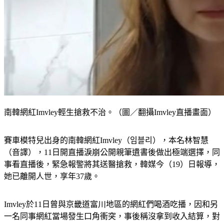
南韓網紅Imvley輕生搶救不治。（圖／翻攝Imvley直播畫面）
賽車模特兒出身的南韓網紅Imvley（임블리），本名林智慧
（音譯），11日開直播淚崩公開親筆遺書後做出極端選擇，同
事看直播後，緊急報警將其送醫搶救，韓媒今（19）日報導，
她已離開人世，享年37歲。
Imvley於11日曾與京畿道富川地區的網紅們喝酒吃播，因和另
一名同事網紅當場發生口角衝突，事後稱沒拿到收入結算，對