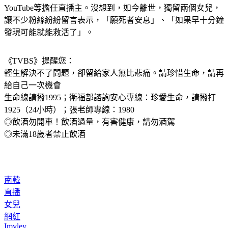
YouTube等擔任直播主。沒想到，如今離世，獨留兩個女兒，
讓不少粉絲紛紛留言表示，「願死者安息」、「如果早十分鐘
發現可能就能救活了」。
《TVBS》提醒您：
輕生解決不了問題，卻留給家人無比悲痛。請珍惜生命，請再
給自己一次機會
生命線請撥1995；衛福部諮詢安心專線：珍愛生命，請撥打 
1925（24小時）；張老師專線：1980
◎飲酒勿開車！飲酒過量，有害健康，請勿酒駕
◎未滿18歲者禁止飲酒
南韓
直播
女兒
網紅
Imvley