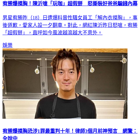
宥勝爆摸胸！陳沂嗆「玩咖」超假掰 怒撕裝好爸爸騙錢內幕
男星宥勝昨（18）日遭爆料曾性騷女員工「解內衣摸胸」，事
後道歉，愛家人設一夕翻車。對此，網紅陳沂昨日怒嗆，宥勝
「超假掰」，直呼如今風波越滾越大不意外。
娛樂
宥勝爆摸胸恐涉1罪最重判十年！律師3個月前神預言 網驚：
全說中