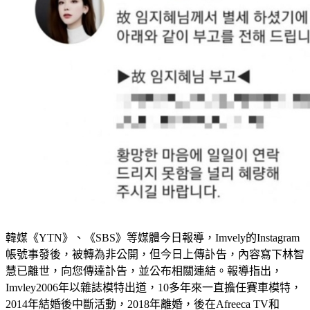
韓媒《YTN》、《SBS》等媒體今日報導，Imvely的Instagram
帳號事發後，被轉為非公開，但今日上傳訃告，內容寫下林智
慧已離世，向您傳達訃告，並公布相關連結。報導指出，
Imvley2006年以雜誌模特出道，10多年來一直擔任賽車模特，
2014年結婚後中斷活動，2018年離婚，後在Afreeca TV和