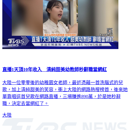
直播1天頂10年收入 清純甜美幼教師秒辭職當網紅
大陸一位零零後的幼稚園女老師，最近憑藉一首洗腦式的兒
歌，加上清純甜美的笑容，衝上大陸的網路熱搜榜首，後來她
單靠唱這首兒歌在網路直播，三場賺進890萬，於是她秒辭
職，決定去當網紅了。
大陸