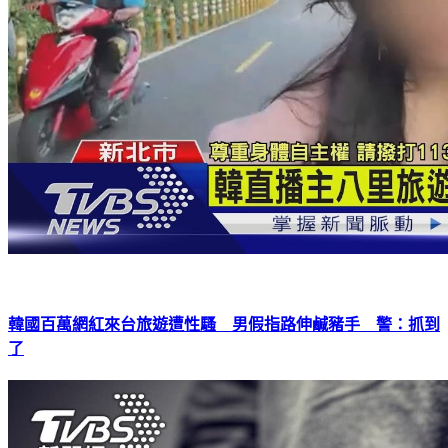
韓國百萬網紅來台旅遊遭性騷 男假指路伸鹹豬手 警：抓到
了