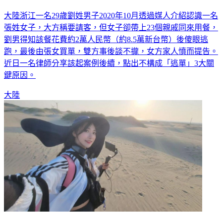
大陸浙江一名29歲劉姓男子2020年10月透過媒人介紹認識一名
張姓女子，大方稱要請客，但女子卻帶上23個親戚同來用餐，
劉男得知該餐花費約2萬人民幣（約8.5萬新台幣）後傻眼逃
跑，最後由張女買單，雙方事後談不攏，女方家人憤而提告。
近日一名律師分享該起案例後續，點出不構成「逃單」3大關
鍵原因。
大陸