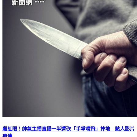
殺紅眼！帥氣主播直播一半遭砍「手掌噴飛」掉地 駭人影片
瘋傳