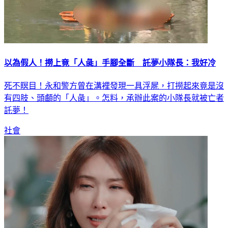
以為假人！撈上竟「人彘」手腳全斷 託夢小隊長：我好冷
死不瞑目！永和警方曾在溝裡發現一具浮屍，打撈起來竟是沒
有四肢、頭顱的「人彘」。怎料，承辦此案的小隊長就被亡者
託夢！
社會