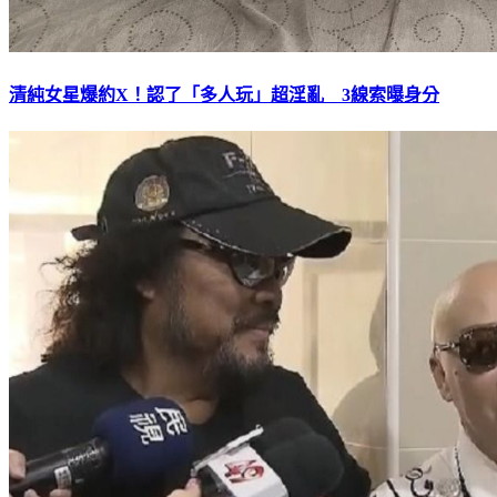
清純女星爆約X！認了「多人玩」超淫亂 3線索曝身分