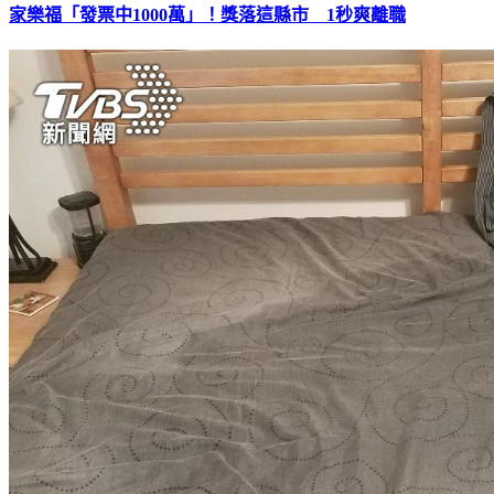
家樂福「發票中1000萬」！獎落這縣市 1秒爽離職