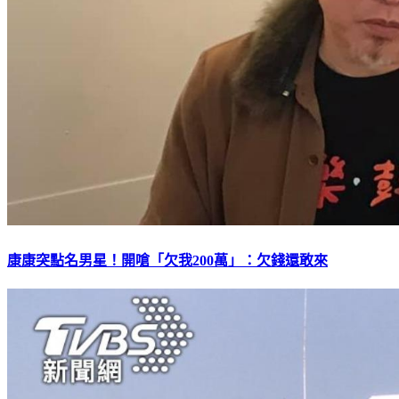
康康突點名男星！開嗆「欠我200萬」：欠錢還敢來