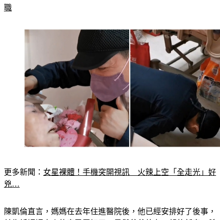
更多新聞：
家樂福「發票中1000萬」！獎落這縣市　1秒爽離
職
更多新聞：
女星裸體！手機突開視訊　火辣上空「全走光」好
兇…