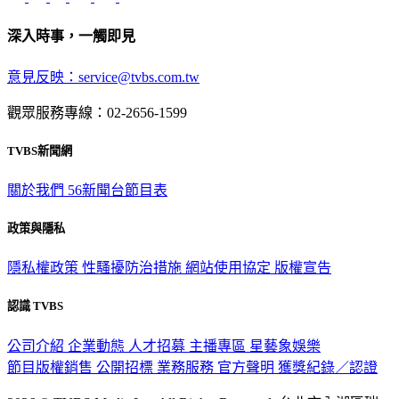
深入時事，一觸即見
意見反映：service@tvbs.com.tw
觀眾服務專線：02-2656-1599
TVBS新聞網
關於我們
56新聞台節目表
政策與隱私
隱私權政策
性騷擾防治措施
網站使用協定
版權宣告
認識 TVBS
公司介紹
企業動態
人才招募
主播專區
星藝象娛樂
節目版權銷售
公開招標
業務服務
官方聲明
獲獎紀錄／認證