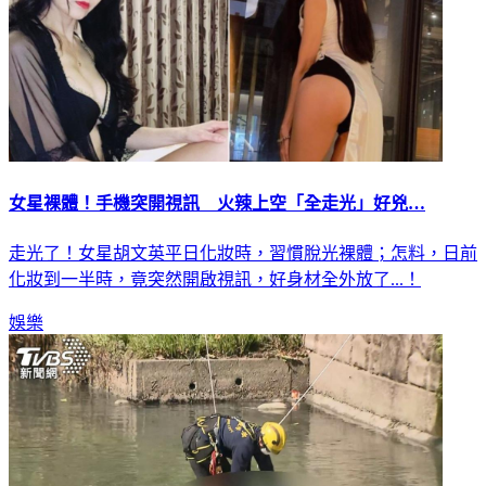
女星裸體！手機突開視訊 火辣上空「全走光」好兇…
走光了！女星胡文英平日化妝時，習慣脫光裸體；怎料，日前
化妝到一半時，竟突然開啟視訊，好身材全外放了...！
娛樂