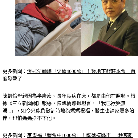
更多新聞：
恆述法師爆「欠債4000萬」！簽地下錢莊本票　首
度發聲了
陳凱倫母親因為半癱瘓、長年臥病在床，都是由他在照顧。根
據《三立新聞網》報導，陳凱倫難過坦言，「我已欲哭無
淚...」，如今只能倒數計時地為媽媽祝福，醫生也請家屬多陪
伴，也怕媽媽捨不下他。