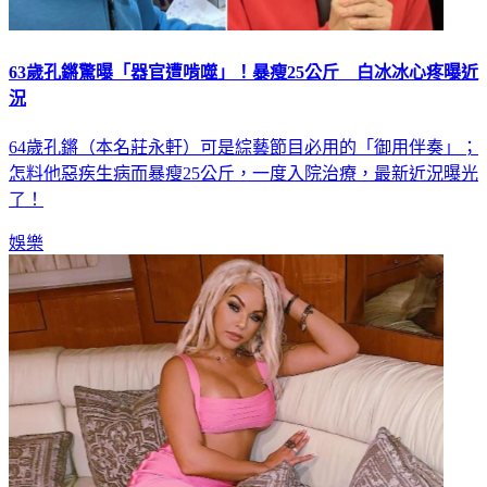
63歲孔鏘驚曝「器官遭啃噬」！暴瘦25公斤 白冰冰心疼曝近
況
64歲孔鏘（本名莊永軒）可是綜藝節目必用的「御用伴奏」；
怎料他惡疾生病而暴瘦25公斤，一度入院治療，最新近況曝光
了！
娛樂