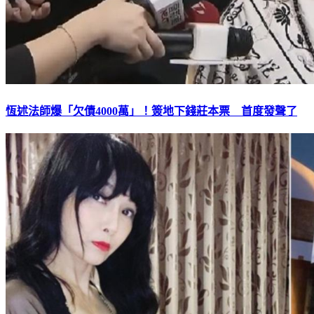
恆述法師爆「欠債4000萬」！簽地下錢莊本票 首度發聲了