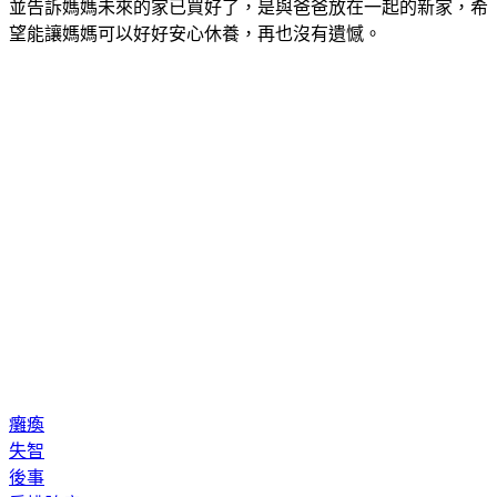
陳凱倫直言，媽媽在去年住進醫院後，他已經安排好了後事，
並告訴媽媽未來的家已買好了，是與爸爸放在一起的新家，希
望能讓媽媽可以好好安心休養，再也沒有遺憾。
癱瘓
失智