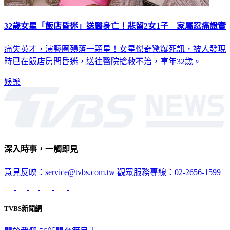
32歲女星「飯店昏迷」送醫身亡！悲留2女1子 家屬忍痛證實
痛失英才，演藝圈殞落一顆星！女星傑奇驚爆死訊，被人發現
時已在飯店房間昏迷，送往醫院搶救不治，享年32歲。
娛樂
深入時事，一觸即見
意見反映：service@tvbs.com.tw
觀眾服務專線：02-2656-1599
TVBS新聞網