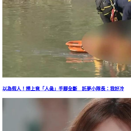
以為假人！撈上竟「人彘」手腳全斷 託夢小隊長：我好冷