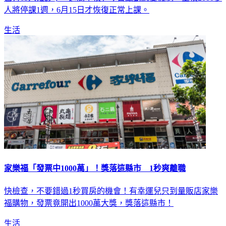
已有65人確診；「這間學校」今日啟動應變機制，全校2000多
人將停課1週，6月15日才恢復正常上課。
生活
家樂福「發票中1000萬」！獎落這縣市 1秒爽離職
快檢查，不要錯過1秒買房的機會！有幸運兒只到量販店家樂
福購物，發票竟開出1000萬大獎，獎落這縣市！