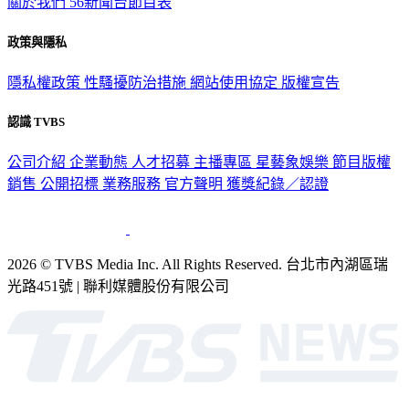
關於我們
56新聞台節目表
政策與隱私
隱私權政策
性騷擾防治措施
網站使用協定
版權宣告
認識 TVBS
公司介紹
企業動態
人才招募
主播專區
星藝象娛樂
節目版權
銷售
公開招標
業務服務
官方聲明
獲獎紀錄／認證
2026 © TVBS Media Inc. All Rights Reserved. 台北市內湖區瑞
光路451號 | 聯利媒體股份有限公司