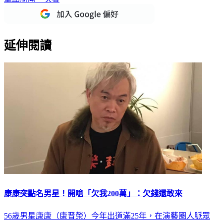
重點新聞一次看
延伸閱讀
康康突點名男星！開嗆「欠我200萬」：欠錢還敢來