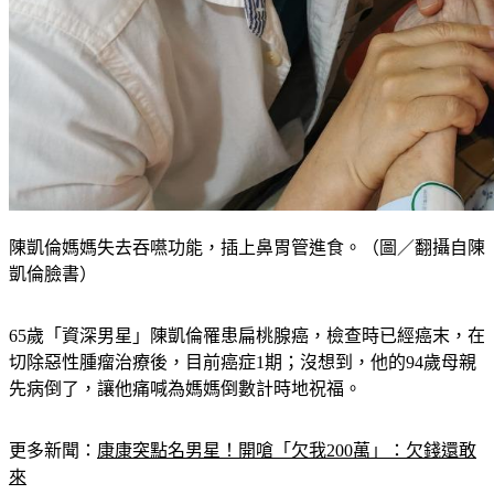
陳凱倫媽媽失去吞嚥功能，插上鼻胃管進食。（圖／翻攝自陳
凱倫臉書）
65歲「資深男星」陳凱倫罹患扁桃腺癌，檢查時已經癌末，在
切除惡性腫瘤治療後，目前癌症1期；沒想到，他的94歲母親
先病倒了，讓他痛喊為媽媽倒數計時地祝福。
更多新聞：
康康突點名男星！開嗆「欠我200萬」：欠錢還敢