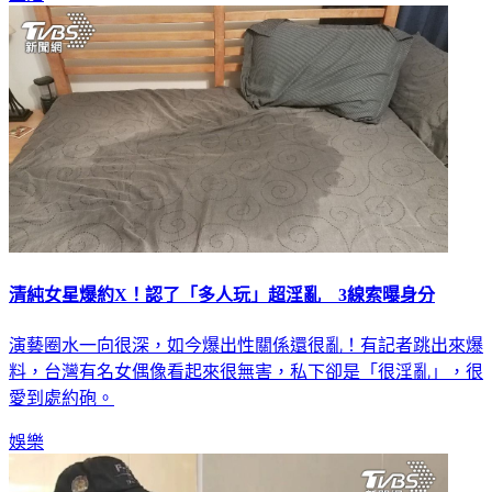
生活
清純女星爆約X！認了「多人玩」超淫亂 3線索曝身分
演藝圈水一向很深，如今爆出性關係還很亂！有記者跳出來爆
料，台灣有名女偶像看起來很無害，私下卻是「很淫亂」，很
愛到處約砲。
娛樂