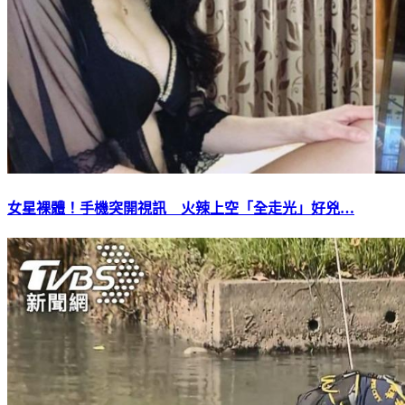
女星裸體！手機突開視訊 火辣上空「全走光」好兇…