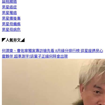
後事
扁桃腺癌
男星癌症
男星罹癌
男星備後事
男星母癱瘓
男星母病危
◤人氣夯文◢
何潤東、曹佑寧獨家專訪搶先看
8月緣分排行榜 這星座遇見心
靈夥伴
超準測字!這輩子正緣何時會出現