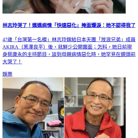
林志玲哭了！媽媽病情「快速惡化」掩面爆淚：她不認得我了
47歲「台灣第一名模」林志玲嫁給日本天團「放浪兄弟」成員
AKIRA（黑澤良平）後，就鮮少公開露面；怎料，她日前現
身蔡康永的主持節目，談到母親病情惡化時，她罕見在鏡頭前
大哭了！
娛樂