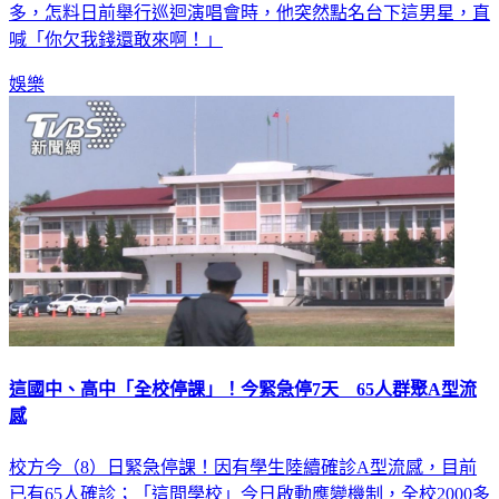
56歲男星康康（康晋榮）今年出道滿25年，在演藝圈人脈眾
多，怎料日前舉行巡迴演唱會時，他突然點名台下這男星，直
喊「你欠我錢還敢來啊！」
娛樂
這國中、高中「全校停課」！今緊急停7天 65人群聚A型流
感
校方今（8）日緊急停課！因有學生陸續確診A型流感，目前