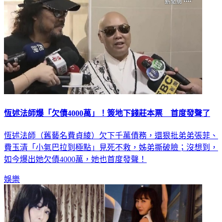
恆述法師爆「欠債4000萬」！簽地下錢莊本票 首度發聲了
恆述法師（舊藝名費貞綾）欠下千萬債務，還狠批弟弟張菲、
費玉清「小氣巴拉到極點」見死不救，姊弟撕破臉；沒想到，
如今爆出她欠債4000萬，她也首度發聲！
娛樂