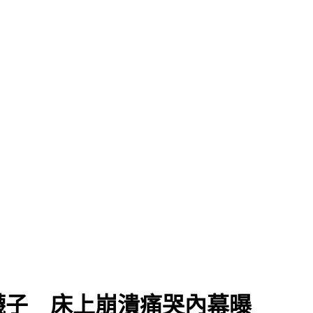
襪子 床上崩潰痛哭內幕曝