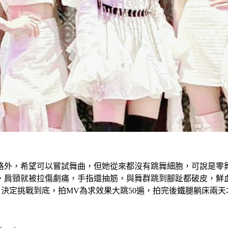
格外，希望可以嘗試舞曲，但她從來都沒有跳舞細胞，可說是零舞
，肩頸就被拉傷劇痛，手指還抽筋，與舞群跳到腳趾都破皮，鮮
決定挑戰到底，拍MV為求效果大跳50遍，拍完後鐵腿躺床兩