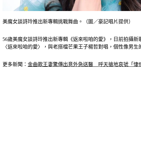
美魔女談詩玲推出新專輯挑戰舞曲。（圖／豪記唱片提供）
56歲美魔女談詩玲推出新專輯《返來啦咱的愛》，日前拍攝新
〈返來啦咱的愛〉，與老搭檔芒果王子楊哲對唱，個性像男生
更多新聞：
金曲歌王妻驚傳出意外急送醫　呼天搶地哀號「悽