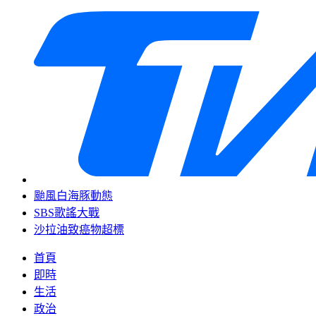
颱風白海豚動態
SBS歌謠大戰
沙拉油致癌物超標
首頁
即時
生活
政治