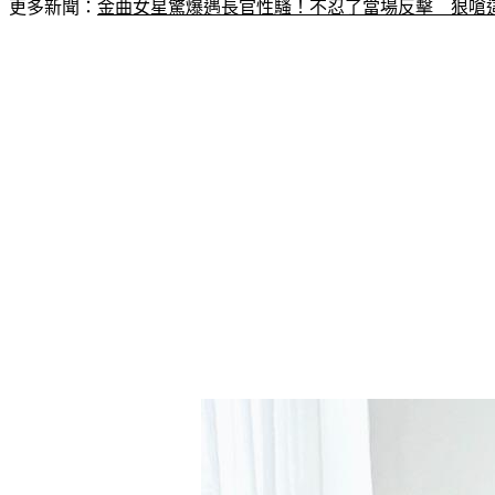
更多新聞：
金曲女星驚爆遇長官性騷！不忍了當場反擊　狠嗆