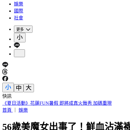
娛樂
國際
社會
更多
快訊
《夏日活動》花蓮FUN暑假 即將成真火舞秀 加碼重現
首頁
｜
娛樂
56歲美魔女出事了！鮮血沾滿