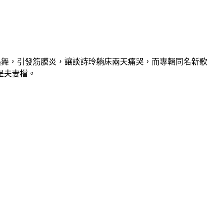
熱舞，引發筋膜炎，讓談詩玲躺床兩天痛哭，而專輯同名新歌
是夫妻檔。