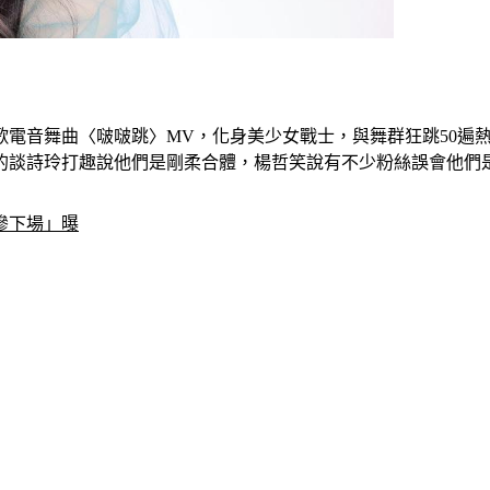
歌電音舞曲〈啵啵跳〉MV，化身美少女戰士，與舞群狂跳50遍
的談詩玲打趣說他們是剛柔合體，楊哲笑說有不少粉絲誤會他們
慘下場」曝