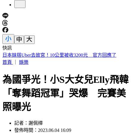
快訊
小草支持度流失5%全跑去民進黨？ 民眾黨周榆修：沒這感
覺
首頁
｜
娛樂
為國爭光！小S大女兒Elly飛韓
「奪舞蹈冠軍」哭爆 完賽美
照曝光
記者：謝佩樺