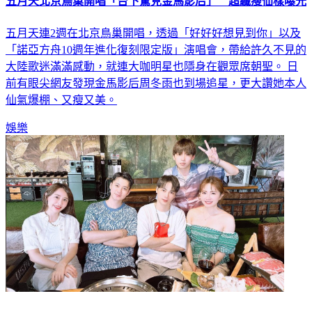
五月天北京鳥巢開唱「台下驚見金馬影后」 超纖瘦仙樣曝光
五月天連2週在北京鳥巢開唱，透過「好好好想見到你」以及
「諾亞方舟10週年進化復刻限定版」演唱會，帶給許久不見的
大陸歌迷滿滿感動，就連大咖明星也隱身在觀眾席朝聖。 日
前有眼尖網友發現金馬影后周冬雨也到場追星，更大讚她本人
仙氣爆棚、又瘦又美。
娛樂