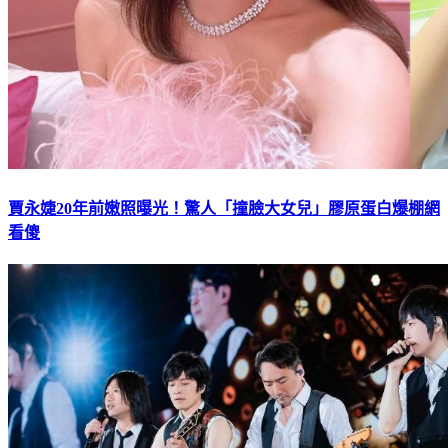
賈永婕20年前嫩照曝光！驚人「撞臉大女兒」膠原蛋白爆棚網
看傻