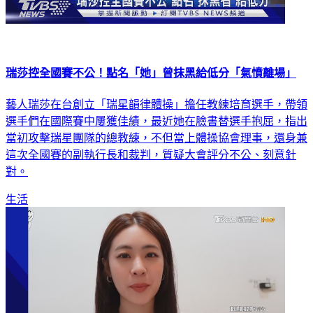
瑞莎控全國賽不公！點名「她」曾抹黑給低分「氣憤離場」
藝人瑞莎在台創立「瑞星韻律體操」擔任教練培育選手，帶領
選手們在國際賽中屢獲佳績，最近她在臉書替選手抱屈，指出
當初攻擊瑞星團隊的總教練，不但當上體操協會理事，還身兼
這次全國賽的副執行長和裁判，質疑大會評分不公、刻意針
對。
生活