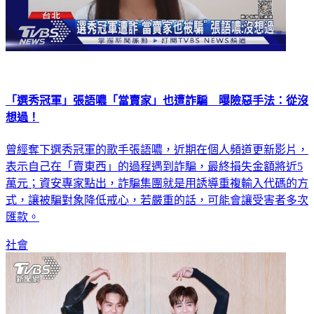
「選秀冠軍」張語噥「當賣家」也遭詐騙 曝險惡手法：從沒
想過！
曾經奪下選秀冠軍的歌手張語噥，近期在個人頻道更新影片，
表示自己在「賣東西」的過程遇到詐騙，最終損失金額將近5
萬元；資安專家點出，詐騙集團就是用誘導重複輸入代碼的方
式，讓被騙對象降低戒心，若嚴重的話，可能會讓受害者多次
匯款。
社會