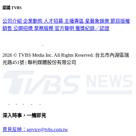
隱私權政策
性騷擾防治措施
網站使用協定
版權宣告
認識 TVBS
公司介紹
企業動態
人才招募
主播專區
星藝象娛樂
節目版權
銷售
公開招標
業務服務
官方聲明
獲獎紀錄／認證
2026 © TVBS Media Inc. All Rights Reserved. 台北市內湖區瑞
光路451號 | 聯利媒體股份有限公司
深入時事，一觸即見