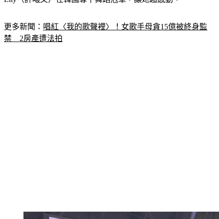
Elly（許曦文）在韓國奪下舞蹈冠軍，讓她超感動。
更多新聞：
唱紅〈我的歌聲裡〉！女歌手母貪15億被終身監
禁　2房產遭法拍