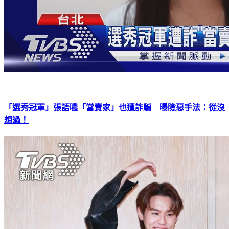
「選秀冠軍」張語噥「當賣家」也遭詐騙 曝險惡手法：從沒
想過！