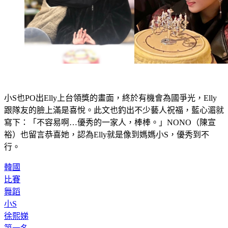
小S也PO出Elly上台領獎的畫面，終於有機會為國爭光，Elly
跟隊友的臉上滿是喜悅。此文也釣出不少藝人祝福，藍心湄就
寫下：「不容易啊…優秀的一家人，棒棒。」NONO（陳宣
裕）也留言恭喜她，認為Elly就是像到媽媽小S，優秀到不
行。
韓國
比賽
舞蹈
小S