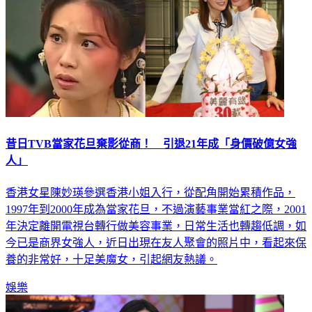
昔日TVB當家花旦棄影從商！ 引退21年成「身價破億女強
人」
香港女星陳妙瑛參選香港小姐入行，從配角開始累積作品，
1997年到2000年成為當家花旦，不過演藝事業當紅之際，2001
年決定離開電視台轉行做美容事業，日常生活也轉趨低調，如
今已是商界女強人，近日出現在友人聚會的照片中，看起來保
養的非常好，十足美魔女，引起網友熱議。
娛樂