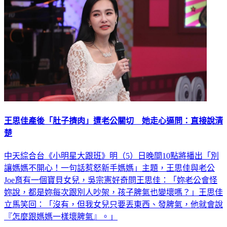
王思佳產後「肚子擠肉」遭老公關切 她走心逼問：直接說清
楚
中天綜合台《小明星大跟班》明（5）日晚間10點將播出「別
讓媽媽不開心！一句話惹怒新手媽媽」主題，王思佳與老公
Joe育有一個寶貝女兒，吳宗憲好奇問王思佳：「妳老公會怪
妳說，都是妳每次跟別人吵架，孩子脾氣也變壞嗎？」王思佳
立馬笑回：「沒有，但我女兒只要丟東西、發脾氣，他就會說