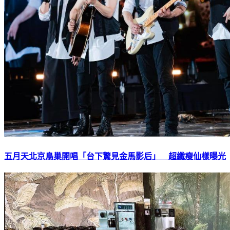
五月天北京鳥巢開唱「台下驚見金馬影后」 超纖瘦仙樣曝光