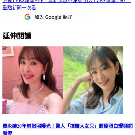
下載TVBS新聞APP，最新消息不漏接
加入TVBS新聞LINE，
重點新聞一次看
延伸閱讀
賈永婕20年前嫩照曝光！驚人「撞臉大女兒」膠原蛋白爆棚網