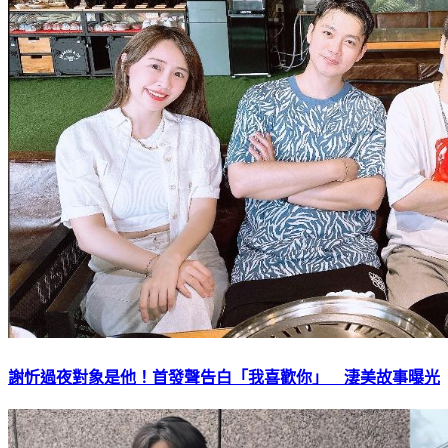
謝忻過夜對象是他！首發聲告白「我喜歡你」 淒美故事曝光