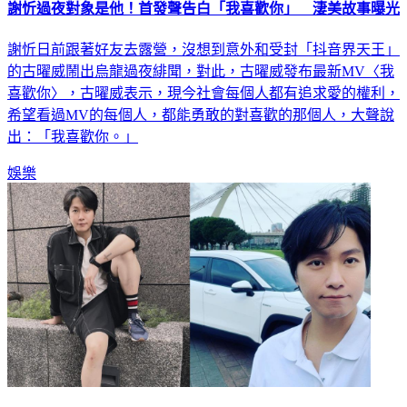
謝忻過夜對象是他！首發聲告白「我喜歡你」 淒美故事曝光
謝忻日前跟著好友去露營，沒想到意外和受封「抖音界天王」
的古曜威鬧出烏龍過夜緋聞，對此，古曜威發布最新MV〈我
喜歡你〉，古曜威表示，現今社會每個人都有追求愛的權利，
希望看過MV的每個人，都能勇敢的對喜歡的那個人，大聲說
出：「我喜歡你。」
娛樂