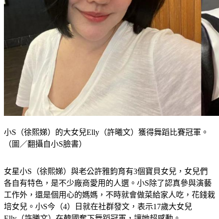
小S（徐熙娣）的大女兒Elly（許曦文）獲得舞蹈比賽冠軍。
（圖／翻攝自小S臉書）
女星小S（徐熙娣）與老公許雅鈞育有3個寶貝女兒，女兒們
各自有特色，是不少廠商愛用的人選。小S除了認真參與演藝
工作外，還是個用心的媽媽，不時就會做菜給家人吃，花錢栽
培女兒。小S今（4）日就在社群發文，表示17歲大女兒