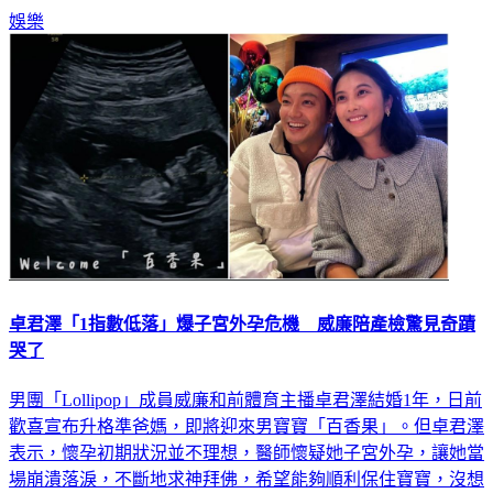
『怎麼跟媽媽一樣壞脾氣』。」
娛樂
卓君澤「1指數低落」爆子宮外孕危機 威廉陪產檢驚見奇蹟
哭了
男團「Lollipop」成員威廉和前體育主播卓君澤結婚1年，日前
歡喜宣布升格準爸媽，即將迎來男寶寶「百香果」。但卓君澤
表示，懷孕初期狀況並不理想，醫師懷疑她子宮外孕，讓她當