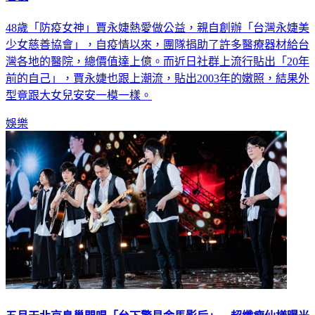
看傻
48歲「防疫女神」賈永婕熱愛做公益，親自創辦「台灣永婕美
少女慈善協會」，自疫情以來，團隊捐助了許多醫療器材給台
灣各地的醫院，總價值達上億。而近日社群上流行貼出「20年
前的自己」，賈永婕也跟上潮流，貼出2003年的嫩照，結果外
型竟跟大女兒安安一模一樣。
娛樂