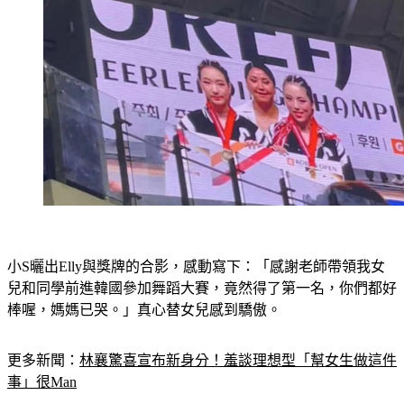
小S曬出Elly與獎牌的合影，感動寫下：「感謝老師帶領我女
兒和同學前進韓國參加舞蹈大賽，竟然得了第一名，你們都好
棒喔，媽媽已哭。」真心替女兒感到驕傲。
更多新聞：
林襄驚喜宣布新身分！羞談理想型「幫女生做這件
事」很Man