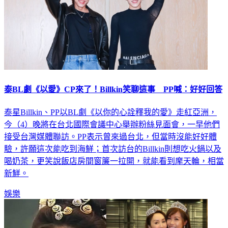
泰BL劇《以愛》CP來了！Billkin笑聊這事 PP喊：好好回答
泰星Billkin、PP以BL劇《以你的心詮釋我的愛》走紅亞洲，
今（4）晚將在台北國際會議中心舉辦粉絲見面會，一早他們
接受台灣媒體聯訪。PP表示曾來過台北，但當時沒能好好體
驗，許願這次能吃到海鮮；首次訪台的Billkin則想吃火鍋以及
喝奶茶，更笑說飯店房間窗簾一拉開，就能看到摩天輪，相當
新鮮。
娛樂