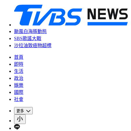
颱風白海豚動態
SBS歌謠大戰
沙拉油致癌物超標
首頁
即時
生活
政治
娛樂
國際
社會
更多