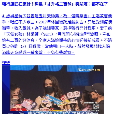
轉行運匠扛家計！男星「才升格二寶爸」突悲嘆：都不在了
41歲男星黃少谷曾是五月天師弟，為「強辯樂團」主唱兼吉他
手，唱紅不少歌曲，2017年休團後跨足戲劇圈，只是受到疫情
衝擊，收入銳減，為了賺錢養家，選擇轉行開計程車。妻子前
「天氣女孩」林采薇（Yumi）4月底開心曬出超音波照，宣布
懷有二寶的好消息，全家人滿懷期待的心情迎接新成員。不過
黃少谷昨（3）日透露，當他獨自一人時，赫然發現想找人喝
酒聊天竟變成一種奢望，不免有些感慨。
娛樂