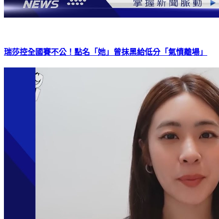
瑞莎控全國賽不公！點名「她」曾抹黑給低分「氣憤離場」