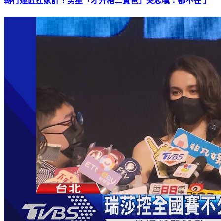
轉行運匠扛家計！男星「才升格二寶爸」突悲嘆：都不在了