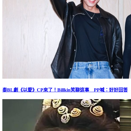
泰BL劇《以愛》CP來了！Billkin笑聊這事 PP喊：好好回答