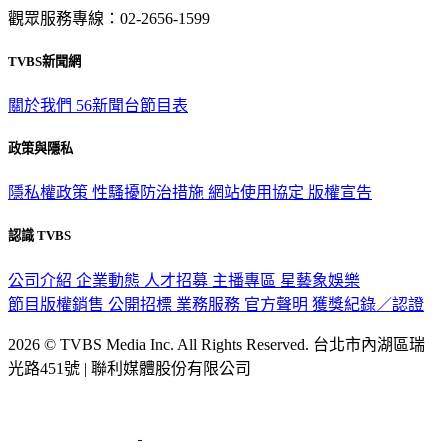
意見反映：service@tvbs.com.tw
觀眾服務專線：02-2656-1599
TVBS新聞網
關於我們
56新聞台節目表
政策與隱私
隱私權政策
性騷擾防治措施
網站使用協定
版權宣告
認識 TVBS
公司介紹
企業動態
人才招募
主播專區
星藝象娛樂
節目版權銷售
公開招標
業務服務
官方聲明
獲獎紀錄／認證
2026 © TVBS Media Inc. All Rights Reserved. 台北市內湖區瑞
光路451號 | 聯利媒體股份有限公司