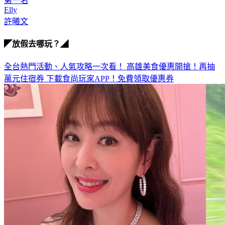
徐熙娣
第一名
Elly
許曦文
◤放假去哪玩？◢
全台熱門活動、人氣攻略一次看！
高雄美食優惠開搶！再抽
萬元住宿券
下載食尚玩家APP！免費領取優惠券