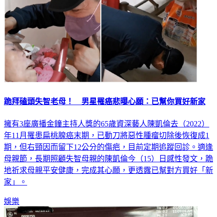
跪拜磕頭失智老母！ 男星罹癌悲曝心願：已幫你買好新家
擁有3座廣播金鐘主持人獎的65歲資深藝人陳凱倫去（2022）
年11月罹患扁桃腺癌末期，已動刀將惡性腫瘤切除後恢復成1
期，但右頸因而留下12公分的傷疤，目前定期追蹤回診。適逢
母親節，長期照顧失智母親的陳凱倫今（15）日感性發文，跪
地祈求母親平安健康，完成其心願，更透露已幫對方買好「新
家」。
娛樂