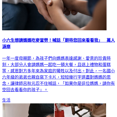
小六生想請媽媽吃麥當勞！喊話「期待您回來看看我」 萬人
淚崩
一年一度母親節，為孩子們向媽媽表達感謝、愛意的珍貴時
刻，大部分人會請媽媽一起吃一頓大餐，且送上禮物和蛋糕
等，感恩對方多年來為家庭的犧牲以及付出。對此，一名國小
六年級的弟弟也親自寫下卡片，短短幾行字道盡對媽媽的思
念，讓律師呂秋元忍不住喊話，「如果你是這位媽媽，請你有
空回去看看你的孩子」。
生活