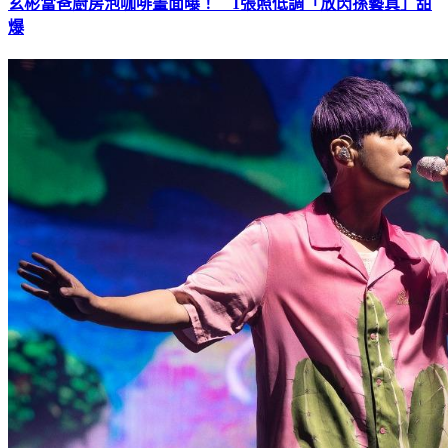
玄彬當爸廚房泡咖啡畫面曝！ 1張照低調「放閃孫藝真」甜
爆