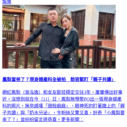
娛樂
鳳梨當爸了？現身婦產科全被拍 愁容緊盯「親子共讀」
網紅鳳梨（吳泓逸）和女友歐菈穩定交往3年，屢屢傳出好事
近。沒想到就在今（11）日，鳳梨無預警PO出一張現身婦產
科的照片，無奈感嘆「頭殼麻麻」，眼神死的盯著牆上的「親
子共讀」與「奶水分泌」，令粉絲又驚又喜，好奇「小鳳梨要
來了？」並紛紛留言道恭喜。更多新聞：