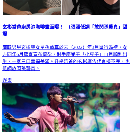
玄彬當爸廚房泡咖啡畫面曝！ 1張照低調「放閃孫藝真」甜
爆
南韓男星玄彬與女星孫藝真於去（2022）年3月舉行婚禮，女
方同年6月驚喜宣布懷孕，射手座兒子「小豆子」11月順利出
生，一家三口幸福美滿。升格奶爸的玄彬廣告代言接不完，也
低調放閃孫藝真。
娛樂