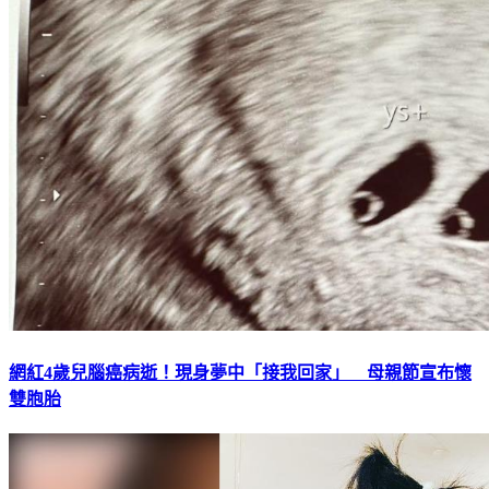
網紅4歲兒腦癌病逝！現身夢中「接我回家」 母親節宣布懷
雙胞胎