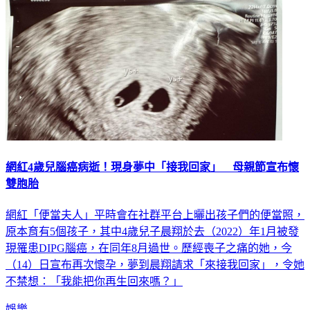
網紅4歲兒腦癌病逝！現身夢中「接我回家」 母親節宣布懷
雙胞胎
網紅「便當夫人」平時會在社群平台上曬出孩子們的便當照，
原本育有5個孩子，其中4歲兒子晨翔於去（2022）年1月被發
現罹患DIPG腦癌，在同年8月過世。歷經喪子之痛的她，今
（14）日宣布再次懷孕，夢到晨翔請求「來接我回家」，令她
不禁想：「我能把你再生回來嗎？」
娛樂