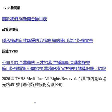
TVBS新聞網
關於我們
56新聞台節目表
政策與隱私
隱私權政策
性騷擾防治措施
網站使用協定
版權宣告
認識 TVBS
公司介紹
企業動態
人才招募
主播專區
星藝象娛樂
節目版權銷售
公開招標
業務服務
官方聲明
獲獎紀錄／認證
2026 © TVBS Media Inc. All Rights Reserved. 台北市內湖區瑞
光路451號 | 聯利媒體股份有限公司