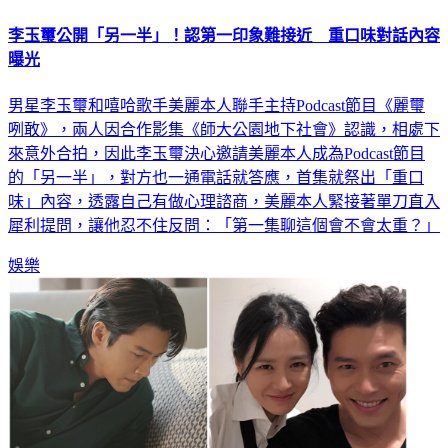
李玉璽公開「另一半」！認第一印象難接近 重口味對話內容
曝光
男星李玉璽和嘻哈歌手美麗本人聯手主持Podcast節目《麗璽
咧敢》，兩人因合作影集《師大公園地下社會》認識，相處下
來意外合拍，因此李玉璽決心邀請美麗本人成為Podcast節目
的「另一半」，對方也一通電話就答應，首集就祭出「重口
味」內容，透露自己有做心理諮商，美麗本人緊接著單刀直入
犀利提問，讓他忍不住反問：「第一集聊這個會不會太重？」
娛樂