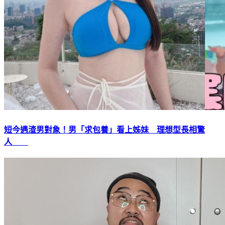
短今遇渣男對象！男「求包養」看上姊妹 理想型長相驚
人