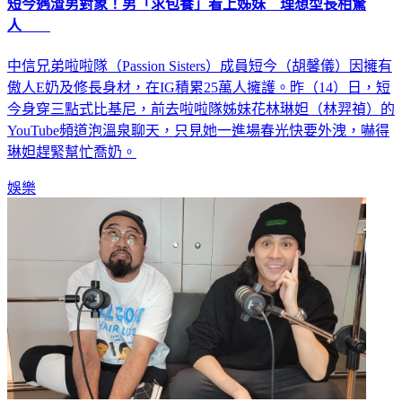
短今遇渣男對象！男「求包養」看上姊妹 理想型長相驚
人
中信兄弟啦啦隊（Passion Sisters）成員短今（胡馨儀）因擁有
傲人E奶及修長身材，在IG積累25萬人擁護。昨（14）日，短
今身穿三點式比基尼，前去啦啦隊姊妹花林琳妲（林羿禎）的
YouTube頻道泡溫泉聊天，只見她一進場春光快要外洩，嚇得
琳妲趕緊幫忙喬奶。
娛樂