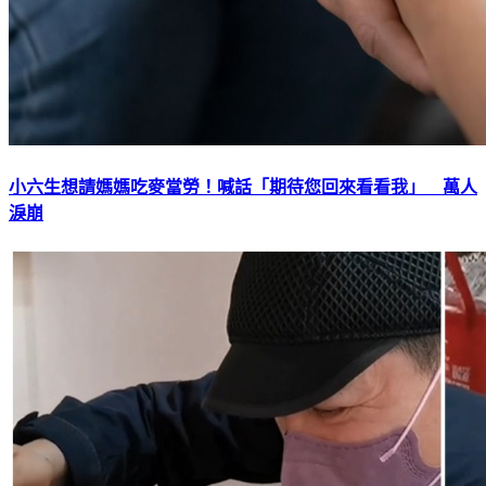
小六生想請媽媽吃麥當勞！喊話「期待您回來看看我」 萬人
淚崩