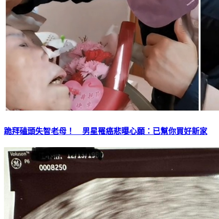
跪拜磕頭失智老母！ 男星罹癌悲曝心願：已幫你買好新家