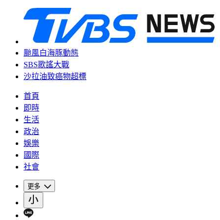
颱風白海豚動態
SBS歌謠大戰
沙拉油致癌物超標
首頁
即時
生活
政治
娛樂
國際
社會
更多