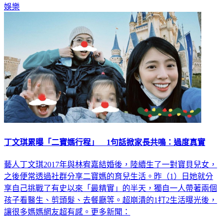
娛樂
丁文琪累曝「二寶媽行程」 1句話掀家長共鳴：過度真實
藝人丁文琪2017年與林宥嘉結婚後，陸續生了一對寶貝兒女，
之後便常透過社群分享二寶媽的育兒生活。昨（1）日她就分
享自己挑戰了有史以來「最精實」的半天，獨自一人帶著兩個
孩子看醫生、剪頭髮、去餐廳等。超崩潰的1打2生活曝光後，
讓很多媽媽網友超有感。更多新聞：