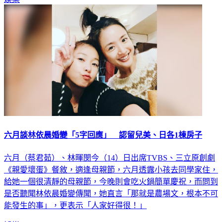
六月談林依晨婚變「5字回應」 認留兒美、日各1棟房子
六月（蔡君茹）、林暉閔今（14）日出席TVBS、三立原創劇
《親愛壞蛋》餐敘，適逢母親節，六月透露小孩去同學家住，
給她一個很清靜的母親節，今晚則會吃火鍋簡單慶祝，而問到
是否聽聞林依晨婚變傳聞，她直言「那就是農場文，根本不可
能發生的事」，更表示「人家好得很！」