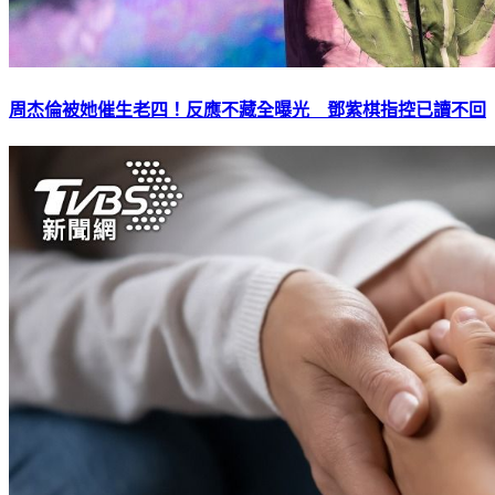
周杰倫被她催生老四！反應不藏全曝光 鄧紫棋指控已讀不回