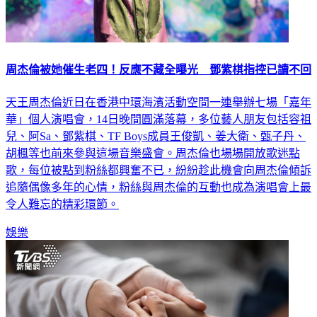
周杰倫被她催生老四！反應不藏全曝光 鄧紫棋指控已讀不回
天王周杰倫近日在香港中環海濱活動空間一連舉辦七場「嘉年
華」個人演唱會，14日晚間圓滿落幕，多位藝人朋友包括容祖
兒、阿Sa、鄧紫棋、TF Boys成員王俊凱、姜大衛、甄子丹、
胡楓等也前來參與這場音樂盛會。周杰倫也場場開放歌迷點
歌，每位被點到粉絲都興奮不已，紛紛趁此機會向周杰倫傾訴
追隨偶像多年的心情，粉絲與周杰倫的互動也成為演唱會上最
令人難忘的精彩環節。
娛樂