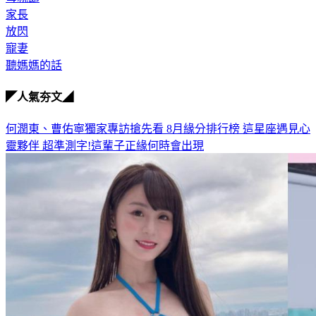
家長
放閃
寵妻
聽媽媽的話
◤人氣夯文◢
何潤東、曹佑寧獨家專訪搶先看
8月緣分排行榜 這星座遇見心
靈夥伴
超準測字!這輩子正緣何時會出現