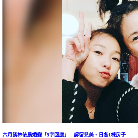
六月談林依晨婚變「5字回應」 認留兒美、日各1棟房子