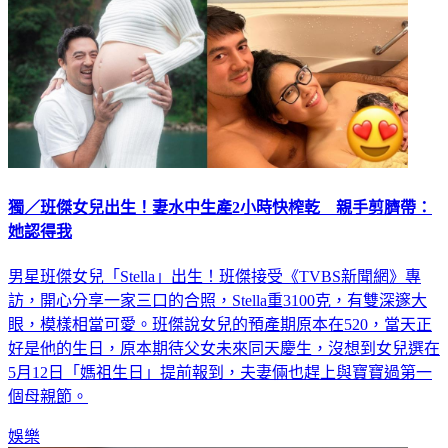
獨／班傑女兒出生！妻水中生產2小時快榨乾 親手剪臍帶：
她認得我
男星班傑女兒「Stella」出生！班傑接受《TVBS新聞網》專
訪，開心分享一家三口的合照，Stella重3100克，有雙深邃大
眼，模樣相當可愛。班傑說女兒的預產期原本在520，當天正
好是他的生日，原本期待父女未來同天慶生，沒想到女兒選在
5月12日「媽祖生日」提前報到，夫妻倆也趕上與寶寶過第一
個母親節。
娛樂