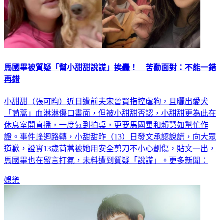
馬國畢被質疑「幫小甜甜說謊」挨轟！ 苦勸面對：不能一錯
再錯
小甜甜（張可昀）近日遭前夫宋晉賢指控虐狗，且曬出愛犬
「茼蒿」血淋淋傷口畫面，但被小甜甜否認，小甜甜更為此在
休息室開直播，一度氣到拍桌，更要馬國畢和賴慧如幫忙作
證。事件峰迴路轉，小甜甜昨（13）日發文承認說謊，向大眾
道歉，證實13歲茼蒿被她用安全剪刀不小心劃傷，貼文一出，
馬國畢也在留言打氣，未料遭到質疑「說謊」。更多新聞：
娛樂