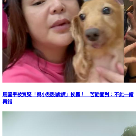
馬國畢被質疑「幫小甜甜說謊」挨轟！ 苦勸面對：不能一錯
再錯