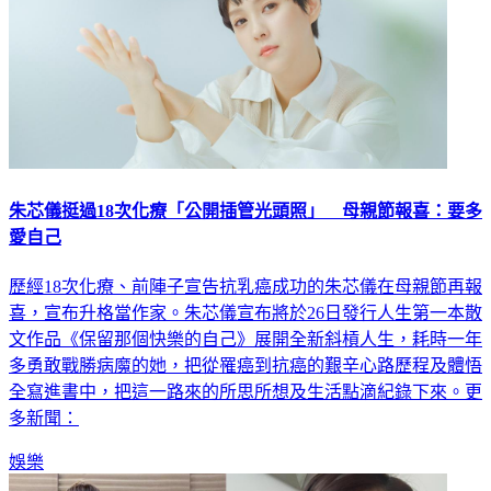
朱芯儀挺過18次化療「公開插管光頭照」 母親節報喜：要多
愛自己
歷經18次化療、前陣子宣告抗乳癌成功的朱芯儀在母親節再報
喜，宣布升格當作家。朱芯儀宣布將於26日發行人生第一本散
文作品《保留那個快樂的自己》展開全新斜槓人生，耗時一年
多勇敢戰勝病魔的她，把從罹癌到抗癌的艱辛心路歷程及體悟
全寫進書中，把這一路來的所思所想及生活點滴紀錄下來。更
多新聞：
娛樂