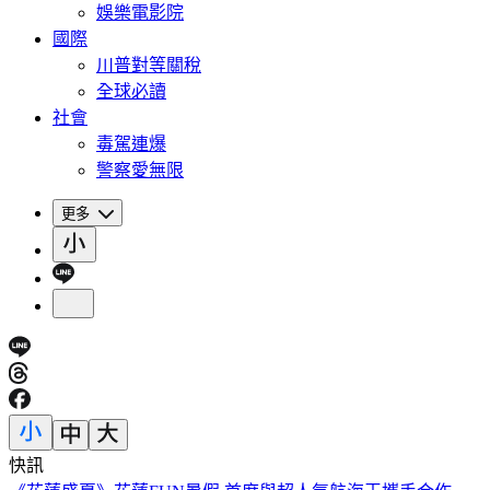
娛樂電影院
國際
川普對等關稅
全球必讀
社會
毒駕連爆
警察愛無限
更多
快訊