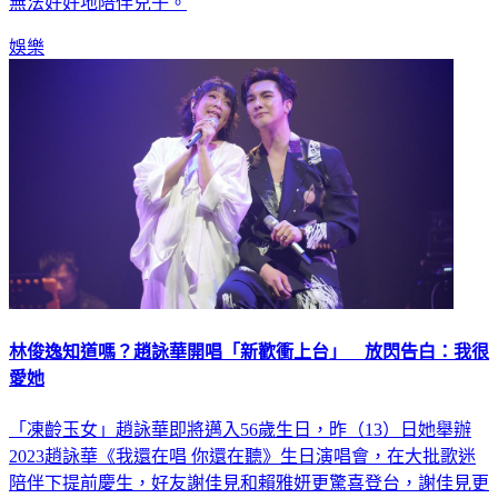
無法好好地陪伴兒子。
娛樂
林俊逸知道嗎？趙詠華開唱「新歡衝上台」 放閃告白：我很
愛她
「凍齡玉女」趙詠華即將邁入56歲生日，昨（13）日她舉辦
2023趙詠華《我還在唱 你還在聽》生日演唱會，在大批歌迷
陪伴下提前慶生，好友謝佳見和賴雅妍更驚喜登台，謝佳見更