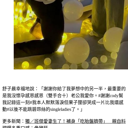
舒子晨幸福地說：「謝謝你給了我夢想中的另一半，最重要的
是我沒懷孕感恩感恩（雙手合十）老公我愛你。#謝謝cody幫
我記錄這一刻#我本人默默落淚但果子狸卻哭成一片比我還感
動#以後不能跳碧昂絲的singleladies了。」
更多新聞：
獨／班傑愛妻生了！補身「吃胎盤臍帶」　親自料