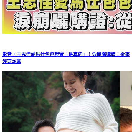
影音／王思佳愛馬仕包包證實「是真的」！淚崩曬購證：從來
沒要炫富