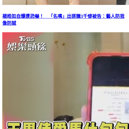
楊皓如自爆遭恐嚇！ 「名嘴」出道賺3千慘被告：藝人防我
像防賊