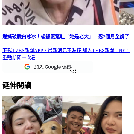
爆撕破臉白冰冰！楊繡惠驚吐「她是老大」 忍7個月全說了
下載TVBS新聞APP，最新消息不漏接
加入TVBS新聞LINE，
重點新聞一次看
延伸閱讀