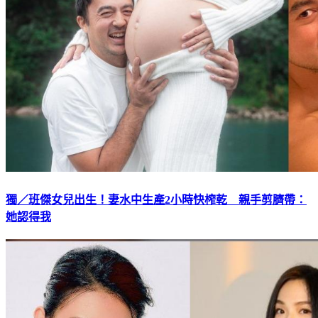
獨／班傑女兒出生！妻水中生產2小時快榨乾 親手剪臍帶：
她認得我