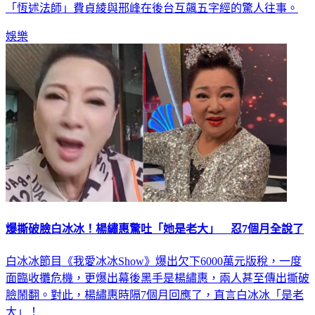
「恆述法師」費貞綾與邢峰在後台互飆五字經的驚人往事。
娛樂
爆撕破臉白冰冰！楊繡惠驚吐「她是老大」 忍7個月全說了
白冰冰節目《我愛冰冰Show》爆出欠下6000萬元版稅，一度
面臨收攤危機，更爆出幕後黑手是楊繡惠，兩人甚至傳出撕破
臉鬧翻。對此，楊繡惠時隔7個月回應了，直言白冰冰「是老
大」！