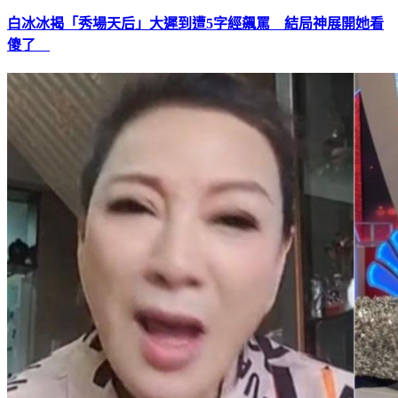
白冰冰揭「秀場天后」大遲到遭5字經飆罵 結局神展開她看
傻了