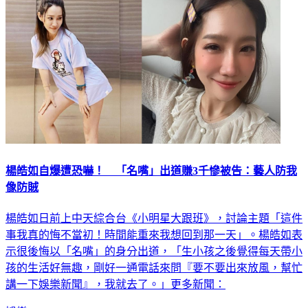
楊皓如自爆遭恐嚇！ 「名嘴」出道賺3千慘被告：藝人防我
像防賊
楊皓如日前上中天綜合台《小明星大跟班》，討論主題「這件
事我真的悔不當初！時間能重來我想回到那一天」。楊皓如表
示很後悔以「名嘴」的身分出道，「生小孩之後覺得每天帶小
孩的生活好無趣，剛好一通電話來問『要不要出來放風，幫忙
講一下娛樂新聞』，我就去了。」更多新聞：