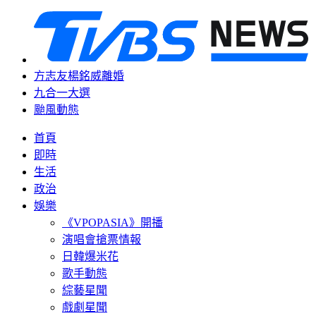
方志友楊銘威離婚
九合一大選
颱風動態
首頁
即時
生活
政治
娛樂
《VPOPASIA》開播
演唱會搶票情報
日韓爆米花
歌手動態
綜藝星聞
戲劇星聞