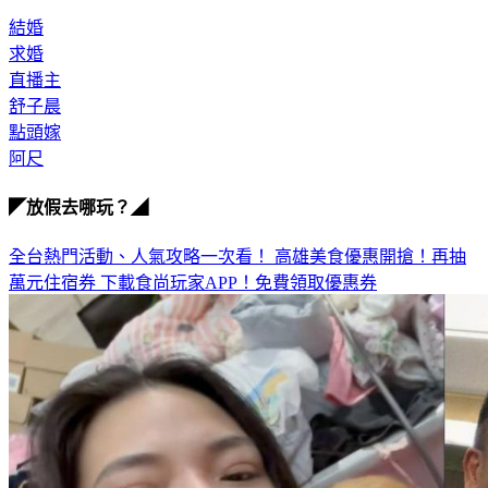
結婚
求婚
直播主
舒子晨
點頭嫁
阿尺
◤放假去哪玩？◢
全台熱門活動、人氣攻略一次看！
高雄美食優惠開搶！再抽
萬元住宿券
下載食尚玩家APP！免費領取優惠券