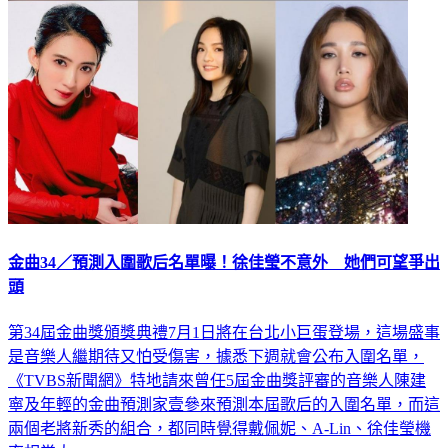
金曲34／預測入圍歌后名單曝！徐佳瑩不意外 她們可望爭出
頭
第34屆金曲獎頒獎典禮7月1日將在台北小巨蛋登場，這場盛事
是音樂人繼期待又怕受傷害，據悉下週就會公布入圍名單，
《TVBS新聞網》特地請來曾任5屆金曲獎評審的音樂人陳建
寧及年輕的金曲預測家壹參來預測本屆歌后的入圍名單，而這
兩個老將新秀的組合，都同時覺得戴佩妮、A-Lin、徐佳瑩機