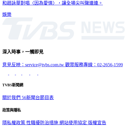
和趙詠華對唱〈因為愛情〉，讓全場尖叫聲連連。
娛樂
深入時事，一觸即見
意見反映：service@tvbs.com.tw
觀眾服務專線：02-2656-1599
TVBS新聞網
關於我們
56新聞台節目表
政策與隱私
隱私權政策
性騷擾防治措施
網站使用協定
版權宣告