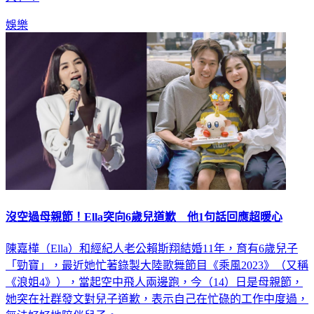
娛樂
沒空過母親節！Ella突向6歲兒道歉 他1句話回應超暖心
陳嘉樺（Ella）和經紀人老公賴斯翔結婚11年，育有6歲兒子
「勁寶」，最近她忙著錄製大陸歌舞節目《乘風2023》（又稱
《浪姐4》），當起空中飛人兩邊跑，今（14）日是母親節，
她突在社群發文對兒子道歉，表示自己在忙碌的工作中度過，