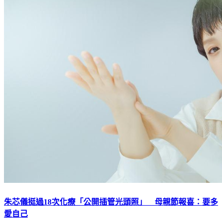
朱芯儀挺過18次化療「公開插管光頭照」 母親節報喜：要多
愛自己