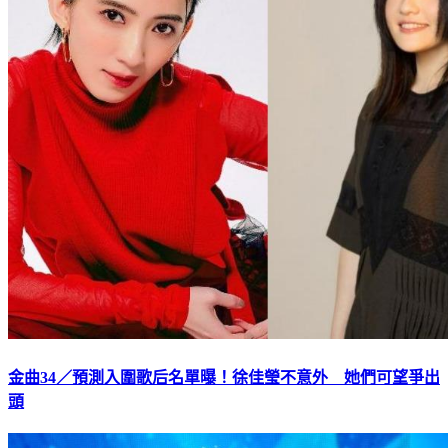
金曲34／預測入圍歌后名單曝！徐佳瑩不意外 她們可望爭出
頭