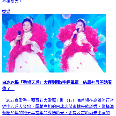
率相當大。
娛樂
白冰冰揭「秀場天后」大遲到遭5字經飆罵 結局神展開她看
傻了
「2023真愛秀・藍寶石大歌廳」昨（13）晚首場在高雄流行音
樂中心盛大登場，壓軸亮相的白冰冰帶來精采歌舞秀，縱橫演
藝圈50年的她分享當年的秀場時光，更提及當時尚未出家的