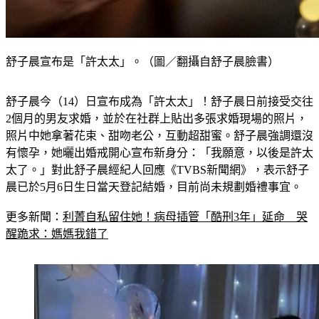
舒子晨宣布是「許太太」。（圖／翻攝自舒子晨臉書）
舒子晨今（14）日宣布成為「許太太」！舒子晨日前接受交往
2個月的男友求婚，並於在社群上貼出多張求婚現場的照片，
照片中她拿著花束、甜吻老公，互動超甜蜜。舒子晨強調還沒
有懷孕，她曬出婚戒開心宣布新身分：「我願意，以後是許太
太了。」對此舒子晨經紀人回應《TVBS新聞網》，表示舒子
晨已於5月6日生日當天登記結婚，目前尚未規劃婚禮事宜。
更多新聞：
利菁自私留住她！病母插管「酷刑3年」延命　哭
醒跪求：媽媽我錯了