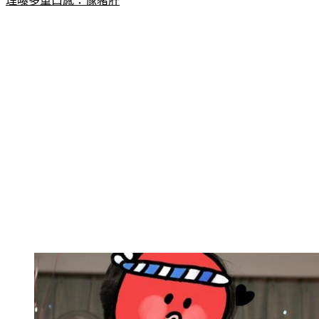
理曝多重口感：像豬肝