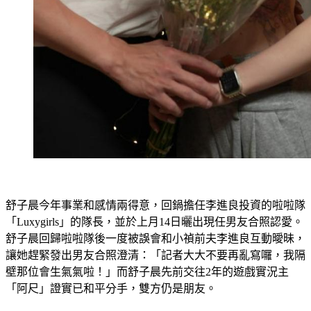
舒子晨今年事業和感情兩得意，回鍋擔任李進良投資的啦啦隊
「Luxygirls」的隊長，並於上月14日曬出現任男友合照認愛。
舒子晨回歸啦啦隊後一度被誤會和小禎前夫李進良互動曖昧，
讓她趕緊發出男友合照澄清：「記者大大不要再亂寫囉，我隔
壁那位會生氣氣啦！」而舒子晨先前交往2年的遊戲實況主
「阿尺」證實已和平分手，雙方仍是朋友。