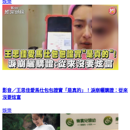
娛樂
影音／王思佳愛馬仕包包證實「是真的」！淚崩曬購證：從來
沒要炫富
娛樂