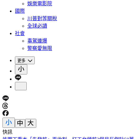
娛樂電影院
國際
川普對等關稅
全球必讀
社會
毒駕連爆
警察愛無限
更多
快訊