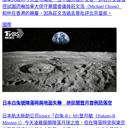
控試圖恐嚇加拿大保守黨國會議員莊文浩（Michael Chong）
和他在香港的親屬，因為莊文浩過去曾批評北京當局。
國際
日本白兔號降落時與地面失聯 拚民間登月首例恐落空
日本航太新創公司ispace「白兔-R」M1登月艙（Hakuto-R
Mission 1）今天凌晨展開降落月球之旅，但在降落時突與東京