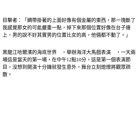
目擊者：「綢帶掛著的上面好像有個金屬的東西，那一塊斷了
我感覺那女的可能嚴重一點，掉下來那個位置好像在台子邊
上，男的說不好其實男的位置比女的高，他倆都不動了。」
黑龍江哈爾濱的海底世界　，舉辦海洋大馬戲表演　，一天兩
場這是當天的第一場，在中午12點10分，這是第一個表演節
目，沒想到開演十分鐘就發生意外，舞台立刻熄燈將觀眾疏
散。