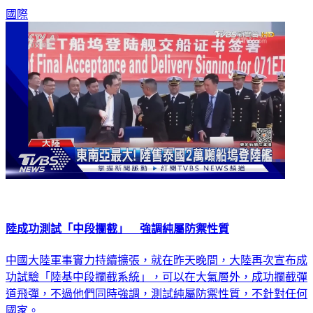
國際
陸成功測試「中段攔截」 強調純屬防禦性質
中國大陸軍事實力持續擴張，就在昨天晚間，大陸再次宣布成
功試驗「陸基中段攔截系統」，可以在大氣層外，成功攔截彈
道飛彈，不過他們同時強調，測試純屬防禦性質，不針對任何
國家。