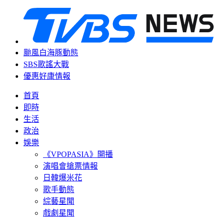
颱風白海豚動態
SBS歌謠大戰
優惠好康情報
首頁
即時
生活
政治
娛樂
《VPOPASIA》開播
演唱會搶票情報
日韓爆米花
歌手動態
綜藝星聞
戲劇星聞