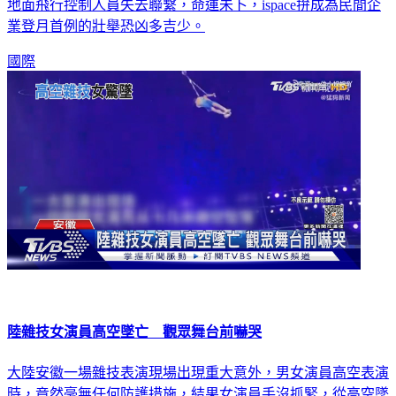
地面飛行控制人員失去聯繫，命運未卜，ispace拚成為民間企
業登月首例的壯舉恐凶多吉少。
國際
陸雜技女演員高空墜亡 觀眾舞台前嚇哭
大陸安徽一場雜技表演現場出現重大意外，男女演員高空表演
時，竟然毫無任何防護措施，結果女演員手沒抓緊，從高空墜