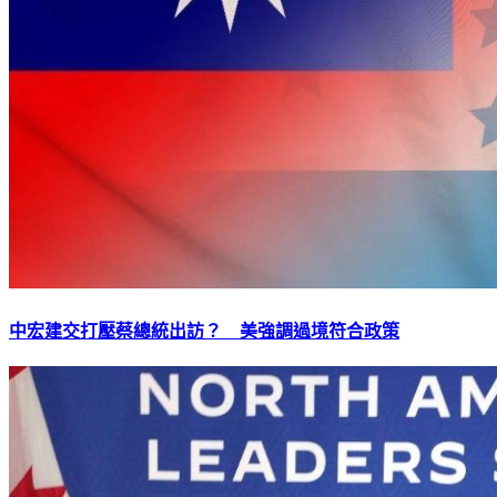
中宏建交打壓蔡總統出訪？ 美強調過境符合政策