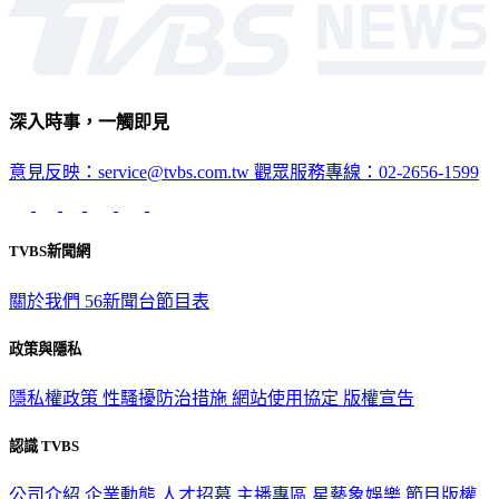
深入時事，一觸即見
意見反映：service@tvbs.com.tw
觀眾服務專線：02-2656-1599
TVBS新聞網
關於我們
56新聞台節目表
政策與隱私
隱私權政策
性騷擾防治措施
網站使用協定
版權宣告
認識 TVBS
公司介紹
企業動態
人才招募
主播專區
星藝象娛樂
節目版權