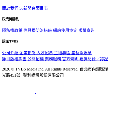
關於我們
56新聞台節目表
政策與隱私
隱私權政策
性騷擾防治措施
網站使用協定
版權宣告
認識 TVBS
公司介紹
企業動態
人才招募
主播專區
星藝象娛樂
節目版權銷售
公開招標
業務服務
官方聲明
獲獎紀錄／認證
2026 © TVBS Media Inc. All Rights Reserved. 台北市內湖區瑞
光路451號 | 聯利媒體股份有限公司