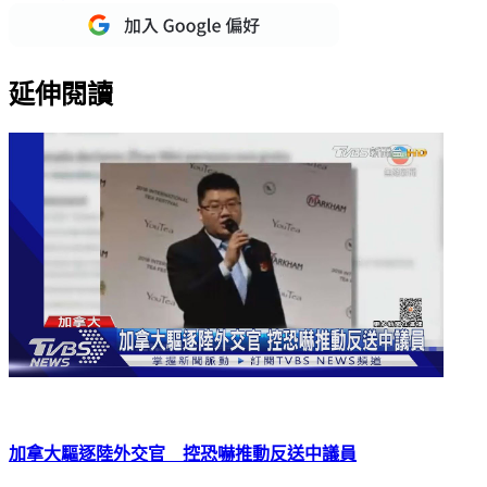
延伸閱讀
加拿大驅逐陸外交官 控恐嚇推動反送中議員