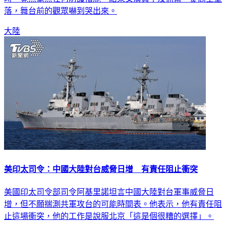
落，舞台前的觀眾嚇到哭出來。
大陸
美印太司令：中國大陸對台威脅日增 有責任阻止衝突
美國印太司令部司令阿基里諾坦言中國大陸對台軍事威脅日
增，但不願揣測共軍攻台的可能時間表。他表示，他有責任阻
止這場衝突，他的工作是說服北京「這是個很糟的選擇」。