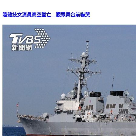
陸雜技女演員高空墜亡 觀眾舞台前嚇哭