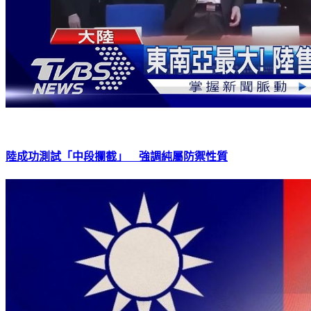
陸成功測試「中段攔截」 強調純屬防禦性質