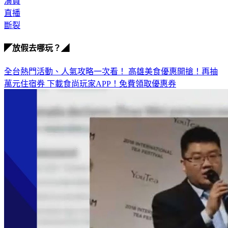
演員
直播
斷裂
◤放假去哪玩？◢
全台熱門活動、人氣攻略一次看！
高雄美食優惠開搶！再抽
萬元住宿券
下載食尚玩家APP！免費領取優惠券