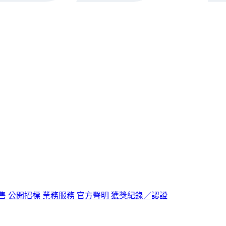
售
公開招標
業務服務
官方聲明
獲獎紀錄／認證