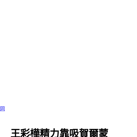
認同
胎？ 王彩樺精力靠吸賀爾蒙