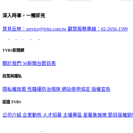
深入時事，一觸即見
意見反映：service@tvbs.com.tw
觀眾服務專線：02-2656-1599
TVBS新聞網
關於我們
56新聞台節目表
政策與隱私
隱私權政策
性騷擾防治措施
網站使用協定
版權宣告
認識 TVBS
公司介紹
企業動態
人才招募
主播專區
星藝象娛樂
節目版權銷