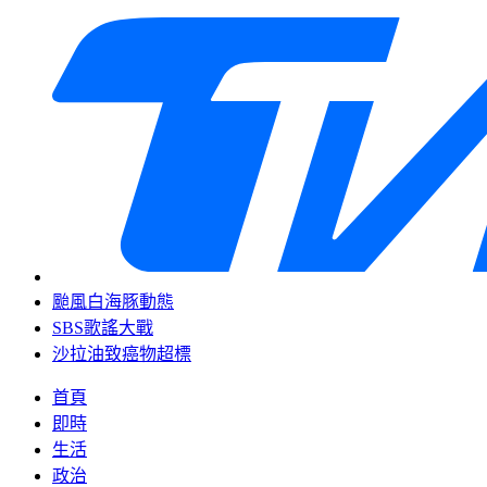
颱風白海豚動態
SBS歌謠大戰
沙拉油致癌物超標
首頁
即時
生活
政治