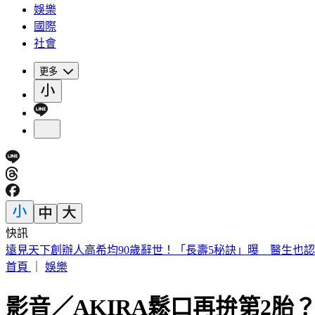
娛樂
國際
社會
更多
快訊
遠見天下創辦人高希均90歲辭世！「長壽5秘訣」曝 醫生也
首頁
｜
娛樂
影音／AKIRA鬆口再拚第2