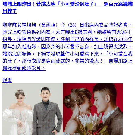
峮峮上圍炸出！昔跳太嗨「小可愛滑到肚子」 穿百元路邊攤
出糗了
啦啦隊女神峮峮（吳函峮）今（28）日出席內衣品牌記者會，
她穿上粉紫色系列內衣，大方曬出E級美胸，她甜笑向大家打
招呼，現場閃光燈閃不停。談到自己的內在美，峮峮在2016年
那年加入啦啦隊，因為穿的小可愛不合身，加上跳得太激烈，
她跳完開場舞，下場才發現整件小可愛滑下來，「小可愛在我
的肚子，那時衣服是穿兩截式的，非常的驚人！」自爆網路上
還找得到那段影片。
娛樂