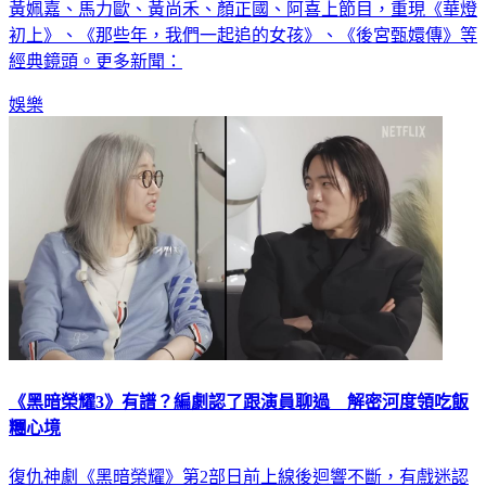
黃姵嘉、馬力歐、黃尚禾、顏正國、阿喜上節目，重現《華燈
初上》、《那些年，我們一起追的女孩》、《後宮甄嬛傳》等
經典鏡頭。更多新聞：
娛樂
《黑暗榮耀3》有譜？編劇認了跟演員聊過 解密河度領吃飯
糰心境
復仇神劇《黑暗榮耀》第2部日前上線後迴響不斷，有戲迷認