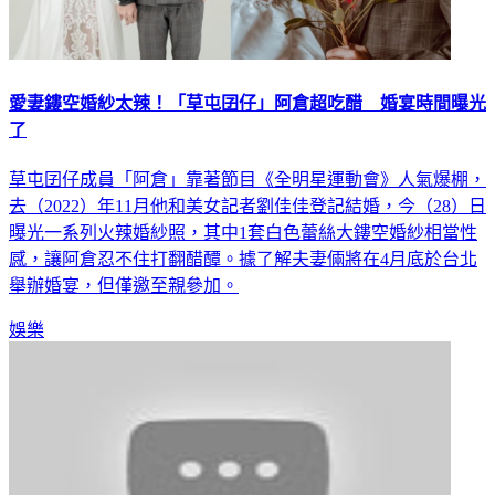
愛妻鏤空婚紗太辣！「草屯囝仔」阿倉超吃醋 婚宴時間曝光
了
草屯囝仔成員「阿倉」靠著節目《全明星運動會》人氣爆棚，
去（2022）年11月他和美女記者劉佳佳登記結婚，今（28）日
曝光一系列火辣婚紗照，其中1套白色蕾絲大鏤空婚紗相當性
感，讓阿倉忍不住打翻醋醰。據了解夫妻倆將在4月底於台北
舉辦婚宴，但僅邀至親參加。
娛樂