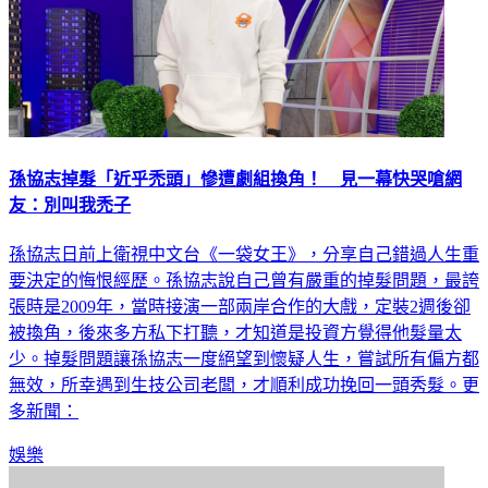
孫協志掉髮「近乎禿頭」慘遭劇組換角！ 見一幕快哭嗆網
友：別叫我禿子
孫協志日前上衛視中文台《一袋女王》，分享自己錯過人生重
要決定的悔恨經歷。孫協志說自己曾有嚴重的掉髮問題，最誇
張時是2009年，當時接演一部兩岸合作的大戲，定裝2週後卻
被換角，後來多方私下打聽，才知道是投資方覺得他髮量太
少。掉髮問題讓孫協志一度絕望到懷疑人生，嘗試所有偏方都
無效，所幸遇到生技公司老闆，才順利成功挽回一頭秀髮。更
多新聞：
娛樂