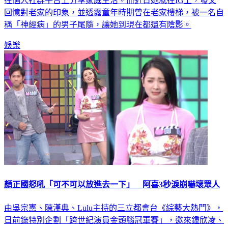
在個人社群平台上分享家庭生活。而近日她就在IG上，發文
回憶對老家的印象，並透露童年時期曾在老家樓梯，被一名自
稱「神經病」的男子尾隨，讓她到現在都還有陰影。
娛樂
顏正國怒吼「可不可以放進去一下」 阿喜3秒淚崩嚇壞眾人
由吳宗憲、陳漢典、Lulu主持的三立都會台《綜藝大熱門》，
日前錄特別企劃「跨世紀演員金頭腦冠軍賽」，邀來鍾欣凌、