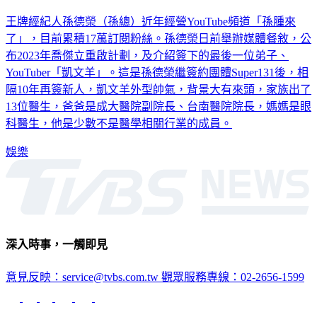
王牌經紀人孫德榮（孫總）近年經營YouTube頻道「孫腫來
了」，目前累積17萬訂閱粉絲。孫德榮日前舉辦媒體餐敘，公
布2023年喬傑立重啟計劃，及介紹簽下的最後一位弟子、
YouTuber「凱文羊」。這是孫德榮繼簽約團體Super131後，相
隔10年再簽新人，凱文羊外型帥氣，背景大有來頭，家族出了
13位醫生，爸爸是成大醫院副院長、台南醫院院長，媽媽是眼
科醫生，他是少數不是醫學相關行業的成員。
娛樂
深入時事，一觸即見
意見反映：service@tvbs.com.tw
觀眾服務專線：02-2656-1599