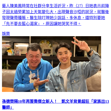
藝人陳美鳳時常在社群分享生活近況，昨（27）日她表示前陣
子因太過勞累加上天氣變化大，出現聲音沙啞的狀況，就醫後
發現聲帶腫脹，醫生除叮嚀她少說話、多休息，還特別要她
「先不要去藍心湄家」，原因讓她哭笑不得。
娛樂
孫德榮隔10年再簽喬傑立新人！ 凱文羊背景超狂「家族出13
醫師」