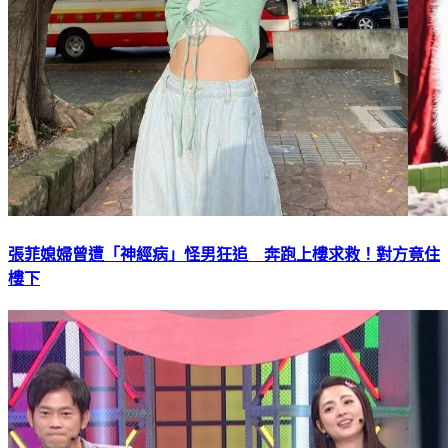
張菲媳婦曾遭「神經病」怪男狂追 奔跑上樓求救！對方竟住
樓下