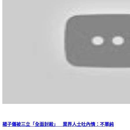
楊子儀被三立「全面封殺」 業界人士吐內情：不單純