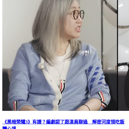
《黑暗榮耀3》有譜？編劇認了跟演員聊過 解密河度領吃飯
糰心境