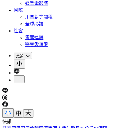
娛樂電影院
國際
川普對等關稅
全球必讀
社會
毒駕連爆
警察愛無限
更多
快訊