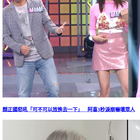
顏正國怒吼「可不可以放進去一下」 阿喜3秒淚崩嚇壞眾人