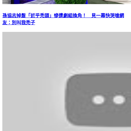
孫協志掉髮「近乎禿頭」慘遭劇組換角！ 見一幕快哭嗆網
友：別叫我禿子