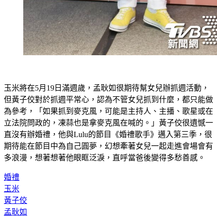
玉米將在5月19日滿週歲，孟耿如很期待幫女兒辦抓週活動，
但黃子佼對於抓週平常心，認為不管女兒抓到什麼，都只能做
為參考，「如果抓到麥克風，可能是主持人、主播、歌星或在
立法院問政的，凍蒜也是拿麥克風在喊的。」黃子佼很遺憾一
直沒有辦婚禮，他與Lulu的節目《婚禮歌手》邁入第三季，很
期待能在節目中為自己圓夢，幻想牽著女兒一起走進會場會有
多浪漫，想著想著他眼眶泛淚，直呼當爸後變得多愁善感。
婚禮
玉米
黃子佼
孟耿如