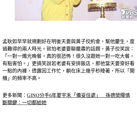
孟耿如早早就規劃好在明後天要與黃子佼約會，幫他慶生，度
過難得的兩人時光。就怕老婆要聊嚴肅的話題，黃子佼笑說：
「一對一燭光晚餐，真的很恐怖！很久沒跟她一對一吃大餐，
有點害怕。」更搞笑說若老婆有安排飯店，那他當天要穿好看
一點的內褲，透露因工作忙，躺在床上幾乎秒睡著，所以「開
機」的頻率不高。
更多新聞：
GINO分手6年夏宇禾「備妥住處」　孫德榮曝情
斷關鍵：一切都給她