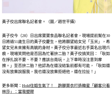
黃子佼出席聯名記者會。（圖／趙世平攝）
黃子佼今（28）日出席寶寶食品聯名記者會，現場提前幫在30
日將過51歲生日的黃子佼慶生，他將願望給女兒「玉米」，希
望女兒未來擁有高䠷的身材。黃子佼分享最近右手莫名出現爪
痕，現場笑問他是否因為忙著拚二胎？黃子佼搞笑回：「耿如
在掙扎說不要、不要？應該台南玩，上下車時沒注意到摩
擦。」至否拚二胎？他認為在還沒結紮前都有可能，「耿如還
沒有放棄說服我，我也還沒放棄拒絕他，還在拉扯！」
更多新聞：
Hold住姐生氣了！　跑腿買衣打造韓星「顧客只看
林莎」：當我塑膠