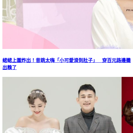
峮峮上圍炸出！昔跳太嗨「小可愛滑到肚子」 穿百元路邊攤
出糗了