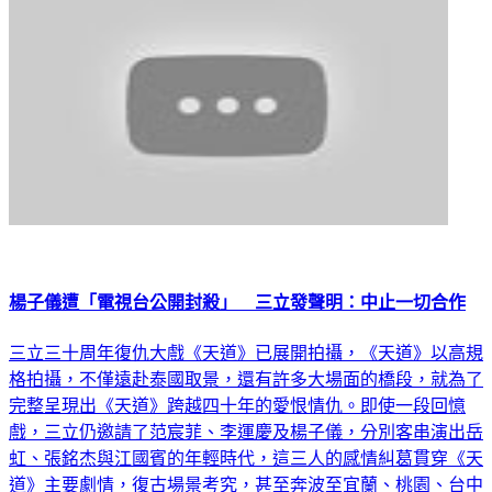
楊子儀遭「電視台公開封殺」 三立發聲明：中止一切合作
三立三十周年復仇大戲《天道》已展開拍攝，《天道》以高規
格拍攝，不僅遠赴泰國取景，還有許多大場面的橋段，就為了
完整呈現出《天道》跨越四十年的愛恨情仇。即使一段回憶
戲，三立仍邀請了范宸菲、李運慶及楊子儀，分別客串演出岳
虹、張銘杰與江國賓的年輕時代，這三人的感情糾葛貫穿《天
道》主要劇情，復古場景考究，甚至奔波至宜蘭、桃園、台中