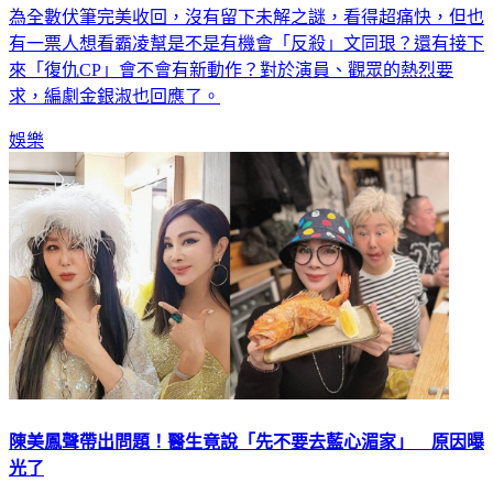
為全數伏筆完美收回，沒有留下未解之謎，看得超痛快，但也
有一票人想看霸凌幫是不是有機會「反殺」文同珢？還有接下
來「復仇CP」會不會有新動作？對於演員、觀眾的熱烈要
求，編劇金銀淑也回應了。
娛樂
陳美鳳聲帶出問題！醫生竟說「先不要去藍心湄家」 原因曝
光了