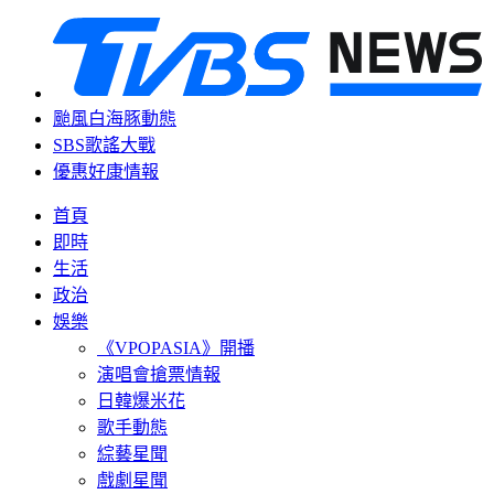
颱風白海豚動態
SBS歌謠大戰
優惠好康情報
首頁
即時
生活
政治
娛樂
《VPOPASIA》開播
演唱會搶票情報
日韓爆米花
歌手動態
綜藝星聞
戲劇星聞