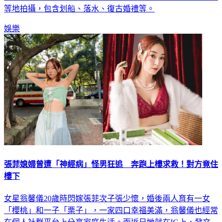
等地拍攝，包含划船、落水、復古婚禮等。
娛樂
張菲媳婦曾遭「神經病」怪男狂追 奔跑上樓求救！對方竟住
樓下
女星翁馨儀20歲時閃嫁張菲次子張少懷，婚後兩人育有一女
「櫻桃」和一子「栗子」，一家四口幸福美滿，翁馨儀也經常