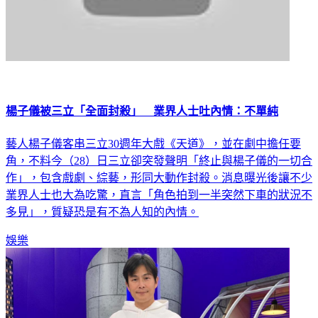
楊子儀被三立「全面封殺」 業界人士吐內情：不單純
藝人楊子儀客串三立30週年大戲《天道》，並在劇中擔任要
角，不料今（28）日三立卻突發聲明「終止與楊子儀的一切合
作」，包含戲劇、綜藝，形同大動作封殺。消息曝光後讓不少
業界人士也大為吃驚，直言「角色拍到一半突然下車的狀況不
多見」，質疑恐是有不為人知的內情。
娛樂