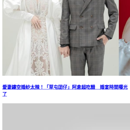
愛妻鏤空婚紗太辣！「草屯囝仔」阿倉超吃醋 婚宴時間曝光
了