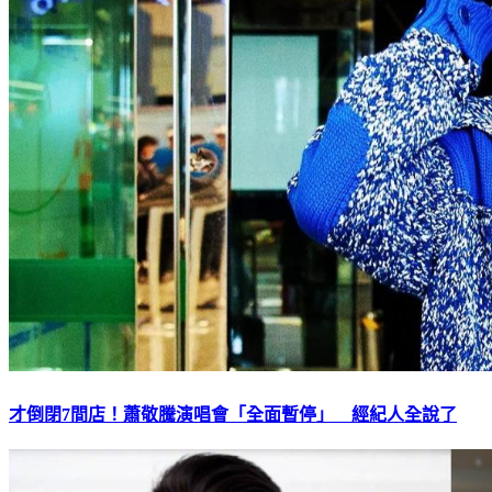
才倒閉7間店！蕭敬騰演唱會「全面暫停」 經紀人全說了