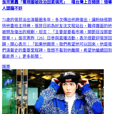
吳宗憲轟「電視圈被政治因素搞死」 嘆台灣上百頻道：領導
人頭腦不好
71歲的張菲淡出演藝圈多年，多次傳出他將復出，讓粉絲很期
待他重拾主持棒，張菲日前為好友沈文程站台，難得露面的他
被問及復出的規劃，坦言：「主要是要看市場，開節目沒那麼
簡單。」吳宗憲昨（26）日參與直播活動，表示很歡迎張菲回
歸，開心表示：「如果他願意，我們希望他可以回來，他是我
們演藝史的重要里程碑，我想不看到他離開，希望他繼續回到
藝能界。」更多新聞：
娛樂