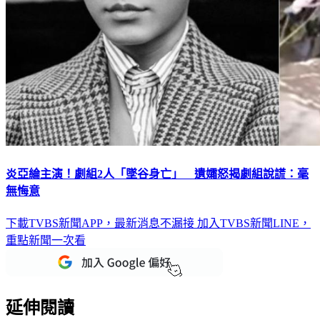
炎亞綸主演！劇組2人「墜谷身亡」 遺孀怒揭劇組說謊：毫
無悔意
下載TVBS新聞APP，最新消息不漏接
加入TVBS新聞LINE，
重點新聞一次看