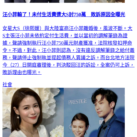
汪小菲輸了！未付生活費遭大S討750萬 敗訴原因全曝光
女星大S（徐熙媛）與大陸富商汪小菲離婚後，風波不斷。大
S主張汪小菲未依約定付生活費，並以當初的調解筆錄為證
據，聲請強制執行汪小菲750萬元財產獲准，法院核發扣押命
令。不過，對此，汪小菲則認為，沒有違反調解筆錄之給付義
務，聲請停止強制執並提起債務人異議之訴。而台北地方法院
今（27）日開庭審理後，判決駁回汪的訴訟，全案仍可上訴，
敗訴理由也曝光。
社會