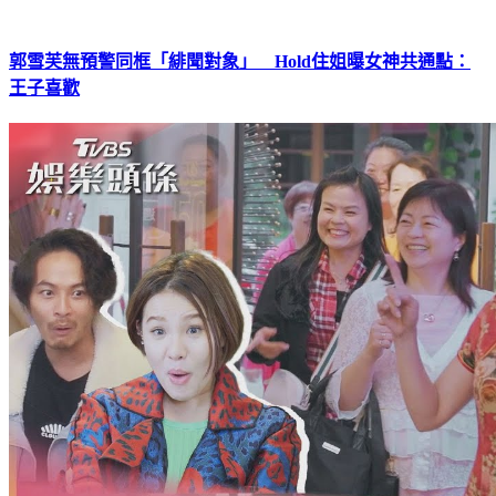
郭雪芙無預警同框「緋聞對象」 Hold住姐曝女神共通點：
王子喜歡