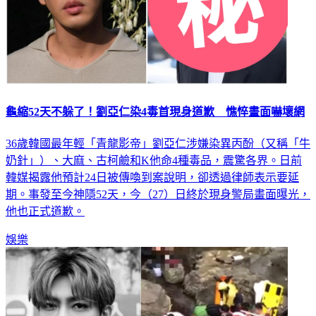
龜縮52天不躲了！劉亞仁染4毒首現身道歉 憔悴畫面嚇壞網
36歲韓國最年輕「青龍影帝」劉亞仁涉嫌染異丙酚（又稱「牛
奶針」）、大麻、古柯鹼和K他命4種毒品，震驚各界。日前
韓媒揭露他預計24日被傳喚到案說明，卻透過律師表示要延
期。事發至今神隱52天，今（27）日終於現身警局畫面曝光，
他也正式道歉。
娛樂