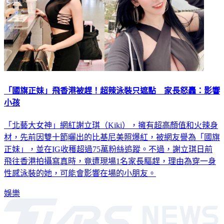
「國旗正妹」飛香港被趕！超辣泳裝只遮點 家長怒轟：影響
小孩
「北藝大女神」網紅謝立琪（Kiki），擁有超高顏值和火辣身
材，先前因雙十節曬出的比基尼美照爆紅，被網友譽為「國旗
正妹」，並在IG收穫超過75萬粉絲追蹤。不過，謝立琪日前
飛往香港拍攝寫真時，竟遭現場1名家長驅趕，理由為穿一身
性感泳裝的她，可能會影響在場的小朋友。
娛樂