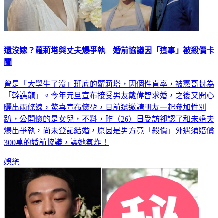
還沒嫁？蘿莉塔與丈夫爆爭執 婚前協議因「這事」被殺價卡
關
曾是「大學生了沒」班底的蘿莉塔，因個性直率，被憲哥封為
「幹譙龍」。今年元旦宣布接受男友戴偉智求婚，之後又開心
曬出兩條線，驚喜宣布懷孕，日前還邀請朋友一起參加性別
趴，公開懷的是女兒，不料，昨（26）日受訪卻認了和未婚夫
爆出爭執，尚未登記結婚，原因是男方竟「殺價」外遇須賠償
300萬的婚前協議，讓她氣炸！
娛樂