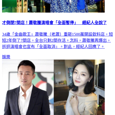
才倒閉7間店！蕭敬騰演唱會「全面暫停」 經紀人全說了
34歲「金曲歌王」蕭敬騰（老蕭）重砸1500萬開設飲料店，短
短2年倒了7間店，全台只剩2間存活。怎料，蕭敬騰再爆出，
巡迴演唱會也宣布「全面取消」。對此，經紀人回應了。
娛樂