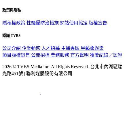
關於我們
56新聞台節目表
政策與隱私
隱私權政策
性騷擾防治措施
網站使用協定
版權宣告
認識 TVBS
公司介紹
企業動態
人才招募
主播專區
星藝象娛樂
節目版權銷售
公開招標
業務服務
官方聲明
獲獎紀錄／認證
2026 © TVBS Media Inc. All Rights Reserved. 台北市內湖區瑞
光路451號 | 聯利媒體股份有限公司