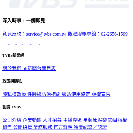
深入時事，一觸即見
意見反映：service@tvbs.com.tw
觀眾服務專線：02-2656-1599
TVBS新聞網
關於我們
56新聞台節目表
政策與隱私
隱私權政策
性騷擾防治措施
網站使用協定
版權宣告
認識 TVBS
公司介紹
企業動態
人才招募
主播專區
星藝象娛樂
節目版權