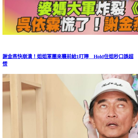
謝金燕快崩潰！姐姐軍團來襲前給1叮嚀 Hold住姐秒口誤超
慌