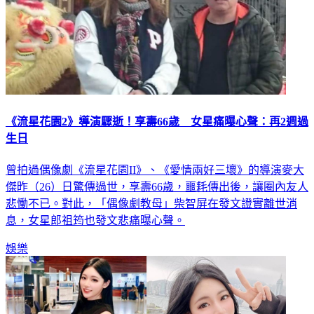
《流星花園2》導演驟逝！享壽66歲 女星痛曝心聲：再2週過
生日
曾拍過偶像劇《流星花園II》、《愛情兩好三壞》的導演麥大
傑昨（26）日驚傳過世，享壽66歲，噩耗傳出後，讓圈內友人
悲慟不已。對此，「偶像劇教母」柴智屏在發文證實離世消
息，女星郎祖筠也發文悲痛曝心聲。
娛樂