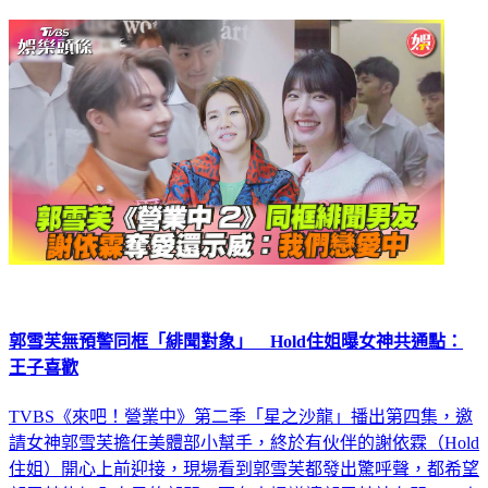
延伸閱讀
郭雪芙無預警同框「緋聞對象」 Hold住姐曝女神共通點：
王子喜歡
TVBS《來吧！營業中》第二季「星之沙龍」播出第四集，邀
請女神郭雪芙擔任美體部小幫手，終於有伙伴的謝依霖（Hold