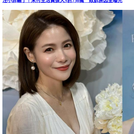
汪小菲輸了！未付生活費遭大S討750萬 敗訴原因全曝光