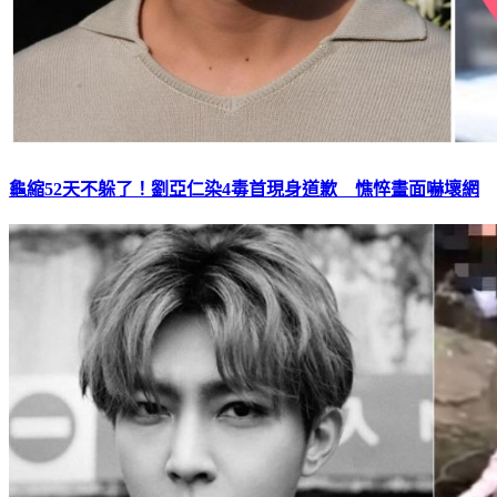
龜縮52天不躲了！劉亞仁染4毒首現身道歉 憔悴畫面嚇壞網