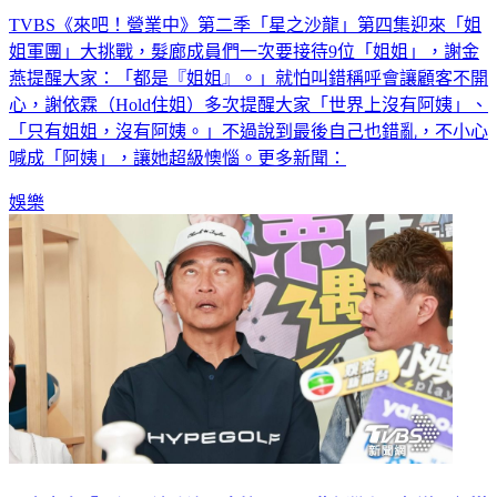
慌
TVBS《來吧！營業中》第二季「星之沙龍」第四集迎來「姐
姐軍團」大挑戰，髮廊成員們一次要接待9位「姐姐」，謝金
燕提醒大家：「都是『姐姐』。」就怕叫錯稱呼會讓顧客不開
心，謝依霖（Hold住姐）多次提醒大家「世界上沒有阿姨」、
「只有姐姐，沒有阿姨。」不過說到最後自己也錯亂，不小心
喊成「阿姨」，讓她超級懊惱。更多新聞：
娛樂