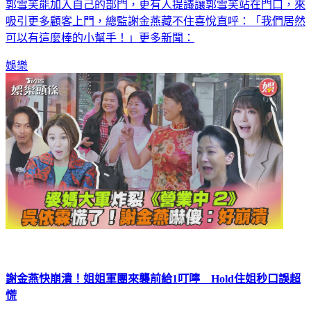
住姐）開心上前迎接，現場看到郭雪芙都發出驚呼聲，都希望
郭雪芙能加入自己的部門，更有人提議讓郭雪芙站在門口，來
吸引更多顧客上門，總監謝金燕藏不住喜悅直呼：「我們居然
可以有這麼棒的小幫手！」更多新聞：
娛樂
謝金燕快崩潰！姐姐軍團來襲前給1叮嚀 Hold住姐秒口誤超