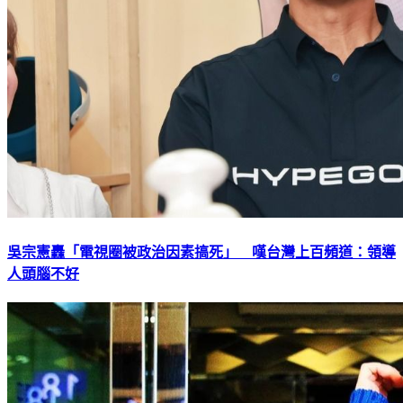
吳宗憲轟「電視圈被政治因素搞死」 嘆台灣上百頻道：領導
人頭腦不好