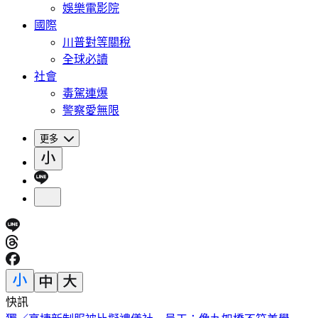
娛樂電影院
國際
川普對等關稅
全球必讀
社會
毒駕連爆
警察愛無限
更多
快訊