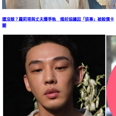
還沒嫁？蘿莉塔與丈夫爆爭執 婚前協議因「這事」被殺價卡
關