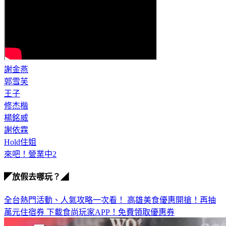
謝金燕
郭雪芙
王子
修杰楷
楊銘威
謝依霖
Hold住姐
來吧！營業中2
◤放假去哪玩？◢
全台熱門活動、人氣攻略一次看！
高雄美食優惠開搶！再抽
萬元住宿券
下載食尚玩家APP！免費領取優惠券