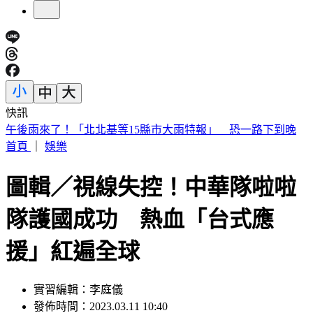
快訊
下週一颱風假？白海豚路徑更偏南了 1縣市恐陸警
首頁
｜
娛樂
圖輯／視線失控！中華隊啦啦
隊護國成功 熱血「台式應
援」紅遍全球
實習編輯：李庭儀
發佈時間：2023.03.11 10:40