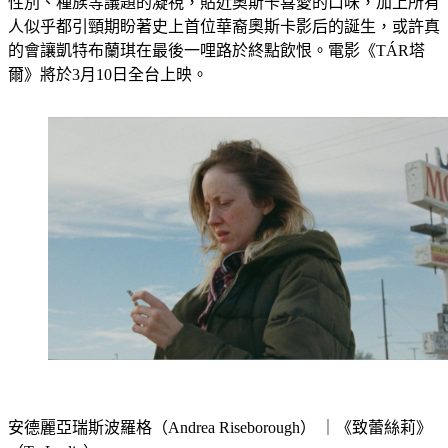
性別、種族等議題的凝視，貼近奧斯卡喜愛的口味，加上所有
人似乎都引頸期盼著史上首位華裔奧斯卡影后的誕生，或許真
的會讓凱特布蘭琪在最後一哩路於終點飲恨。電影《TÁR塔
爾》將於3月10日全台上映。
安德麗亞瑞斯波羅格（Andrea Riseborough） ｜《致蕾絲莉》