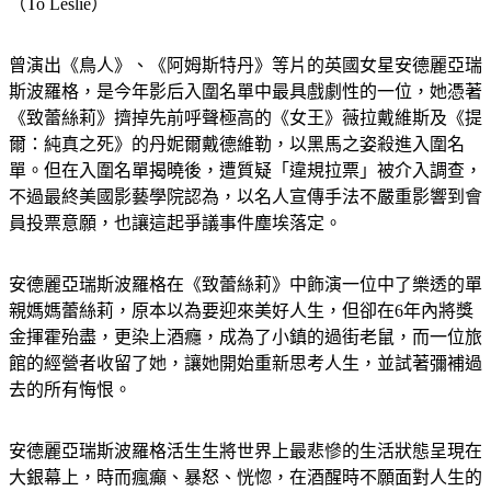
（To Leslie）
曾演出《鳥人》、《阿姆斯特丹》等片的英國女星安德麗亞瑞
斯波羅格，是今年影后入圍名單中最具戲劇性的一位，她憑著
《致蕾絲莉》擠掉先前呼聲極高的《女王》薇拉戴維斯及《提
爾：純真之死》的丹妮爾戴德維勒，以黑馬之姿殺進入圍名
單。但在入圍名單揭曉後，遭質疑「違規拉票」被介入調查，
不過最終美國影藝學院認為，以名人宣傳手法不嚴重影響到會
員投票意願，也讓這起爭議事件塵埃落定。
安德麗亞瑞斯波羅格在《致蕾絲莉》中飾演一位中了樂透的單
親媽媽蕾絲莉，原本以為要迎來美好人生，但卻在6年內將獎
金揮霍殆盡，更染上酒癮，成為了小鎮的過街老鼠，而一位旅
館的經營者收留了她，讓她開始重新思考人生，並試著彌補過
去的所有悔恨。
安德麗亞瑞斯波羅格活生生將世界上最悲慘的生活狀態呈現在
大銀幕上，時而瘋癲、暴怒、恍惚，在酒醒時不願面對人生的