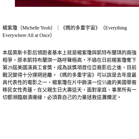
楊紫瓊（Michelle Yeoh）｜《媽的多重宇宙》（Everything 
Everywhere All at Once）
本屆奧斯卡影后領跑者基本上就是楊紫瓊與凱特布蘭琪的兩強
相爭，原本凱特布蘭琪一路呼聲極高，不過在日前楊紫瓊奪下
第29屆美國演員工會獎，成為該獎項首位亞裔影后之後，目前
戰況變得十分撲朔迷離。《媽的多重宇宙》可以說是去年度最
具代表性的電影之一，楊紫瓊在片中飾演一位55歲的美國華裔
移民女性秀蓮，在父親生日大壽這天，面對家庭、事業所有一
切都瀕臨崩潰邊緣，必須靠自己的力量拯救這灘爛泥。