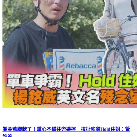
謝金燕腿軟了！重心不穩往旁邊摔 拉扯廝殺Hold住姐：管
妳的