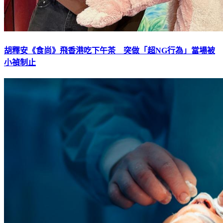
胡釋安《食尚》飛香港吃下午茶 突做「超NG行為」當場被
小禎制止