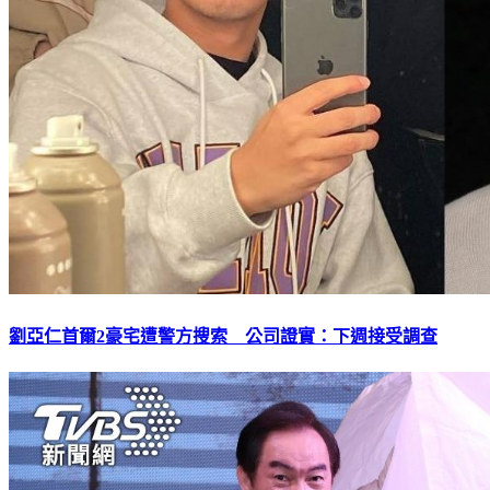
劉亞仁首爾2豪宅遭警方搜索 公司證實：下週接受調查