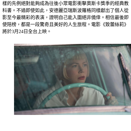
樣的先例絕對能夠成為往後小眾電影衝擊奧斯卡獎季的經典教
科書。不過即使如此，安德麗亞瑞斯波羅格同樣獻出了個人從
影至今最精彩的表演，證明自己能入圍絕非僥倖。相信最後即
使陪榜，都是一段驚奇且美好的人生旅程。電影《致蕾絲莉》
將於3月24日全台上映。