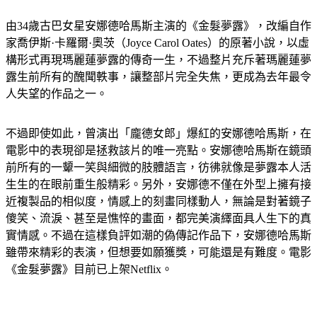
由34歲古巴女星安娜德哈馬斯主演的《金髮夢露》，改編自作
家喬伊斯·卡羅爾·奧茨（Joyce Carol Oates）的原著小說，以虛
構形式再現瑪麗蓮夢露的傳奇一生，不過整片充斥著瑪麗蓮夢
露生前所有的醜聞軼事，讓整部片完全失焦，更成為去年最令
人失望的作品之一。
不過即使如此，曾演出「龐德女郎」爆紅的安娜德哈馬斯，在
電影中的表現卻是拯救該片的唯一亮點。安娜德哈馬斯在鏡頭
前所有的一顰一笑與細微的肢體語言，彷彿就像是夢露本人活
生生的在眼前重生般精彩。另外，安娜德不僅在外型上擁有接
近複製品的相似度，情感上的刻畫同樣動人，無論是對著鏡子
傻笑、流淚、甚至是憔悴的畫面，都完美演繹面具人生下的真
實情感。不過在這樣負評如潮的偽傳記作品下，安娜德哈馬斯
雖帶來精彩的表演，但想要如願獲獎，可能還是有難度。電影
《金髮夢露》目前已上架Netflix。