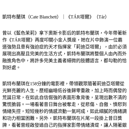
凱特布蘭琪（Cate Blanchett）｜《TÁR塔爾》（Tár）
曾以《藍色茉莉》拿下奧斯卡影后的凱特布蘭琪，今年帶著新
作《TÁR塔爾》再度叩關小金人獎座，她在片中飾演一位霸
道強勢且患有強迫症的天才指揮家「莉迪亞塔爾」，由於必須
展現出高壓且完美的生活方式，凱特布蘭琪將整個人由內而外
融進角色中，將許多完美主義者細微的肢體語言，都勾勒的恰
到好處。
凱特布蘭琪在158分鐘的電影裡，帶領觀眾隨著莉迪亞塔爾從
光鮮亮麗的人生，歷經幽暗低谷後歸零重啟，加上時而偶發的
荒誕日常，在如此自信倔強的表面形象背後，呈現出數不清的
驚慌脆弱。一場看著昔日舞台被奪走，從悲傷、自傲、憤怒到
情緒失控，短短幾秒的情感流動一氣呵成，如此細膩的情緒調
和功力相當困難。另外，凱特布蘭琪在片尾一段掛上昔日獎
牌，看著曾經啟發過自己的指揮家影帶情緒潰堤，讓人隔著銀