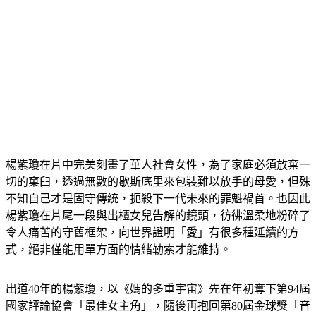
楊紫瓊在片中完美刻畫了華人社會女性，為了家庭必須放棄一
切的窠臼，透過無數的歇斯底里來包裝難以放手的母愛，但殊
不知自己才是固守傳統，扼殺下一代未來的罪魁禍首。也因此
楊紫瓊在片尾一段與出櫃女兒告解的鏡頭，彷彿溫柔地粉碎了
令人痛苦的守舊框架，向世界證明「愛」有很多種延續的方
式，絕非僅能用單方面的情緒勒索才能維持。
出道40年的楊紫瓊，以《媽的多重宇宙》先在年初奪下第94屆
國家評論協會「最佳女主角」，隨後再抱回第80屆金球獎「音