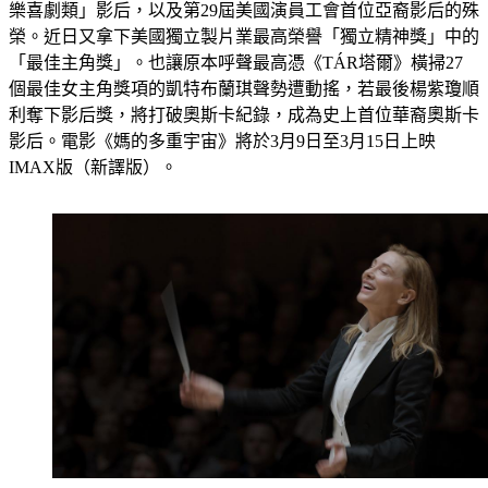
樂喜劇類」影后，以及第29屆美國演員工會首位亞裔影后的殊
榮。近日又拿下美國獨立製片業最高榮譽「獨立精神獎」中的
「最佳主角獎」。也讓原本呼聲最高憑《TÁR塔爾》橫掃27
個最佳女主角獎項的凱特布蘭琪聲勢遭動搖，若最後楊紫瓊順
利奪下影后獎，將打破奧斯卡紀錄，成為史上首位華裔奧斯卡
影后。電影《媽的多重宇宙》將於3月9日至3月15日上映
IMAX版（新譯版）。