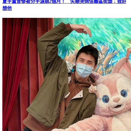
夏宇童昔慘被分手淚崩2個月！ 失戀哭倒信義區街頭：我好
想他