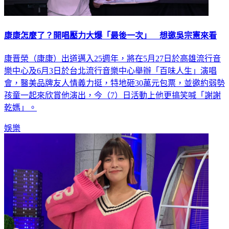
康康怎麼了？開唱壓力大爆「最後一次」 想邀吳宗憲來看
康晋榮（康康）出道邁入25週年，將在5月27日於高雄流行音
樂中心及6月3日於台北流行音樂中心舉辦「百味人生」演唱
會，醫美品牌友人情義力挺，特地砸30萬元包票，並邀約弱勢
孩童一起來欣賞他演出，今（7）日活動上他更搞笑喊「謝謝
乾媽」。
娛樂