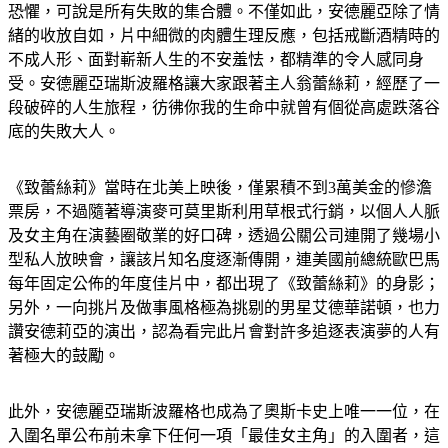
恐懼，可說是所有失敗的集合體。不僅如此，安德麗亞除了情
緒的收放自如，片中細微的肉體生理反應，包括戒斷酒精時的
不成人形、面對嶄新人生的不安羞怯，都精準的令人感同身
受。安德麗亞瑞斯波羅格讓大家跟著主人翁蕾絲莉，經歷了一
段破碎的人生旅程，彷彿你我的生命中就曾有個從高處跌落谷
底的失敗大人。
《致蕾絲莉》當時在北美上映後，僅累積不到3萬美金的慘澹
票房，不過隨著導演麥可莫里斯利用草根式行銷，以個人人脈
及女主角在演藝圈敬業的好口碑，透過公關公司連開了幾場小
型私人放映會，讓該片知名度逐漸傳開，連美國前總統歐巴馬
每年固定公佈的年度佳片中，都出現了《致蕾絲莉》的身影；
另外，一向挑片及做事風格極為挑剔的男星艾德華諾頓，也力
讚安德莉亞的演出，認為看完此片會對許多追逐表演夢的人有
著極大的鼓勵。
此外，安德麗亞瑞斯波羅格也成為了奧斯卡史上唯一一位，在
入圍名單公布前未拿下任何一項「最佳女主角」的入圍者，這