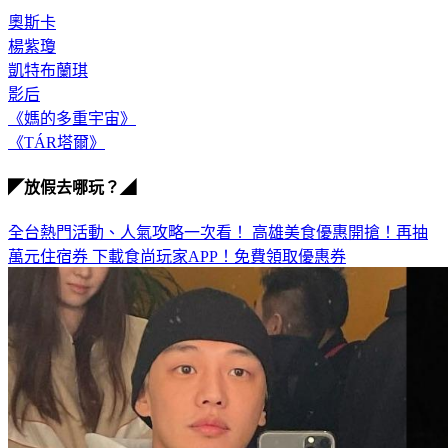
奧斯卡
楊紫瓊
凱特布蘭琪
影后
《媽的多重宇宙》
《TÁR塔爾》
◤放假去哪玩？◢
全台熱門活動、人氣攻略一次看！
高雄美食優惠開搶！再抽
萬元住宿券
下載食尚玩家APP！免費領取優惠券