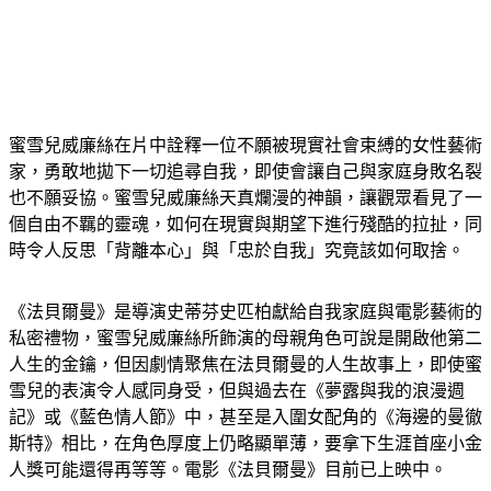
蜜雪兒威廉絲在片中詮釋一位不願被現實社會束縛的女性藝術
家，勇敢地拋下一切追尋自我，即使會讓自己與家庭身敗名裂
也不願妥協。蜜雪兒威廉絲天真爛漫的神韻，讓觀眾看見了一
個自由不羈的靈魂，如何在現實與期望下進行殘酷的拉扯，同
時令人反思「背離本心」與「忠於自我」究竟該如何取捨。
《法貝爾曼》是導演史蒂芬史匹柏獻給自我家庭與電影藝術的
私密禮物，蜜雪兒威廉絲所飾演的母親角色可說是開啟他第二
人生的金鑰，但因劇情聚焦在法貝爾曼的人生故事上，即使蜜
雪兒的表演令人感同身受，但與過去在《夢露與我的浪漫週
記》或《藍色情人節》中，甚至是入圍女配角的《海邊的曼徹
斯特》相比，在角色厚度上仍略顯單薄，要拿下生涯首座小金
人獎可能還得再等等。電影《法貝爾曼》目前已上映中。