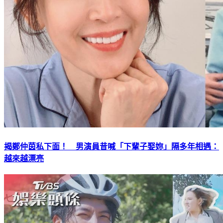
揭鄭仲茵私下面！ 男演員昔喊「下輩子娶妳」隔多年相遇：
越來越漂亮