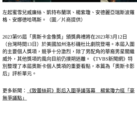
左起蜜雪兒威廉絲、凱特布蘭琪、楊紫瓊、安德麗亞瑞斯波羅
格、安娜德哈瑪斯。（圖／片商提供）
2023第95屆「奧斯卡金像獎」頒獎典禮將在2023年3月12日
（台灣時間13日）於美國加州洛杉磯杜比劇院登場。本屆入圍
的主要個人獎項，競爭十分激烈，除了男配角的華裔男星關繼
威外，其他獎項的風向目前仍撲朔迷離。《TVBS新聞網》特
別整理了本屆奧斯卡個人獎項的重要看點，本篇為「奧斯卡影
后」評析單元。
更多新聞：
《致蕾絲莉》影后入圍爭議落幕　楊紫瓊力挺「毫
無爭議點」