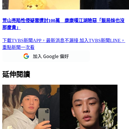
荒山亮陷性侵疑雲遭討100萬 康康嘆江湖險惡「飯局妹也沒
那麼貴」
下載TVBS新聞APP，最新消息不漏接
加入TVBS新聞LINE，
重點新聞一次看
延伸閱讀