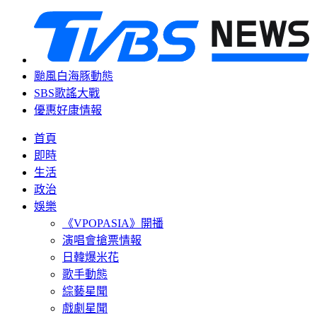
颱風白海豚動態
SBS歌謠大戰
優惠好康情報
首頁
即時
生活
政治
娛樂
《VPOPASIA》開播
演唱會搶票情報
日韓爆米花
歌手動態
綜藝星聞
戲劇星聞