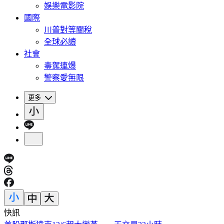
娛樂電影院
國際
川普對等關稅
全球必讀
社會
毒駕連爆
警察愛無限
更多
快訊