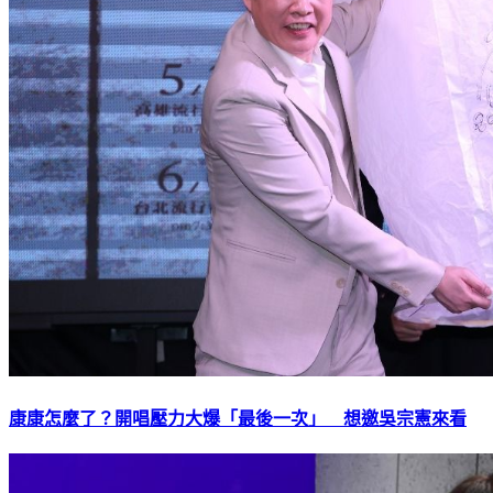
康康怎麼了？開唱壓力大爆「最後一次」 想邀吳宗憲來看