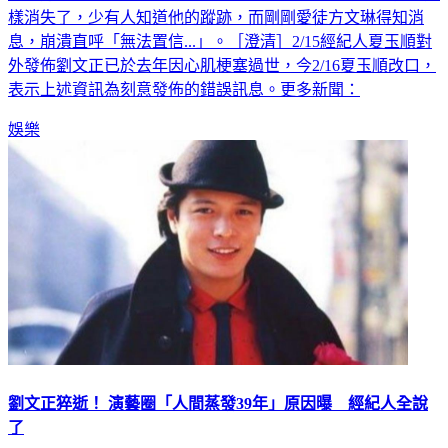
息，崩潰直呼「無法置信...」。［澄清］2/15經紀人夏玉順對
外發佈劉文正已於去年因心肌梗塞過世，今2/16夏玉順改口，
表示上述資訊為刻意發佈的錯誤訊息。更多新聞：
娛樂
劉文正猝逝！ 演藝圈「人間蒸發39年」原因曝 經紀人全說
了