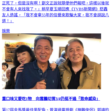
不會有人來找我了。」稍早夏玉順回應《TVBS新聞網》怒轟
友人造謠，「我不會拿55年的信譽來欺騙大家，我不會胡說八
道！」
娛樂
重口味又愛吃1物 向雲鵬切胃3/4仍挺不過「致命感染」
第17屆金馬獎最佳男配角、曾演過電視劇《神鵰俠侶》郭靖的
70年代性格小生向雲鵬，2/14驚傳已經病逝醫院，享壽72歲。