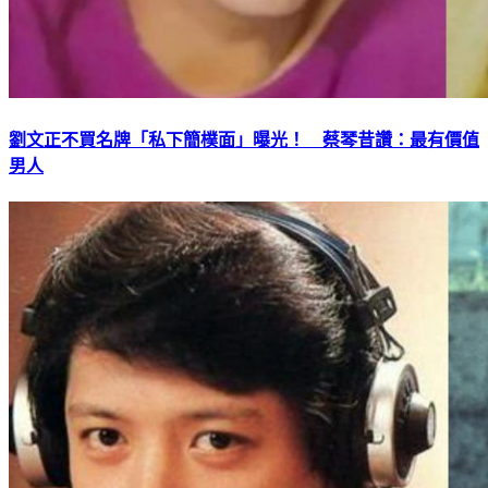
劉文正不買名牌「私下簡樸面」曝光！ 蔡琴昔讚：最有價值
男人