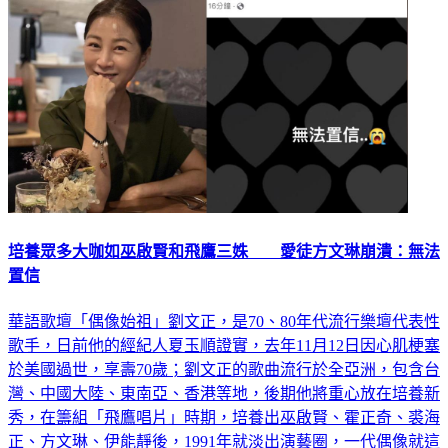
培養眾多大咖如巫啟賢和飛鷹三姝 愛徒方文琳崩潰：無法
置信
華語歌壇「偶像始祖」劉文正，是70、80年代流行樂壇代表性
歌手，日前他的經紀人夏玉順證實，去年11月12日因心肌梗塞
於美國過世，享壽70歲；劉文正的歌曲流行於全亞洲，包含台
灣、中國大陸、東南亞、香港等地，後期他將重心放在培養新
秀，在籌組「飛鷹唱片」時期，培養出巫啟賢、霍正奇、裘海
正、方文琳、伊能靜後，1991年就淡出演藝圈，一代偶像就這
樣消失了，少有人知道他的蹤跡，而剛剛愛徒方文琳得知消