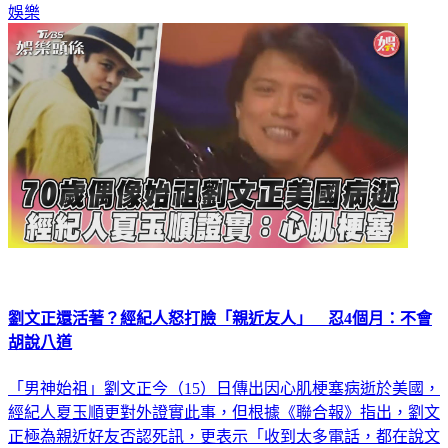
劉文正還活著？經紀人怒打臉「親近友人」 忍4個月：不會
胡說八道
「男神始祖」劉文正今（15）日傳出因心肌梗塞病逝於美國，
經紀人夏玉順更對外證實此事，但根據《聯合報》指出，劉文
正極為親近好友否認死訊，更表示「收到太多電話，都在說文
正死了，但是沒有啊！劉文正說就隨便他們報吧，這樣以後就