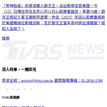
「男神始祖」的資深藝人劉文正，淡出歌壇定居美國，今
（15）日傳出早在去年11月12日心肌梗塞過世，享壽70歲。劉
文正經紀人夏玉順稍早證實，他去（2022）年因心肌梗塞病逝
於美國賭城拉斯維加斯；至於劉文正當年為何退出演藝圈？經
紀人全說了。
娛樂
深入時事，一觸即見
意見反映：service@tvbs.com.tw
觀眾服務專線：02-2656-1599
TVBS新聞網
關於我們
56新聞台節目表