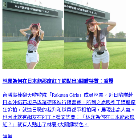
林襄為何在日本能那麼紅？網點出3關鍵特質：香爆
台灣職棒樂天啦啦隊「Rakuten Girls」成員林襄，近日隨隊赴
日本沖繩石垣島與羅德隊進行練習賽，所到之處吸引了媒體瘋
狂追拍，就連日職的裁判和球員都爭相拍照，展現出高人氣。
也因此就有網友在PTT上發文詢問：「林襄為何在日本能那麼
紅？」就有人點出了林襄3大關鍵特色。
娛樂