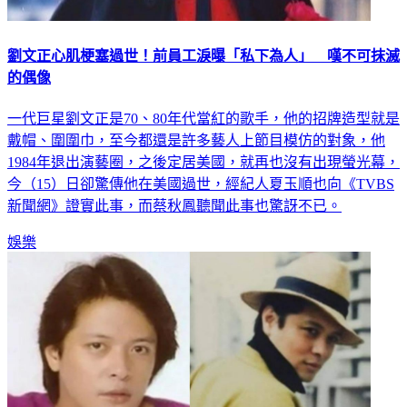
劉文正心肌梗塞過世！前員工淚曝「私下為人」 嘆不可抹滅
的偶像
一代巨星劉文正是70、80年代當紅的歌手，他的招牌造型就是
戴帽、圍圍巾，至今都還是許多藝人上節目模仿的對象，他
1984年退出演藝圈，之後定居美國，就再也沒有出現螢光幕，
今（15）日卻驚傳他在美國過世，經紀人夏玉順也向《TVBS
新聞網》證實此事，而蔡秋鳳聽聞此事也驚訝不已。
娛樂