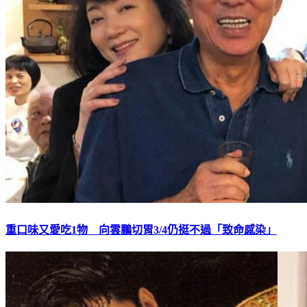
重口味又愛吃1物 向雲鵬切胃3/4仍挺不過「致命感染」