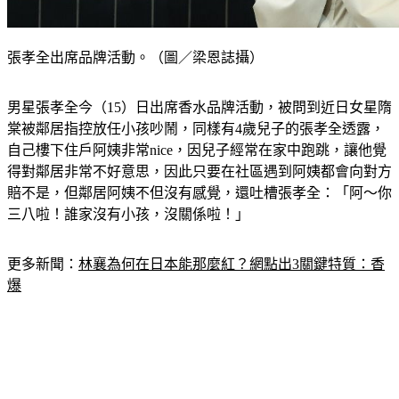
張孝全出席品牌活動。（圖／梁恩誌攝）
男星張孝全今（15）日出席香水品牌活動，被問到近日女星隋
棠被鄰居指控放任小孩吵鬧，同樣有4歲兒子的張孝全透露，
自己樓下住戶阿姨非常nice，因兒子經常在家中跑跳，讓他覺
得對鄰居非常不好意思，因此只要在社區遇到阿姨都會向對方
賠不是，但鄰居阿姨不但沒有感覺，還吐槽張孝全：「阿～你
三八啦！誰家沒有小孩，沒關係啦！」
更多新聞：
林襄為何在日本能那麼紅？網點出3關鍵特質：香
爆