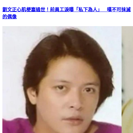
劉文正心肌梗塞過世！前員工淚曝「私下為人」 嘆不可抹滅
的偶像