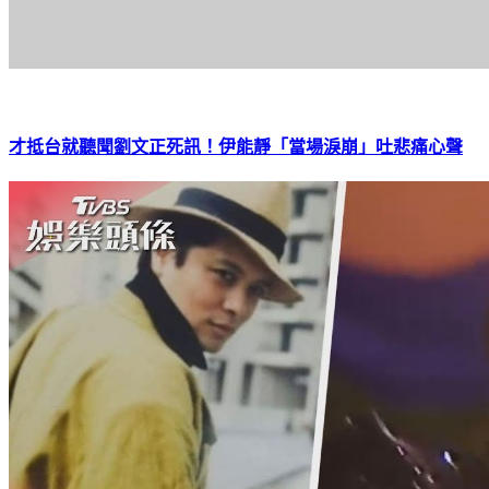
才抵台就聽聞劉文正死訊！伊能靜「當場淚崩」吐悲痛心聲