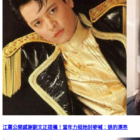
江蕙公開感謝劉文正提攜！當年力挺她封麥喊：退的漂亮