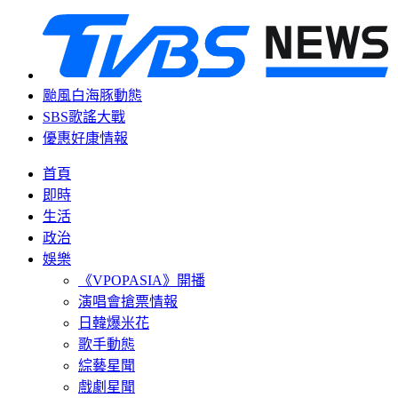
颱風白海豚動態
SBS歌謠大戰
優惠好康情報
首頁
即時
生活
政治
娛樂
《VPOPASIA》開播
演唱會搶票情報
日韓爆米花
歌手動態
綜藝星聞
戲劇星聞