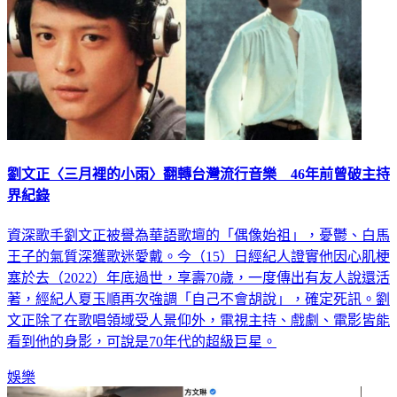
劉文正〈三月裡的小雨〉翻轉台灣流行音樂 46年前曾破主持
界紀錄
資深歌手劉文正被譽為華語歌壇的「偶像始祖」，憂鬱、白馬
王子的氣質深獲歌迷愛戴。今（15）日經紀人證實他因心肌梗
塞於去（2022）年底過世，享壽70歲，一度傳出有友人說還活
著，經紀人夏玉順再次強調「自己不會胡說」，確定死訊。劉
文正除了在歌唱領域受人景仰外，電視主持、戲劇、電影皆能
看到他的身影，可說是70年代的超級巨星。
娛樂