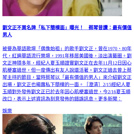
劉文正不買名牌「私下簡樸面」曝光！ 蔡琴昔讚：最有價值
男人
被譽為華語歌壇「偶像始祖」的歌手劉文正，曾在1970、80年
代，紅遍華語流行樂壇，1991年移居美國後，淡出演藝圈。劉
文正神隱多年，經紀人夏玉順證實劉文正在去年11月12日因心
肌梗塞過世，但一度傳出有友人說還活著。劉文正過去曾上蔡
琴主持的節目，當時蔡琴以「最有價值的男人」來介紹劉文正
出場，劉文正也揭露私下簡樸的一面。［澄清］2/15經紀人夏
玉順對外發佈劉文正已於去年因心肌梗塞過世，今2/16夏玉順
改口，表示上述資訊為刻意發佈的錯誤訊息。更多新聞：
娛樂