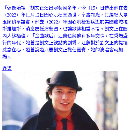
「偶像始祖」劉文正淡出演藝圈多年，今（15）日傳出他在去
（2022）年11月12日因心肌梗塞過世，享壽70歲，其經紀人夏
玉順稍早證實，他去（2022）年因心肌梗塞病逝於美國賭城拉
斯維加斯，消息震撼演藝圈，也讓歌迷相當不捨。劉文正在圈
內人緣極佳，「金曲歌后」江蕙也與他有多年交情，在秀場盛
行的年代，她曾是劉文正欽點的副秀，江蕙對於劉文正的提攜
感念在心，還曾說過只要劉文正擔任嘉賓，她的演唱會就加
場。
娛樂