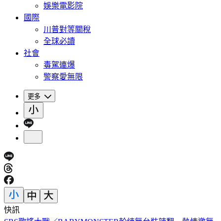
娛樂電影院
國際
川普對等關稅
全球必讀
社會
毒駕連爆
警察愛無限
更多
快訊