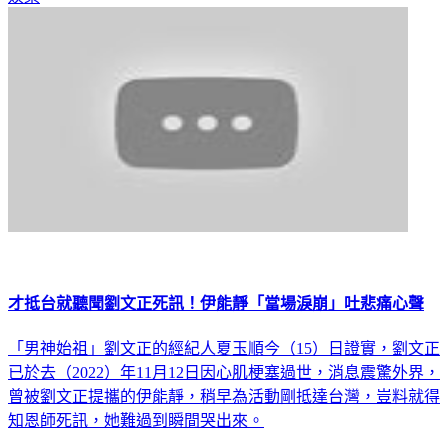
才抵台就聽聞劉文正死訊！伊能靜「當場淚崩」吐悲痛心聲
「男神始祖」劉文正的經紀人夏玉順今（15）日證實，劉文正
已於去（2022）年11月12日因心肌梗塞過世，消息震驚外界，
曾被劉文正提攜的伊能靜，稍早為活動剛抵達台灣，豈料就得
知恩師死訊，她難過到瞬間哭出來。
娛樂