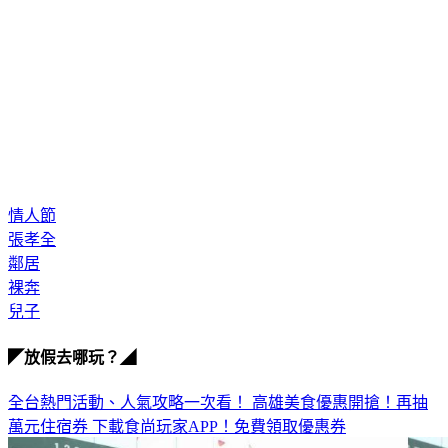
情人節
張孝全
鄰居
裸奔
兒子
◤放假去哪玩？◢
全台熱門活動、人氣攻略一次看！
高雄美食優惠開搶！再抽
萬元住宿券
下載食尚玩家APP！免費領取優惠券