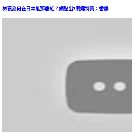
林襄為何在日本能那麼紅？網點出3關鍵特質：香爆