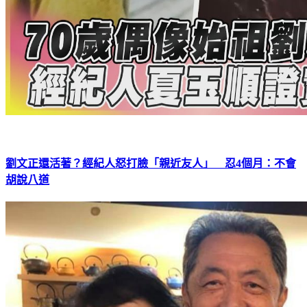
劉文正還活著？經紀人怒打臉「親近友人」 忍4個月：不會
胡說八道