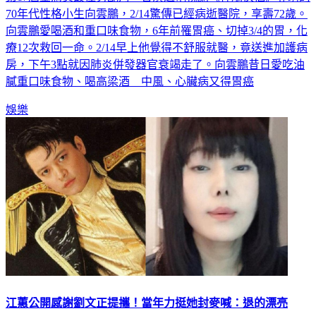
向雲鵬愛喝酒和重口味食物，6年前罹胃癌、切掉3/4的胃，化
療12次救回一命。2/14早上他覺得不舒服就醫，竟送進加護病
房，下午3點就因肺炎併發器官衰竭走了。向雲鵬昔日愛吃油
膩重口味食物、喝高梁酒 中風、心臟病又得胃癌
娛樂
江蕙公開感謝劉文正提攜！當年力挺她封麥喊：退的漂亮