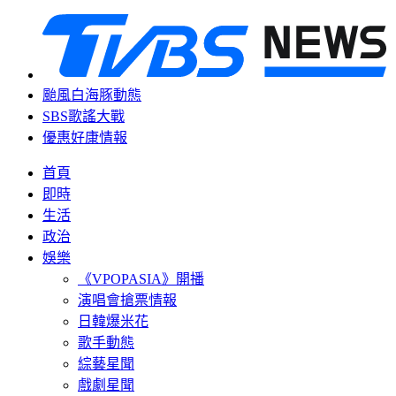
颱風白海豚動態
SBS歌謠大戰
優惠好康情報
首頁
即時
生活
政治
娛樂
《VPOPASIA》開播
演唱會搶票情報
日韓爆米花
歌手動態
綜藝星聞
戲劇星聞