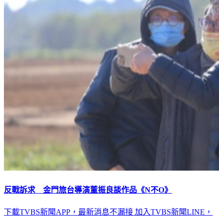
反戰訴求 金門旅台導演董振良談作品《N不O》
下載TVBS新聞APP，最新消息不漏接
加入TVBS新聞LINE，