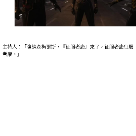
主持人：「強納森梅爾斯，『征服者康』來了，征服者康征服
者康。」