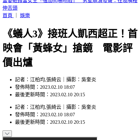
快訊／永和豆漿「豆哥」林炳生病逝！享壽70歲 集團悲痛證
實
首頁
｜
娛樂
《蟻人3》接班人凱西超正！首
映會「黃蜂女」搶鏡 電影評
價出爐
記者：江柏均,張綺云｜攝影：吳奎炎
發佈時間：2023.02.10 18:07
最後更新時間：2023.02.10 20:15
記者
：
江柏均,張綺云
｜
攝影
：
吳奎炎
發佈時間：
2023.02.10 18:07
最後更新時間：
2023.02.10 20:15