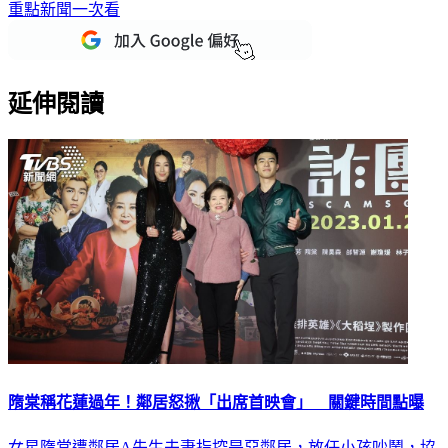
重點新聞一次看
延伸閱讀
隋棠稱花蓮過年！鄰居怒揪「出席首映會」 關鍵時間點曝
女星隋棠遭鄰居A先生夫妻指控是惡鄰居，放任小孩吵鬧，協