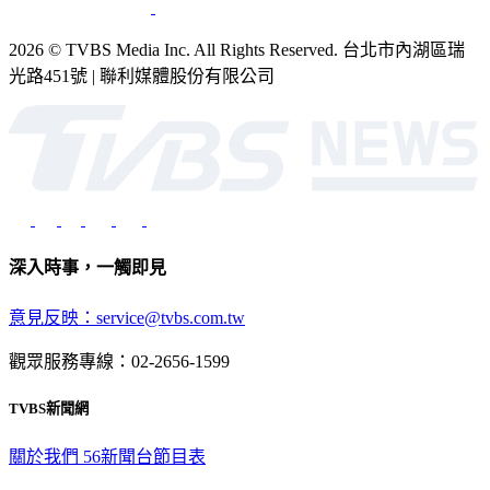
2026 © TVBS Media Inc. All Rights Reserved. 台北市內湖區瑞
光路451號 | 聯利媒體股份有限公司
深入時事，一觸即見
意見反映：service@tvbs.com.tw
觀眾服務專線：02-2656-1599
TVBS新聞網
關於我們
56新聞台節目表