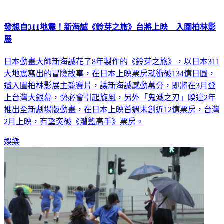
發想自311地震！新海誠《鈴芽之旅》台將上映 入圍柏林影
展
日本動畫大師新海誠花了8年製作的《鈴芽之旅》，以日本311
大地震寫出的冒險故事，在日本上映票房就衝破134億日圓，
還入圍柏林影展主競賽片，讓新海誠感動萬分，即將在3月登
上台灣大銀幕，勢必會引起旋風，另外「鬼滅之刃」睽違2年
推出全新劇場版動畫，在日本上映首週末創近12億票房，台灣
2月上映，有望突破《灌籃高手》票房。
娛樂