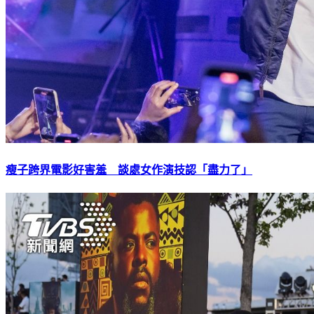
瘦子跨界電影好害羞 談處女作演技認「盡力了」