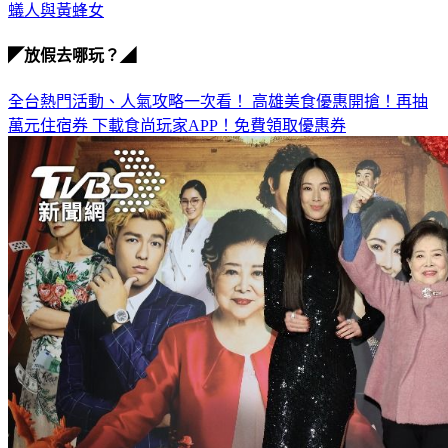
蟻人與黃蜂女
◤放假去哪玩？◢
全台熱門活動、人氣攻略一次看！
高雄美食優惠開搶！再抽
萬元住宿券
下載食尚玩家APP！免費領取優惠券