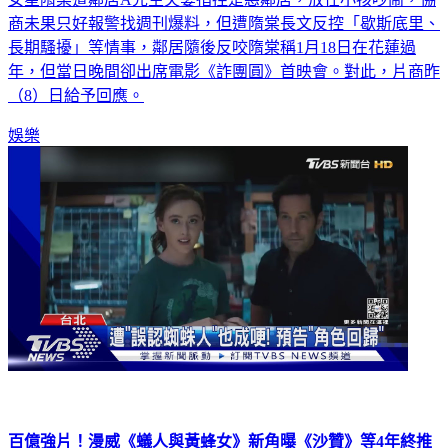
商未果只好報警找週刊爆料，但遭隋棠長文反控「歇斯底里、
長期騷擾」等情事，鄰居隨後反咬隋棠稱1月18日在花蓮過
年，但當日晚間卻出席電影《詐團圓》首映會。對此，片商昨
（8）日給予回應。
娛樂
百億強片！漫威《蟻人與黃蜂女》新角曝《沙贊》等4年終推