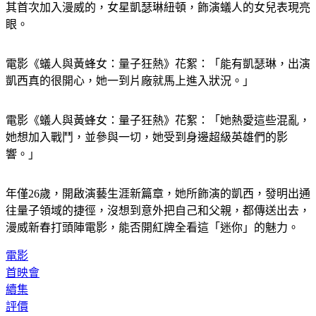
其首次加入漫威的，女星凱瑟琳紐頓，飾演蟻人的女兒表現亮
眼。
電影《蟻人與黃蜂女：量子狂熱》花絮：「能有凱瑟琳，出演
凱西真的很開心，她一到片廠就馬上進入狀況。」
電影《蟻人與黃蜂女：量子狂熱》花絮：「她熱愛這些混亂，
她想加入戰鬥，並參與一切，她受到身邊超級英雄們的影
響。」
年僅26歲，開啟演藝生涯新篇章，她所飾演的凱西，發明出通
往量子領域的捷徑，沒想到意外把自己和父親，都傳送出去，
漫威新春打頭陣電影，能否開紅牌全看這「迷你」的魅力。
電影
首映會
續集
評價