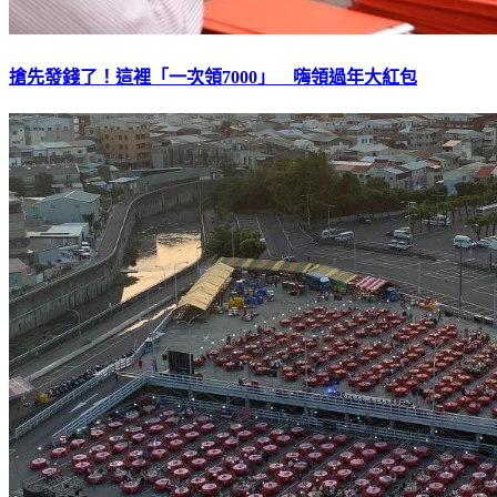
搶先發錢了！這裡「一次領7000」 嗨領過年大紅包