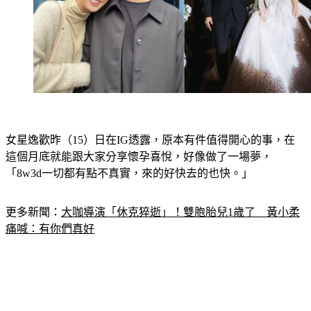
女星逸歡昨（15）日在IG透露，原本有件值得開心的事，在
這個月底就能跟大家分享懷孕喜悅，好像做了一場夢，
「8w3d一切都有點不真實，來的好快去的也快。」
更多新聞：
大咖導演「休克猝逝」！雙胞胎兒1歲了　黃小柔
痛喊：有你們真好