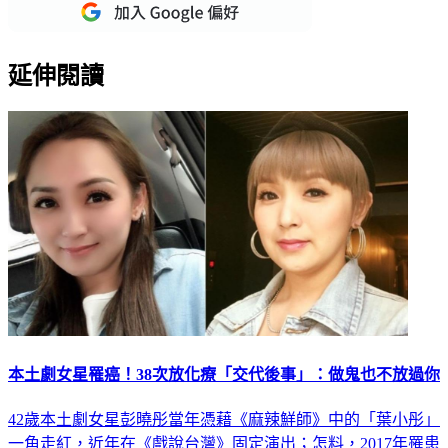
重點新聞一次看
延伸閱讀
本土劇女星罹癌！38次放化療「交代後事」：做鬼也不放過你
42歲本土劇女星彭曉彤當年憑藉《麻辣鮮師》中的「葉小彤」