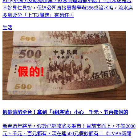
2023年一開始就爆出流水席之亂，自稱「輔大陳若儀」的女子
Kelly不屑男友結婚辦桌，厭惡到連婚都不結了。流水席是否
不好見仁見智，但這公司直接豪撒舉辦356桌流水席，流水席
多到要分「上下2層樓」有夠狂。
生活
假鈔淪陷全台！拿到「4組序號」小心 千元、五百都假的
新春過年將至，假鈔已經攻陷多縣市！目前市面上，不論2000