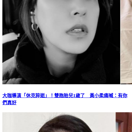
大咖導演「休克猝逝」！雙胞胎兒1歲了 黃小柔痛喊：有你
們真好