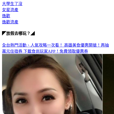
流產
大學生了沒
女星流產
逸歡
逸歡流產
◤放假去哪玩？◢
全台熱門活動、人氣攻略一次看！
高雄美食優惠開搶！再抽
萬元住宿券
下載食尚玩家APP！免費領取優惠券