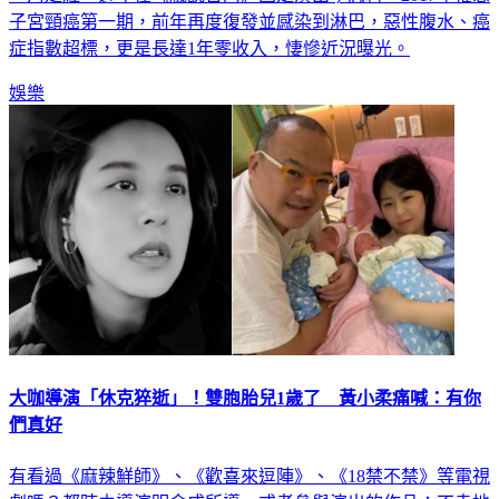
一角走紅，近年在《戲說台灣》固定演出；怎料，2017年罹患
子宮頸癌第一期，前年再度復發並感染到淋巴，惡性腹水、癌
症指數超標，更是長達1年零收入，悽慘近況曝光。
娛樂
大咖導演「休克猝逝」！雙胞胎兒1歲了 黃小柔痛喊：有你
們真好