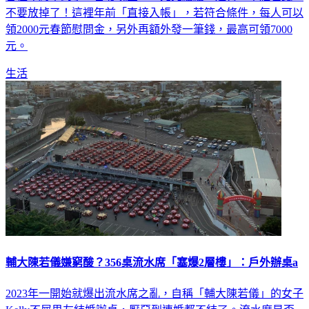
各位年終拿到了？普發現金6000元先緩緩，還有一筆紅包錢，
不要放掉了！這裡年前「直接入帳」，若符合條件，每人可以
領2000元春節慰問金，另外再額外發一筆錢，最高可領7000
元。
生活
輔大陳若儀嫌窮酸？356桌流水席「塞爆2層樓」：戶外辦桌a