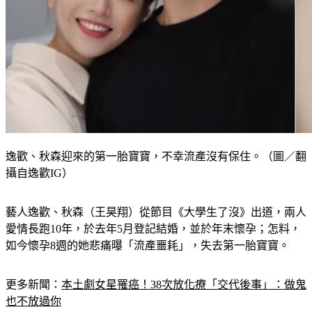
逸歡、秋森迎來的第一胎寶寶，不幸流產沒有保住。（圖／翻
攝自逸歡IG）
藝人逸歡、秋森（王昊翔）從節目《大學生了沒》出道，兩人
愛情長跑10年，於去年5月登記結婚，並於年末懷孕；怎料，
如今懷孕8週的她悲痛曝「流產噩耗」，失去第一胎寶寶。
更多新聞：
本土劇女星罹癌！38次放化療「交代後事」：做鬼