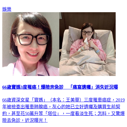
兄弟！
娛樂
66歲寶媽3度罹癌！爆險奔急診 「痛寫遺囑」消失近況曝
66歲資深女星「寶媽」（本名：王美華）三度罹患癌症，2019
年被檢查出罹患肺腺癌，灰心的她已立好遺囑及購買生前契
約，甚至花50萬升等「塔位」，一度看淡生死；怎料，又驚爆