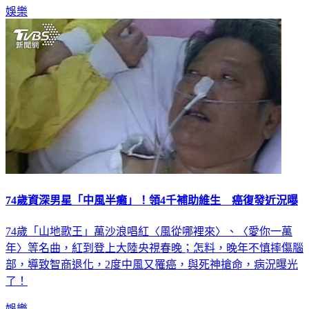
險去急診，近況曝光！
娛樂
74歲資深男星「中風半癱」！領4千補助維生 癌復發近況曝
74歲「山地歌王」萬沙浪唱紅〈風從哪裡來〉、〈愛你一萬
年〉等名曲，紅到登上大陸央視春晚；怎料，晚年不慎摔傷腦
部，導致智商退化，2度中風又罹癌，與死神搶命，病況曝光
了！