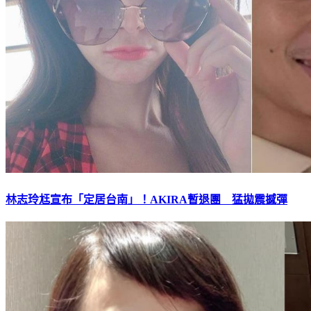
林志玲尪宣布「定居台南」！AKIRA暫退團 猛拋震撼彈