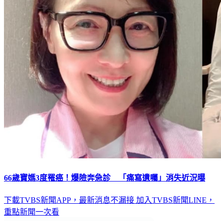
66歲寶媽3度罹癌！爆險奔急診 「痛寫遺囑」消失近況曝
下載TVBS新聞APP，最新消息不漏接
加入TVBS新聞LINE，