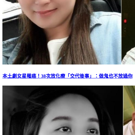
本土劇女星罹癌！38次放化療「交代後事」：做鬼也不放過你