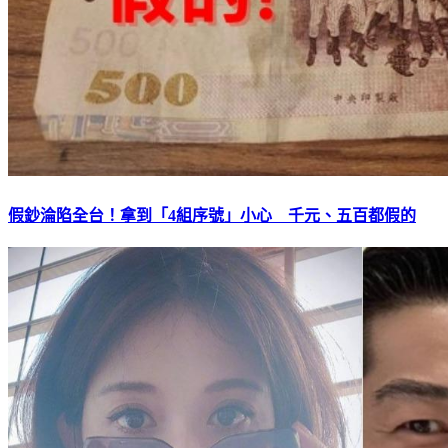
假鈔淪陷全台！拿到「4組序號」小心 千元、五百都假的