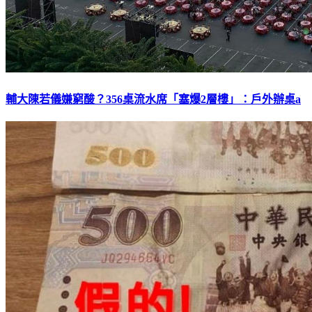
輔大陳若儀嫌窮酸？356桌流水席「塞爆2層樓」：戶外辦桌a