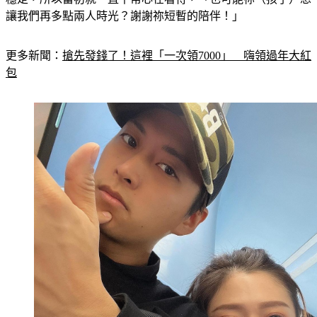
穩定，所以當初就一直平常心在看待，「也可能祢（孩子）想
讓我們再多點兩人時光？謝謝祢短暫的陪伴！」
更多新聞：
搶先發錢了！這裡「一次領7000」　嗨領過年大紅
包