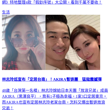
元、千元、百元都有，現在連500元假鈔都有！《TVBS新聞
網》特地整理4款「假鈔序號」大公開，看到千萬不要收！
生活
林志玲尪宣布「定居台南」！AKIRA暫退團 猛拋震撼彈
48歲「台灣第一名模」林志玲嫁給日本天團「放浪兄弟」成員
AKIRA（黑澤良平），育有1子極為幸福，1家3口定居東京。
而AKIRA也宣布定居林志玲老家台南，怎料又爆出暫退放浪