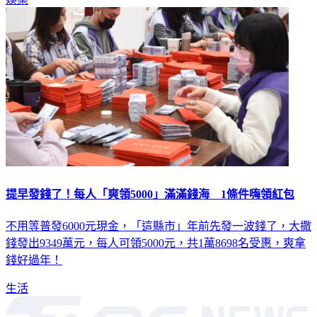
娛樂
提早發錢了！每人「爽領5000」滿滿錢海 1條件嗨領紅包
不用等普發6000元現金，「這縣市」年前先發一波錢了，大撒
錢發出9349萬元，每人可領5000元，共1萬8698名受惠，爽拿
錢好過年！
生活