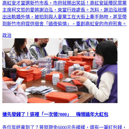
高虹安才當選新竹市長，市府就鬧出笑話！高虹安延攬民眾黨
主席柯文哲的愛將謝泊泓，來當行政處長。怎料，謝泊泓就爆
出出軌婚外情，被拍到與人妻黨工在大街上牽手熱吻，甚至帶
到新竹市府提供宿舍「過夜偷情」，重創高虹安的市府形象。
政治
搶先發錢了！這裡「一次領7000」 嗨領過年大紅包