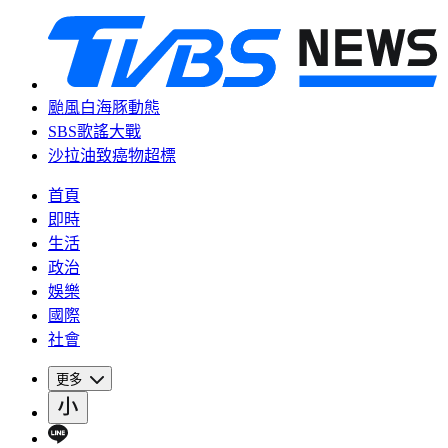
颱風白海豚動態
SBS歌謠大戰
沙拉油致癌物超標
首頁
即時
生活
政治
娛樂
國際
社會
更多