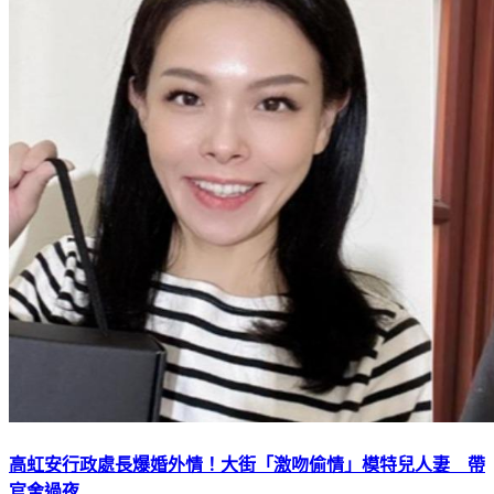
高虹安行政處長爆婚外情！大街「激吻偷情」模特兒人妻 帶