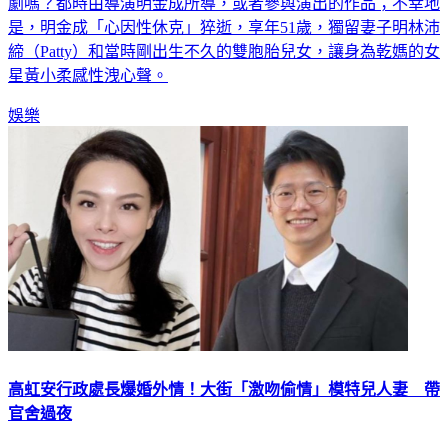
有看過《麻辣鮮師》、《歡喜來逗陣》、《18禁不禁》等電視
劇嗎？都時由導演明金成所導，或者參與演出的作品；不幸地
是，明金成「心因性休克」猝逝，享年51歲，獨留妻子明林沛
締（Patty）和當時剛出生不久的雙胞胎兒女，讓身為乾媽的女
星黃小柔感性洩心聲。
娛樂
高虹安行政處長爆婚外情！大街「激吻偷情」模特兒人妻 帶
官舍過夜