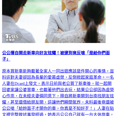
公公擅自開走新車向好友炫耀！被逮到竟反嗆「是給你們面
子」
原本買新車能夠載著全家人一同出遊應該是件開心的事情，豈
料這對夫妻卻因為長輩的愛慕虛榮，反倒掀起家庭革命。一名
人妻在Dcard上發文，表示日前與老公買了新車後，就一起開
回婆家讓公婆賞車，也載著他們出去玩，結果公公卻因為虛榮
心作祟，在未經夫妻倆同意下，擅自將新車開到台南找朋友炫
耀，甚至還借給朋友開，這讓他們瞬間氣炸，未料最後竟還被
公公嗆「給妳面子才開你的車，你真是不知好歹！」人妻在貼
文裡完整敘述事發經過，她表示公公自己就有一台大休旅車，