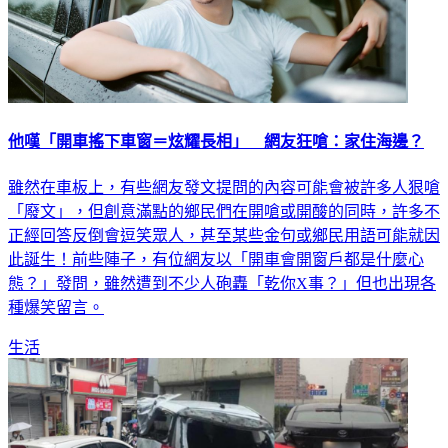
他嘆「開車搖下車窗＝炫耀長相」 網友狂嗆：家住海邊？
雖然在車板上，有些網友發文提問的內容可能會被許多人狠嗆
「廢文」，但創意滿點的鄉民們在開嗆或開酸的同時，許多不
正經回答反倒會逗笑眾人，甚至某些金句或鄉民用語可能就因
此誕生！前些陣子，有位網友以「開車會開窗戶都是什麼心
態？」發問，雖然遭到不少人砲轟「乾你X事？」但也出現各
種爆笑留言。
生活