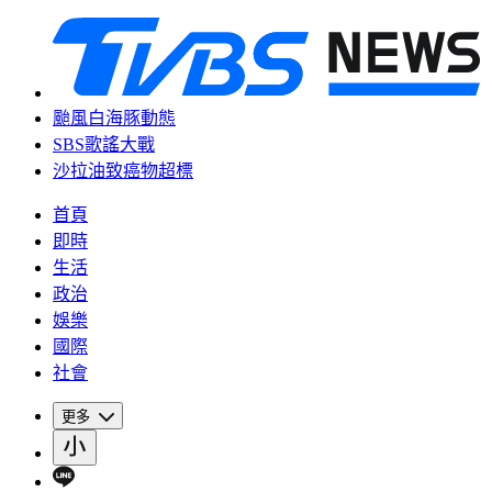
颱風白海豚動態
SBS歌謠大戰
沙拉油致癌物超標
首頁
即時
生活
政治
娛樂
國際
社會
更多