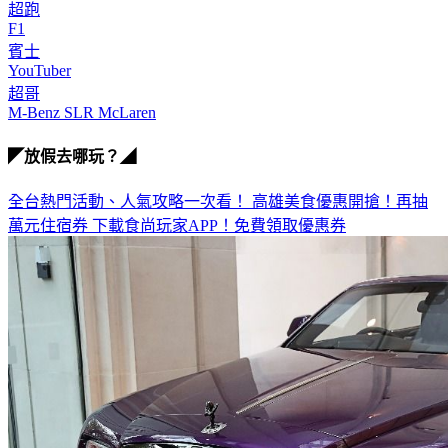
超跑
F1
賓士
YouTuber
超哥
M-Benz SLR McLaren
◤放假去哪玩？◢
全台熱門活動、人氣攻略一次看！
高雄美食優惠開搶！再抽
萬元住宿券
下載食尚玩家APP！免費領取優惠券