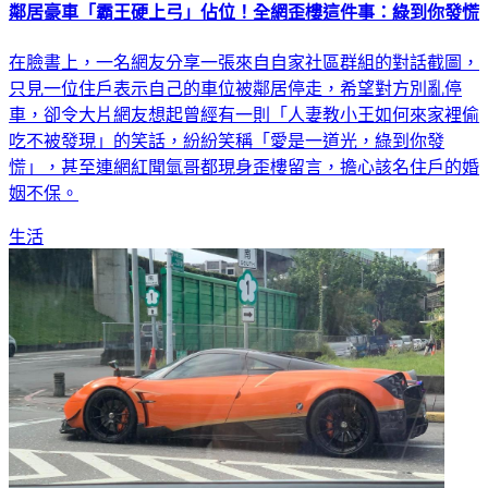
鄰居豪車「霸王硬上弓」佔位！全網歪樓這件事：綠到你發慌
在臉書上，一名網友分享一張來自自家社區群組的對話截圖，
只見一位住戶表示自己的車位被鄰居停走，希望對方別亂停
車，卻令大片網友想起曾經有一則「人妻教小王如何來家裡偷
吃不被發現」的笑話，紛紛笑稱「愛是一道光，綠到你發
慌」，甚至連網紅聞氫哥都現身歪樓留言，擔心該名住戶的婚
姻不保。
生活