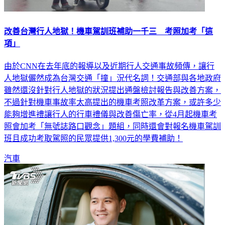
改善台灣行人地獄！機車駕訓班補助一千三 考照加考「這
項」
由於CNN在去年底的報導以及近期行人交通事故頻傳，讓行
人地獄儼然成為台灣交通「撞」況代名詞！交通部與各地政府
雖然還沒針對行人地獄的狀況提出通盤檢討報告與改善方案，
不過針對機車事故率太高提出的機車考照改革方案，或許多少
能夠增進禮讓行人的行車禮儀與改善傷亡率，從4月起機車考
照會加考「無號誌路口觀念」題組，同時還會對報名機車駕訓
班且成功考取駕照的民眾提供1,300元的學費補助！
汽車