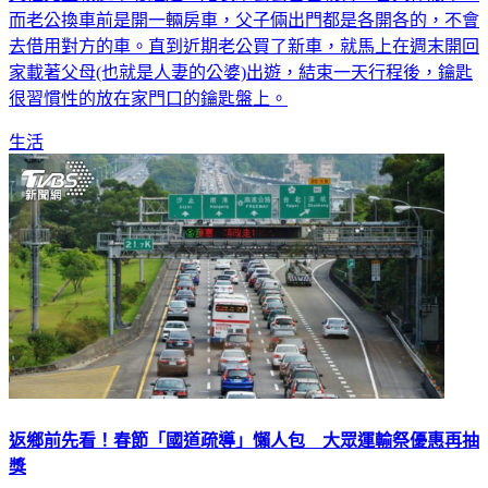
而老公換車前是開一輛房車，父子倆出門都是各開各的，不會
去借用對方的車。直到近期老公買了新車，就馬上在週末開回
家載著父母(也就是人妻的公婆)出遊，結束一天行程後，鑰匙
很習慣性的放在家門口的鑰匙盤上。
生活
返鄉前先看！春節「國道疏導」懶人包 大眾運輸祭優惠再抽
獎