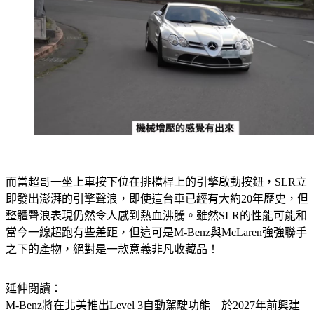
而當超哥一坐上車按下位在排檔桿上的引擎啟動按鈕，SLR立
即發出澎湃的引擎聲浪，即使這台車已經有大約20年歷史，但
整體聲浪表現仍然令人感到熱血沸騰。雖然SLR的性能可能和
當今一線超跑有些差距，但這可是M-Benz與McLaren強強聯手
之下的產物，絕對是一款意義非凡收藏品！
延伸閱讀：
M-Benz將在北美推出Level 3自動駕駛功能　於2027年前興建