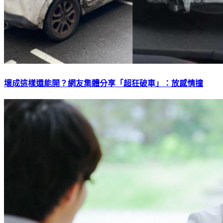
壞成這樣還能開？網友集體分享「超狂破車」：放感情撞