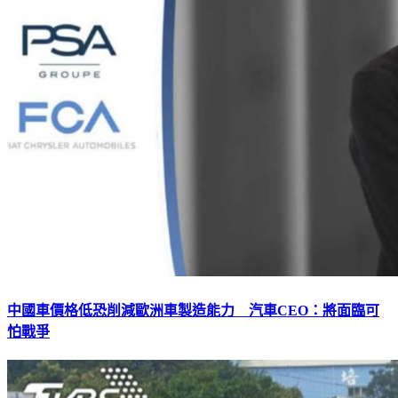
中國車價格低恐削減歐洲車製造能力 汽車CEO：將面臨可
怕戰爭