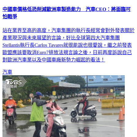
中國車價格低恐削減歐洲車製造能力 汽車CEO：將面臨可
怕戰爭
站在業界至高的高度，汽車集團的執行長經常會對外發表關於
產業現況與未來展望的言論，好比全球第四大汽車集團
Stellantis執行長Carlos Tavares就很能說也很愛說，繼之前發表
歐盟應該要取消Euro7排放法規言論之後，日前再度訴說自己
對歐洲汽車業以及中國車廠新勢力崛起的看法！
汽車