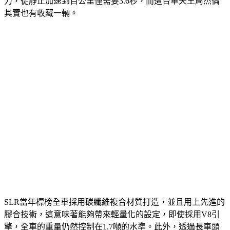
力，從靜止加速到百公里僅需要3.6秒，而這台車天王周杰倫
其實也有收藏一輛。
SLR當年標榜全車採用碳纖維複合材質打造，並且用上先進的
膠合技術，這意味著能夠帶來輕量化的設定，即使採用V8引
擎，全車的重量仍然控制在1.7噸的水準。此外，透過長車頭