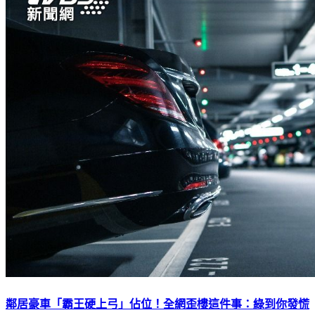
鄰居豪車「霸王硬上弓」佔位！全網歪樓這件事：綠到你發慌