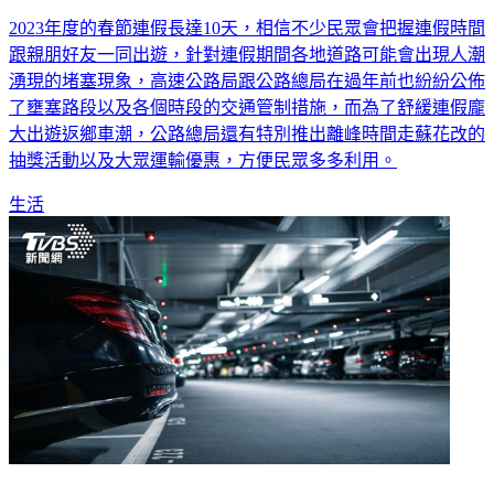
2023年度的春節連假長達10天，相信不少民眾會把握連假時間
跟親朋好友一同出遊，針對連假期間各地道路可能會出現人潮
湧現的堵塞現象，高速公路局跟公路總局在過年前也紛紛公佈
了壅塞路段以及各個時段的交通管制措施，而為了舒緩連假龐
大出遊返鄉車潮，公路總局還有特別推出離峰時間走蘇花改的
抽獎活動以及大眾運輸優惠，方便民眾多多利用。
生活