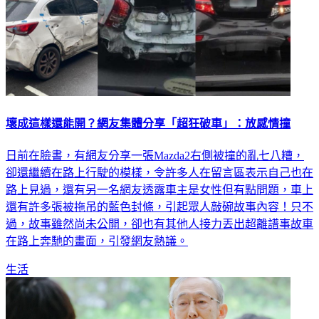
壞成這樣還能開？網友集體分享「超狂破車」：放感情撞
日前在臉書，有網友分享一張Mazda2右側被撞的亂七八糟，
卻還繼續在路上行駛的模樣，令許多人在留言區表示自己也在
路上見過，還有另一名網友透露車主是女性但有點問題，車上
還有許多張被拖吊的藍色封條，引起眾人敲碗故事內容！只不
過，故事雖然尚未公開，卻也有其他人接力丟出超離譜事故車
在路上奔馳的畫面，引發網友熱議。
生活