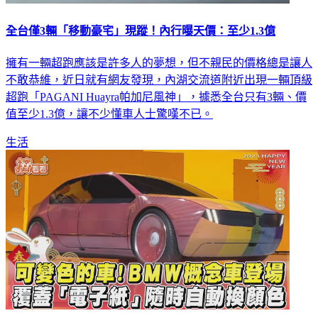
全台僅3輛「移動豪宅」現蹤！內行曝天價：至少1.3億
擁有一輛超跑應該是許多人的夢想，但不親民的價格總是讓人
不敢恭維，近日就有網友發現，內湖交流道附近出現一輛頂級
超跑「PAGANI Huayra帕加尼風神」，據悉全台只有3輛、價
值至少1.3億，讓不少懂車人士驚嘆不已。
生活