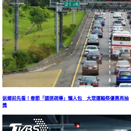
返鄉前先看！春節「國道疏導」懶人包 大眾運輸祭優惠再抽
獎