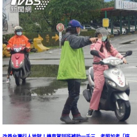
改善台灣行人地獄！機車駕訓班補助一千三 考照加考「這