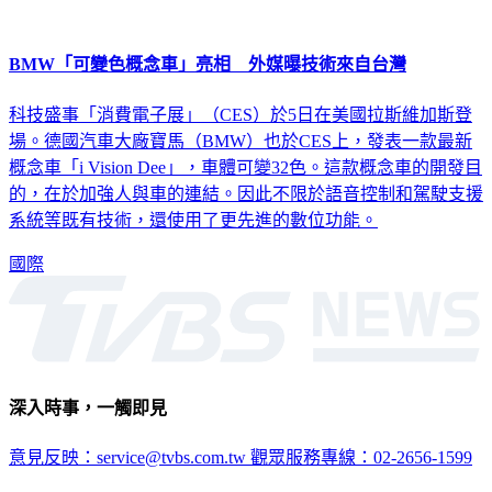
BMW「可變色概念車」亮相 外媒曝技術來自台灣
科技盛事「消費電子展」（CES）於5日在美國拉斯維加斯登
場。德國汽車大廠寶馬（BMW）也於CES上，發表一款最新
概念車「i Vision Dee」，車體可變32色。這款概念車的開發目
的，在於加強人與車的連結。因此不限於語音控制和駕駛支援
系統等既有技術，還使用了更先進的數位功能。
國際
深入時事，一觸即見
意見反映：service@tvbs.com.tw
觀眾服務專線：02-2656-1599