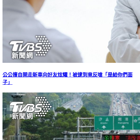
公公擅自開走新車向好友炫耀！被逮到竟反嗆「是給你們面
子」