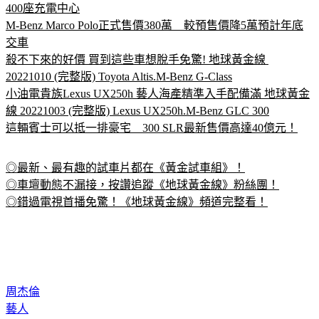
400座充電中心
M-Benz Marco Polo正式售價380萬　較預售價降5萬預計年底
交車
殺不下來的好價 買到這些車想脫手免驚! 地球黃金線 
20221010 (完整版) Toyota Altis.M-Benz G-Class
小油電貴族Lexus UX250h 藝人海產精準入手配備滿 地球黃金
線 20221003 (完整版) Lexus UX250h.M-Benz GLC 300
這輛賓士可以抵一排豪宅　300 SLR最新售價高達40億元！
◎最新、最有趣的試車片都在《黃金試車組》！
◎車壇動態不漏接，按讚追蹤《地球黃金線》粉絲團！
◎錯過電視首播免驚！《地球黃金線》頻道完整看！
周杰倫
藝人