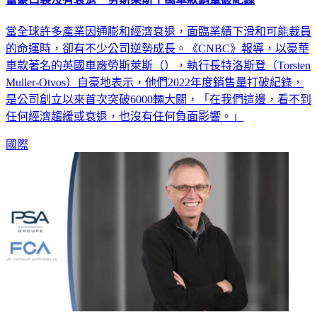
當全球許多產業因通膨和經濟衰退，面臨業績下滑和可能裁員
的命運時，卻有不少公司逆勢成長。《CNBC》報導，以豪華
車款著名的英國車廠勞斯萊斯（），執行長特洛斯登（Torsten
Muller-Otvos）自豪地表示，他們2022年度銷售量打破紀錄，
是公司創立以來首次突破6000輛大關，「在我們這邊，看不到
任何經濟趨緩或衰退，也沒有任何負面影響。」
國際