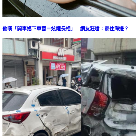
他嘆「開車搖下車窗＝炫耀長相」 網友狂嗆：家住海邊？