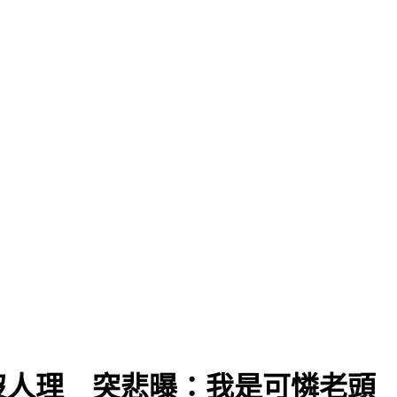
沒人理 突悲曝：我是可憐老頭