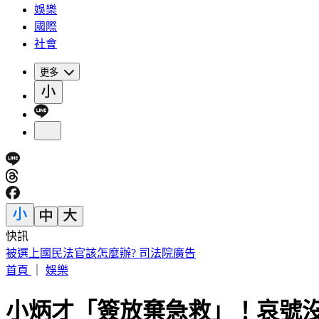
娛樂
國際
社會
更多
快訊
IU無預警召喚前男友 韓網替「她」心疼：很不舒服
首頁
｜
娛樂
小炳才「簽放棄急救」！哀號