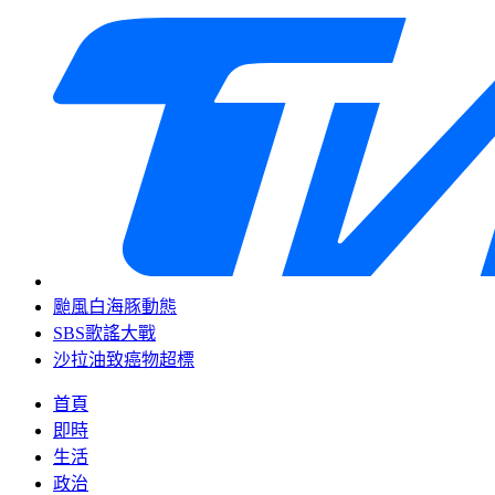
颱風白海豚動態
SBS歌謠大戰
沙拉油致癌物超標
首頁
即時
生活
政治