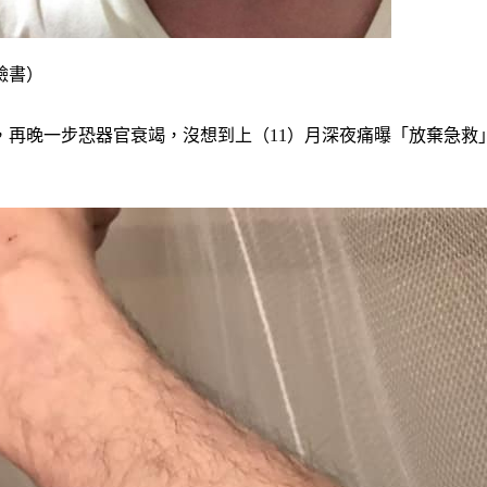
臉書）
症」，再晚一步恐器官衰竭，沒想到上（11）月深夜痛曝「放棄急