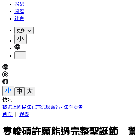
娛樂
國際
社會
更多
快訊
被選上國民法官該怎麼辦? 司法院廣告
首頁
｜
娛樂
婁峻碩許願能過完整聖誕節 