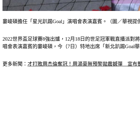
婁峻碩擔任「星光趴踢Goal」演唱會表演嘉賓。（圖／華視提
2022世界盃足球賽8強出爐，12月18日的世足冠軍戰直播
唱會表演嘉賓的婁峻碩，今（7日）特地出席「新北趴踢Goa
更多新聞：
才打敗周杰倫奪冠！周湯豪無預警拋震撼彈　宣布