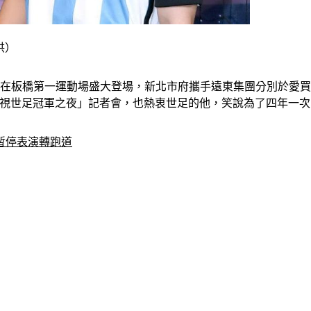
供）
派對將在板橋第一運動場盛大登場，新北市府攜手遠東集團分別於愛買
l華視世足冠軍之夜」記者會，也熱衷世足的他，笑說為了四年一
暫停表演轉跑道