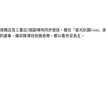
南雅店及三重店2個副場地同步放送。擔任「星光趴踢Goal」演
次的盛事，連邱鋒澤找他做音樂，都以看世足為主。