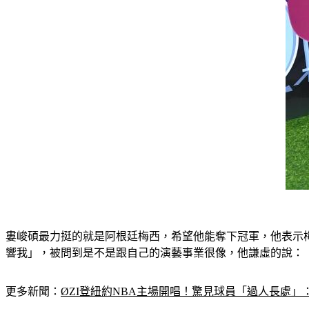
婁峻碩最力挺的就是阿根廷梅西，希望他能奪下冠軍，他表示
響我」，被問到是不是跟自己的演藝事業很像，他謙虛的說：
更多新聞：
ØZI登紐約NBA主場開唱！驚見球員「過人長處」