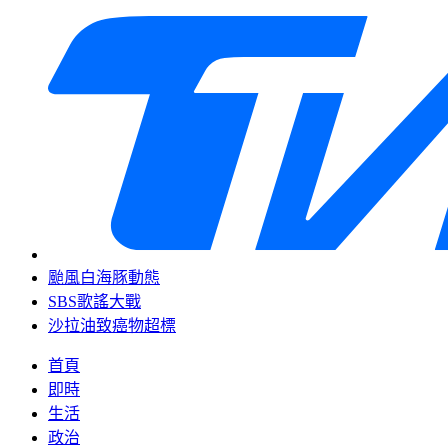
颱風白海豚動態
SBS歌謠大戰
沙拉油致癌物超標
首頁
即時
生活
政治