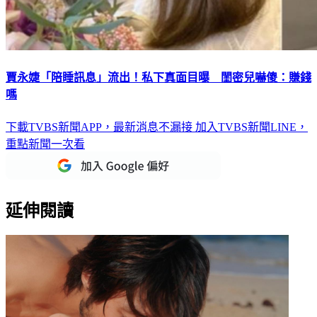
賈永婕「陪睡訊息」流出！私下真面目曝 閨密兒嚇傻：賺錢
嗎
下載TVBS新聞APP，最新消息不漏接
加入TVBS新聞LINE，
重點新聞一次看
延伸閱讀