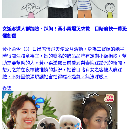
女遊客遭人群踹臉、踩胸！黃小柔爆哭求救 目睹癱軟一幕恐
懼創傷
黃小柔今（3）日出席慢飛天使公益活動，身為三寶媽的她平
時很關注孩童事宜，她的聯名的飾品品牌有定期小額捐款，幫
助需要幫助的人。黃小柔透露日前看到梨泰院踩踏案的新聞，
想到之前在夜市被推擠的狀況，她曾目睹有女遊客被人群踩
臉，不好回憶湧現讓她害怕得喘不過氣，無法呼吸。
娛樂