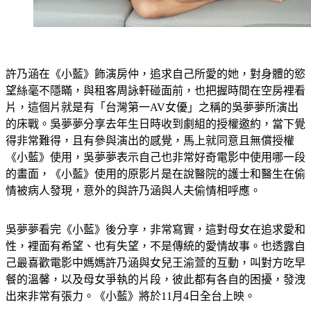
許乃涵在《小藍》飾演房仲，追求自己所愛的她，對身體的慾
望絲毫不隱瞞，與租客周詠軒碰面前，也把握時間在空房裡看
片，這個片就是有「台灣第一AV女優」之稱的吳夢夢所演出
的床戰。吳夢夢分享去年生日時收到劇組的授權邀約，當下覺
得非常難得，且有參與演出的感覺，馬上就同意且無償授權
《小藍》使用，吳夢夢表示自己也非常好奇電影中使用哪一段
的畫面，《小藍》使用的原影片是在說醫院的護士和醫生在偷
情被病人發現，意外的與許乃涵與人夫偷情相呼應。
吳夢夢看完《小藍》後分享，非常寫實，這對母女在追求愛和
性，裡面有希望、也有失望，不是傳統的愛情故事。也透露自
己最喜歡電影中媽媽許乃涵與女兒王渝萱的互動，叫對方吃早
餐的溫馨，以及母女爭執的片段，彼此都有各自的困擾，發洩
出來非常有張力。《小藍》將於11月4日全台上映。