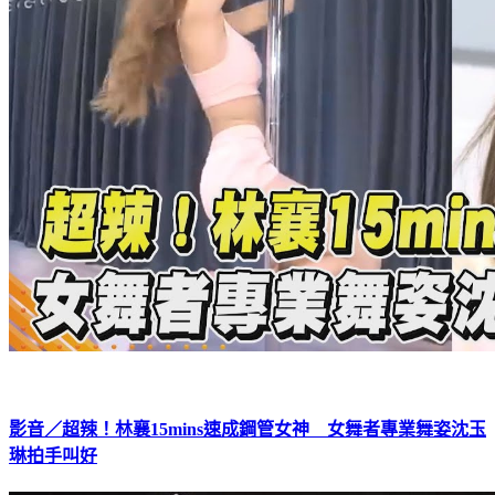
影音／超辣！林襄15mins速成鋼管女神 女舞者專業舞姿沈玉
琳拍手叫好