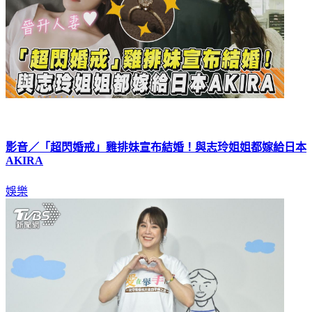
影音／「超閃婚戒」雞排妹宣布結婚！與志玲姐姐都嫁給日本
AKIRA
娛樂