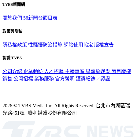
TVBS新聞網
關於我們
56新聞台節目表
政策與隱私
隱私權政策
性騷擾防治措施
網站使用協定
版權宣告
認識 TVBS
公司介紹
企業動態
人才招募
主播專區
星藝象娛樂
節目版權
銷售
公開招標
業務服務
官方聲明
獲獎紀錄／認證
2026 © TVBS Media Inc. All Rights Reserved. 台北市內湖區瑞
光路451號 | 聯利媒體股份有限公司