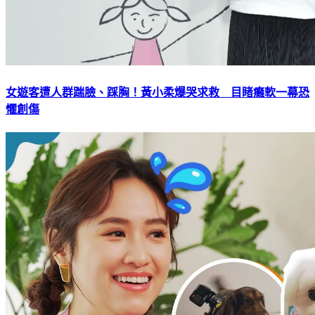
女遊客遭人群踹臉、踩胸！黃小柔爆哭求救 目睹癱軟一幕恐
懼創傷