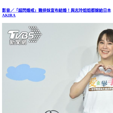
影音／「超閃婚戒」雞排妹宣布結婚！與志玲姐姐都嫁給日本
AKIRA