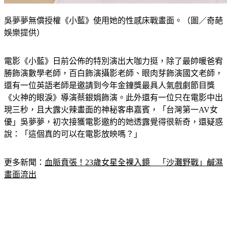
吳夢夢無償授權《小藍》使用她的性感床戰畫面。（圖／奇葩
娛樂提供）
電影《小藍》日前公佈的特別演出大咖力挺，除了最帥暖爸宥
勝飾演數學老師，百白飾演攝影老師、眼肉芽飾演國文老師，
還有一位英語老師是邀請到今年金鐘獎最具人氣戲劇節目獎
《火神的眼淚》導演蔡銀娟飾演。此外還有一位只在電影中出
現三秒，且大露火辣畫面的神秘客串嘉賓，「台灣第一AV女
優」吳夢夢，初次接獲電影邀約的她透露覺得很新奇，還疑惑
說：「這個真的可以在電影放映嗎？」
更多新聞：
血脈賁張！23歲女星全裸入鏡　「沙灘野戰」鹹濕
畫面流出