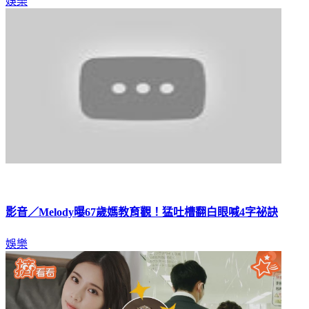
娛樂
影音／Melody曝67歲媽教育觀！猛吐槽翻白眼喊4字祕訣
娛樂