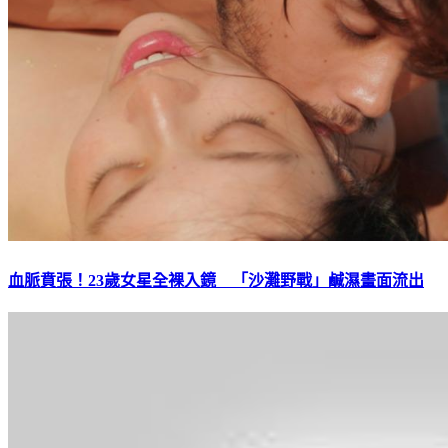
血脈賁張！23歲女星全裸入鏡 「沙灘野戰」鹹濕畫面流出