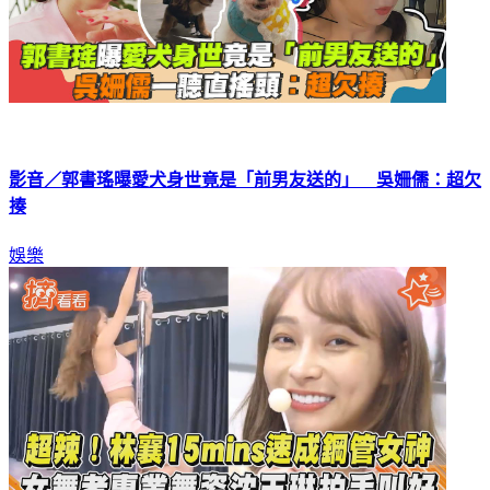
影音／郭書瑤曝愛犬身世竟是「前男友送的」 吳姍儒：超欠
揍
娛樂