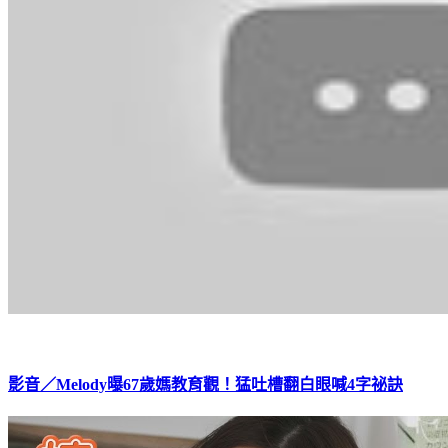
影音／Melody曝67歲媽教育觀！猛吐槽翻白眼喊4字祕訣