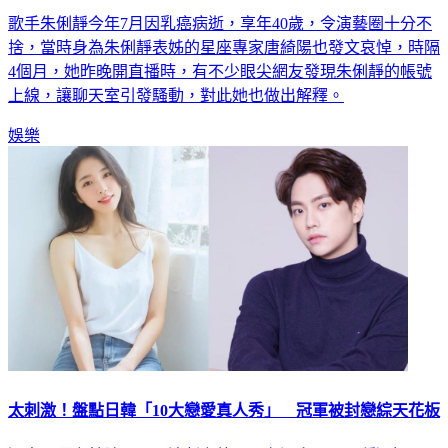
歌手朱俐靜今年7月因乳癌病逝，享年40歲，令演藝圈十分不
捨，當時身為朱俐靜表姊的星座專家唐綺陽也發文哀悼，時隔
4個月，她昨晚開直播時，有不少眼尖網友發現朱俐靜的帳號
上線，讓聊天室引發騷動，對此她也做出解釋。
娛樂
太刺激！盤點日韓「10大戀愛真人秀」 冠軍被封戀綜天花板