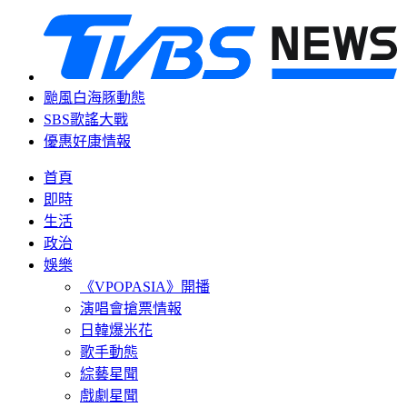
颱風白海豚動態
SBS歌謠大戰
優惠好康情報
首頁
即時
生活
政治
娛樂
《VPOPASIA》開播
演唱會搶票情報
日韓爆米花
歌手動態
綜藝星聞
戲劇星聞