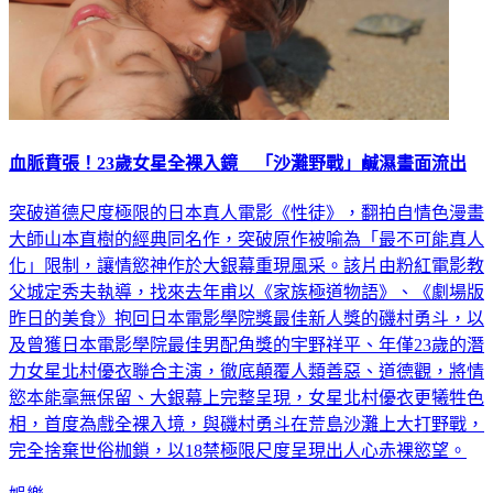
血脈賁張！23歲女星全裸入鏡 「沙灘野戰」鹹濕畫面流出
突破道德尺度極限的日本真人電影《性徒》，翻拍自情色漫畫
大師山本直樹的經典同名作，突破原作被喻為「最不可能真人
化」限制，讓情慾神作於大銀幕重現風采。該片由粉紅電影教
父城定秀夫執導，找來去年甫以《家族極道物語》、《劇場版
昨日的美食》抱回日本電影學院獎最佳新人獎的磯村勇斗，以
及曾獲日本電影學院最佳男配角獎的宇野祥平、年僅23歲的潛
力女星北村優衣聯合主演，徹底顛覆人類善惡、道德觀，將情
慾本能毫無保留、大銀幕上完整呈現，女星北村優衣更犧牲色
相，首度為戲全裸入境，與磯村勇斗在荒島沙灘上大打野戰，
完全捨棄世俗枷鎖，以18禁極限尺度呈現出人心赤裸慾望。