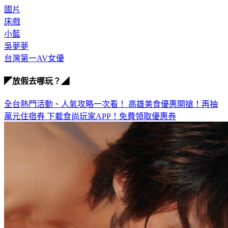
國片
床戲
小藍
吳夢夢
台灣第一AV女優
◤放假去哪玩？◢
全台熱門活動、人氣攻略一次看！
高雄美食優惠開搶！再抽
萬元住宿券
下載食尚玩家APP！免費領取優惠券