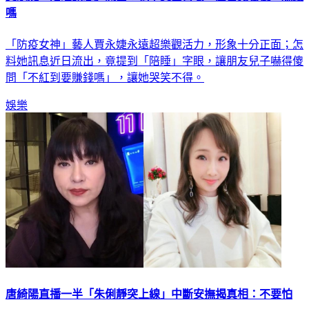
嗎
「防疫女神」藝人賈永婕永遠超樂觀活力，形象十分正面；怎
料她訊息近日流出，竟提到「陪睡」字眼，讓朋友兒子嚇得傻
問「不紅到要賺錢嗎」，讓她哭笑不得。
娛樂
唐綺陽直播一半「朱俐靜突上線」中斷安撫揭真相：不要怕