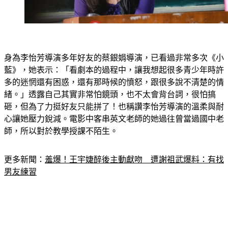
身為李怡芳導演多年好友的蔡銀娟導演，已看過非常多次《小
藍》，她表示：「看劇本的過程中，讓我想起很多青少年時許
多的迷惘還有困惑，還有那時候的憤怒，跟很多說不清楚的情
緒。」透露自己其實非常怕鏡頭，也不太會背台詞，很怕搞
砸，但為了力挺好友只能拼了！也稱讚李怡芳導演的溫柔與耐
心讓她壓力銳減。電影中客串英文老師的她過往曾當過國中老
師，所以對於教學授課不陌生。
更多新聞：
羞爆！王宇婕醉後主動獻吻　遭謝祖武爆料：有找
男友練習