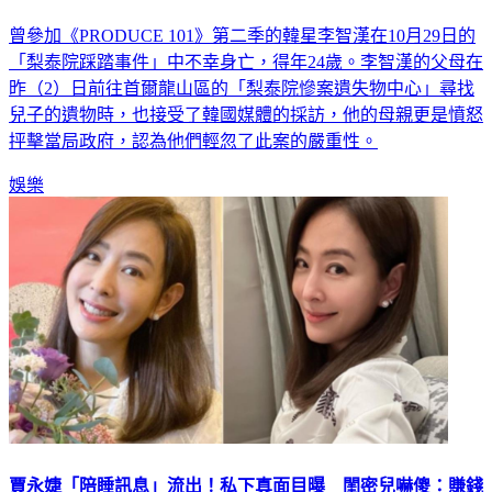
曾參加《PRODUCE 101》第二季的韓星李智漢在10月29日的
「梨泰院踩踏事件」中不幸身亡，得年24歲。李智漢的父母在
昨（2）日前往首爾龍山區的「梨泰院慘案遺失物中心」尋找
兒子的遺物時，也接受了韓國媒體的採訪，他的母親更是憤怒
抨擊當局政府，認為他們輕忽了此案的嚴重性。
娛樂
賈永婕「陪睡訊息」流出！私下真面目曝 閨密兒嚇傻：賺錢