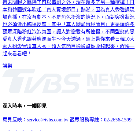
週末閒暇之餘除了可以追劇之外，現在還多了另一種選擇！日
本和韓國近年吹起「真人實境節目」熱潮，因為真人秀強調現
場直播，在沒有劇本、不是角色扮演的情況下，面對突發狀況
也必須做出臨場反應，其中「真人戀愛實境節目」更是讓許多
觀眾深陷粉紅泡泡氛圍，讓人對戀愛有所憧憬，不同型態的戀
愛真人秀也跟著應運而生～今天透過，馬上帶你來看日韓10大
素人戀愛實境真人秀，超人氣節目通通幫你收錄起來，趕快一
起來看看吧！
娛樂
深入時事，一觸即見
意見反映：service@tvbs.com.tw
觀眾服務專線：02-2656-1599