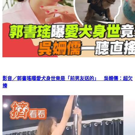
影音／郭書瑤曝愛犬身世竟是「前男友送的」 吳姍儒：超欠
揍