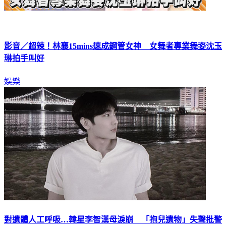
影音／超辣！林襄15mins速成鋼管女神 女舞者專業舞姿沈玉
琳拍手叫好
娛樂
對遺體人工呼吸…韓星李智漢母淚崩 「抱兒遺物」失聲批警