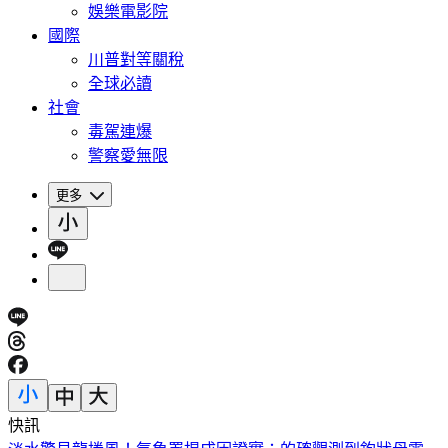
娛樂電影院
國際
川普對等關稅
全球必讀
社會
毒駕連爆
警察愛無限
更多
快訊