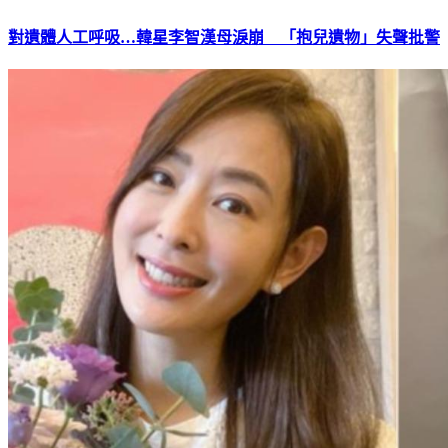
對遺體人工呼吸…韓星李智漢母淚崩 「抱兒遺物」失聲批警