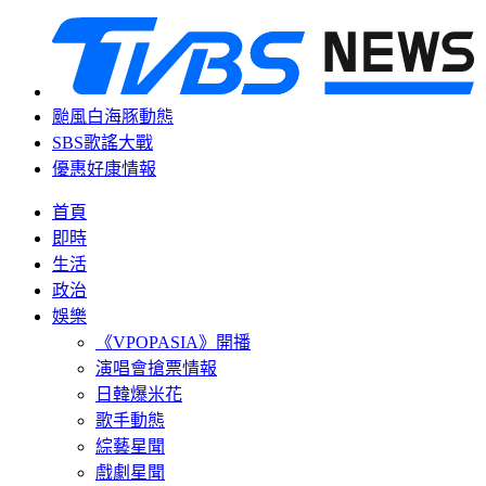
颱風白海豚動態
SBS歌謠大戰
優惠好康情報
首頁
即時
生活
政治
娛樂
《VPOPASIA》開播
演唱會搶票情報
日韓爆米花
歌手動態
綜藝星聞
戲劇星聞