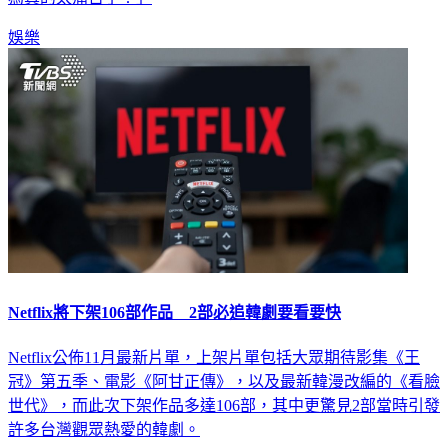
娛樂
Netflix將下架106部作品 2部必追韓劇要看要快
Netflix公佈11月最新片單，上架片單包括大眾期待影集《王
冠》第五季、電影《阿甘正傳》，以及最新韓漫改編的《看臉
世代》，而此次下架作品多達106部，其中更驚見2部當時引發
許多台灣觀眾熱愛的韓劇。