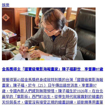
娛樂
金馬獎得主「國寶級電影海報畫家」陳子福辭世 享耆壽97歲
曾獲得第43屆金馬獎終身成就特別獎的台灣「國寶級電影海報
畫家」陳子福，於今（25 ）日午傳出過世消息，享耆壽97
歲，令國內影人們感到無限惋惜。陳子福生於1926年，在台北
最早的「電影街」西門町出生。從學生時代就展露對於繪畫的
天份與長才，儘管沒有接受正規的繪畫訓練，卻能精準用畫筆