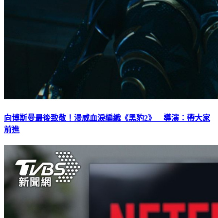
向博斯曼最後致敬！漫威血淚編織《黑豹2》 導演：帶大家
前進