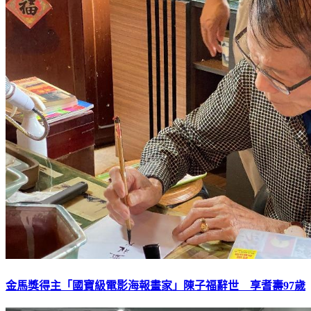
金馬獎得主「國寶級電影海報畫家」陳子福辭世 享耆壽97歲