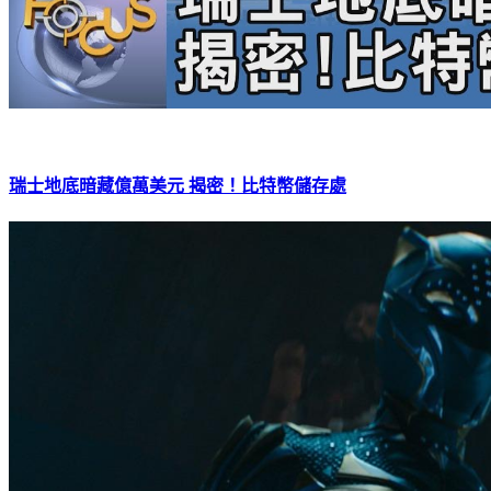
瑞士地底暗藏億萬美元 揭密！比特幣儲存處