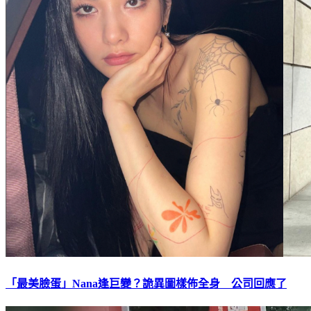
「最美臉蛋」Nana逢巨變？詭異圖樣佈全身 公司回應了