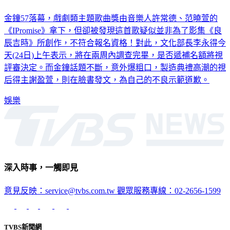
金鐘57落幕，戲劇類主題歌曲獎由音樂人許常德、范曉萱的
《IPromise》拿下，但卻被發現這首歌疑似並非為了影集《良
辰吉時》所創作，不符合報名資格！對此，文化部長李永得今
天(24日)上午表示，將在兩周內調查完畢，是否遞補名額將視
評審決定。而金鐘話題不斷，意外爆粗口，製造典禮高潮的視
后得主謝盈萱，則在臉書發文，為自己的不良示範道歉。
娛樂
深入時事，一觸即見
意見反映：service@tvbs.com.tw
觀眾服務專線：02-2656-1599
TVBS新聞網