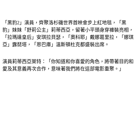
「黑豹2」演員，齊聚洛杉磯世界首映會步上紅地毯，「黑
豹」妹妹「舒莉公主」莉蒂西亞，留著小平頭身穿褲裝亮相，
「拉瑪達皇后」安琪拉貝瑟，「奧科耶」戴娜葛里拉，「娜琪
亞」露琵塔，「恩巴庫」溫斯頓杜克都盛裝出席。
演員莉蒂西亞萊特：「你知道和你喜愛的角色，將帶著目的和
愛及其意義再次合作，意味著我們將在這部電影重聚。」