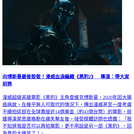
向博斯曼最後致敬！漫威血淚編織《黑豹2》 導演：帶大家
前進
漫威超級英雄電影《黑豹》主角查維克博斯曼，2020年因大腸
癌病故，在幾乎無人可取代的情況下，傳出漫威甚至一度考慮
不績拍這部在全球賣座近14億美金（約43億台幣）的電影，就
連導演萊恩庫格勒在痛失摰友後，接受媒體訪問也透露：「我
不知道我是否可以再拍電影，更不用說是另一部《黑豹》，因
為真的太痛苦了！」