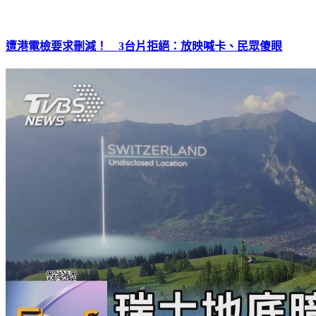
遭港電檢要求刪減！ 3台片拒絕：放映喊卡、民眾傻眼