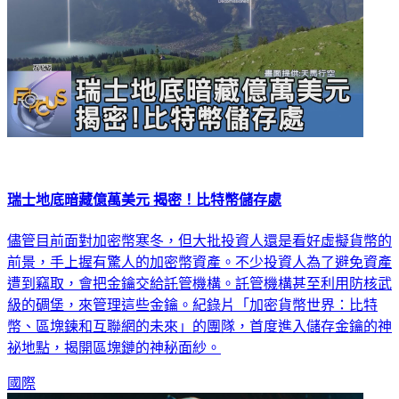
瑞士地底暗藏億萬美元 揭密！比特幣儲存處
儘管目前面對加密幣寒冬，但大批投資人還是看好虛擬貨幣的
前景，手上握有驚人的加密幣資產。不少投資人為了避免資產
遭到竊取，會把金鑰交給託管機構。託管機構甚至利用防核武
級的碉堡，來管理這些金鑰。紀錄片「加密貨幣世界：比特
幣、區塊鍊和互聯網的未來」的團隊，首度進入儲存金鑰的神
祕地點，揭開區塊鏈的神秘面紗。
國際