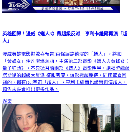
英雄回歸！漫威《蟻人3》帶超級反派 亨利卡維爾再演「超
人」
漫威英雄電影拋驚喜預告!由保羅路德演的「蟻人」，將和
「黃蜂女」伊凡潔琳莉莉，主演第三部電影《蟻人與黃蜂女：
量子狂熱》，不只號召前兩部《蟻人》電影明星，還揭曉繼薩
諾斯後的超級大反派-征服者康，讓影迷超期待，同樣驚喜回
歸的，還有DC宇宙「超人」，亨利卡維爾也證實再演超人，
預告未來會推出更多作品。
娛樂