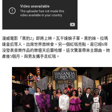
漫威電影「黑豹2」即將上映，瓦干達娘子軍，黑豹妹、拉瑪
達皇后等人，出席世界首映會。另一個紅毯亮點，是已經6年
沒發表音樂作品的樂壇天后蕾哈娜，這次驚喜帶來主題曲，她
產後5個月，與男友攜手走紅毯。