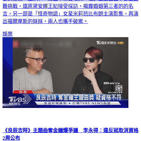
難挑戰，還原黛安娜王妃接受採訪，揭露婚姻第三者的的名
言，另一部是「怪奇物語」女星米莉芭比布朗主演影集，再演
出福爾摩斯的妹妹，兩人也攜手破案。
娛樂
《良辰吉時》主題曲奪金鐘爆爭議 李永得：違反就取消資格
2周公布