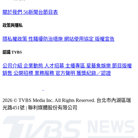
關於我們
56新聞台節目表
政策與隱私
隱私權政策
性騷擾防治措施
網站使用協定
版權宣告
認識 TVBS
公司介紹
企業動態
人才招募
主播專區
星藝象娛樂
節目版權
銷售
公開招標
業務服務
官方聲明
獲獎紀錄／認證
2026 © TVBS Media Inc. All Rights Reserved. 台北市內湖區瑞
光路451號 | 聯利媒體股份有限公司