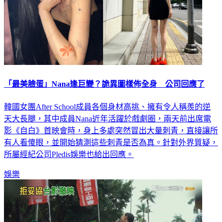
「最美臉蛋」Nana逢巨變？詭異圖樣佈全身 公司回應了
韓國女團After School成員各個身材高挑、擁有令人稱羨的逆
天大長腿，其中成員Nana近年活躍於戲劇圈，兩天前出席電
影《自白》首映會時，身上多處突然冒出大量刺青，直接讓所
有人看傻眼，並開始猜測這些刺青是否為真。針對外界質疑，
所屬經紀公司Pledis娛樂也給出回應。
娛樂