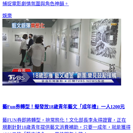
捕捉電影劇情氛圍與角色神韻。
娛樂
藝Fun券轉型！擬發放18歲青年藝文「成年禮」一人1200元
藝FUN券即將轉型，拚常態化！文化部長李永得證實，正在
規劃針對18歲青年提供藝文消費補助，只要一成年，就能獲得