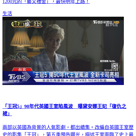
1200元的「藝文禮金」，最快明年上路！
生活
「王冠5」90年代英國王室陷風波 曝黛安娜王妃「復仇之
裙」
兩部以英國為背景的人氣影劇，都出續集。改編自英國王室歷
史的影集「王冠」，第五季預告曝光，描述王室面臨了史上最