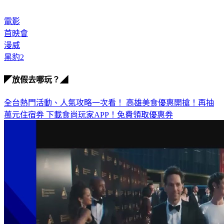
電影
首映會
漫威
黑豹2
◤放假去哪玩？◢
全台熱門活動、人氣攻略一次看！
高雄美食優惠開搶！再抽
萬元住宿券
下載食尚玩家APP！免費領取優惠券