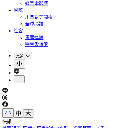
娛樂電影院
國際
川普對等關稅
全球必讀
社會
毒駕連爆
警察愛無限
更多
快訊