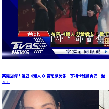
英雄回歸！漫威《蟻人3》帶超級反派 亨利卡維爾再演「超
人」