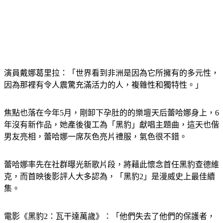
演員戴娜葛里拉：「世界看到非洲是因為它所擁有的多元性，
因為那裡有令人震驚充滿活力的人，複雜性和獨特性。」
焦點也落在今年5月，剛卸下孕肚的的樂壇天后蕾哈娜身上，6
年沒有新作品，她產後復工為「黑豹」獻唱主題曲，這天也偕
男友亮相，蕾哈娜一席灰色亮片禮服，氣色很不錯。
蕾哈娜率先在社群曝光新歌片段，將藉此懷念首任黑豹查德維
克，而首映後影評人大多認為，「黑豹2」是漫威史上最佳續
集。
電影《黑豹2：瓦干達萬歲》：「他們失去了他們的保護者，