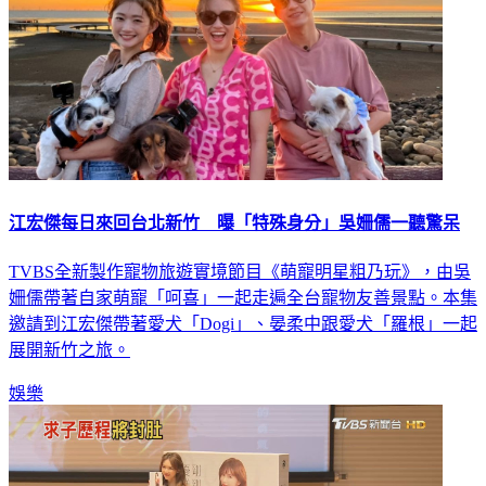
江宏傑每日來回台北新竹 曝「特殊身分」吳姍儒一聽驚呆
TVBS全新製作寵物旅遊實境節目《萌寵明星粗乃玩》，由吳
姍儒帶著自家萌寵「呵喜」一起走遍全台寵物友善景點。本集
邀請到江宏傑帶著愛犬「Dogi」、晏柔中跟愛犬「羅根」一起
展開新竹之旅。
娛樂