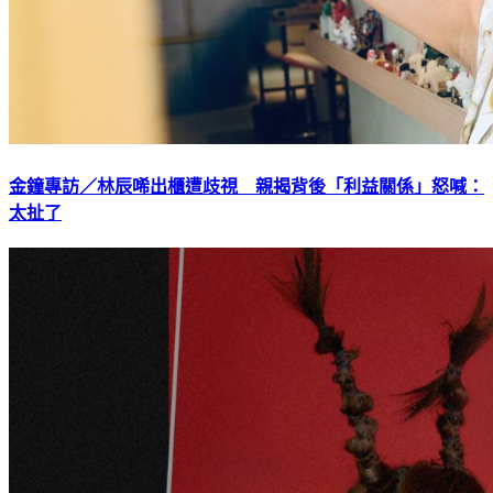
金鐘專訪／林辰唏出櫃遭歧視 親揭背後「利益關係」怒喊：
太扯了