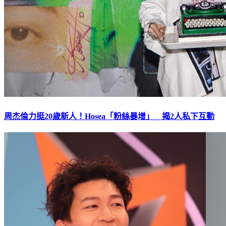
周杰倫力挺20歲新人！Hosea「粉絲暴增」 揭2人私下互動