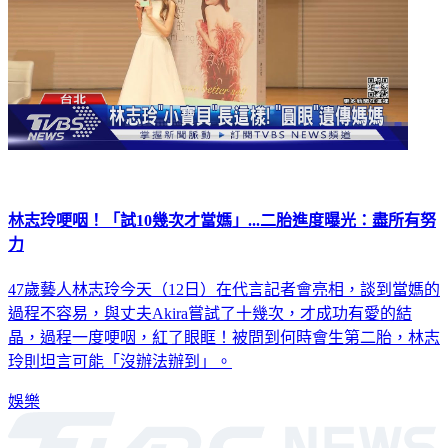
林志玲哽咽！「試10幾次才當媽」...二胎進度曝光：盡所有努
力
47歲藝人林志玲今天（12日）在代言記者會亮相，談到當媽的
過程不容易，與丈夫Akira嘗試了十幾次，才成功有愛的結
晶，過程一度哽咽，紅了眼眶！被問到何時會生第二胎，林志
玲則坦言可能「沒辦法辦到」。
娛樂