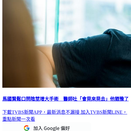
馬國賢鬆口問陰莖增大手術 醫師吐「會晃來晃去」他猶豫了
下載TVBS新聞APP，最新消息不漏接
加入TVBS新聞LINE，
重點新聞一次看