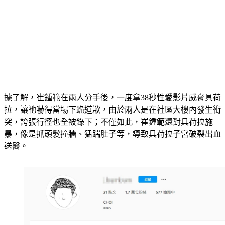
據了解，崔鍾範在兩人分手後，一度拿38秒性愛影片威脅具荷
拉，讓祂嚇得當場下跪道歉，由於兩人是在社區大樓內發生衝
突，誇張行徑也全被錄下；不僅如此，崔鍾範還對具荷拉施
暴，像是抓頭髮撞牆、猛踹肚子等，導致具荷拉子宮破裂出血
送醫。