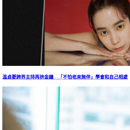
温貞菱跨界主持再拚金鐘 「不怕老來無伴」學會和自己相處