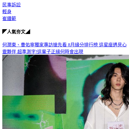
民事訴訟
輕身
崔鍾範
◤人氣夯文◢
何潤東、曹佑寧獨家專訪搶先看
8月緣分排行榜 這星座遇見心
靈夥伴
超準測字!這輩子正緣何時會出現