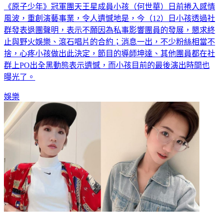
《原子少年》冠軍團天王星成員小孩（何世華）日前捲入感情
風波，重創演藝事業，令人遺憾地是，今（12）日小孩透過社
群發表退團聲明，表示不願因為私事影響團員的發展，懇求終
止與野火娛樂、滾石唱片的合約；消息一出，不少粉絲相當不
捨，心疼小孩做出此決定，節目的導師坤達、其他團員都在社
群上PO出全黑動態表示遺憾，而小孩目前的最後演出時間也
曝光了。
娛樂