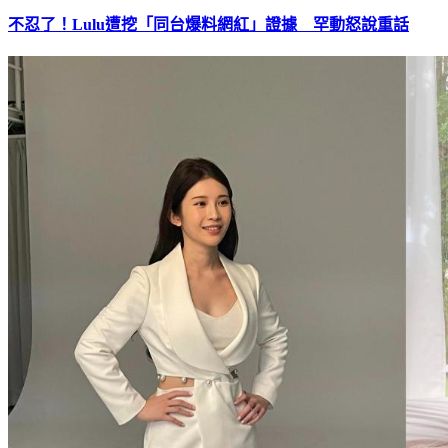
不忍了！Lulu遭挖「同台爆料網紅」證據 罕動怒說重話