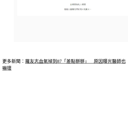
更多新聞：
羅友志血氧掉到87「差點掰掰」　原因曝光醫師也
嚇壞