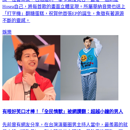
Hosea自己，將每首歌的畫面立體呈現。所屬華納音樂也送上
「打字機」翻糖蛋糕，祝賀他首張EP的誕生，象徵有著源源
不斷的靈感。
娛樂
有哏好笑口才棒！「全民情獸」被網讚翻：超越小鐘的男人
先前曾有網友分享，在台灣演藝圈男主持人當中，最羨慕的就