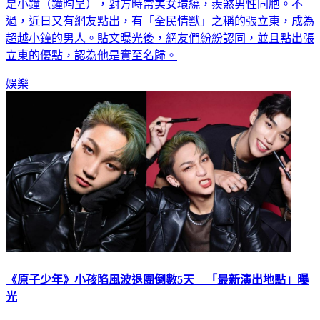
是小鐘（鐘昀呈），對方時常美女環繞，羨煞男性同胞。不
過，近日又有網友點出，有「全民情獸」之稱的張立東，成為
超越小鐘的男人。貼文曝光後，網友們紛紛認同，並且點出張
立東的優點，認為他是實至名歸。
娛樂
《原子少年》小孩陷風波退團倒數5天 「最新演出地點」曝
光