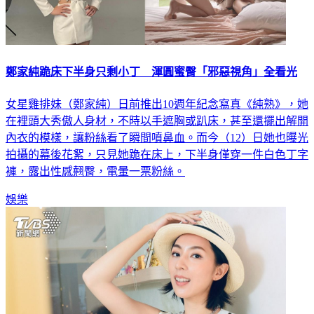
鄭家純跪床下半身只剩小丁 渾圓蜜臀「邪惡視角」全看光
女星雞排妹（鄭家純）日前推出10週年紀念寫真《純熟》，她
在裡頭大秀傲人身材，不時以手遮胸或趴床，甚至還擺出解開
內衣的模樣，讓粉絲看了瞬間噴鼻血。而今（12）日她也曝光
拍攝的幕後花絮，只見她跪在床上，下半身僅穿一件白色丁字
褲，露出性感翹臀，電暈一票粉絲。
娛樂