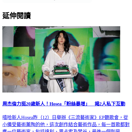
延伸閱讀
周杰倫力挺20歲新人！Hosea「粉絲暴增」 揭2人私下互動
嘻哈新人Hosea昨（12）日舉辦《三流藝術家》EP聽歌會，從
小備受藝術薰陶的他，這次創作結合藝術作品，每一首歌都對
應一位藝術家，包括達利、畢卡索及梵谷，最後一個則是