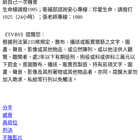
給自己一次機會
生命線請撥1995；衛福部諮詢安心專線：珍愛生命，請撥打 
1925（24小時）；張老師專線：1980
《TVBS》提醒您：
根據刑法第235條規定，散布、播送或販賣猥褻之文字、圖
畫、聲音、影像或其他物品，或公然陳列，或以他法供人觀
覽、聽聞者，處2年以下有期徒刑、拘役或科或併科三萬元以
下罰金。意圖散布、播送、販賣而製造、持有前項文字、圖
畫、聲音、影像及其附著物或其他物品者，亦同。提醒大家勿
加入跪求、私給等行列以免觸法。
分手
威脅
具荷拉
判決
不雅影片