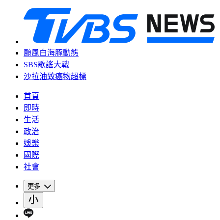
颱風白海豚動態
SBS歌謠大戰
沙拉油致癌物超標
首頁
即時
生活
政治
娛樂
國際
社會
更多