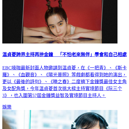
温貞菱跨界主持再拚金鐘 「不怕老來無伴」學會和自己相處
EBC噪咖最新封面人物邀請到温貞菱，在《一把青》、《斯卡
羅》、《血觀音》、《陽光普照》等戲劇都看得到她的演出，
更以《最後的詩句》、《曉之春》二度摘下金鐘獎最佳女主角
及女配角獎，今年温貞菱首次挑大樑主持實境節目《阮三个
3》，也入圍第57屆金鐘獎益智及實境節目主持人。
娛樂