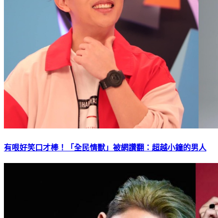
有哏好笑口才棒！「全民情獸」被網讚翻：超越小鐘的男人