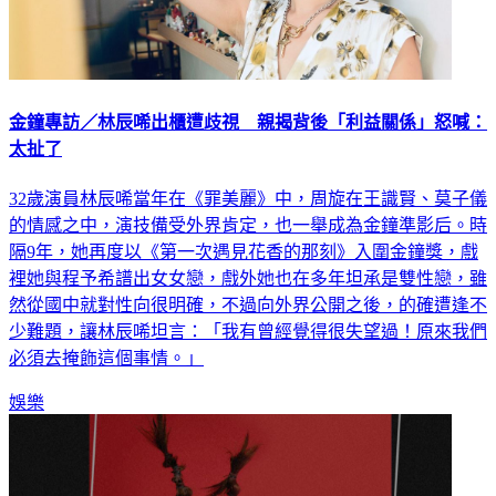
金鐘專訪／林辰唏出櫃遭歧視 親揭背後「利益關係」怒喊：
太扯了
32歲演員林辰唏當年在《罪美麗》中，周旋在王識賢、莫子儀
的情感之中，演技備受外界肯定，也一舉成為金鐘準影后。時
隔9年，她再度以《第一次遇見花香的那刻》入圍金鐘獎，戲
裡她與程予希譜出女女戀，戲外她也在多年坦承是雙性戀，雖
然從國中就對性向很明確，不過向外界公開之後，的確遭逢不
少難題，讓林辰唏坦言：「我有曾經覺得很失望過！原來我們
必須去掩飾這個事情。」
娛樂