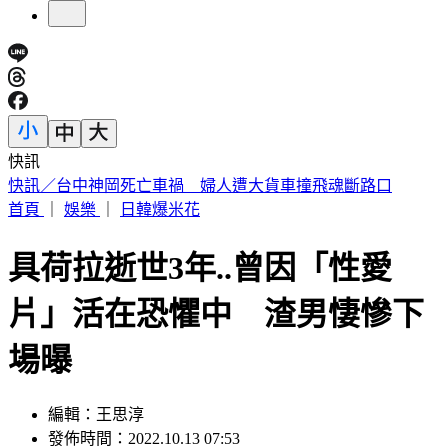
快訊
不受美股影響！台股開盤漲逾400點 台積電暫報2390元
首頁
｜
娛樂
｜
日韓爆米花
具荷拉逝世3年..曾因「性愛
片」活在恐懼中 渣男悽慘下
場曝
編輯：王思淳
發佈時間：2022.10.13 07:53