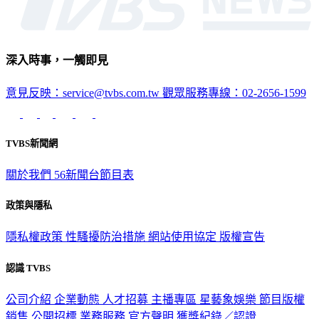
深入時事，一觸即見
意見反映：service@tvbs.com.tw
觀眾服務專線：02-2656-1599
TVBS新聞網
關於我們
56新聞台節目表
政策與隱私
隱私權政策
性騷擾防治措施
網站使用協定
版權宣告
認識 TVBS
公司介紹
企業動態
人才招募
主播專區
星藝象娛樂
節目版權
銷售
公開招標
業務服務
官方聲明
獲獎紀錄／認證