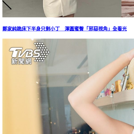
鄭家純跪床下半身只剩小丁 渾圓蜜臀「邪惡視角」全看光