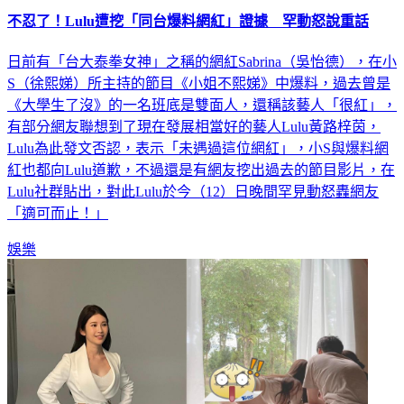
不忍了！Lulu遭挖「同台爆料網紅」證據 罕動怒說重話
日前有「台大泰拳女神」之稱的網紅Sabrina（吳怡德），在小
S（徐熙娣）所主持的節目《小姐不熙娣》中爆料，過去曾是
《大學生了沒》的一名班底是雙面人，還稱該藝人「很紅」，
有部分網友聯想到了現在發展相當好的藝人Lulu黃路梓茵，
Lulu為此發文否認，表示「未遇過這位網紅」，小S與爆料網
紅也都向Lulu道歉，不過還是有網友挖出過去的節目影片，在
Lulu社群貼出，對此Lulu於今（12）日晚間罕見動怒轟網友
「適可而止！」
娛樂