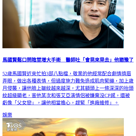
馬國賢鬆口問陰莖增大手術 醫師吐「會晃來晃去」他猶豫了
52歲馬國賢近來忙拍3部八點檔，敬業的他經常配合劇情擠眉
弄眼，做出各種表情，但過度施力難免造成肌肉緊繃，加上歲
月侵襲，讓他臉上皺紋越來越深，尤其額頭上一條深深的抬頭
紋超級顯老，害他某次和張艾亞演情侶被嫌棄沒CP感，還被
虧像「父女戀」，讓他相當擔心，趕緊「進廠維修」。
娛樂