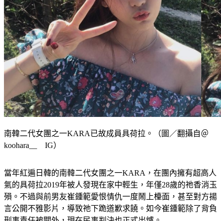
南韓二代女團之一KARA已故成員具荷拉。（圖／翻攝自＠
koohara__ IG）
當年紅遍日韓的南韓二代女團之一KARA，在團內擁有超高人
氣的具荷拉2019年被人發現在家中輕生，年僅28歲的祂香消玉
殞。不過與前男友崔鍾範愛恨情仇一度鬧上檯面，甚至對方揚
言公開不雅影片，導致祂下跪道歉求饒。如今崔鍾範除了背負
刑事責任被關外，現在民事判決也正式出爐。