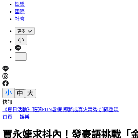
娛樂
國際
社會
更多
快訊
《夏日活動》花蓮FUN暑假 即將成真火舞秀 加碼重現
首頁
｜
娛樂
賈永婕求抖內！發豪語挑戰「