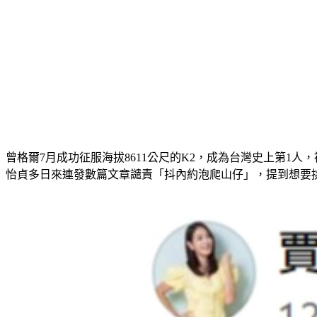
曾格爾7月成功征服海拔8611公尺的K2，成為台灣史上第1
怡貞多日來連發數篇文章譴責「抖內約泡爬山仔」，提到想要挑