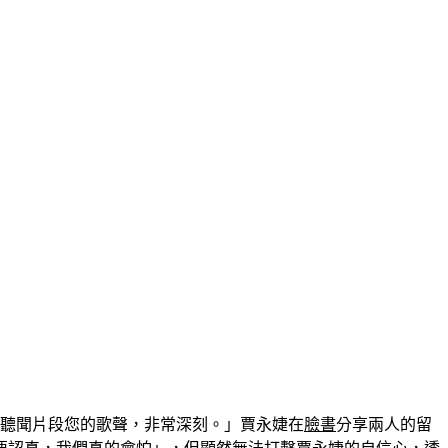
』聽聞片段您的歌聲，非常深刻。」賈永婕在
臉書
分享兩人的留