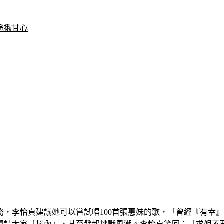
途揪甘心
，李怡貞建議她可以嘗試唱100首張惠妹的歌，「曾經『有幸