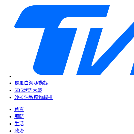
颱風白海豚動態
SBS歌謠大戰
沙拉油致癌物超標
首頁
即時
生活
政治