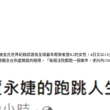
人，被金氏世界紀錄認證為全球最年輕無氧登K2的女性，4日又以
戰全台到處開庭的極限，「每個法院都跑一個案件，求抖內15