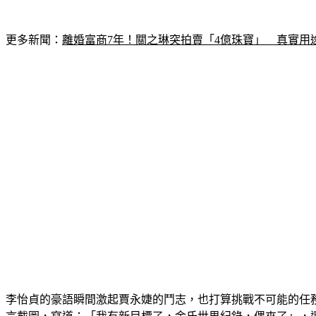
更多新聞：
離婚富商7年！關之琳突拍賣「4億珠寶」　真實用
李怡貞的豪語瞬間激起賈永婕的鬥志，也打算挑戰不可能的任務