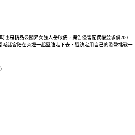
時也是精品公關界女強人岳啟儒，提告侵害配偶權並求償200
開喊話會陪在旁邊一起堅強走下去，還決定用自己的歌聲挑戰一