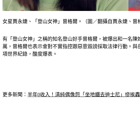
女星賈永婕、「登山女神」曾格爾。（圖／翻攝自賈永婕、曾
有「登山女神」之稱的知名登山好手曾格爾，被爆出和一名陳姓
萬，曾格爾也表示會對不實指控跟惡意毀謗採取法律行動。與
項世界紀錄，酸度爆表。
更多新聞：
半年0收入！清純偶像怨「坐地鐵去迪士尼」慘挨