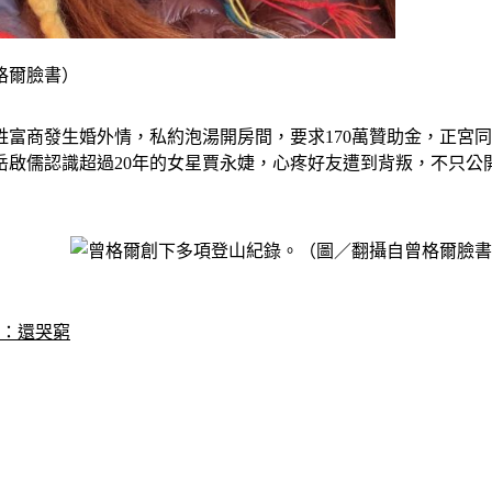
格爾臉書）
富商發生婚外情，私約泡湯開房間，要求170萬贊助金，正宮同
岳啟儒認識超過20年的女星賈永婕，心疼好友遭到背叛，不只公
轟：還哭窮