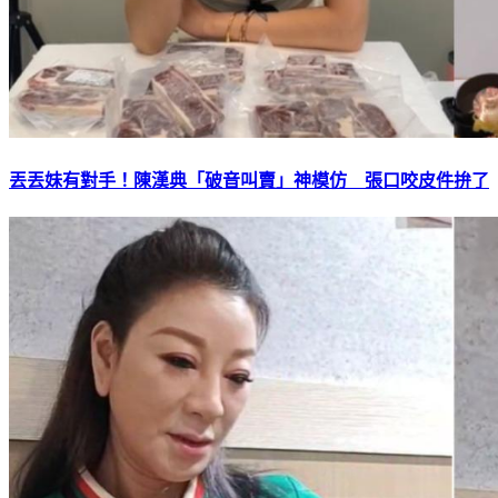
丟丟妹有對手！陳漢典「破音叫賣」神模仿 張口咬皮件拚了