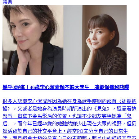
娛樂
幾乎0瑕疵！46歲李心潔素顏不輸大學生 凍齡保養秘訣曝
很多人認識李心潔或許因為她在身為歌手時期的那首〈裙擺搖
搖〉，又或者是她身為演員時期所演出的《見鬼》，還靠著這
部戲一舉拿下金馬影后的位置，也讓不少網友笑稱她為「鬼
后」，而今年已經46歲的她雖然鮮少出現在大眾的視野，但仍
然活躍於自己的社交平台上，經常PO文分享自己的日常生