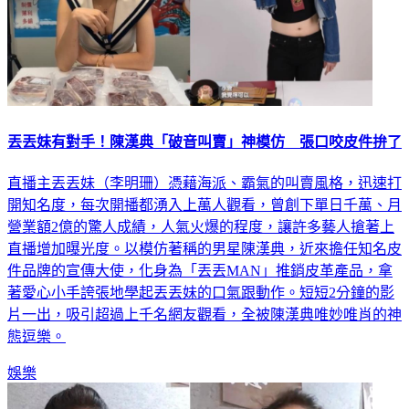
丟丟妹有對手！陳漢典「破音叫賣」神模仿 張口咬皮件拚了
直播主丟丟妹（李明珊）憑藉海派、霸氣的叫賣風格，迅速打
開知名度，每次開播都湧入上萬人觀看，曾創下單日千萬、月
營業額2億的驚人成績，人氣火爆的程度，讓許多藝人搶著上
直播增加曝光度。以模仿著稱的男星陳漢典，近來擔任知名皮
件品牌的宣傳大使，化身為「丟丟MAN」推銷皮革產品，拿
著愛心小手誇張地學起丟丟妹的口氣跟動作。短短2分鐘的影
片一出，吸引超過上千名網友觀看，全被陳漢典唯妙唯肖的神
態逗樂。
娛樂