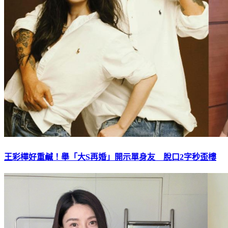
王彩樺好重鹹！舉「大S再婚」開示單身友 脫口2字秒歪樓