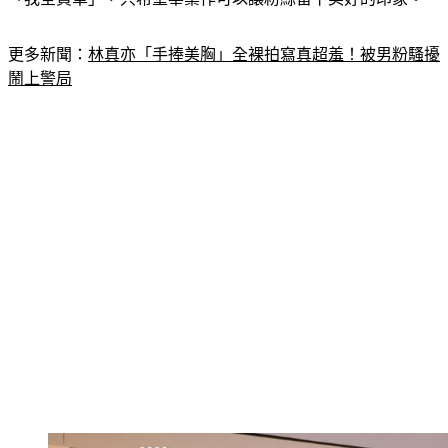
「我全買單」，只希望畢業作可以讓粉絲留下美好的印象。
更多新聞：
林真亦「手捧美胸」全裸拍寫真超羞！被男粉騷擾
鬧上警局