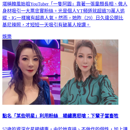
堪稱韓風始祖YouTuber「一隻阿圓」靠著一張童顏長相、傲人
身材吸引一大票忠實粉絲。光是個人YT頻道就超過70萬人追
縱、IG一樣擁有超高人氣。然而，她昨（29）日久違公開比
基尼辣照，才短短一天吸引有破萬人按讚。
娛樂
點名「某些明星」利用粉絲 楊繡惠怒嗆：下輩子當畜牲