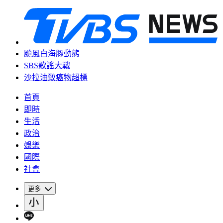
颱風白海豚動態
SBS歌謠大戰
沙拉油致癌物超標
首頁
即時
生活
政治
娛樂
國際
社會
更多