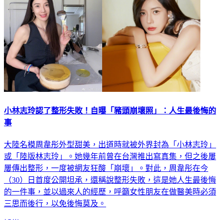
小林志玲認了整形失敗！自曝「豬頭崩壞照」：人生最後悔的
事
大陸名模周韋彤外型甜美，出道時就被外界封為「小林志玲」
或「陸版林志玲」。她幾年前曾在台灣推出寫真集，但之後屢
屢傳出整形，一度被網友狂酸「崩壞」。對此，周韋彤在今
（30）日首度公開坦承，還稱說整形失敗，這是她人生最後悔
的一件事，並以過來人的經歷，呼籲女性朋友在做醫美時必須
三思而後行，以免後悔莫及。