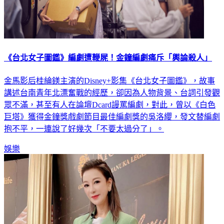
《台北女子圖鑑》編劇遭鞭屍！金鐘編劇痛斥「輿論殺人」
金馬影后桂綸鎂主演的Disney+影集《台北女子圖鑑》，故事
講述台南青年北漂奮戰的經歷，卻因為人物背景、台詞引發觀
眾不滿，甚至有人在論壇Dcard謾罵編劇，對此，曾以《白色
巨塔》獲得金鐘獎戲劇節目最佳編劇獎的吳洛纓，發文替編劇
抱不平，一連說了好幾次「不要太過分了」。
娛樂