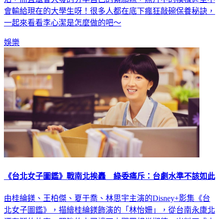
活，而且還會大發的分享自己的素顏照，照片中的模樣甚至不
會輸給現在的大學生呀！很多人都在底下瘋狂敲碗保養秘訣，
一起來看看李心潔是怎麼做的吧～
娛樂
《台北女子圖鑑》戰南北挨轟 綠委痛斥：台劇水準不該如此
由桂綸鎂、王柏傑、夏于喬、林思宇主演的Disney+影集《台