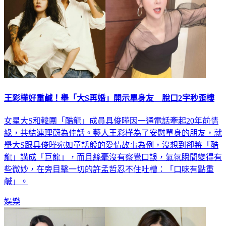
王彩樺好重鹹！舉「大S再婚」開示單身友 脫口2字秒歪樓
女星大S和韓團「酷龍」成員具俊曄因一通電話牽起20年前情
緣，共結連理蔚為佳話。藝人王彩樺為了安慰單身的朋友，就
舉大S跟具俊曄宛如童話般的愛情故事為例，沒想到卻將「酷
龍」講成「巨龍」，而且絲毫沒有察覺口誤，氣氛瞬間變得有
些微妙，在旁目擊一切的許孟哲忍不住吐槽：「口味有點重
鹹」。
娛樂