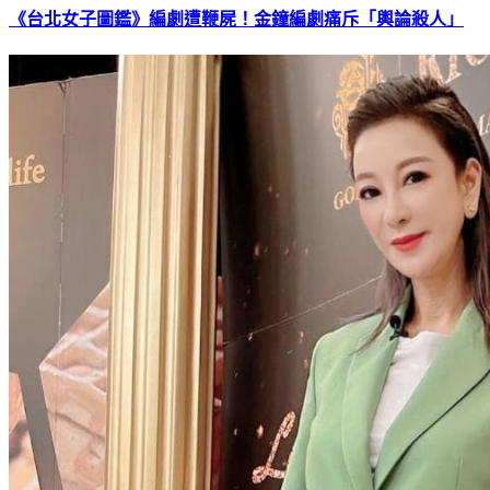
《台北女子圖鑑》編劇遭鞭屍！金鐘編劇痛斥「輿論殺人」