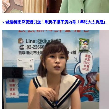
57歲楊繡惠深夜爆引退！親揭不接不演內幕「年紀大太折磨」