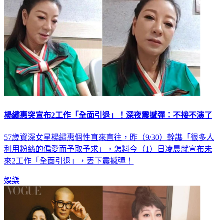
楊繡惠突宣布2工作「全面引退」！深夜震撼彈：不接不演了
57歲資深女星楊繡惠個性直來直往，昨（9/30）幹譙「很多人
利用粉絲的偏愛而予取予求」，怎料今（1）日凌晨就宣布未
來2工作「全面引退」，丟下震撼彈！
娛樂