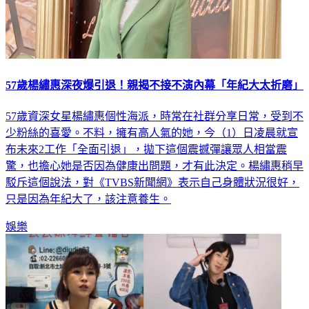
57歲楊繡惠深夜爆引退！親揭不接不演內幕「年紀大太折磨」
57歲資深女星楊繡惠個性海派，時常在社群分享日常，受到不
少粉絲的喜愛。不料，擁有高人氣的她，今（1）日凌晨就宣
布未來2工作「全面引退」，拋下這個震撼彈讓眾人相當震
驚，也擔心她是否因為健康出問題，才有此決定。楊繡惠稍早
駁斥這個說法，對《TVBS新聞網》表示自己身體狀況很好，
只是因為年紀大了，該注意養生。
娛樂