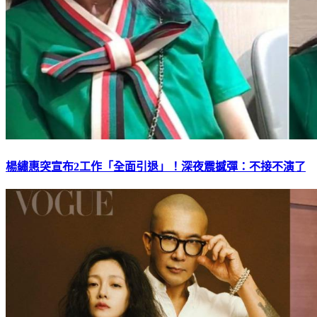
楊繡惠突宣布2工作「全面引退」！深夜震撼彈：不接不演了