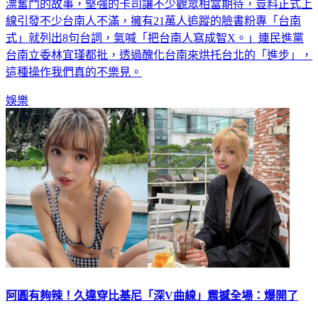
北女子圖鑑》，描繪桂綸鎂飾演的「林怡姍」，從台南永康北
漂奮鬥的故事，堅強的卡司讓不少觀眾相當期待，豈料正式上
線引發不少台南人不滿，擁有21萬人追蹤的臉書粉專「台南
式」就列出8句台詞，氣喊「把台南人寫成智X。」連民進黨
台南立委林宜瑾都批，透過醜化台南來烘托台北的「進步」，
這種操作我們真的不樂見。
娛樂
阿圓有夠辣！久違穿比基尼「深V曲線」震撼全場：爆開了