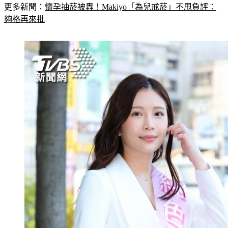
更多新聞：
懷孕抽菸被轟！Makiyo「為兒戒菸」不甩負評：
夠格再來批