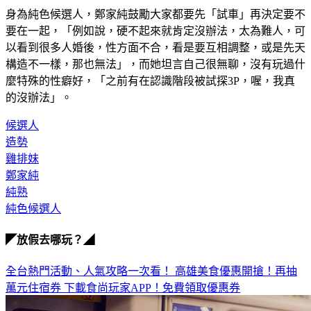
身為純色候選人，鄭家純鼓勵大家都要先「試車」再決定要不
要在一起，「例如說，硬不起來就肯定沒辦法，太為難人，可
以看到很多人婚後，性方面不合，看是要互相調整，或是先天
構造不一樣，那也無法」，而她坦言自己很無聊，沒有玩過什
麼特殊的性癖好，「之前有在認識階段被試探3P，喔，我真
的沒辦法」。
候選人
造勢
雞排妹
鄭家純
純熟
純色候選人
◤放假去哪玩？◢
全台熱門活動、人氣攻略一次看！
高雄美食優惠開搶！再抽
萬元住宿券
下載食尚玩家APP！免費領取優惠券