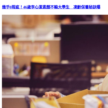
幾乎0瑕疵！46歲李心潔素顏不輸大學生 凍齡保養秘訣曝