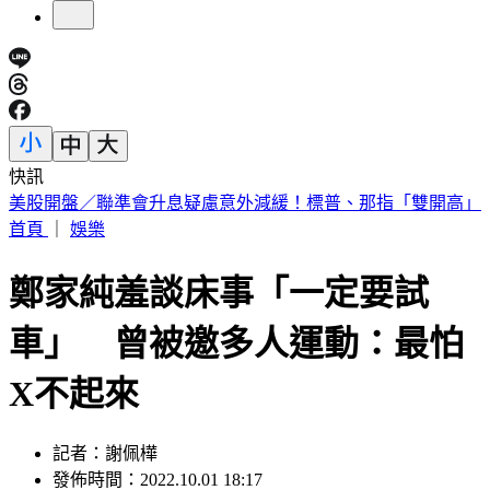
快訊
剛接手2天閃辭董座！宏碁發重訊曝：發現兆基屋管內部管理
缺失
首頁
｜
娛樂
鄭家純羞談床事「一定要試
車」 曾被邀多人運動：最怕
X不起來
記者：謝佩樺