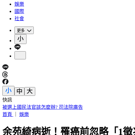
娛樂
國際
社會
更多
快訊
連戰二媳婦罕動怒！重砲轟財政部：太不負責任
首頁
｜
娛樂
余苑綺病逝！罹癌前忽略「1徵