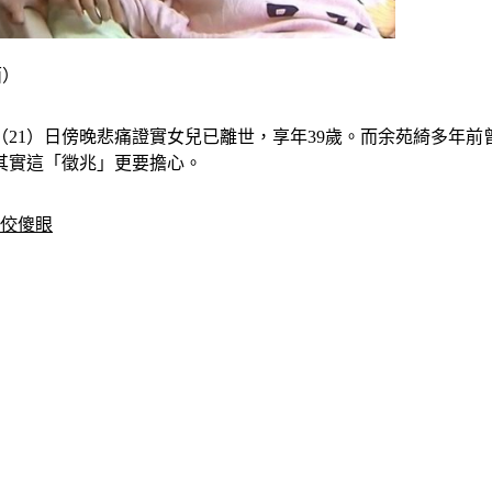
面）
21）日傍晚悲痛證實女兒已離世，享年39歲。而余苑綺多年前
其實這「徵兆」更要擔心。
子佼傻眼