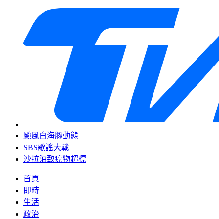
颱風白海豚動態
SBS歌謠大戰
沙拉油致癌物超標
首頁
即時
生活
政治