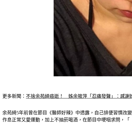
更多新聞：
不捨余苑綺癌逝！　姊余筱萍「忍痛發聲」：感謝
余苑綺5年前曾在節目《醫師好辣》中透露，自己排便習慣改
作息正常又愛運動，加上不抽菸喝酒，在節目中哽咽求問，「