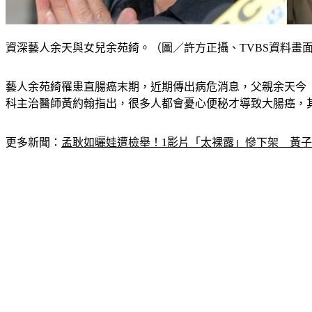
資深藝人余天與女兒余苑綺。（圖／許方正攝、TVBS資料畫
藝人余苑綺罹患直腸癌末期，近期傳出病危消息，父親余天今（
科主治醫師黃約翰指出，很多人都會憂心便秘才導致大腸癌，
更多新聞：
孟耿如曬娃遭檢舉！1影片「太裸露」慘下架　黃