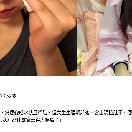
妳忍受我
變，糞便變成水狀且稀黏，但女生生理期前後，會出現拉肚子、
（我）為什麼會去得大腸癌？」