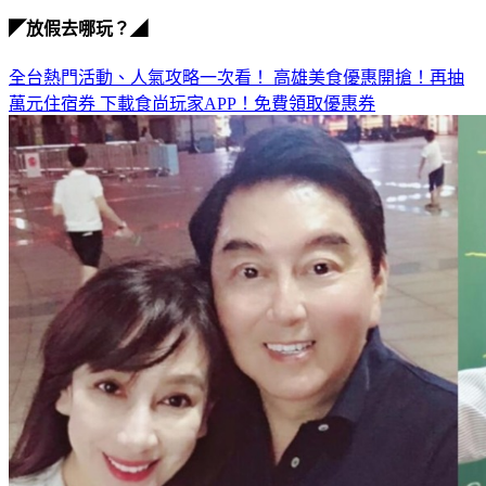
◤放假去哪玩？◢
全台熱門活動、人氣攻略一次看！
高雄美食優惠開搶！再抽
萬元住宿券
下載食尚玩家APP！免費領取優惠券