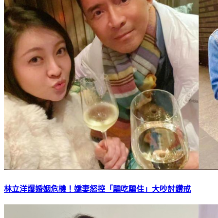
林立洋爆婚姻危機！嬌妻怒控「騙吃騙住」大吵討鑽戒