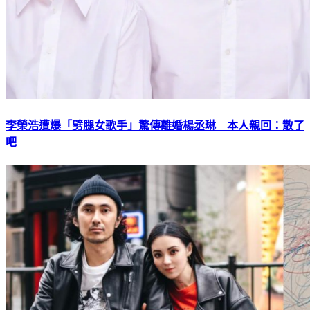
李榮浩遭爆「劈腿女歌手」驚傳離婚楊丞琳 本人親回：散了
吧