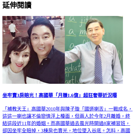
延伸閱讀
坐牢賣3房賠光！高國華「月賺1.6億」超狂奢華近況曝
「補教天王」高國華2010年與陳子璇「國道喇舌」一戰成名，
這這一喇也讓不倫戀情浮上檯面，但兩人於今年2月離婚，終
結這段近11年的婚姻。而高國華過去風光時開過8家補習班，
卻因坐牢全賠掉，3棟房也賣光，地位墜入谷底。怎料，高國