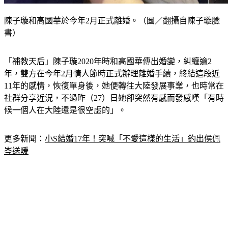
陳子璇和高國華於今年2月正式離婚。（圖／翻攝自陳子璇臉
書）
「補教天后」陳子璇2020年時和高國華傳出婚變，糾纏逾2
年，雙方在今年2月情人節時正式辦理離婚手續，終結這段近
11年的感情，恢復單身後，她便轉往大陸發展事業，也時常在
社群分享近況，不過昨（27）日她卻突然有感而發感嘆「有時
候一個人在大陸還是很空虛的」。
更多新聞：
小S結婚17年！突喊「不愛這樣的生活」釣出侯佩
岑送暖