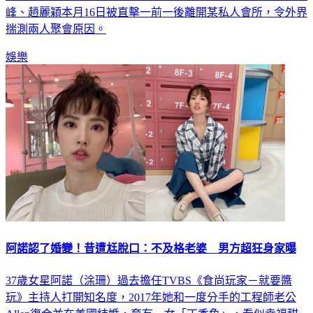
峰、趙麗穎本月16日被直擊一前一後離開某私人會所，令外界
揣測兩人聚會原因。
娛樂
阿諾認了婚變！昔遭尪脫口：不及格老婆 男方超狂身家曝
37歲女星阿諾（涂珊）過去擔任TVBS《食尚玩家－就要醬
玩》主持人打開知名度，2017年她和一度分手的工程師老公