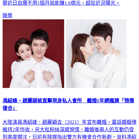
華近日自爆不用1個月就能賺1.6億元，超狂近況曝光。
娛樂
馮紹峰、趙麗穎被直擊現身私人會所 離婚1年網瘋猜「預備
復合」
大陸演員馮紹峰、趙麗穎去（2021）年宣布離婚，童話婚姻僅
維持2年作收，另大批粉絲深感惋惜，離婚後兩人的互動仍受
到高度關注，日前有陸媒指出雙方有機會合作新劇，豈料馮紹