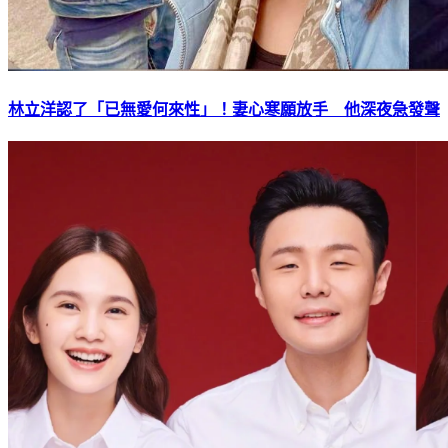
林立洋認了「已無愛何來性」！妻心寒願放手 他深夜急發聲