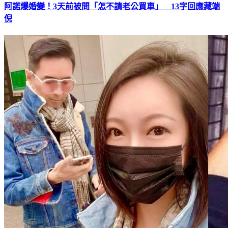
阿諾爆婚變！3天前被問「怎不請老公買車」 13字回應藏端
倪