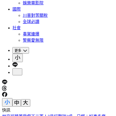
娛樂電影院
國際
川普對等關稅
全球必讀
社會
毒駕連爆
警察愛無限
更多
快訊