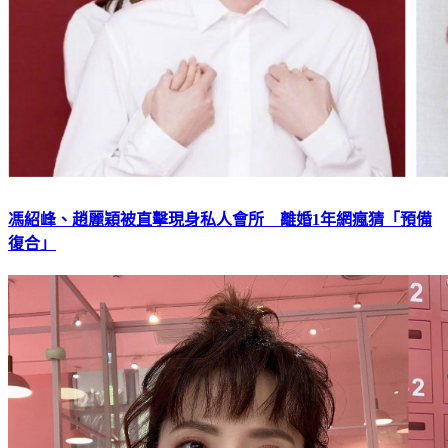
馮紹峰、趙麗穎被直擊現身私人會所 離婚1年網瘋猜「預備
復合」