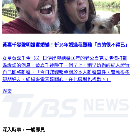
黃嘉千發聲明證實婚變！斬16年婚過程艱難「真的很不得已」
女星黃嘉千今（6）日傳出與結婚16年的老公夏克立準備打離
婚訴訟的消息，黃嘉千神隱了一個早上，稍早透過經紀人證實
自己即將離婚，「今日媒體報導關於本人離婚事件，驚動很多
親朋好友，紛紛來電表達關心，在此感謝也抱歉。」
娛樂
深入時事，一觸即見