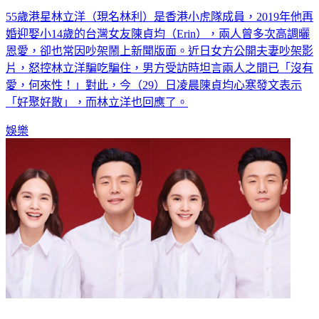
55歲港星林立洋（現名林利）是香港小虎隊成員，2019年他再
婚迎娶小14歲的台灣女友陳貞均（Erin），兩人曾多次高調曬
恩愛，卻也常因吵架鬧上新聞版面。近日女方公開夫妻吵架影
片，怒控林立洋騙吃騙住，男方受訪時坦言兩人之間已「沒有
愛，何來性！」對此，今（29）日凌晨陳貞均心寒發文表示
「好聚好散」，而林立洋也回應了。
娛樂