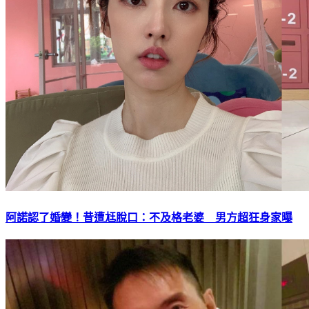
阿諾認了婚變！昔遭尪脫口：不及格老婆 男方超狂身家曝