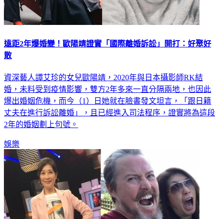
遠距2年爆婚變！歐陽靖證實「國際離婚訴訟」開打：好聚好
散
資深藝人譚艾珍的女兒歐陽靖，2020年與日本攝影師RK結
婚，未料受到疫情影響，雙方2年多來一直分隔兩地，也因此
爆出婚姻危機，而今（1）日她就在臉書發文坦言，「跟日籍
丈夫在進行訴訟離婚」，且已經進入司法程序，證實將為這段
2年的婚姻劃上句號。
娛樂