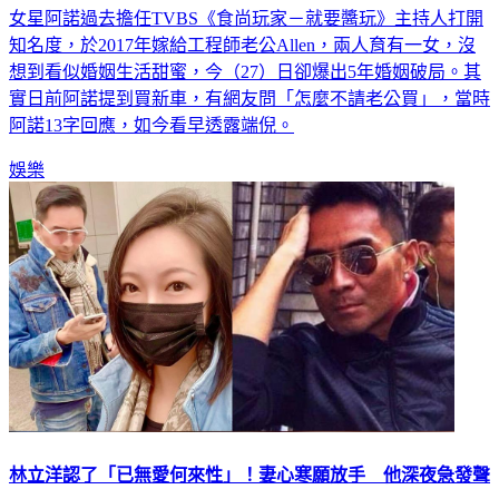
女星阿諾過去擔任TVBS《食尚玩家－就要醬玩》主持人打開
知名度，於2017年嫁給工程師老公Allen，兩人育有一女，沒
想到看似婚姻生活甜蜜，今（27）日卻爆出5年婚姻破局。其
實日前阿諾提到買新車，有網友問「怎麼不請老公買」，當時
阿諾13字回應，如今看早透露端倪。
娛樂
林立洋認了「已無愛何來性」！妻心寒願放手 他深夜急發聲