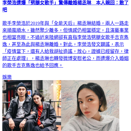
李榮浩遭爆「劈腿女歌手」驚傳離婚楊丞琳 本人親回：散了
吧
歌手李榮浩於2019年與「全能天后」楊丞琳結婚，兩人一路走
來順風順水，雖然聚少離多，但情感仍相當穩定，且演藝事業
也相當亮眼，不過近來陸網卻有直指李榮浩劈腿女歌手吉克雋
逸，甚至為此與楊丞琳離婚。對此，李榮浩發文闢謠，表示
「疫情當下，還有人給我胡扯造謠，放心，證據已經留存，律
師正在處理」，楊丞琳也轉發微博安慰老公，而遭爆介入婚姻
的歌手吉克雋逸也給予回應。
娛樂