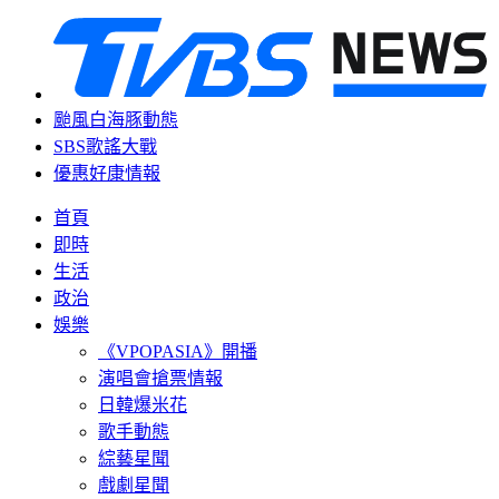
颱風白海豚動態
SBS歌謠大戰
優惠好康情報
首頁
即時
生活
政治
娛樂
《VPOPASIA》開播
演唱會搶票情報
日韓爆米花
歌手動態
綜藝星聞
戲劇星聞