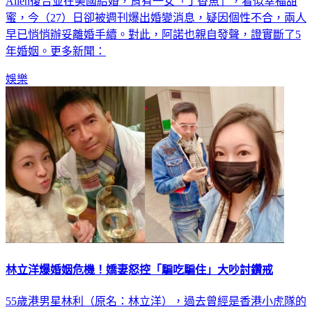
Allen復合並在美國結婚，育有一女「丁香魚」，看似幸福甜
蜜，今（27）日卻被週刊爆出婚變消息，疑因個性不合，兩人
早已悄悄辦妥離婚手續。對此，阿諾也親自發聲，證實斷了5
年婚姻。更多新聞：
娛樂
林立洋爆婚姻危機！嬌妻怒控「騙吃騙住」大吵討鑽戒
55歲港男星林利（原名：林立洋），過去曾經是香港小虎隊的