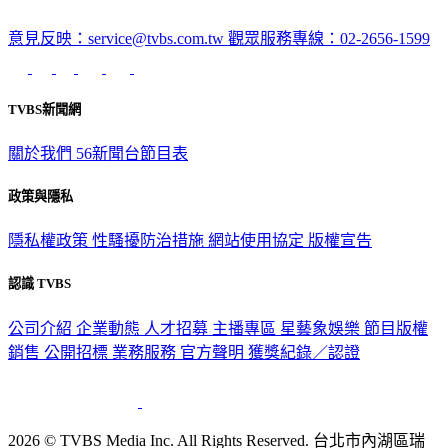
意見反映：service@tvbs.com.tw
觀眾服務專線：02-2656-1599
TVBS新聞網
關於我們
56新聞台節目表
政策與隱私
隱私權政策
性騷擾防治措施
網站使用協定
版權宣告
認識 TVBS
公司介紹
企業動態
人才招募
主播專區
星藝象娛樂
節目版權
銷售
公開招標
業務服務
官方聲明
獲獎紀錄／認證
2026 © TVBS Media Inc. All Rights Reserved. 台北市內湖區瑞