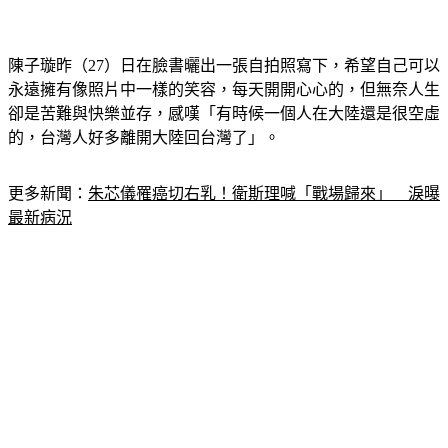
陳子璇昨（27）日在臉書曬出一張自拍照寫下，希望自己可以
永遠擁有像照片中一樣的笑容，每天開開心心的，但無奈人生
卻是苦難與快樂並存，感嘆「有時候一個人在大陸還是很空虛
的，台灣人好多離開大陸回台灣了」。
更多新聞：
朱芯儀罹癌切右乳！衛斯理喊「戰場歸來」　淚曝
最新病況