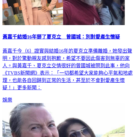
黃嘉千結婚16年掰了夏克立 曾國城：別對愛產生懷疑
黃嘉千今（6）證實與結婚16年的夏克立準備離婚，她發出聲
明，對於驚動親友感到抱歉，希望不要因此傷害到無辜的家
人。與黃嘉千、夏克立交情很好的曾國城被問到此事，他向
《TVBS新聞網》表示：「一切都希望大家能夠心平氣和地處
理，也能各自回歸到正常的生活，甚至於不會對愛產生懷
疑！」更多新聞：
娛樂