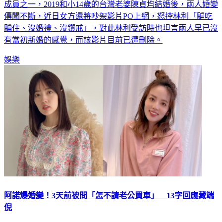
成員之一，2019和小14歲的台灣老婆陳貞均結婚後，兩人婚變
傳聞不斷，近日女方還將吵架影片PO上網，怒控林利「騙吃
騙住、沒婚禮、沒鑽戒」，對此林利受訪時也坦言兩人早已沒
有當初新婚的感覺，而該影片目前已遭刪除。
娛樂
阿諾爆婚變！3天前被問「怎不請老公買車」 13字回應藏端
倪