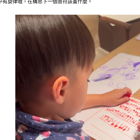
中有旋律哦，在構思下一個音符該畫什麼。