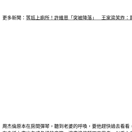
更多新聞：
等尪上廁所！許維恩「突被降落」　王家梁笑炸：
周杰倫原本在房間彈琴，聽到老婆的呼喚，要他趕快過去看看，