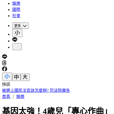
娛樂
國際
社會
更多
快訊
路透：伊朗警告波灣國家 美再動武恐危及區域能源設施
首頁
｜
娛樂
基因太強！4歲兒「專心作曲」