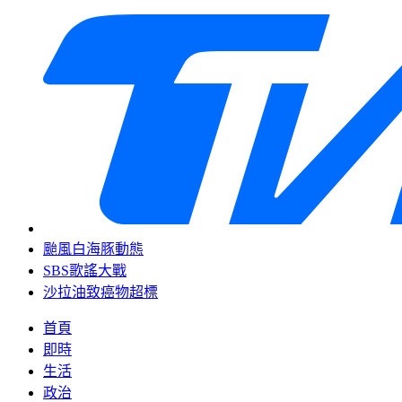
颱風白海豚動態
SBS歌謠大戰
沙拉油致癌物超標
首頁
即時
生活
政治