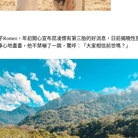
4歲兒子Romeo，年初開心宣布昆凌懷有第三胎的好消息，日前揭
專心地畫畫，他不禁嚇了一跳，驚呼：「大家相信前世嗎？」