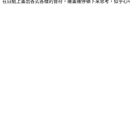
在白紙上畫出各式各樣的音符，邊畫邊停頓下來思考，似乎心