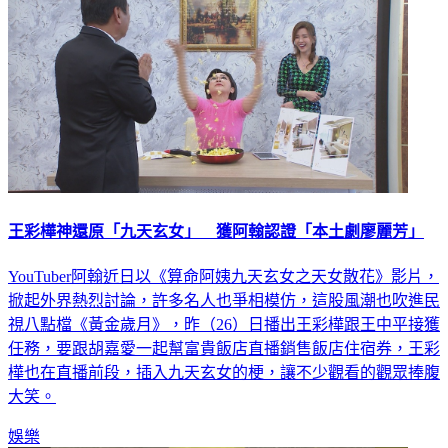
王彩樺神還原「九天玄女」 獲阿翰認證「本土劇廖麗芳」
YouTuber阿翰近日以《算命阿姨九天玄女之天女散花》影片，
掀起外界熱烈討論，許多名人也爭相模仿，這股風潮也吹進民
視八點檔《黃金歲月》，昨（26）日播出王彩樺跟王中平接獲
任務，要跟胡嘉愛一起幫富貴飯店直播銷售飯店住宿券，王彩
樺也在直播前段，插入九天玄女的梗，讓不少觀看的觀眾捧腹
大笑。
娛樂