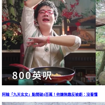
阿翰「九天玄女」點閱破4百萬！他嫌無趣反被虧：沒看懂