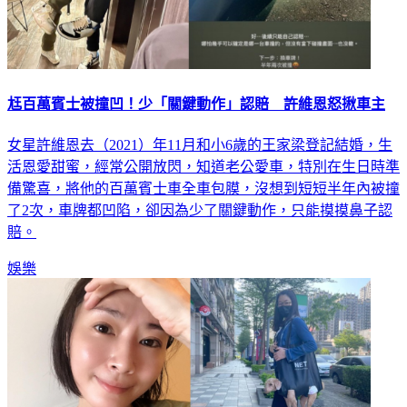
尪百萬賓士被撞凹！少「關鍵動作」認賠 許維恩怒揪車主
女星許維恩去（2021）年11月和小6歲的王家梁登記結婚，生
活恩愛甜蜜，經常公開放閃，知道老公愛車，特別在生日時準
備驚喜，將他的百萬賓士車全車包膜，沒想到短短半年內被撞
了2次，車牌都凹陷，卻因為少了關鍵動作，只能摸摸鼻子認
賠。
娛樂