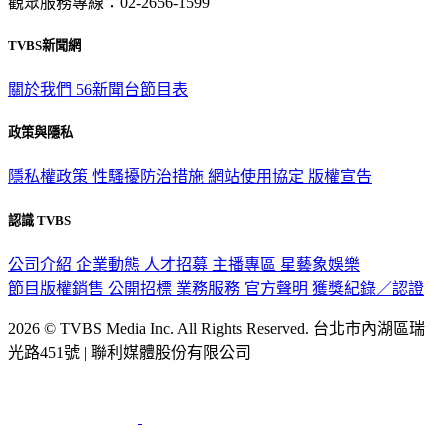
觀眾服務專線：02-2656-1599
TVBS新聞網
關於我們
56新聞台節目表
政策與隱私
隱私權政策
性騷擾防治措施
網站使用協定
版權宣告
認識 TVBS
公司介紹
企業動態
人才招募
主播專區
星藝象娛樂
節目版權銷售
公開招標
業務服務
官方聲明
獲獎紀錄／認證
2026 © TVBS Media Inc. All Rights Reserved. 台北市內湖區瑞
光路451號 | 聯利媒體股份有限公司