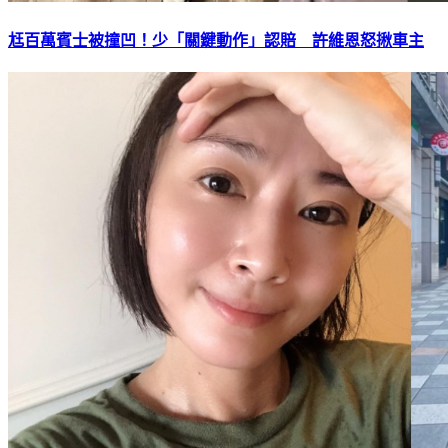
尪百萬賓士被撞凹！少「關鍵動作」認賠 許維恩怒揪車主