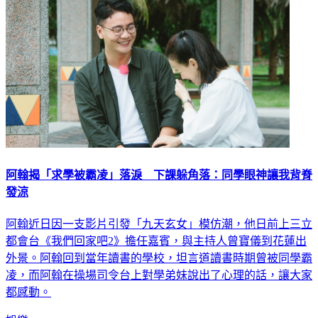
阿翰揭「求學被霸凌」落淚 下課躲角落：同學眼神讓我背脊
發涼
阿翰近日因一支影片引發「九天玄女」模仿潮，他日前上三立
都會台《我們回家吧2》擔任嘉賓，與主持人曾寶儀到花蓮出
外景。阿翰回到當年讀書的學校，坦言道讀書時期曾被同學霸
凌，而阿翰在操場司令台上對學弟妹說出了心理的話，讓大家
都感動。