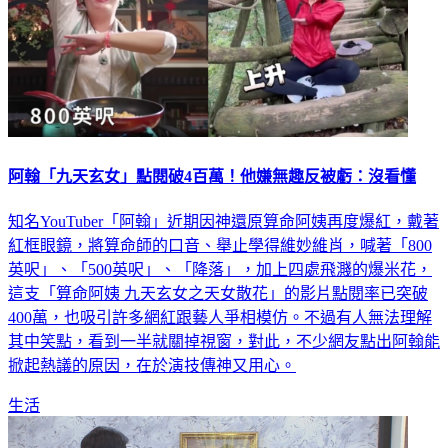
阿翰「九天玄女」點閱破4百萬！他嫌無趣反被虧：沒看懂
知名YouTuber「阿翰」近期因神還原算命阿姨再度爆紅，戴著
紅框眼鏡，將算命師的口音、舉止學得維妙維肖，喊著「800
英呎」、「500英呎」、「降落」，加上四處飛濺的爆米花，
這支「算命阿姨 九天玄女之天女散花」的影片點閱率已突破
400萬，也吸引許多網紅跟藝人爭相模仿。不過有人無法理解
其中笑點，看到一半就關掉視窗，對此，不少網友點出阿翰能
掀起熱議的原因，在於演技傳神又用心。
生活