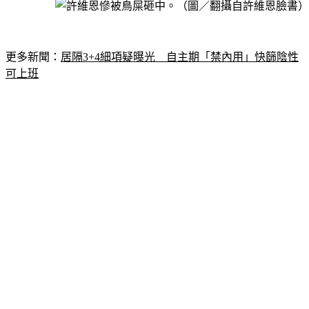
更多新聞：
居隔3+4細項疑曝光　自主期「禁內用」快篩陰性
可上班