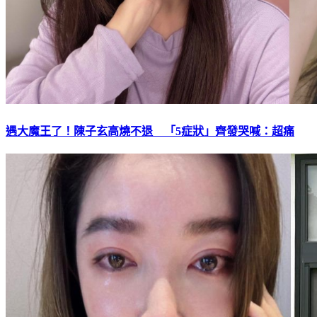
遇大魔王了！陳子玄高燒不退 「5症狀」齊發哭喊：超痛