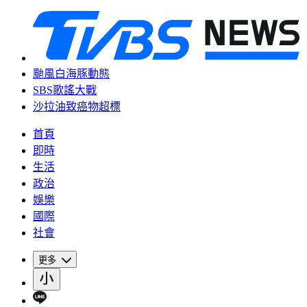
颱風白海豚動態
SBS歌謠大戰
沙拉油致癌物超標
首頁
即時
生活
政治
娛樂
國際
社會
更多