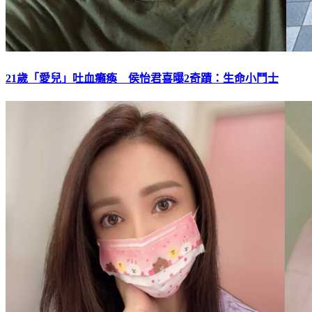
21歲「愛兒」吐血癱瘓 侯怡君喜曝2奇蹟：生命小鬥士