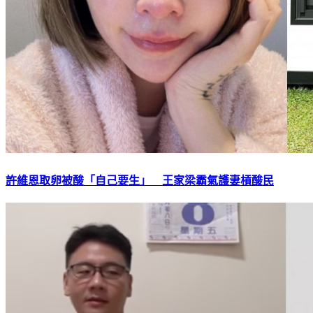
許維恩取卵被酸「自己要生」 王家梁霸氣護妻槓酸民