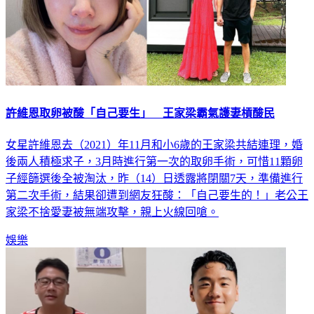
許維恩取卵被酸「自己要生」 王家梁霸氣護妻槓酸民
女星許維恩去（2021）年11月和小6歲的王家梁共結連理，婚
後兩人積極求子，3月時進行第一次的取卵手術，可惜11顆卵
子經篩選後全被淘汰，昨（14）日透露將閉關7天，準備進行
第二次手術，結果卻遭到網友狂酸：「自己要生的！」老公王
家梁不捨愛妻被無端攻擊，親上火線回嗆。
娛樂