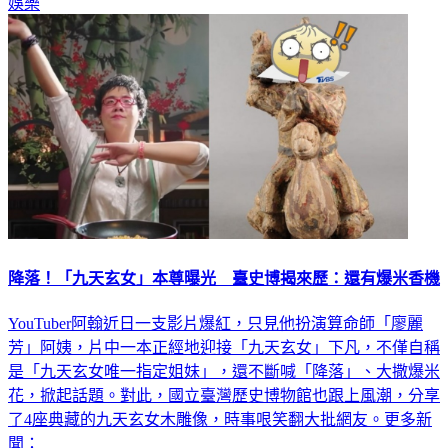
娛樂
降落！「九天玄女」本尊曝光 臺史博揭來歷：還有爆米香機
YouTuber阿翰近日一支影片爆紅，只見他扮演算命師「廖麗
芳」阿姨，片中一本正經地迎接「九天玄女」下凡，不僅自稱
是「九天玄女唯一指定姐妹」，還不斷喊「降落」、大撒爆米
花，掀起話題。對此，國立臺灣歷史博物館也跟上風潮，分享
了4座典藏的九天玄女木雕像，時事哏笑翻大批網友。更多新
聞：