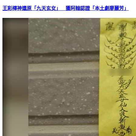
王彩樺神還原「九天玄女」 獲阿翰認證「本土劇廖麗芳」