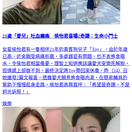
21歲「愛兒」吐血癱瘓 侯怡君喜曝2奇蹟：生命小鬥士
女星侯怡君有一隻相伴21年的貴賓狗兒子「Toy」，由於年歲
已高，近來飽受病痛折磨，多處器官有問題，也不肯進食喝
水，令侯怡君相當擔憂，理智上知道應該讓愛犬安樂死解脫，
但情感上卻做不到，最終決定將Toy帶回家休養。昨（24）日
她連發2篇文報喜，透露愛犬願意進食喝肉湯，在簡易輔具的
幫助下慢慢起身走路，侯怡君高興直呼：「希望是奇蹟，不是
迴光返照！」
娛樂