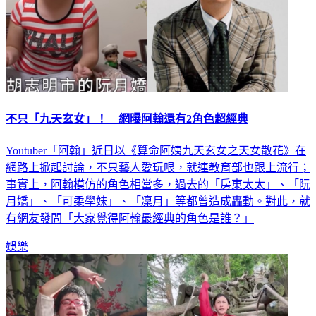
不只「九天玄女」！ 網曝阿翰還有2角色超經典
Youtuber「阿翰」近日以《算命阿姨九天玄女之天女散花》在
網路上掀起討論，不只藝人愛玩哏，就連教育部也跟上流行；
事實上，阿翰模仿的角色相當多，過去的「房東太太」、「阮
月嬌」、「可柔學妹」、「凜月」等都曾造成轟動。對此，就
有網友發問「大家覺得阿翰最經典的角色是誰？」
娛樂