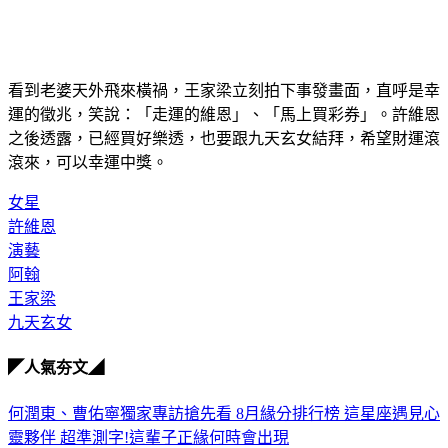
看到老婆天外飛來橫禍，王家梁立刻拍下事發畫面，直呼是幸
運的徵兆，笑說：「走運的維恩」、「馬上買彩券」。許維恩
之後透露，已經買好樂透，也要跟九天玄女結拜，希望財運滾
滾來，可以幸運中獎。
女星
許維恩
演藝
阿翰
王家梁
九天玄女
◤人氣夯文◢
何潤東、曹佑寧獨家專訪搶先看
8月緣分排行榜 這星座遇見心
靈夥伴
超準測字!這輩子正緣何時會出現