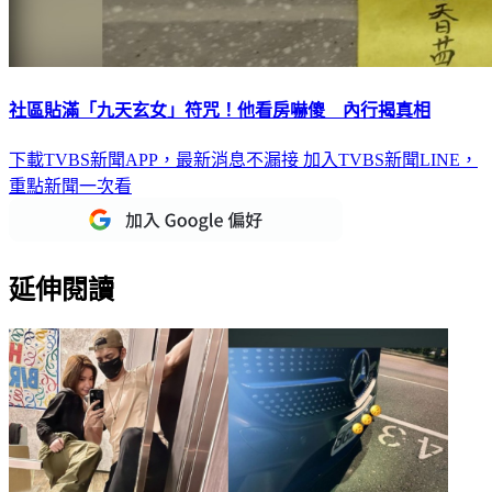
社區貼滿「九天玄女」符咒！他看房嚇傻 內行揭真相
下載TVBS新聞APP，最新消息不漏接
加入TVBS新聞LINE，
重點新聞一次看
延伸閱讀