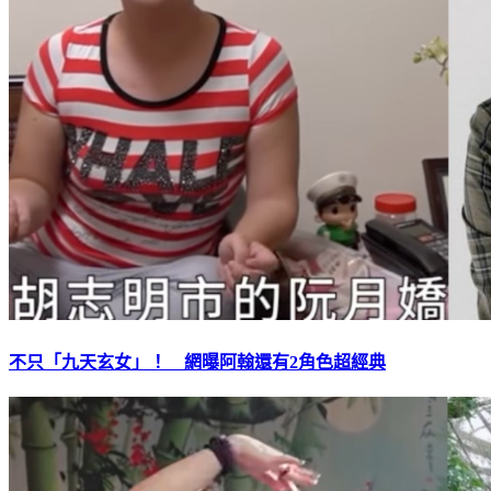
不只「九天玄女」！ 網曝阿翰還有2角色超經典