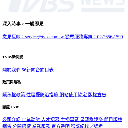
深入時事，一觸即見
意見反映：service@tvbs.com.tw
觀眾服務專線：02-2656-1599
TVBS新聞網
關於我們
56新聞台節目表
政策與隱私
隱私權政策
性騷擾防治措施
網站使用協定
版權宣告
認識 TVBS
公司介紹
企業動態
人才招募
主播專區
星藝象娛樂
節目版權