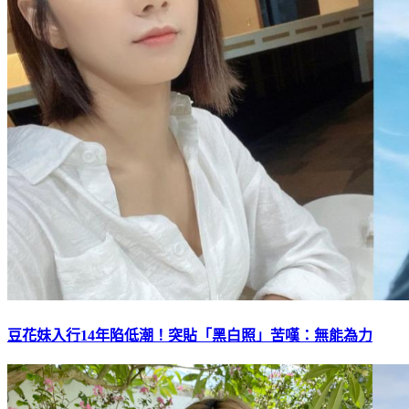
豆花妹入行14年陷低潮！突貼「黑白照」苦嘆：無能為力