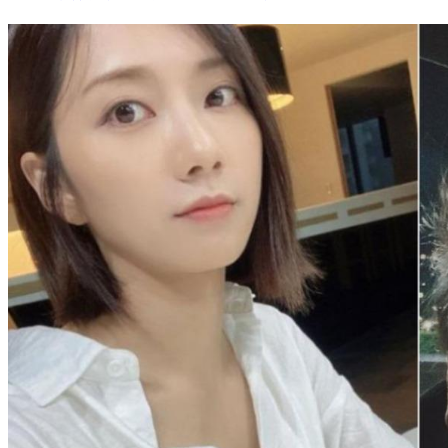
豆花妹淚崩片瘋傳！爆公司求償百萬逼下架 經紀人說話了