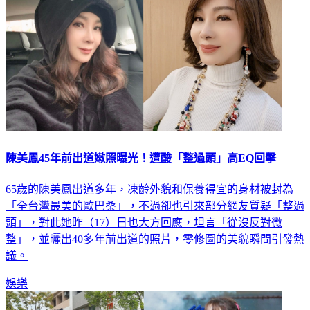
陳美鳳45年前出道嫩照曝光！遭酸「整過頭」高EQ回擊
65歲的陳美鳳出道多年，凍齡外貌和保養得宜的身材被封為
「全台灣最美的歐巴桑」，不過卻也引來部分網友質疑「整過
頭」，對此她昨（17）日也大方回應，坦言「從沒反對微
整」，並曬出40多年前出道的照片，零修圖的美貌瞬間引發熱
議。
娛樂