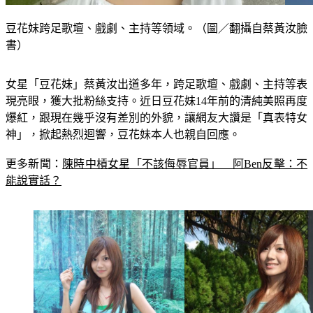
豆花妹跨足歌壇、戲劇、主持等領域。（圖／翻攝自蔡黃汝臉
書）
女星「豆花妹」蔡黃汝出道多年，跨足歌壇、戲劇、主持等表
現亮眼，獲大批粉絲支持。近日豆花妹14年前的清純美照再度
爆紅，跟現在幾乎沒有差別的外貌，讓網友大讚是「真表特女
神」，掀起熱烈迴響，豆花妹本人也親自回應。
更多新聞：
陳時中槓女星「不該侮辱官員」　阿Ben反擊：不
能說實話？