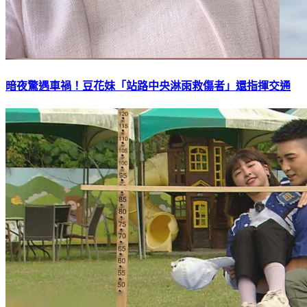
暗夜驚遇車禍！豆花妹「站路中央淋雨救傷者」還指揮交通