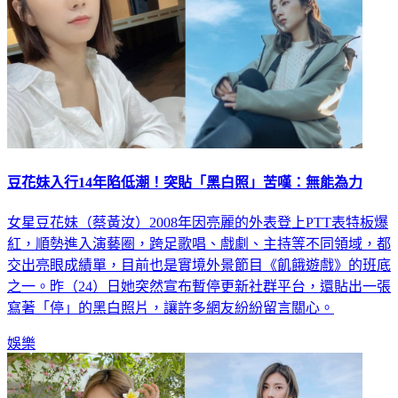
豆花妹入行14年陷低潮！突貼「黑白照」苦嘆：無能為力
女星豆花妹（蔡黃汝）2008年因亮麗的外表登上PTT表特板爆
紅，順勢進入演藝圈，跨足歌唱、戲劇、主持等不同領域，都
交出亮眼成績單，目前也是實境外景節目《飢餓遊戲》的班底
之一。昨（24）日她突然宣布暫停更新社群平台，還貼出一張
寫著「停」的黑白照片，讓許多網友紛紛留言關心。
娛樂