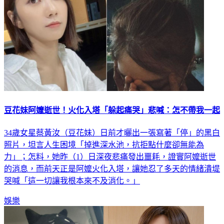
豆花妹阿嬤逝世！火化入塔「躲起痛哭」悲喊：怎不帶我一起
34歲女星蔡黃汝（豆花妹）日前才曬出一張寫著「停」的黑白
照片，坦言人生困境「掉進深水池，抗拒點什麼卻無能為
力」；怎料，她昨（1）日深夜悲痛發出噩耗，證實阿嬤逝世
的消息，而前天正是阿嬤火化入塔，讓她忍了多天的情緒潰堤
哭喊「這一切讓我根本來不及消化。」
娛樂