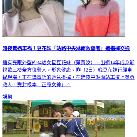
暗夜驚遇車禍！豆花妹「站路中央淋雨救傷者」還指揮交通
擁有亮眼外型的34歲女星豆花妹（蔡黃汝），出道14年成為影
視歌三棲全方位藝人，形象健康。昨（2日）晚豆花妹行經車
禍現場，正在講電話的她急掛掉，在暗夜中淋雨站車道上英勇
救人，受封根本「正義女神」。
娛樂