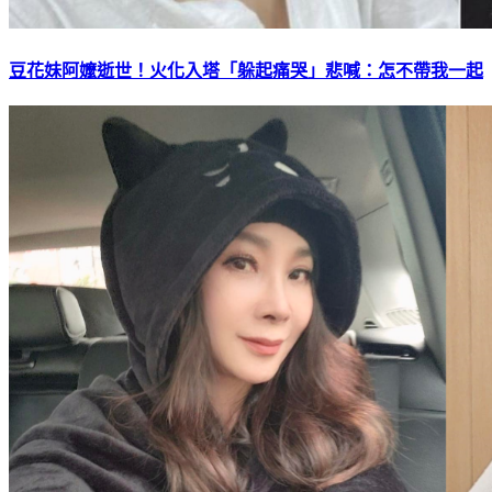
豆花妹阿嬤逝世！火化入塔「躲起痛哭」悲喊：怎不帶我一起