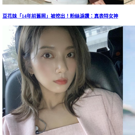
豆花妹「14年前舊照」被挖出！粉絲淚讚：真表特女神