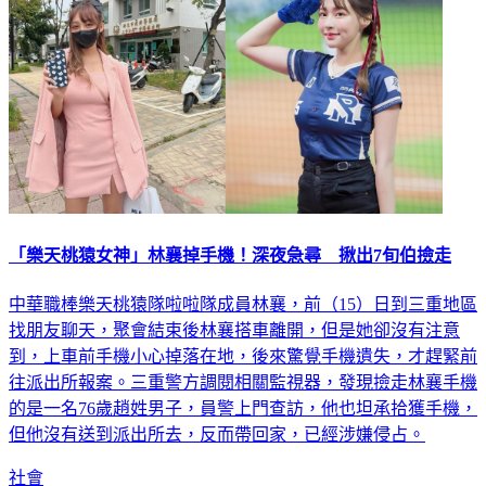
「樂天桃猿女神」林襄掉手機！深夜急尋 揪出7旬伯撿走
中華職棒樂天桃猿隊啦啦隊成員林襄，前（15）日到三重地區
找朋友聊天，聚會結束後林襄搭車離開，但是她卻沒有注意
到，上車前手機小心掉落在地，後來驚覺手機遺失，才趕緊前
往派出所報案。三重警方調閱相關監視器，發現撿走林襄手機
的是一名76歲趙姓男子，員警上門查訪，他也坦承拾獲手機，
但他沒有送到派出所去，反而帶回家，已經涉嫌侵占。