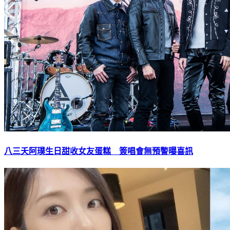
八三夭阿璞生日甜收女友蛋糕 簽唱會無預警曝喜訊