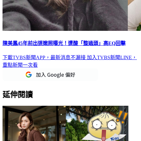
陳美鳳45年前出道嫩照曝光！遭酸「整過頭」高EQ回擊
下載TVBS新聞APP，最新消息不漏接
加入TVBS新聞LINE，
重點新聞一次看
延伸閱讀