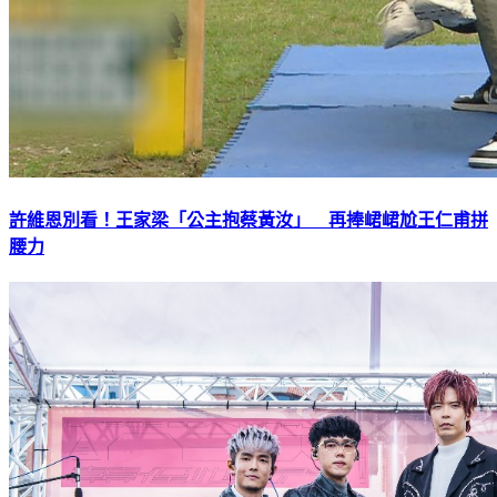
許維恩別看！王家梁「公主抱蔡黃汝」 再捧峮峮尬王仁甫拼
腰力