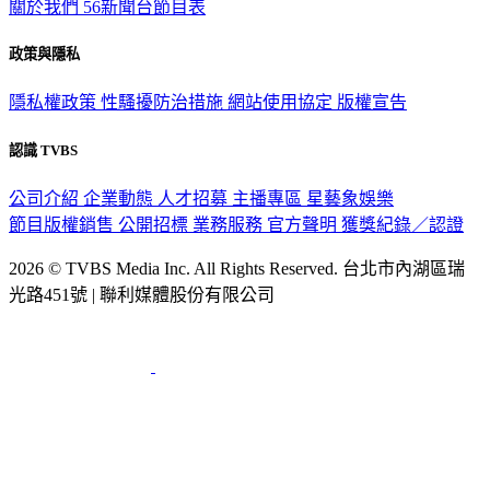
關於我們
56新聞台節目表
政策與隱私
隱私權政策
性騷擾防治措施
網站使用協定
版權宣告
認識 TVBS
公司介紹
企業動態
人才招募
主播專區
星藝象娛樂
節目版權銷售
公開招標
業務服務
官方聲明
獲獎紀錄／認證
2026 © TVBS Media Inc. All Rights Reserved. 台北市內湖區瑞
光路451號 | 聯利媒體股份有限公司