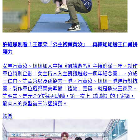
許維恩別看！王家梁「公主抱蔡黃汝」 再捧峮峮尬王仁甫拼
腰力
女星蔡黃汝、峮峮加入中視《飢餓遊戲》主持群滿一年，製作
單位特別企劃「女主持人入主飢餓遊戲一週年紀念賽」，分成
王仁甫、許孟哲以及孫協志一隊，蔡黃汝、峮峮一隊進行對抗
賽，製作單位還幫兩美準備「禮物」嘉賓，就是邀來王家梁、
許明杰、是元介3位猛男助陣，第一次上《飢餓》的王家梁，
筋肉人的身型被三帥猛誇讚。
娛樂