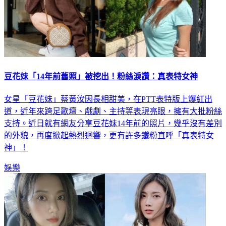
豆花妹「14年前舊照」被挖出！粉絲淚讚：真表特女神
女星「豆花妹」蔡黃汝因長相甜美，在PTT表特版上爆紅出
道，近年來跨足歌壇、戲劇、主持等表現亮眼，擁有大批粉絲
支持。近日就有網友分享豆花妹14年前的照片，幾乎沒有差別
的外貌，再度掀起熱烈迴響，更有許多鐵粉直呼「真表特女
神」！
娛樂