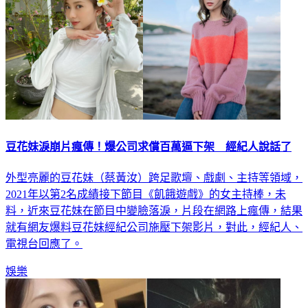
豆花妹淚崩片瘋傳！爆公司求償百萬逼下架 經紀人說話了
外型亮麗的豆花妹（蔡黃汝）跨足歌壇、戲劇、主持等領域，
2021年以第2名成績接下節目《飢餓遊戲》的女主持棒，未
料，近來豆花妹在節目中變臉落淚，片段在網路上瘋傳，結果
就有網友爆料豆花妹經紀公司施壓下架影片，對此，經紀人、
電視台回應了。
娛樂