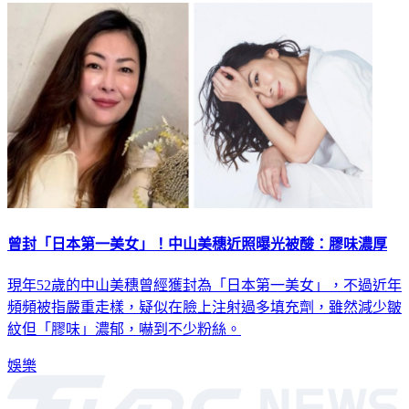
社會
曾封「日本第一美女」！中山美穗近照曝光被酸：膠味濃厚
現年52歲的中山美穗曾經獲封為「日本第一美女」，不過近年
頻頻被指嚴重走樣，疑似在臉上注射過多填充劑，雖然減少皺
紋但「膠味」濃郁，嚇到不少粉絲。
娛樂