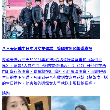
八三夭阿璞生日甜收女友蛋糕 簽唱會無預警曝喜訊
搖滾天團八三夭於2021年底推出第5張錄音室專輯《顛倒世
界》，這是5人自立門戶後的首張作品，今（27）日他們在西
門町舉行簽唱會，宣布將在8月舉行小巨蛋演唱會，而剛好過
生日的主唱阿璞，被問到是否有收到女友豆花妹（蔡黃汝）送
的生日禮物，他害羞的透露女友早就送上蛋糕給祝福。
娛樂