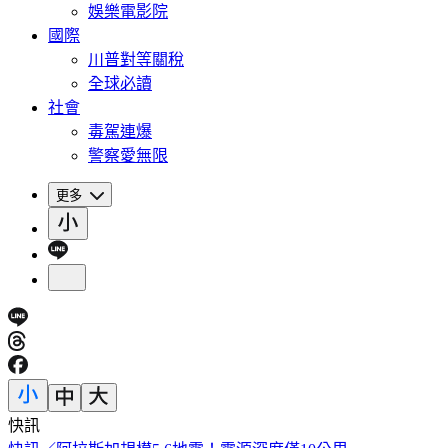
娛樂電影院
國際
川普對等關稅
全球必讀
社會
毒駕連爆
警察愛無限
更多
快訊