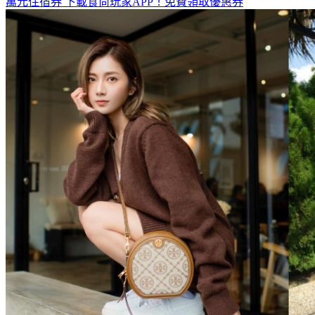
全台熱門活動、人氣攻略一次看！
高雄美食優惠開搶！再抽
萬元住宿券
下載食尚玩家APP！免費領取優惠券