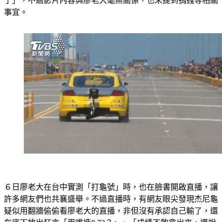
事宜。
６日廖老大在台中實測「打龜號」時，也在臉書開啟直播，讓
許多網友們也共襄盛舉。不過直播時，有網友眼尖發現杰尼龜
疑似用翻牆偷偷看廖老大的直播，非但沒有承認自己輸了，還
在底下放出狂言「用嘴造8.72？」、「成績不敢拿出來，還說