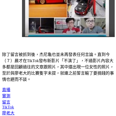
除了留言被抓到後，杰尼龜也並未再發表任何言論。直到今
（７）晨才在TikTok發布新影片「不演了」，不過影片內容大
多都是回顧過往的文章跟照片，其中還出現一位女性的照片，
至於與廖老大的比賽隻字未提，就連之前誓言輸了要捐錢的事
情也避而不談。
直播
實測
留言
TikTok
廖老大
HG杰爺