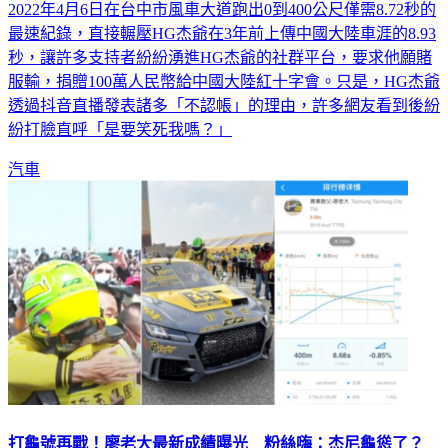
最速紀錄，直接輾壓HG杰爺在3年前上傳中國大陸車涯的8.93
秒，讓許多支持者紛紛湧進HG杰爺的社群平台，要求他願賭
服輸，捐贈100萬人民幣給中國大陸紅十字會。只是，HG杰爺
透過抖音直播發表諸多「不認帳」的理由，許多網友看到後紛
紛打臉直呼「是要笑死我嗎？」
汽車
打龜號再戰！廖老大最新成績曝光 粉絲嗨：杰尼龜慫了？