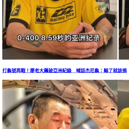
打龜號再戰！廖老大飆破亞洲紀錄 喊話杰尼龜：輸了就該捐