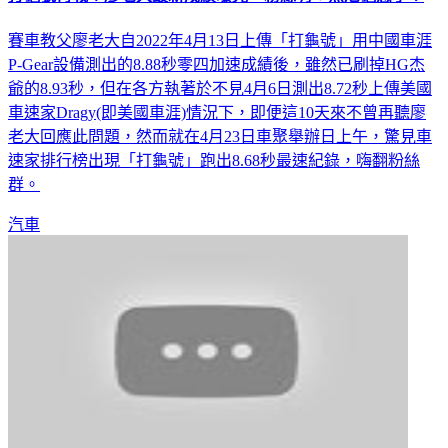
賽車教父廖老大自2022年4月13日上傳「打龜號」用中國車涯
P-Gear設備測出的8.88秒零四加速成績後，雖然已刷掉HG杰
爺的8.93秒，但在各方執著於不見4月6日測出8.72秒上傳美國
車速家Dragy(即美國車涯)情況下，即便這10天來不曾再聽廖
老大回應此問題，然而就在4月23日車聚舉辦日上午，驚見車
速家排行榜出現「打龜號」跑出8.68秒最速紀錄，嗨翻粉絲
群。
汽車