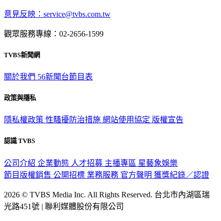
意見反映：service@tvbs.com.tw
觀眾服務專線：02-2656-1599
TVBS新聞網
關於我們
56新聞台節目表
政策與隱私
隱私權政策
性騷擾防治措施
網站使用協定
版權宣告
認識 TVBS
公司介紹
企業動態
人才招募
主播專區
星藝象娛樂
節目版權銷售
公開招標
業務服務
官方聲明
獲獎紀錄／認證
2026 © TVBS Media Inc. All Rights Reserved. 台北市內湖區瑞
光路451號 | 聯利媒體股份有限公司