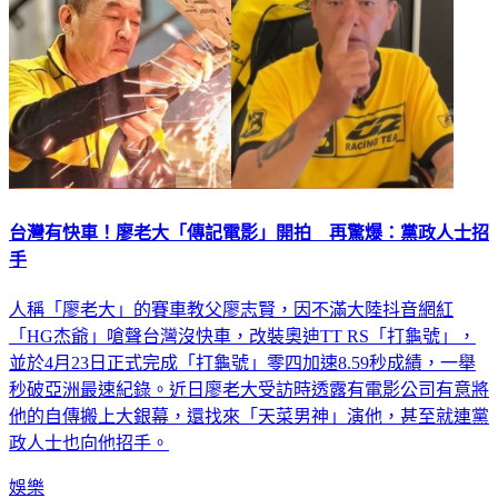
台灣有快車！廖老大「傳記電影」開拍 再驚爆：黨政人士招
手
人稱「廖老大」的賽車教父廖志賢，因不滿大陸抖音網紅
「HG杰爺」嗆聲台灣沒快車，改裝奧迪TT RS「打龜號」，
並於4月23日正式完成「打龜號」零四加速8.59秒成績，一舉
秒破亞洲最速紀錄。近日廖老大受訪時透露有電影公司有意將
他的自傳搬上大銀幕，還找來「天菜男神」演他，甚至就連黨
政人士也向他招手。
娛樂