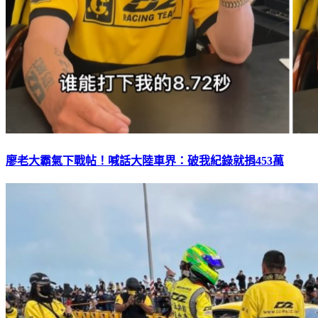
廖老大霸氣下戰帖！喊話大陸車界：破我紀錄就捐453萬