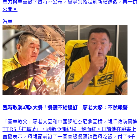
公開。
汽車
臨時取消4萬8大餐！餐廳不給退訂 廖老大怒：不然報警
「賽車教父」廖老大因和中國網紅杰尼龜互槓，親手改裝奧迪
TT RS「打龜號」，刷新亞洲紀錄一炮而紅。日前他在臉書上
直播表示，母親節前訂了一間高級餐廳請岳母吃飯，付了6千
元的訂金給餐廳，因故要取消訂位卻被拒絕，他表示，能理解