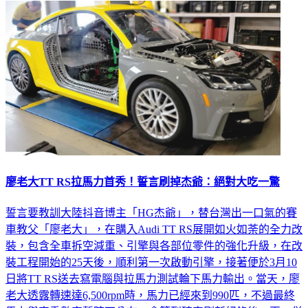
廖老大TT RS拉馬力首秀！誓言刷掉杰爺：絕對大吃一驚
誓言要教訓大陸抖音博主「HG杰爺」，替台灣出一口氣的賽
車教父「廖老大」，在購入Audi TT RS展開如火如荼的全力改
裝，包含全車拆空減重、引擎與各部位零件的強化升級，在改
裝工程開始的25天後，順利第一次啟動引擎，接著便於3月10
日將TT RS送去寫電腦與拉馬力測試輪下馬力輸出。當天，廖
老大透露轉速達6,500rpm時，馬力已經來到990匹，不過最終
馬力與車重數字暫時不公布，會等到確定刷新紀錄後，再一併