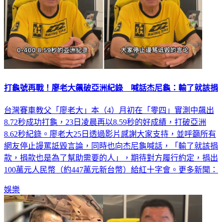
打龜號再戰！廖老大飆破亞洲紀錄 喊話杰尼龜：輸了就該捐
台灣賽車教父「廖老大」本（4）月初在「零四」實測中飆出
8.72秒成功打龜，23日凌晨再以8.59秒的好成績，打破亞洲
8.62秒紀錄。廖老大25日透過影片感謝大家支持，並呼籲所有
網友停止謾罵詆毀言論，同時也向杰尼龜喊話，「輸了就該捐
款，捐款也是為了幫助需要的人」，期待對方履行約定，捐出
100萬元人民幣（約447萬元新台幣）給紅十字會。更多新聞：
娛樂