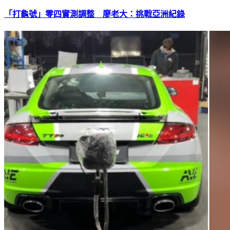
「打龜號」零四實測調整 廖老大：挑戰亞洲紀錄