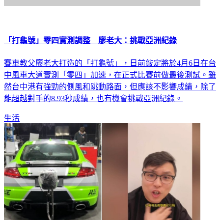
「打龜號」零四實測調整 廖老大：挑戰亞洲紀錄
賽車教父廖老大打造的「打龜號」，日前敲定將於4月6日在台
中風車大道實測「零四」加速，在正式比賽前做最後測試。雖
然台中港有強勁的側風和跳動路面，但應該不影響成績，除了
能超越對手的8.93秒成績，也有機會挑戰亞洲紀錄。
生活