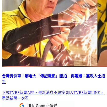
台灣有快車！廖老大「傳記電影」開拍 再驚爆：黨政人士招
手
下載TVBS新聞APP，最新消息不漏接
加入TVBS新聞LINE，
重點新聞一次看