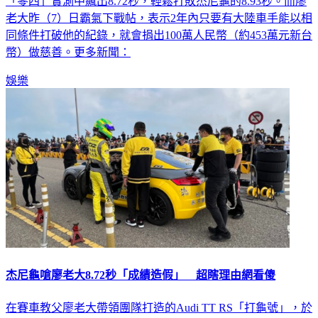
老大昨（7）日霸氣下戰帖，表示2年內只要有大陸車手能以相
同條件打破他的紀錄，就會捐出100萬人民幣（約453萬元新台
幣）做慈善。更多新聞：
娛樂
杰尼龜嗆廖老大8.72秒「成績造假」 超瞎理由網看傻
在賽車教父廖老大帶領團隊打造的Audi TT RS「打龜號」，於
2022年4月6日在台中市風車大道跑出0到400公尺僅需8.72秒的