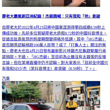
廖老大霸氣刷亞洲紀錄！杰爺跩喊：只有我和「他」能破
自廖老大於2022年4月23日將中國車涯測得零四成績8.59秒上
傳成功後，先前多位質疑廖老大造假8.72秒的中國抖音博主，
從過去趾高氣昂的態度瞬間變得格外低調，其中「HG杰爺」
是否願意認輸捐款100萬人民幣？成了「打龜人士」關注的焦
點，廖老大也在4月25日發布最新影片呼籲杰尼龜趕緊履行承
諾捐款。不過，「HG杰爺」至目前為止雖沒有太囂張的反嗆
言論，但在某場直播中仍不認輸，對大家表示「目前全中國只
有我和SD少杰（某抖音博主）能突破（8.59秒）了。」
汽車