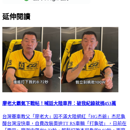
延伸閱讀
廖老大霸氣下戰帖！喊話大陸車界：破我紀錄就捐453萬
台灣賽車教父「廖老大」因不滿大陸網紅「HG杰爺」杰尼龜
酸台灣沒快車，自費改裝奧迪TT RS車輛「打龜號」，日前在
「零四」實測中飆出8.72秒，輕鬆打敗杰尼龜的8.93秒。而廖