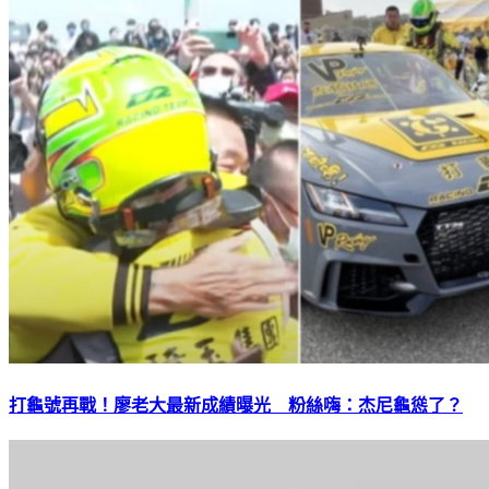
打龜號再戰！廖老大最新成績曝光 粉絲嗨：杰尼龜慫了？