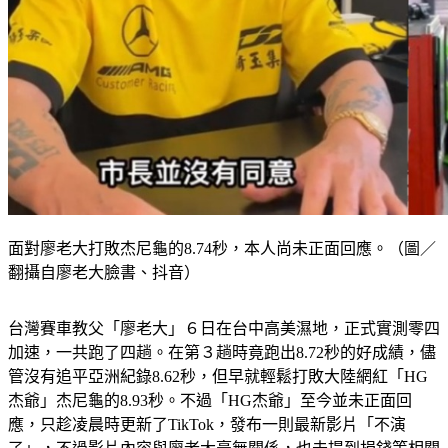
面對廖老大打敗杰尼龜的8.74秒，本人尚未正面回應。（圖／
翻攝自廖老大臉書、抖音）
台灣賽車教父「廖老大」６日在台中高美濕地，正式實測零四
加速，一共跑了四趟。在第３趟時竟跑出8.72秒的好成績，儘
管沒有追平亞洲紀錄8.62秒，但早就輕鬆打敗大陸網紅「HG
杰爺」杰尼龜的8.93秒。不過「HG杰爺」至今並未正面回
應，只趁凌晨時更新了TikTok，發布一則最新影片「不演
了」，不過影片內容與廖老大毫無關係，也未提到捐錢等相關