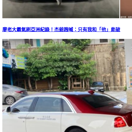
廖老大霸氣刷亞洲紀錄！杰爺跩喊：只有我和「他」能破