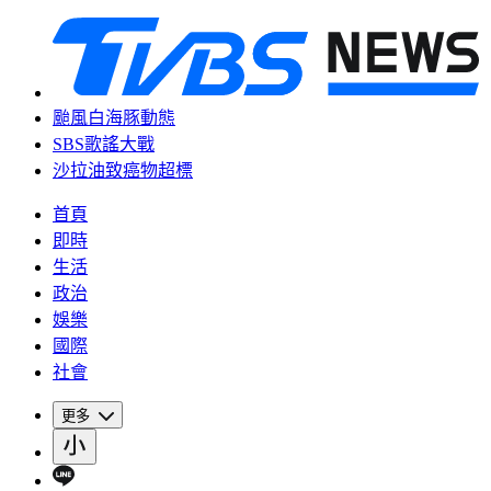
颱風白海豚動態
SBS歌謠大戰
沙拉油致癌物超標
首頁
即時
生活
政治
娛樂
國際
社會
更多