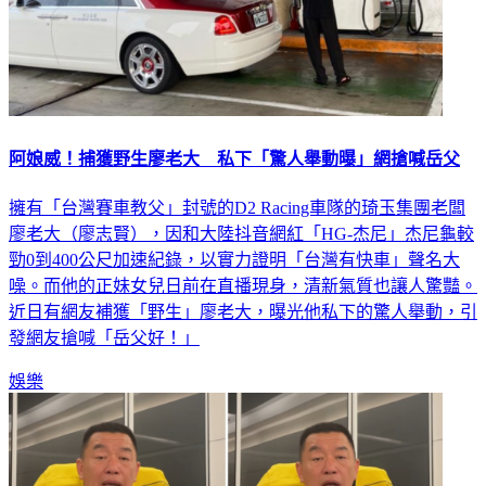
阿娘威！捕獲野生廖老大 私下「驚人舉動曝」網搶喊岳父
擁有「台灣賽車教父」封號的D2 Racing車隊的琦玉集團老闆
廖老大（廖志賢），因和大陸抖音網紅「HG-杰尼」杰尼龜較
勁0到400公尺加速紀錄，以實力證明「台灣有快車」聲名大
噪。而他的正妹女兒日前在直播現身，清新氣質也讓人驚豔。
近日有網友補獲「野生」廖老大，曝光他私下的驚人舉動，引
發網友搶喊「岳父好！」
娛樂