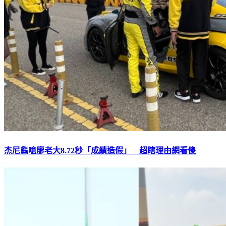
杰尼龜嗆廖老大8.72秒「成績造假」 超瞎理由網看傻