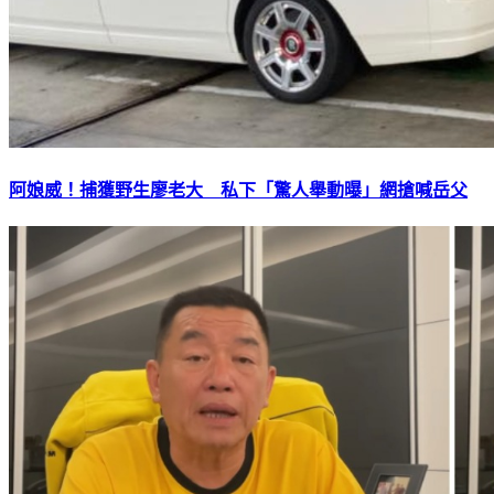
阿娘威！捕獲野生廖老大 私下「驚人舉動曝」網搶喊岳父