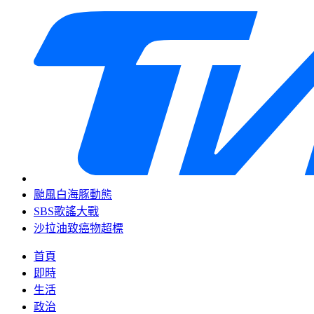
颱風白海豚動態
SBS歌謠大戰
沙拉油致癌物超標
首頁
即時
生活
政治