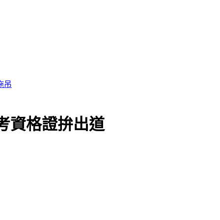
拖吊
長考資格證拚出道