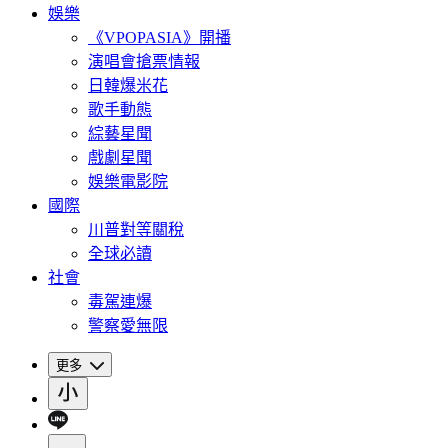
娛樂
《VPOPASIA》開播
演唱會搶票情報
日韓爆米花
歌手動態
綜藝星聞
戲劇星聞
娛樂電影院
國際
川普對等關稅
全球必讀
社會
毒駕連爆
警察愛無限
更多