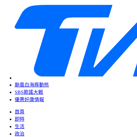
颱風白海豚動態
SBS歌謠大戰
優惠好康情報
首頁
即時
生活
政治