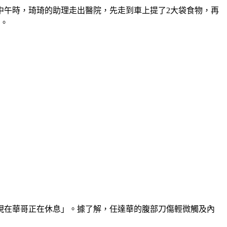
中午時，琦琦的助理走出醫院，先走到車上提了2大袋食物，再
」。
現在華哥正在休息」。據了解，任達華的腹部刀傷輕微觸及內