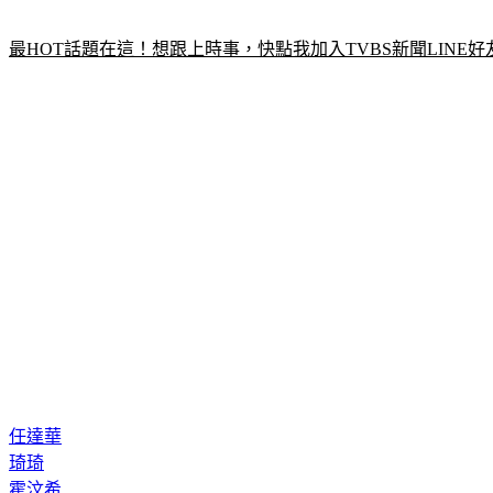
最HOT話題在這！想跟上時事，快點我加入TVBS新聞LINE好
任達華
琦琦
霍汶希