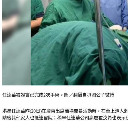
任達華被證實已完成2次手術。圖／翻攝自扒圈公子微博
港星任達華昨(20日)在廣東出席商場開幕活動時，在台上遭人
隨後其他家人也抵達醫院；稍早任達華公司高層霍汶希也表示