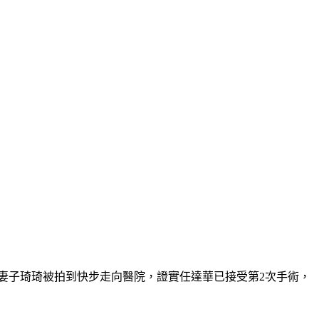
的妻子琦琦被拍到快步走向醫院，證實任達華已接受第2次手術，