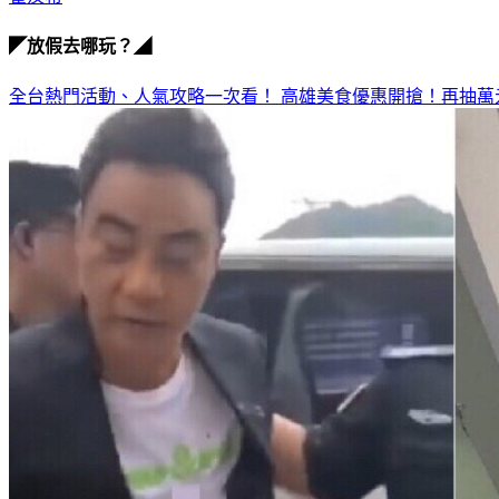
◤放假去哪玩？◢
全台熱門活動、人氣攻略一次看！
高雄美食優惠開搶！再抽萬