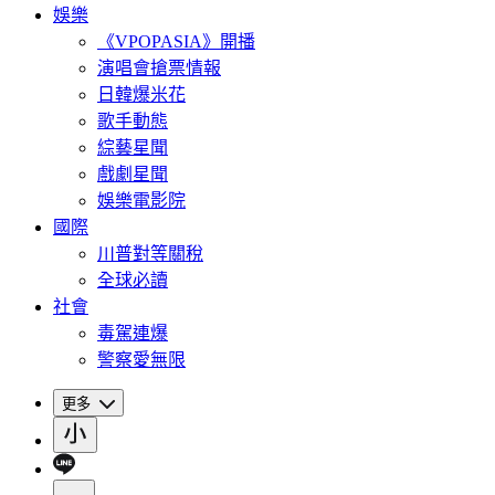
娛樂
《VPOPASIA》開播
演唱會搶票情報
日韓爆米花
歌手動態
綜藝星聞
戲劇星聞
娛樂電影院
國際
川普對等關稅
全球必讀
社會
毒駕連爆
警察愛無限
更多