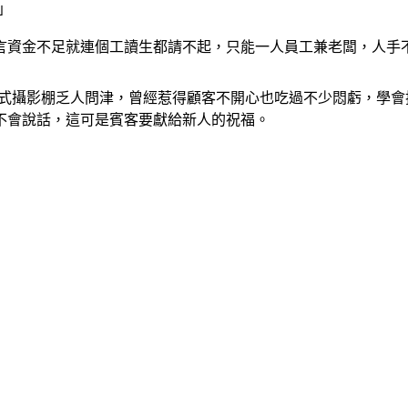
」
坦言資金不足就連個工讀生都請不起，只能一人員工兼老闆，人手
移動式攝影棚乏人問津，曾經惹得顧客不開心也吃過不少悶虧，學
不會說話，這可是賓客要獻給新人的祝福。