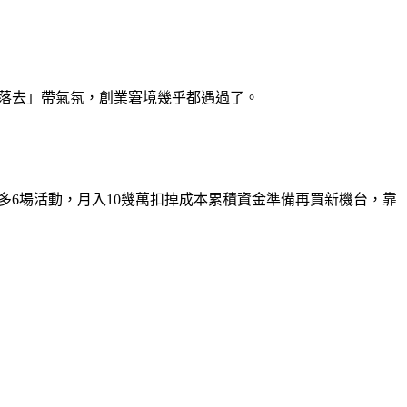
撩落去」帶氣氛，創業窘境幾乎都遇過了。
頂多6場活動，月入10幾萬扣掉成本累積資金準備再買新機台，靠