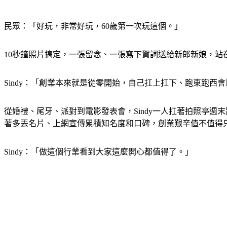
民眾：「好玩，非常好玩，60歲第一次玩這個。」
10秒鐘照片搞定，一張留念、一張寫下賀詞送給新郎新娘，站
Sindy：「創業本來就是從零開始，自己扛上扛下、跑東跑西
從婚禮、尾牙、派對到電影發表會，Sindy一人扛著拍照亭週
著多丟名片、上網宣傳累積知名度和口碑，創業艱辛值不值得
Sindy：「做這個行業看到大家這麼開心都值得了。」