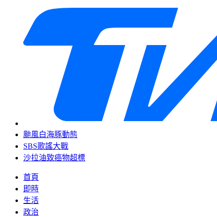
颱風白海豚動態
SBS歌謠大戰
沙拉油致癌物超標
首頁
即時
生活
政治