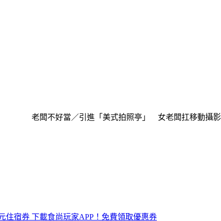
老闆不好當／引進「美式拍照亭」 女老闆扛移動攝影
元住宿券
下載食尚玩家APP！免費領取優惠券