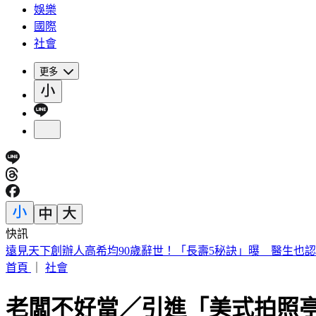
娛樂
國際
社會
更多
快訊
遠見天下創辦人高希均90歲辭世！「長壽5秘訣」曝 醫生也
首頁
｜
社會
老闆不好當／引進「美式拍照