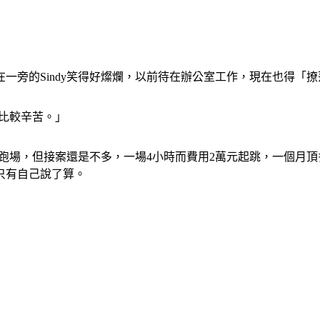
在一旁的Sindy笑得好燦爛，以前待在辦公室工作，現在也得「
會比較辛苦。」
末跑場，但接案還是不多，一場4小時而費用2萬元起跳，一個月
只有自己說了算。