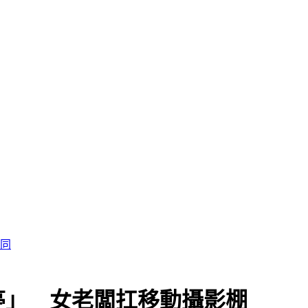
認同
亭」 女老闆扛移動攝影棚