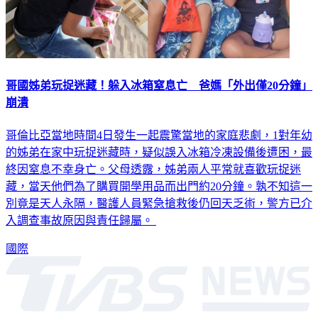
哥國姊弟玩捉迷藏！躲入冰箱窒息亡 爸媽「外出僅20分鐘」
崩潰
哥倫比亞當地時間4日發生一起震驚當地的家庭悲劇，1對年幼
的姊弟在家中玩捉迷藏時，疑似誤入冰箱冷凍設備後遭困，最
終因窒息不幸身亡。父母透露，姊弟兩人平常就喜歡玩捉迷
藏，當天他們為了購買開學用品而出門約20分鐘。孰不知這一
別竟是天人永隔，醫護人員緊急搶救後仍回天乏術，警方已介
入調查事故原因與責任歸屬。
國際