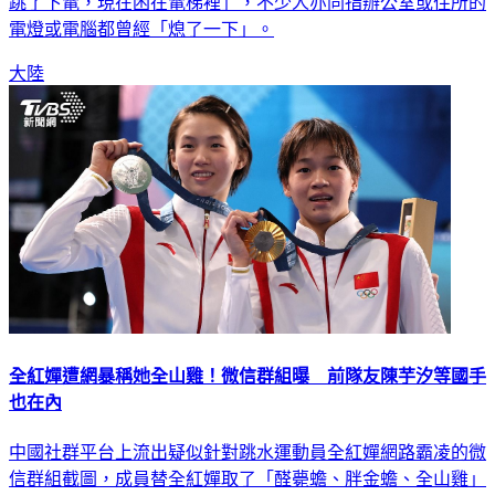
歷，有人指在中環港鐵站發現「關了燈」，有人則指「Ifc都
跳了下電，現在困在電梯裡」，不少人亦同指辦公室或住所的
電燈或電腦都曾經「熄了一下」。
大陸
全紅嬋遭網暴稱她全山雞！微信群組曝 前隊友陳芋汐等國手
也在內
中國社群平台上流出疑似針對跳水運動員全紅嬋網路霸凌的微