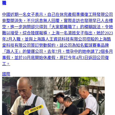
陸女休完產假回公司竟「整間消失」 辦公室搬空、同事全離
職
中國近期一名女子表示，自己在休完產假準備復工時發現公司
竟整間消失，不只訊息無人回覆，實際走訪也發現早已人去樓
空，進一步詢問卻只得到「大家都離職了」的模糊說法，令她
難以接受。綜合陸媒報導，上海一名湯姓女子指出，她於2023
年2月入職，並與上海路人王資訊科技有限公司控股的上海酷
皇科技有限公司簽訂勞動契約，該公司為知名籃球賽事品牌
「路人王」的營運公司。去年7月，懷孕中的她申請了2個多月
事假，並於10月底開始休產假，原訂今年4月3日返回公司復
工。
國際