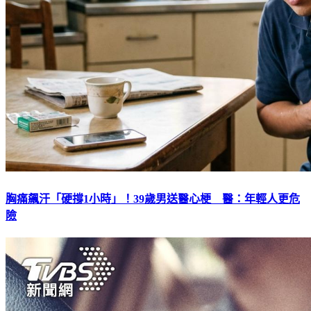
胸痛飆汗「硬撐1小時」！39歲男送醫心梗 醫：年輕人更危
險