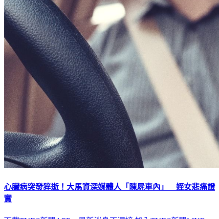
心臟病突發猝逝！大馬資深媒體人「陳屍車內」 姪女悲痛證
實