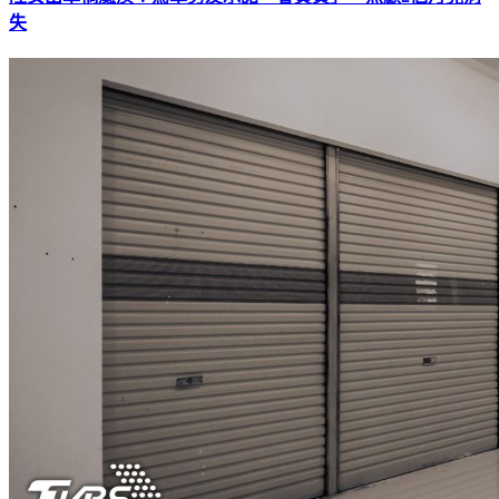
陸女出車禍癱瘓！駕車男友承諾「會負責」 照顧2個月竟消
失