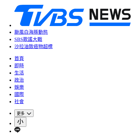
颱風白海豚動態
SBS歌謠大戰
沙拉油致癌物超標
首頁
即時
生活
政治
娛樂
國際
社會
更多