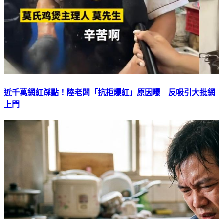
近千萬網紅踩點！陸老闆「抗拒爆紅」原因曝 反吸引大批網
上門