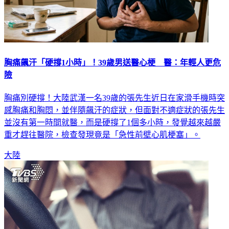
胸痛飆汗「硬撐1小時」！39歲男送醫心梗 醫：年輕人更危
險
胸痛別硬撐！大陸武漢一名39歲的張先生近日在家滑手機時突
感胸痛和胸悶，並伴隨飆汗的症狀，但面對不適症狀的張先生
並沒有第一時間就醫，而是硬撐了1個多小時，發覺越來越嚴
重才趕往醫院，檢查發現竟是「急性前壁心肌梗塞」。
大陸