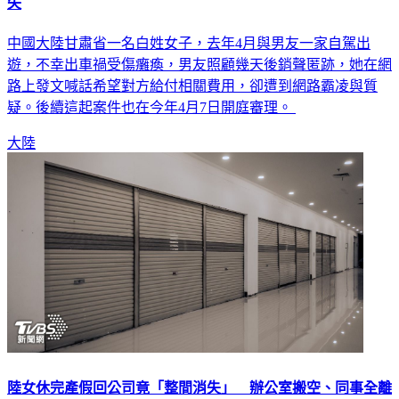
陸女出車禍癱瘓！駕車男友承諾「會負責」 照顧2個月竟消
失
中國大陸甘肅省一名白姓女子，去年4月與男友一家自駕出
遊，不幸出車禍受傷癱瘓，男友照顧幾天後銷聲匿跡，她在網
路上發文喊話希望對方給付相關費用，卻遭到網路霸凌與質
疑。後續這起案件也在今年4月7日開庭審理。
大陸