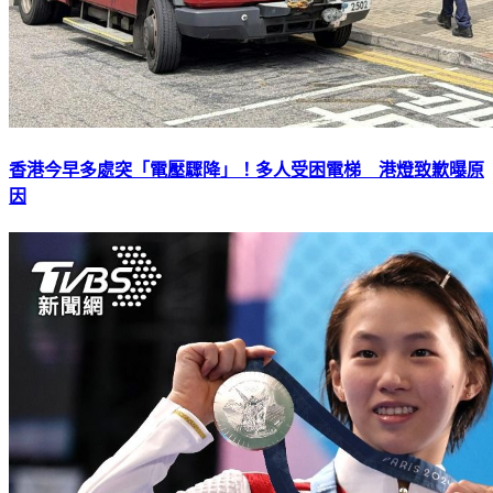
香港今早多處突「電壓驟降」！多人受困電梯 港燈致歉曝原
因