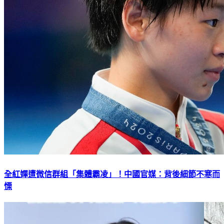
全紅嬋遭微信群組「集體霸凌」！中國官媒：背後細節不寒而
慄