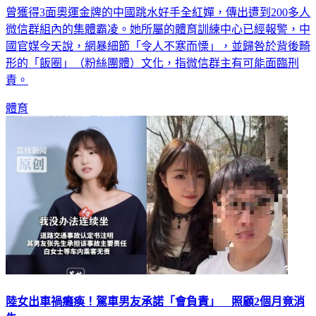
曾獲得3面奧運金牌的中國跳水好手全紅嬋，傳出遭到200多人
微信群組內的集體霸凌。她所屬的體育訓練中心已經報警，中
國官媒今天說，網暴細節「令人不寒而慄」，並歸咎於背後畸
形的「飯圈」（粉絲團體）文化，指微信群主有可能面臨刑
責。
體育