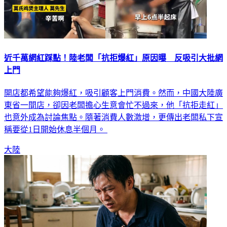
近千萬網紅踩點！陸老闆「抗拒爆紅」原因曝 反吸引大批網
上門
開店都希望能夠爆紅，吸引顧客上門消費。然而，中國大陸廣
東省一間店，卻因老闆擔心生意會忙不過來，他「抗拒走紅」
也意外成為討論焦點。隨著消費人數激增，更傳出老闆私下宣
稱要從1日開始休息半個月。
大陸