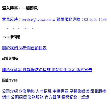
深入時事，一觸即見
意見反映：service@tvbs.com.tw
觀眾服務專線：02-2656-1599
TVBS新聞網
關於我們
56新聞台節目表
政策與隱私
隱私權政策
性騷擾防治措施
網站使用協定
版權宣告
認識 TVBS
公司介紹
企業動態
人才招募
主播專區
星藝象娛樂
節目版權
銷售
公開招標
業務服務
官方聲明
獲獎紀錄／認證