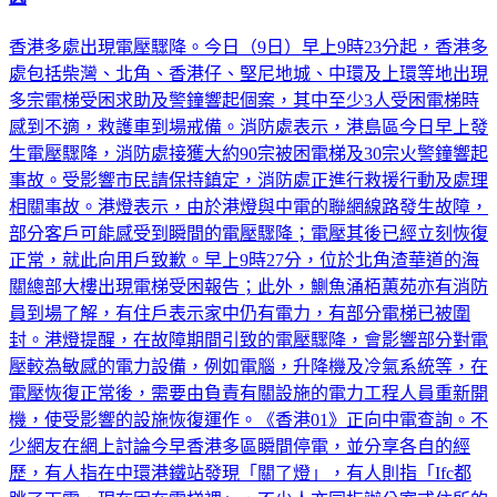
因
香港多處出現電壓驟降。今日（9日）早上9時23分起，香港多
處包括柴灣、北角、香港仔、堅尼地城、中環及上環等地出現
多宗電梯受困求助及警鐘響起個案，其中至少3人受困電梯時
感到不適，救護車到場戒備。消防處表示，港島區今日早上發
生電壓驟降，消防處接獲大約90宗被困電梯及30宗火警鐘響起
事故。受影響市民請保持鎮定，消防處正進行救援行動及處理
相關事故。港燈表示，由於港燈與中電的聯網線路發生故障，
部分客戶可能感受到瞬間的電壓驟降；電壓其後已經立刻恢復
正常，就此向用戶致歉。早上9時27分，位於北角渣華道的海
關總部大樓出現電梯受困報告；此外，鰂魚涌栢蕙苑亦有消防
員到場了解，有住戶表示家中仍有電力，有部分電梯已被圍
封。港燈提醒，在故障期間引致的電壓驟降，會影響部分對電
壓較為敏感的電力設備，例如電腦，升降機及冷氣系統等，在
電壓恢復正常後，需要由負責有關設施的電力工程人員重新開
機，使受影響的設施恢復運作。《香港01》正向中電查詢。不
少網友在網上討論今早香港多區瞬間停電，並分享各自的經