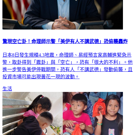
驚現空亡卦！命理師示警「美伊有人不講武德」恐偷襲轟炸
日本8日發生規模4.3地震，命理師、易經預言家高輔進緊急示
警，取卦得到「震卦」與「空亡」，恐有「很大的不利」。他
進一步警告美伊停戰期間，恐有人「不講武德」發動偷襲，且
投資市場可能出現曇花一現的波動。
生活