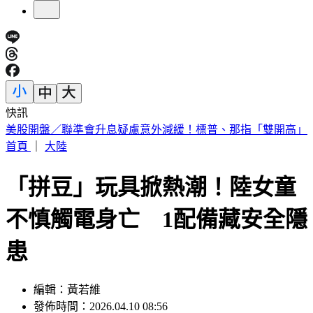
快訊
剛接手2天閃辭董座！宏碁發重訊曝：發現兆基屋管內部管理
缺失
首頁
｜
大陸
「拼豆」玩具掀熱潮！陸女童
不慎觸電身亡 1配備藏安全隱
患
編輯：黃若維