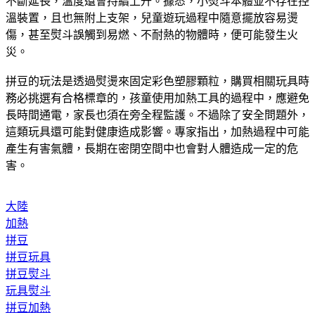
所附的熨斗通電3分鐘，底板溫度就高達130度以上，隨著時間
不斷延長，溫度還會持續上升。據悉，小熨斗本體並不存在控
溫裝置，且也無附上支架，兒童遊玩過程中隨意擺放容易燙
傷，甚至熨斗誤觸到易燃、不耐熱的物體時，便可能發生火
災。
拼豆的玩法是透過熨燙來固定彩色塑膠顆粒，購買相關玩具時
務必挑選有合格標章的，孩童使用加熱工具的過程中，應避免
長時間通電，家長也須在旁全程監護。不過除了安全問題外，
這類玩具還可能對健康造成影響。專家指出，加熱過程中可能
產生有害氣體，長期在密閉空間中也會對人體造成一定的危
害。
大陸
加熱
拼豆
拼豆玩具
拼豆熨斗
玩具熨斗