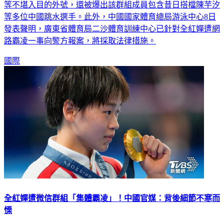
信群組截圖，成員替全紅嬋取了「醛薨蟾、胖金蟾、全山雞」
等不堪入目的外號，還被爆出該群組成員包含昔日搭檔陳芋汐
等多位中國跳水選手。此外，中國國家體育總局游泳中心8日
發表聲明，廣東省體育局二沙體育訓練中心已針對全紅嬋遭網
路霸凌一事向警方報案，將採取法律措施。
國際
全紅嬋遭微信群組「集體霸凌」！中國官媒：背後細節不寒而
慄