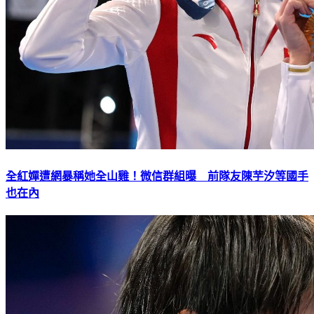
全紅嬋遭網暴稱她全山雞！微信群組曝 前隊友陳芋汐等國手
也在內