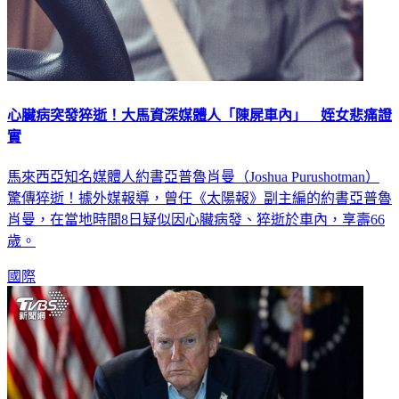
心臟病突發猝逝！大馬資深媒體人「陳屍車內」 姪女悲痛證
實
馬來西亞知名媒體人約書亞普魯肖曼（Joshua Purushotman）
驚傳猝逝！據外媒報導，曾任《太陽報》副主編的約書亞普魯
肖曼，在當地時間8日疑似因心臟病發、猝逝於車內，享壽66
歲。
國際