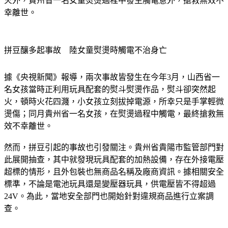
前卻傳出多起安全事故。除了山西省傳出拼豆玩具配套熨斗起
火外，貴州省一名女童熨燙過程中發生觸電意外，搶救無效不
幸離世。
拼豆釀多起事故　陸女童熨燙時觸電不治身亡
據《央視新聞》報導，兩次事故皆發生在今年3月，山西省一
名女孩當時正利用玩具配套的熨斗熨燙作品，熨斗卻突然起
火，頓時火花四濺，小女孩立刻拔掉電源，所幸只是手掌輕微
燙傷；同月貴州省一名女孩，在熨燙過程中觸電，最終搶救無
效不幸離世。
然而，拼豆引起的事故也引發關注。貴州省貴陽市監管部門對
此展開抽查，其中就發現玩具配套的加熱設備，存在外接電壓
超標的情形，且外包裝也無商品名稱及廠商資訊。據相關安全
標準，不論是電池玩具還是變壓器玩具，供電壓皆不得超過
24V。為此，當地安全部門也開始針對違規商品進行立案調
查。