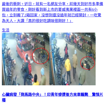
最後的衝刺。近日，就有一名網友分享，前幾天到好市多準備
買過年的零食，剛好看到新上市的夏威夷果裡面一共有6小
包，立刻搬了2箱回家，沒想到還沒過年就已經開封，一吃驚
為天人，大讚「真的很好吃調味很剛好！」
生活
心臟病發「倒馬路中央」！印青年慘遭後方來車輾斃 驚悚片
曝