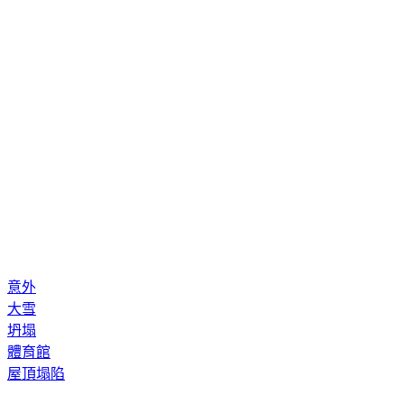
意外
大雪
坍塌
體育館
屋頂塌陷