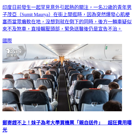
印度日前發生一起罕見意外引起熱的關注，一名22歲的青年男
子茂亞（Sumit Maurya）在街上閒逛時，因為突然爆發心肌梗
塞而當眾癱軟在地，沒想到就在倒下的同時，後方一輛車疑似
來不及煞車，直接輾壓頭部，緊急送醫後仍是宣告不治。
國際
郵寄趕不上！妹子為考大學買機票「親自送件」 超狂費用曝
光