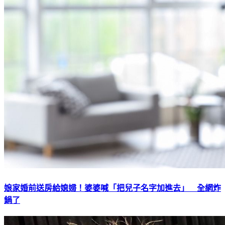
娘家婚前送房給媳婦！婆婆喊「把兒子名字加進去」 全網炸
鍋了