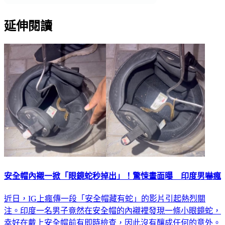
延伸閱讀
安全帽內襯一掀「眼鏡蛇秒掉出」！驚悚畫面曝 印度男嚇瘋
近日，IG上瘋傳一段「安全帽藏有蛇」的影片引起熱烈關
注。印度一名男子竟然在安全帽的內襯裡發現一條小眼鏡蛇，
幸好在戴上安全帽前有即時檢查，因此沒有釀成任何的意外。