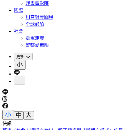
娛樂電影院
國際
川普對等關稅
全球必讀
社會
毒駕連爆
警察愛無限
更多
快訊