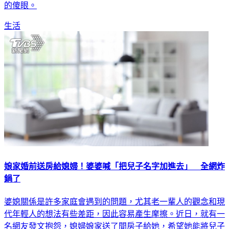
的傻眼。
生活
娘家婚前送房給媳婦！婆婆喊「把兒子名字加進去」 全網炸
鍋了
婆媳關係是許多家庭會遇到的問題，尤其老一輩人的觀念和現
代年輕人的想法有些差距，因此容易產生摩擦。近日，就有一
名網友發文抱怨，媳婦娘家送了間房子給她，希望她能將兒子