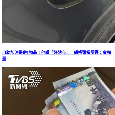
自助加油提供1物品！他讚「好貼心」 網搖頭揭隱憂：會完
蛋