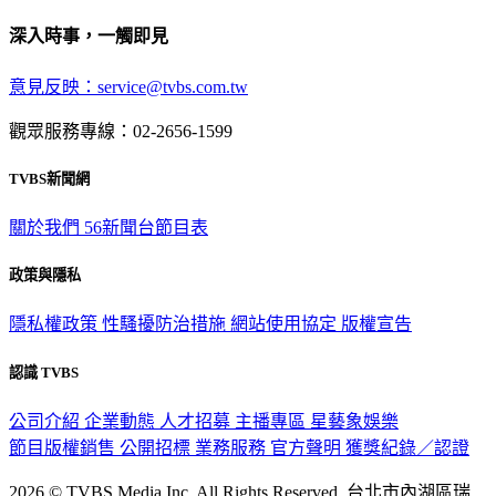
深入時事，一觸即見
意見反映：service@tvbs.com.tw
觀眾服務專線：02-2656-1599
TVBS新聞網
關於我們
56新聞台節目表
政策與隱私
隱私權政策
性騷擾防治措施
網站使用協定
版權宣告
認識 TVBS
公司介紹
企業動態
人才招募
主播專區
星藝象娛樂
節目版權銷售
公開招標
業務服務
官方聲明
獲獎紀錄／認證
2026 © TVBS Media Inc. All Rights Reserved. 台北市內湖區瑞