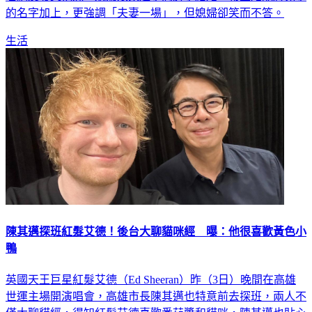
的名字加上，更強調「夫妻一場」，但媳婦卻笑而不答。
生活
陳其邁探班紅髮艾德！後台大聊貓咪經 曝：他很喜歡黃色小
鴨
英國天王巨星紅髮艾德（Ed Sheeran）昨（3日）晚間在高雄
世運主場開演唱會，高雄市長陳其邁也特意前去探班，兩人不