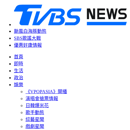
颱風白海豚動態
SBS歌謠大戰
優惠好康情報
首頁
即時
生活
政治
娛樂
《VPOPASIA》開播
演唱會搶票情報
日韓爆米花
歌手動態
綜藝星聞
戲劇星聞