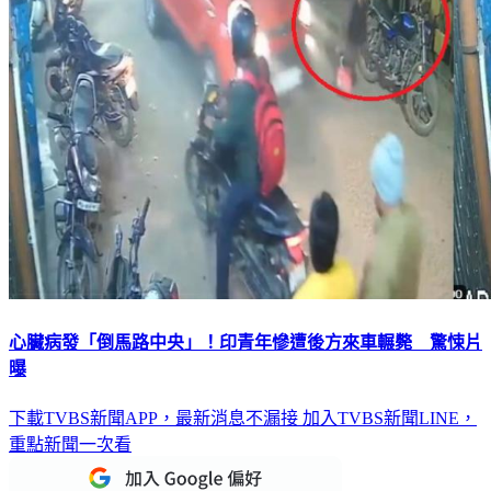
心臟病發「倒馬路中央」！印青年慘遭後方來車輾斃 驚悚片
曝
下載TVBS新聞APP，最新消息不漏接
加入TVBS新聞LINE，
重點新聞一次看