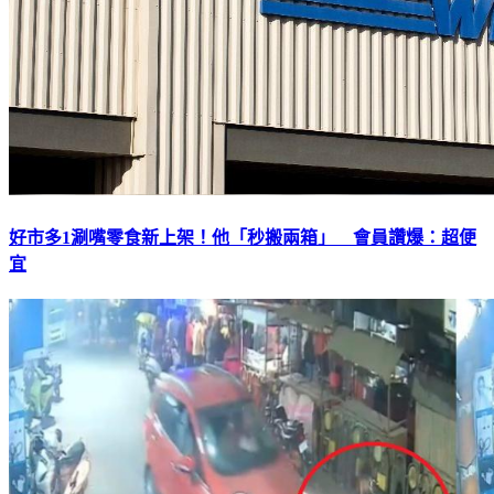
好市多1涮嘴零食新上架！他「秒搬兩箱」 會員讚爆：超便
宜