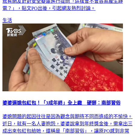
就有網友針對安全疑慮進行提問「這樣會不會容易產生靜
電？」，貼文PO出後，引起網友熱烈討論。
生活
婆婆逼媳包紅包！「3成年終」全上繳 硬掰：南部習俗
婆媳問題的起因往往是因為觀念與期待不同而造成的不愉快。
近日，就有一名人妻抱怨，婆婆說拿到年終獎金後，需拿出三
成出來包紅包給她，還稱是「南部習俗」，讓原PO感到非常