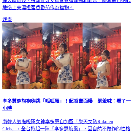
僅大聊貓經，得知紅髮艾德喜歡番茄醬和貓咪，陳其邁也貼心
地送上美濃橙蜜香番茄作為禮物。
娛樂
李多慧穿旗袍嗨跳「呱呱舞」！超香畫面曝 網羞喊：看了一
小時
南韓人氣啦啦隊女神李多慧自加盟「樂天女孩Rakuten
Girls」，全台掀起一陣「李多慧旋風」，因自然不做作的性格