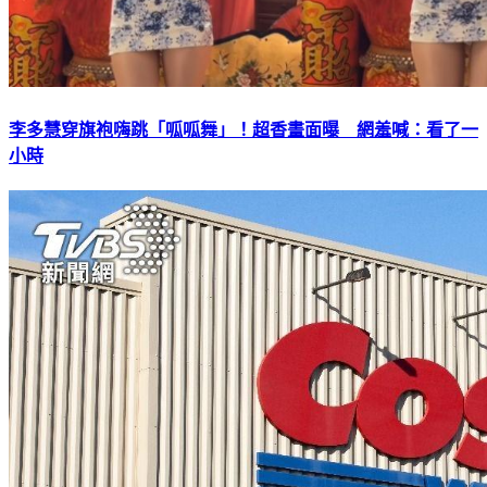
李多慧穿旗袍嗨跳「呱呱舞」！超香畫面曝 網羞喊：看了一
小時