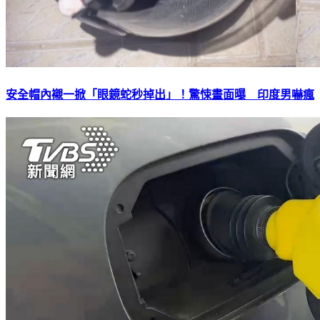
安全帽內襯一掀「眼鏡蛇秒掉出」！驚悚畫面曝 印度男嚇瘋