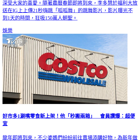
深受大家的喜愛。隨著農曆春節即將到來，李多慧於福利大放
送在IG上上傳21秒嗨跳「呱呱舞」的跳舞影片，影片曝光不
到1天的時間，狂吸150萬人朝聖。
娛樂
好市多1涮嘴零食新上架！他「秒搬兩箱」 會員讚爆：超便
宜
龍年即將到來，不少婆媽們紛紛前往賣場添購好物，為新年做