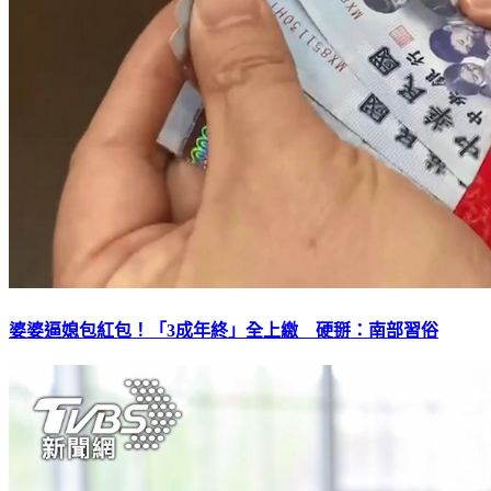
婆婆逼媳包紅包！「3成年終」全上繳 硬掰：南部習俗