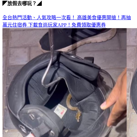
◤放假去哪玩？◢
全台熱門活動、人氣攻略一次看！
高雄美食優惠開搶！再抽
萬元住宿券
下載食尚玩家APP！免費領取優惠券