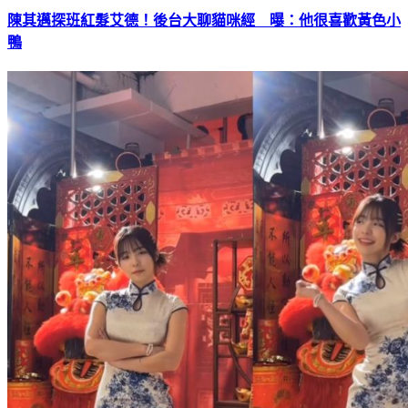
陳其邁探班紅髮艾德！後台大聊貓咪經 曝：他很喜歡黃色小
鴨