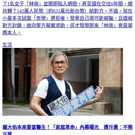
了1名女子「林咪」並隨即陷入網戀，甚至還在交往6年間，總
共轉了142萬人民幣（約631萬元新台幣）給對方。不過，就在
小昊多次試圖「奔現」遭拒後，發覺自己很可能被騙，且還被
對方封鎖，故向警方報案求助，這才發現原來「林咪」竟是舅
媽本人。
生活
羅大佑本來要當醫生！「家庭革命」內幕曝光 遭斥責：不務
正業