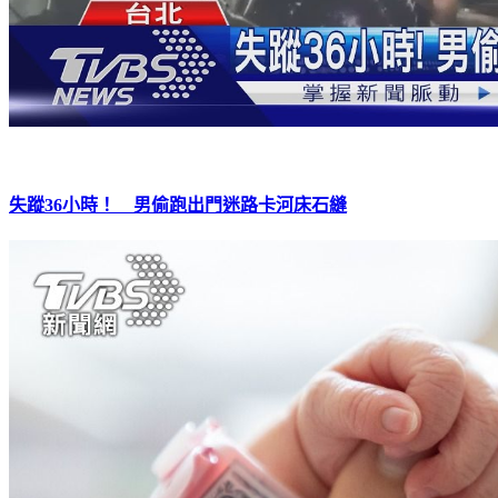
失蹤36小時！ 男偷跑出門迷路卡河床石縫