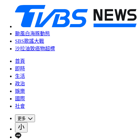
颱風白海豚動態
SBS歌謠大戰
沙拉油致癌物超標
首頁
即時
生活
政治
娛樂
國際
社會
更多