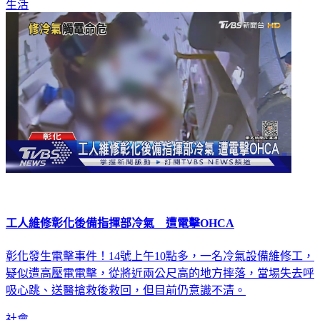
生活
工人維修彰化後備指揮部冷氣 遭電擊OHCA
彰化發生電擊事件！14號上午10點多，一名冷氣設備維修工，
疑似遭高壓電電擊，從將近兩公尺高的地方摔落，當埸失去呼
吸心跳、送醫搶救後救回，但目前仍意識不清。
社會