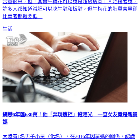
含量很高，但「其實牛梅花可以說是超級瘦肉」。她接著說，
許多人都知道減肥可以吃牛腱和板腱，但牛梅花的脂質含量卻
比兩者都還要低！
生活
網戀6年匯630萬！他「奔現遭拒」錢賠光 一查女友竟是親舅
媽
大陸有1名男子小昊（化名），在2016年因舅媽的關係，認識