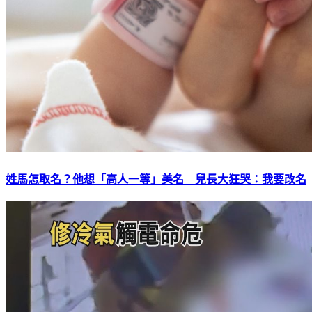
姓馬怎取名？他想「高人一等」美名 兒長大狂哭：我要改名