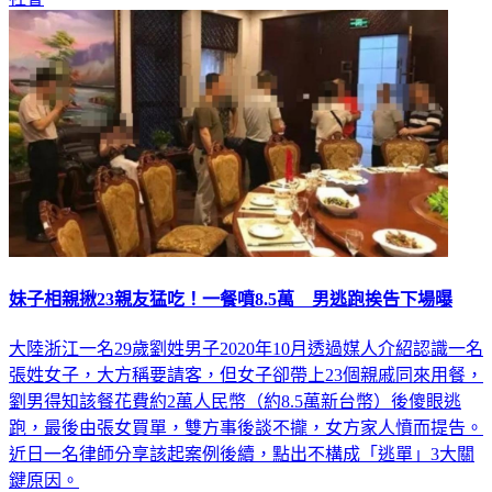
妹子相親揪23親友猛吃！一餐噴8.5萬 男逃跑挨告下場曝
大陸浙江一名29歲劉姓男子2020年10月透過媒人介紹認識一名
張姓女子，大方稱要請客，但女子卻帶上23個親戚同來用餐，
劉男得知該餐花費約2萬人民幣（約8.5萬新台幣）後傻眼逃
跑，最後由張女買單，雙方事後談不攏，女方家人憤而提告。
近日一名律師分享該起案例後續，點出不構成「逃單」3大關
鍵原因。