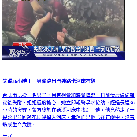
失蹤36小時！ 男偷跑出門迷路卡河床石縫
台北市北投一名男子，患有視覺和聽覺障礙，日前清晨偷偷離
家後失蹤，姐姐極度擔心，她立即報警尋求協助。經過長達36
小時的搜尋，警方終於在磺溪河床中找到了他，他竟然走了十
幾公里並跨越花圃後掉入河床，幸運的是他卡在石縫中，沒有
造成生命危險。
生活