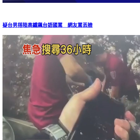
疑台男搭陸高鐵飆台語國罵 網友罵丟臉