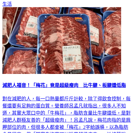
生活
減肥人福音！「梅花」竟是超級瘦肉 比牛腱、板腱還低脂
對在減肥的人，每一口熱量都斤斤計較，除了得飲食控制，每
餐還要有足夠的蛋白質。營養師呂孟凡就指出，很多人不知
道，其實大眾口中的「牛梅花」，脂肪含量比牛腱還低，是對
減肥人群極友善的「超級瘦肉」！呂孟凡說，梅花肉指的是肩
胛部位的肉，但很多人都會被「梅花」2字給誤導，以為脂肪