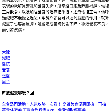
黃德斌表示，該名男子過度節食，進而引起以重度低鉀為主要
表現的電解質紊亂和營養失衡，所幸經口服及靜脈補鉀、恢復
正常飲食，以及加強營養等治療措施後，逐漸恢復正常。他呼
籲減肥不能操之過急，單純靠節食難以達到減肥的作用，就算
減重了也容易反彈，還會造成基礎代謝下降，導致營養不良，
而引發疾病。
大陸
減肥
醫院
營養
送醫
男子
◤放假去哪玩？◢
全台熱門活動、人氣攻略一次看！
高雄美食優惠開搶！再抽
萬元住宿券
下載食尚玩家APP！免費領取優惠券