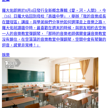
羅大佑即將於8月4日發行全新概念專輯《愛‧河‧人間》，今
（16）日羅大佑回到母校「高雄中學」，舉辦「我的音樂成長
在鹽埕區」講座，與學弟妹們分享他如何選擇走上音樂之路。
羅大佑就讀雄中時，最喜歡在週末的時候，與朋友相約去空無
一人的音樂教室彈鋼琴，「那時的音樂老師偶爾會讓音樂教室
沒有鎖住，在空蕩蕩的音樂教室中彈鋼琴，空間中會有琴聲的
迴音，感覺非常棒！」
娛樂