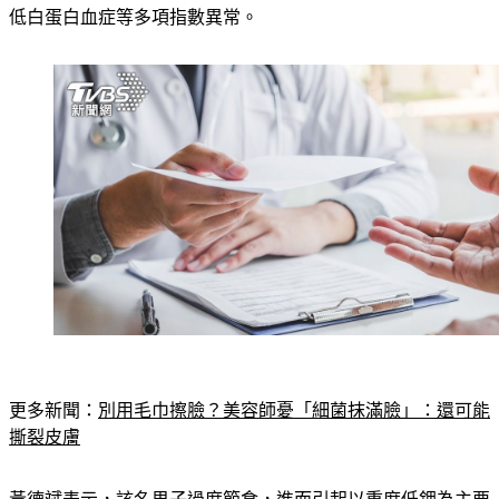
低白蛋白血症等多項指數異常。
更多新聞：
別用毛巾擦臉？美容師憂「細菌抹滿臉」：還可能
撕裂皮膚