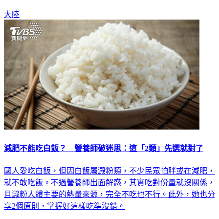
大陸
減肥不能吃白飯？ 營養師破迷思：這「2類」先選就對了
國人愛吃白飯，但因白飯屬澱粉類，不少民眾怕胖或在減肥，
就不敢吃飯。不過營養師出面解惑，其實吃對份量就沒關係，
且澱粉人體主要的熱量來源，完全不吃也不行。此外，她也分
享2個原則，掌握好這樣吃準沒錯。