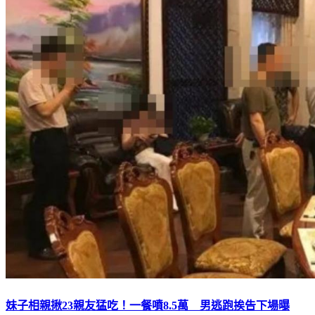
妹子相親揪23親友猛吃！一餐噴8.5萬 男逃跑挨告下場曝