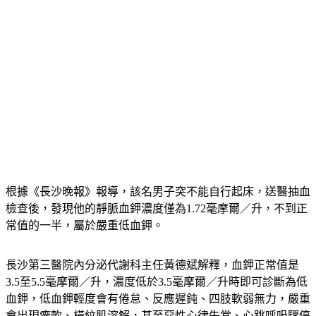
根據《長沙晚報》報導，該名男子突不能自行起床，送醫抽血
檢查後，發現他的靜脈血鉀濃度僅為1.72毫摩爾／升，不到正
常值的一半，屬於嚴重低血鉀。
長沙第三醫院內分泌代謝科主任黃德斌解釋，血鉀正常值是
3.5至5.5毫摩爾／升，濃度低於3.5毫摩爾／升時即可診斷為低
血鉀，低血鉀輕度會有倦怠、反應遲鈍、四肢軟弱無力，嚴重
會出現癱軟、橫紋肌溶解，甚至惡性心律失常、心跳呼吸驟停