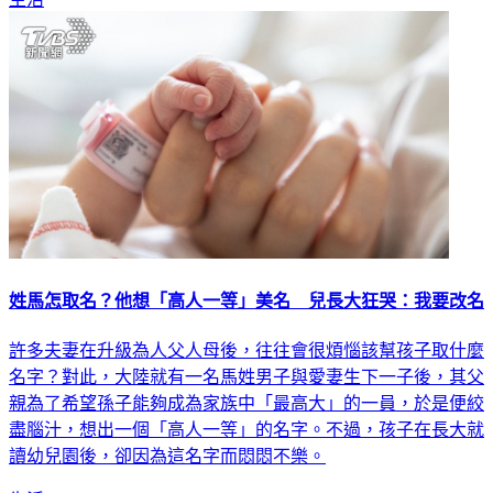
姓馬怎取名？他想「高人一等」美名 兒長大狂哭：我要改名
許多夫妻在升級為人父人母後，往往會很煩惱該幫孩子取什麼
名字？對此，大陸就有一名馬姓男子與愛妻生下一子後，其父
親為了希望孫子能夠成為家族中「最高大」的一員，於是便絞
盡腦汁，想出一個「高人一等」的名字。不過，孩子在長大就
讀幼兒園後，卻因為這名字而悶悶不樂。