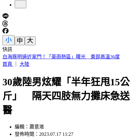
快訊
外傳石崇良辭衛福部長？政院回應了：無相關討論
首頁
｜
大陸
30歲陸男炫耀「半年狂甩15公
斤」 隔天四肢無力攤床急送
醫
編輯：蕭意溎
發佈時間：2023.07.17 11:27