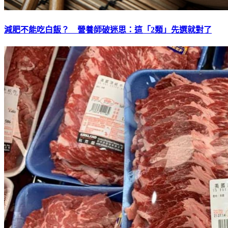
減肥不能吃白飯？ 營養師破迷思：這「2類」先選就對了