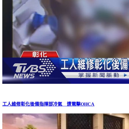
工人維修彰化後備指揮部冷氣 遭電擊OHCA