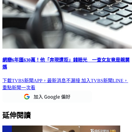
網戀6年匯630萬！他「奔現遭拒」錢賠光 一查女友竟是親舅
媽
下載TVBS新聞APP，最新消息不漏接
加入TVBS新聞LINE，
重點新聞一次看
延伸閱讀