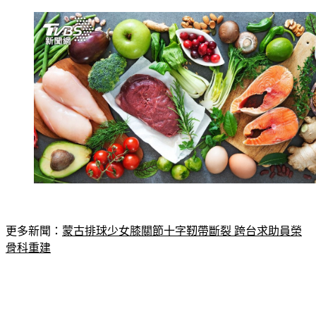
更多新聞：
蒙古排球少女膝關節十字靭帶斷裂 跨台求助員榮
骨科重建