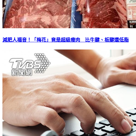
減肥人福音！「梅花」竟是超級瘦肉 比牛腱、板腱還低脂