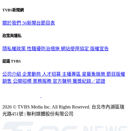
TVBS新聞網
關於我們
56新聞台節目表
政策與隱私
隱私權政策
性騷擾防治措施
網站使用協定
版權宣告
認識 TVBS
公司介紹
企業動態
人才招募
主播專區
星藝象娛樂
節目版權
銷售
公開招標
業務服務
官方聲明
獲獎紀錄／認證
2026 © TVBS Media Inc. All Rights Reserved. 台北市內湖區瑞
光路451號 | 聯利媒體股份有限公司