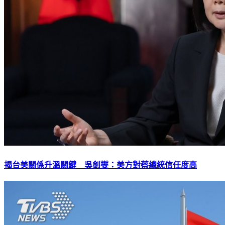
揭台美關係升溫關鍵 吳釗燮：美方對蔡總統信任度高