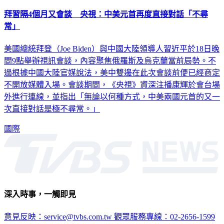
拜習隔4個月又會談 央視：中美元首再度直接對話「不尋
常」
美國總統拜登（Joe Biden）與中國大陸領導人習近平於18日晚
間9點舉辦視訊會談，內容聚焦俄羅斯及烏克蘭當前局勢。不
過根據中國大陸官媒說法，美中雙邊在此次會談前便已經商定
不開放媒體入場。會談期間，《央視》資深注播康輝於會台場
外進行連線，並指出「無論以何種方式，中美兩國元首的又一
次直接對話是極不尋常。」
國際
深入時事，一觸即見
意見反映：service@tvbs.com.tw
觀眾服務專線：02-2656-1599