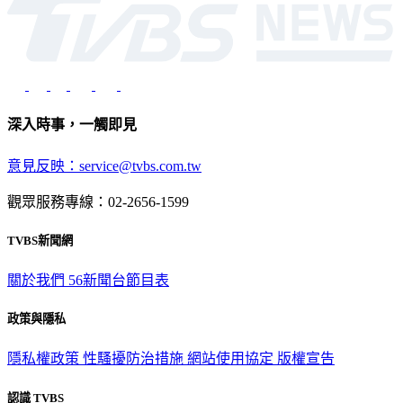
深入時事，一觸即見
意見反映：service@tvbs.com.tw
觀眾服務專線：02-2656-1599
TVBS新聞網
關於我們
56新聞台節目表
政策與隱私
隱私權政策
性騷擾防治措施
網站使用協定
版權宣告
認識 TVBS