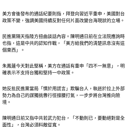
美方會後發布的通話紀要則指，拜登向習近平重申，美國對台
政策不變，強調美國持續反對任何片面改變台海現狀的立場。
民進黨隔天指陸方扭曲談話內容。陳明通日前在立法院應詢時
也指，這是中共的認知作戰，「美方給我們的清楚訊息沒有這
個東西」。
朱鳳蓮今天對此堅稱，美方在通話有重申「四不一無意」，明
確表示不支持台獨和堅持一中政策。
她反批民進黨當局「慣於用謊言」欺騙台人，執迷於拉上外部
勢力為自己的謀獨挑釁行徑撐腰打氣，一步步將台灣推向險
境。
陳明通日前又指中共若武力犯台，「不動則已，要動絕對是全
面性」，台灣必須料敵從寬。