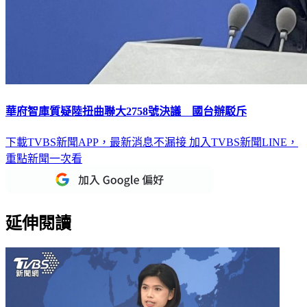
華府智庫質疑陸扭曲聯大2758號決議 國台辦駁斥
下載TVBS新聞APP，最新消息不漏接
加入TVBS新聞LINE，
重點新聞一次看
延伸閱讀