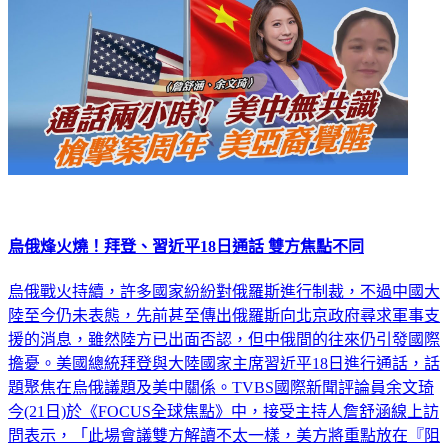
烏俄烽火燒！拜登、習近平18日通話 雙方焦點不同
烏俄戰火持續，許多國家紛紛對俄羅斯進行制裁，不過中國大
陸至今仍未表態，先前甚至傳出俄羅斯向北京政府尋求軍事支
援的消息，雖然陸方已出面否認，但中俄間的往來仍引發國際
擔憂。美國總統拜登與大陸國家主席習近平18日進行通話，話
題聚焦在烏俄議題及美中關係。TVBS國際新聞評論員余文琦
今(21日)於《FOCUS全球焦點》中，接受主持人詹舒涵線上訪
問表示，「此場會議雙方解讀不太一樣，美方將重點放在『阻