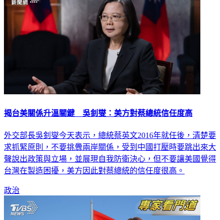
揭台美關係升溫關鍵 吳釗燮：美方對蔡總統信任度高
外交部長吳釗燮今天表示，總統蔡英文2016年就任後，清楚要
求抓緊原則，不要挑釁兩岸關係，受到中國打壓時要跳出來大
聲說出政策與立場，並展現自我防衛決心，但不要讓美國覺得
台灣在製造困擾，美方因此對蔡總統的信任度很高。
政治