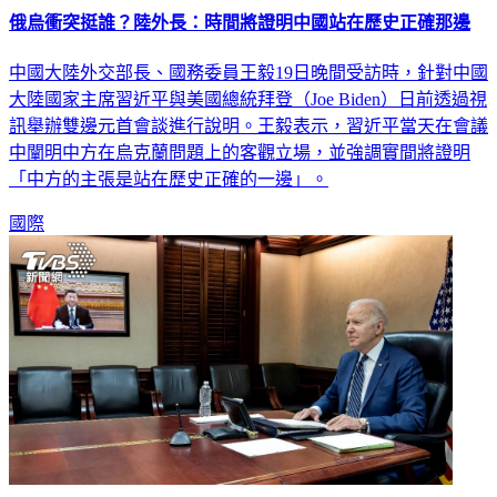
俄烏衝突挺誰？陸外長：時間將證明中國站在歷史正確那邊
中國大陸外交部長、國務委員王毅19日晚間受訪時，針對中國
大陸國家主席習近平與美國總統拜登（Joe Biden）日前透過視
訊舉辦雙邊元首會談進行說明。王毅表示，習近平當天在會議
中闡明中方在烏克蘭問題上的客觀立場，並強調實間將證明
「中方的主張是站在歷史正確的一邊」。
國際