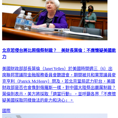
北京若侵台將比照俄祭制裁？ 美財長葉倫：不應懷疑美國能
力
美國財政部部長葉倫（Janet Yellen）於美國時間週三（6）出
席聯邦眾議院金融服務委員會聽證會，期間被共和黨眾議員麥
克亨利（Patrick McHenry）問及，若北京當局武力犯台，美國
財政部是否也會像對俄羅斯一樣，對中國大陸祭出嚴厲制裁？
葉倫則表示，美方將採取「適當行動」，並呼籲各界「不應懷
疑美國採取同樣做法的能力和決心」。
國際