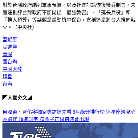
對於台灣政府編列軍事預算，以及社會討論恢復徵兵制等，朱
鳳蓮批評台灣政府不斷拋出「最強教召」、「延長兵役」和
「擴大預算」等話題是煽動抗中保台，宣稱這是將台人推向戰
火。（中央社）
習近平
民進黨
兩岸
國台辦
中國大陸
拜登
台海
◤人氣夯文◢
何潤東、曹佑寧獨家專訪搶先看
8月緣分排行榜 這星座遇見心
靈夥伴
超準測字!這輩子正緣何時會出現