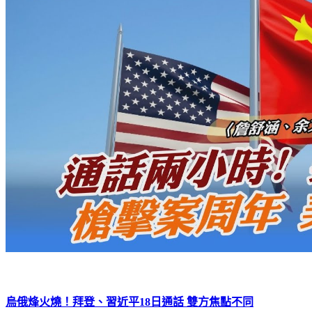
烏俄烽火燒！拜登、習近平18日通話 雙方焦點不同