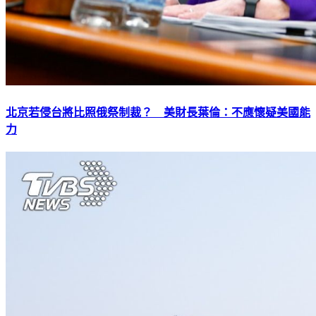
北京若侵台將比照俄祭制裁？ 美財長葉倫：不應懷疑美國能
力