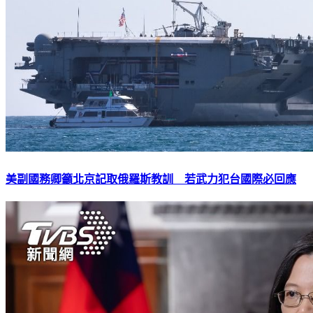
美副國務卿籲北京記取俄羅斯教訓 若武力犯台國際必回應