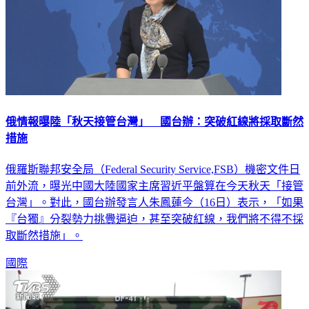
俄情報曝陸「秋天接管台灣」 國台辦：突破紅線將採取斷然
措施
俄羅斯聯邦安全局（Federal Security Service,FSB）機密文件日
前外流，曝光中國大陸國家主席習近平盤算在今天秋天「接管
台灣」。對此，國台辦發言人朱鳳蓮今（16日）表示，「如果
『台獨』分裂勢力挑釁逼迫，甚至突破紅線，我們將不得不採
取斷然措施」。
國際