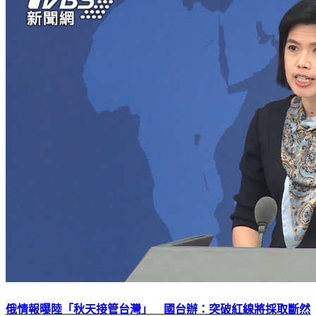
俄情報曝陸「秋天接管台灣」 國台辦：突破紅線將採取斷然