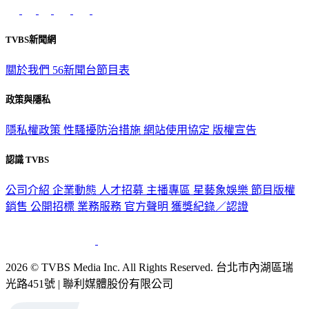
TVBS新聞網
關於我們
56新聞台節目表
政策與隱私
隱私權政策
性騷擾防治措施
網站使用協定
版權宣告
認識 TVBS
公司介紹
企業動態
人才招募
主播專區
星藝象娛樂
節目版權
銷售
公開招標
業務服務
官方聲明
獲獎紀錄／認證
2026 © TVBS Media Inc. All Rights Reserved. 台北市內湖區瑞
光路451號 | 聯利媒體股份有限公司