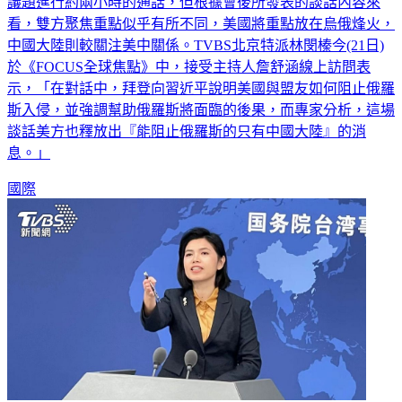
議題進行約兩小時的通話，但根據會後所發表的談話內容來
看，雙方聚焦重點似乎有所不同，美國將重點放在烏俄烽火，
中國大陸則較關注美中關係。TVBS北京特派林閔榛今(21日)
於《FOCUS全球焦點》中，接受主持人詹舒涵線上訪問表
示，「在對話中，拜登向習近平說明美國與盟友如何阻止俄羅
斯入侵，並強調幫助俄羅斯將面臨的後果，而專家分析，這場
談話美方也釋放出『能阻止俄羅斯的只有中國大陸』的消
息。」
國際