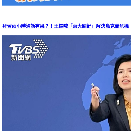
拜習兩小時通話有果？！王毅喊「兩大關鍵」解決烏克蘭危機