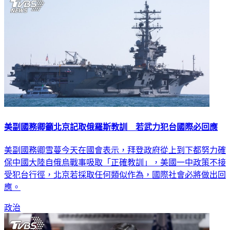
美副國務卿籲北京記取俄羅斯教訓 若武力犯台國際必回應
美副國務卿雪蔓今天在國會表示，拜登政府從上到下都努力確
保中國大陸自俄烏戰事吸取「正確教訓」，美國一中政策不接
受犯台行徑，北京若採取任何類似作為，國際社會必將做出回
應。
政治