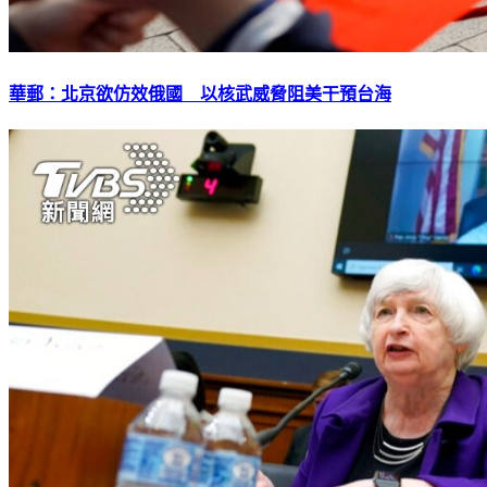
華郵：北京欲仿效俄國 以核武威脅阻美干預台海