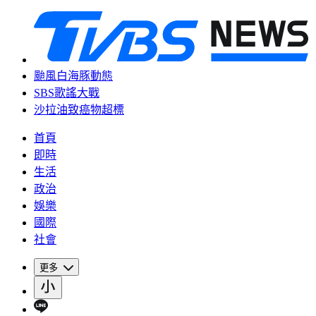
颱風白海豚動態
SBS歌謠大戰
沙拉油致癌物超標
首頁
即時
生活
政治
娛樂
國際
社會
更多