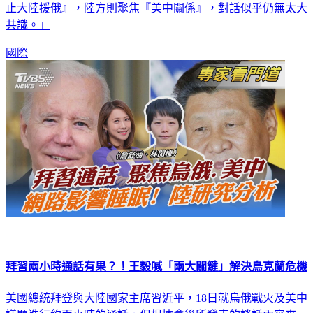
止大陸援俄』，陸方則聚焦『美中關係』，對話似乎仍無太大
共識。」
國際
拜習兩小時通話有果？！王毅喊「兩大關鍵」解決烏克蘭危機
美國總統拜登與大陸國家主席習近平，18日就烏俄戰火及美中