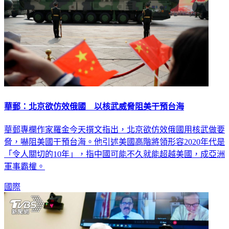
華郵：北京欲仿效俄國 以核武威脅阻美干預台海
華郵專欄作家羅金今天撰文指出，北京欲仿效俄國用核武做要
脅，嚇阻美國干預台海。他引述美國高階將領形容2020年代是
「令人關切的10年」，指中國可能不久就能超越美國，成亞洲
軍事霸權。
國際