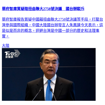
華府智庫質疑陸扭曲聯大2758號決議 國台辦駁斥
華府智庫報告質疑中國藉扭曲聯大2758號決議等手段，打壓台
灣參與國際組織，中國大陸國台辦發言人朱鳳蓮今天表示，這
是似是而非的概念，迴避台灣是中國一部分的歷史和法理事
實。
大陸