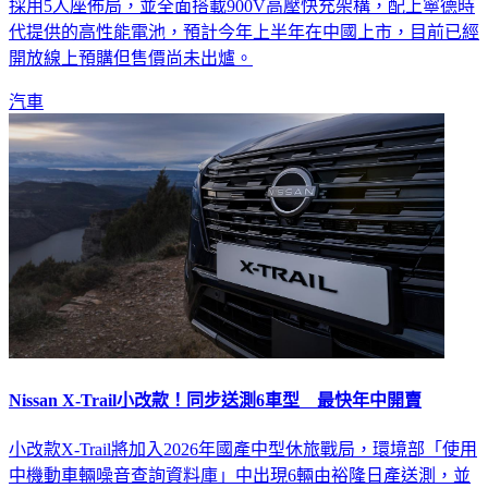
採用5人座佈局，並全面搭載900V高壓快充架構，配上寧德時
代提供的高性能電池，預計今年上半年在中國上市，目前已經
開放線上預購但售價尚未出爐。
汽車
Nissan X-Trail小改款！同步送測6車型 最快年中開賣
小改款X-Trail將加入2026年國產中型休旅戰局，環境部「使用
中機動車輛噪音查詢資料庫」中出現6輛由裕隆日產送測，並