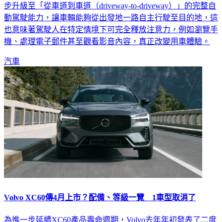
步升級至「從車道到車道（driveway-to-driveway）」的完整自
動駕駛能力，讓車輛能夠從出發地一路自主行駛至目的地，這
也意味著駕駛人在特定情境下可完全釋放注意力，例如瀏覽手
機、處理電子郵件甚至觀看影音內容，真正改變用車體驗。
汽車
Volvo XC60傳4月上市？配備、等級一覽 1車型取消了
為進一步延續XC60產品壽命週期，Volvo去年年初發表了二度