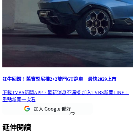
狂牛回歸！藍寶堅尼推2+2雙門GT跑車 最快2029上市
下載TVBS新聞APP，最新消息不漏接
加入TVBS新聞LINE，
重點新聞一次看
延伸閱讀