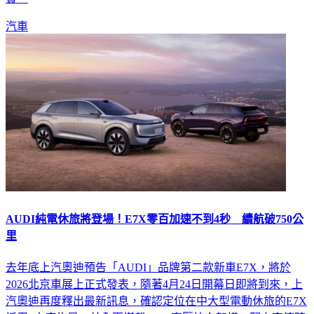
汽車
AUDI純電休旅將登場！E7X零百加速不到4秒 續航破750公
里
去年底上汽奧迪預告「AUDI」品牌第二款新車E7X，將於
2026北京車展上正式發表，隨著4月24日開幕日即將到來，上
汽奧迪再度釋出最新訊息，確認定位在中大型電動休旅的E7X