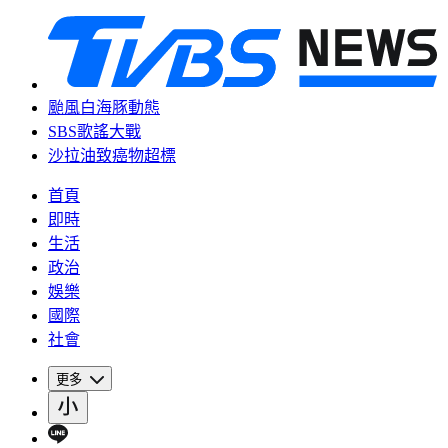
颱風白海豚動態
SBS歌謠大戰
沙拉油致癌物超標
首頁
即時
生活
政治
娛樂
國際
社會
更多