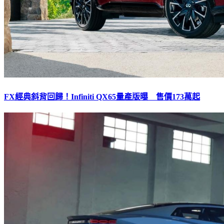
FX經典斜背回歸！Infiniti QX65量產版曝 售價173萬起