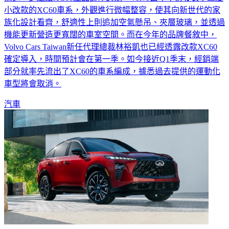
小改款的XC60車系，外觀進行微幅整容，使其向新世代的家
族化設計看齊，舒適性上則追加空氣懸吊、夾層玻璃，並透過
機能更新營造更寬闊的車室空間。而在今年的品牌餐敘中，
Volvo Cars Taiwan新任代理總裁林裕凱也已經透露改款XC60
確定導入，時間預計會在第一季。如今接近Q1季末，經銷端
部分就率先流出了XC60的車系編成，據悉過去提供的運動化
車型將會取消。
汽車