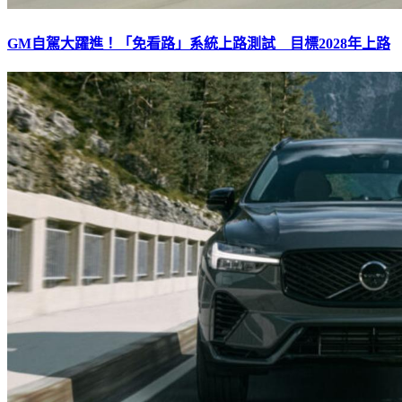
GM自駕大躍進！「免看路」系統上路測試 目標2028年上路