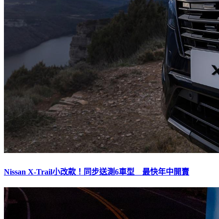
Nissan X-Trail小改款！同步送測6車型 最快年中開賣