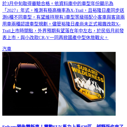
於3月中旬取得審驗合格。依資料庫中的車型年份顯示為
「2027」年式，推測有極高機率為X-Trail，且裕隆日產同步送
測6種不同車型，有望維持現有3車型等級搭配小客車與客貨兩
用車兩種認證車型規劃。儘管裕隆日產尚未正式揭露改款X-
Trail上市時間點，外界預期有望落在年中左右，於民俗月前發
表上市，與小改款CR-V一同再掀國產中型休旅戰火。
汽車
Subaru預告雙新車！電動SUV馬力上看420匹 越野版也來了