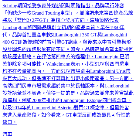
Sebring期間接受多家外媒訪問時明確指出，品牌現行陣容
「仍缺少一款Grand Touring車型」，並強調未來第四條產品線
將以「雙門2+2座GT」為核心發展方向，這項策略代表
Lamborghini將回歸品牌創立初期的產品本質。早在1960年
代，品牌首批量產車款如Lamborghini 350 GT與Lamborghini
400 GT即為優雅的前置引擎GT跑車，與後來以中置引擎楔形
設計聞名的超跑形象有所不同。如今，品牌高層希望重新拾回
這段歷史脈絡。在評估第四車系的過程中，Lamborghini已明
確排除多項可能性，Winkelmann表示，小型SUV與四門房車
均不在考量範圍內，一方面SUV市場雖由Lamborghini Urus帶
來巨大成功，但品牌不打算再推出更小級距產品；另一方面，
高端四門房車市場需求趨於集中於長軸版本，與Lamborghini
設計語彙並不契合。值得一提的是，品牌過去並非未曾嘗試此
類構想，例如2008年推出的Lamborghini Estoque四門概念車，
以及2014年的Lamborghini Asterion雙門GT概念車，但最終皆
未進入量產階段，如今看來，GT車型反而成為最具可行性的
缺口。
汽車