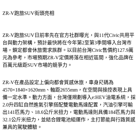
ZR-V跑旅SUV街頭亮相
ZR-V跑旅SUV日前率先在官方社群曝光，與11代Civic共用平
台與動力架構，預計最快將在今年第2至第3季間導入台灣市
場，鎖定都會休旅需求族群。以目前台灣Civic售價約127.9萬
元為參考，市場預期ZR-V定價將落在相近區間，強化品牌在
百萬元級距SUV市場的競爭力。
ZR-V在產品設定上偏向都會質感休旅，車身尺碼為
4570×1840×1620mm、軸距2655mm，在空間與操控表現上具
備一定水準。動力方面，台灣僅規劃導入e:HEV油電系統，採
2.0升四缸自然進氣引擎搭配雙電動馬達配置，汽油引擎可輸
出141匹馬力、18.6公斤米扭力，電動馬達則具備184匹馬力與
32.1公斤米扭力，並結合鋰電池組運作，主打節能與行路質感
兼具的駕駛體驗。