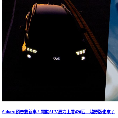
Subaru預告雙新車！電動SUV馬力上看420匹 越野版也來了