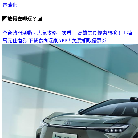
電油化
◤放假去哪玩？◢
全台熱門活動、人氣攻略一次看！
高雄美食優惠開搶！再抽
萬元住宿券
下載食尚玩家APP！免費領取優惠券