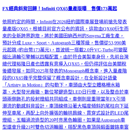
FX經典斜背回歸！Infiniti QX65量產版曝 售價173萬起
依照約定的時間，Infiniti在2026紐約國際車展登場前搶先發表
量產版QX65。根據目前官方公布的資訊，這款由QX60衍生而
來的全新跨界跑旅，將於美國田納西州的Smyrna工廠生產，
預計分成 Luxe、Sport、Autograph三種等級，售價從53,990美
元起跳 (約台幣173萬元)，首波統一搭載2.0升VC-Turbo可變壓
縮比渦輪引擎輔以四驅配置。由於符合美製車身份，先前台灣
總代理裕隆日產也透露有意導入QX65，但仍得評估台美關稅
後續發展。如同2025年發表的Monograph概念車，進入量產階
段的QX65幾乎完整保留了概念車設計，在全新設計語彙
「Artistry in Motion」的勾勒下，車頭由大型立體格柵水箱
罩、大型發光廠徽、數位琴鍵造型LED日行燈，以及整合於車
頭兩側飾孔的投射燈組共同組成。車側則是重現當年FX引領
潮流的動感斜背設計，車頂線條沿著大幅度傾斜的尾柱向下延
伸至車尾，再配上向外擴張的輪拱肩線、貫穿式設計的LED尾
燈組、五輻渦流造型的20吋亮黑色輪圈。如果是Autograph車
型還會升級21吋雙色切消輪圈，搭配黑色車頂與緞面鍍鉻車窗