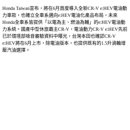
Honda Taiwan宣布，將在6月首度導入全新CR-V e:HEV電油動
力車款，也確立全車系邁向e:HEV電油化產品布局，未來
Honda全車系皆提供「以電為主、燃油為輔」的e:HEV電油動
力系統。國產中型休旅霸主CR-V，電油動力CR-V e:HEV先前
已於環境部噪音審驗資料中曝光，台灣本田也確認CR-V 
e:HEV將在6月上市，除電油版本，也提供既有的1.5升渦輪增
壓汽油選擇。