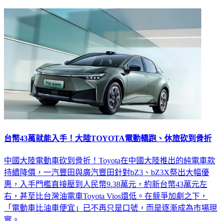
台幣43萬就能入手！大陸TOYOTA電動轎跑、休旅砍到骨折
中國大陸電動車砍到骨折！Toyota在中國大陸推出的純電車款
持續降價，一汽豐田與廣汽豐田針對bZ3、bZ3X祭出大幅優
惠，入手門檻直接壓到人民幣9.38萬元，約新台幣43萬元左
右，甚至比台灣油電車Toyota Vios還低。在競爭加劇之下，
「電動車比油車便宜」已不再只是口號，而是逐漸成為市場現
實。