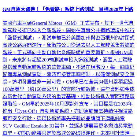
GM自駕大躍進！「免看路」系統上路測試 目標2028年上路
美國汽車巨頭General Motors（GM）正式宣布，其下一世代自
動駕駛技術已進入全新階段，開始在真實公共道路環境中進行
「監督式測試」，測試車輛已於美國加州與密西根州的封閉式
高速公路展開運行，象徵該公司從過去以人工駕駛蒐集數據的
階段，正式邁向主動自動化系統驗證的重要轉折。根據GM規
劃，未來將有超過200輛測試車投入道路測試，涵蓋人工駕駛
與搭載自動駕駛系統的監督車輛，不過在現階段，每一輛車仍
配備專業測試駕駛，隨時可接管車輛控制，以確保測試安全無
虞。這項發展並非一蹴可幾，GM早已在全美34個州累積超過
100萬英里（約160萬公里）的實際行駛數據，這些資料如今成
為新世代自動駕駛系統的重要基礎，推動技術進入實際道路驗
證階段。GM早於2025年10月即對外宣布，其目標是在2028年
推出「Eyes-Off」自動駕駛系統，亦即駕駛無需持續注視道路
即可安全行駛，這項技術將率先搭載於品牌旗下旗艦純電
SUV Cadillac Escalade IQ當中，並逐步擴展至更多燃油與電動
車型。初期功能將限定於高速公路環境運作，未來則計畫進一