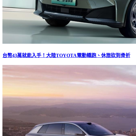
台幣43萬就能入手！大陸TOYOTA電動轎跑、休旅砍到骨折