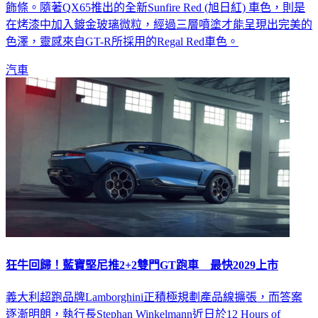
飾條。隨著QX65推出的全新Sunfire Red (旭日紅) 車色，則是
在烤漆中加入鍍金玻璃微粒，經過三層噴塗才能呈現出完美的
色澤，靈感來自GT-R所採用的Regal Red車色。
汽車
狂牛回歸！藍寶堅尼推2+2雙門GT跑車 最快2029上市
義大利超跑品牌Lamborghini正積極規劃產品線擴張，而答案
逐漸明朗，執行長Stephan Winkelmann近日於12 Hours of