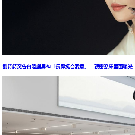
劉詩詩突告白陸劇男神「長得挺合我意」 親密滾床畫面曝光