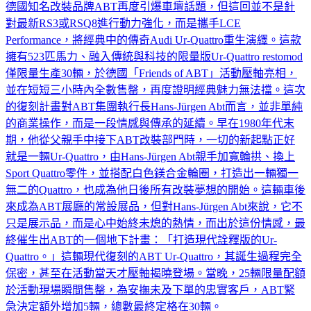
德國知名改裝品牌ABT再度引爆車壇話題，但這回並不是針
對最新RS3或RSQ8進行動力強化，而是攜手LCE
Performance，將經典中的傳奇Audi Ur-Quattro重生演繹。這款
擁有523匹馬力、融入傳統與科技的限量版Ur-Quattro restomod
僅限量生產30輛，於德國「Friends of ABT」活動壓軸亮相，
並在短短三小時內全數售罄，再度證明經典魅力無法擋。這次
的復刻計畫對ABT集團執行長Hans-Jürgen Abt而言，並非單純
的商業操作，而是一段情感與傳承的延續。早在1980年代末
期，他從父親手中接下ABT改裝部門時，一切的新起點正好
就是一輛Ur-Quattro，由Hans-Jürgen Abt親手加寬輪拱、換上
Sport Quattro零件，並搭配白色鎂合金輪圈，打造出一輛獨一
無二的Quattro，也成為他日後所有改裝夢想的開始。這輛車後
來成為ABT展廳的常設展品，但對Hans-Jürgen Abt來說，它不
只是展示品，而是心中始終未熄的熱情，而出於這份情感，最
終催生出ABT的一個地下計畫：「打造現代詮釋版的Ur-
Quattro。」這輛現代復刻的ABT Ur-Quattro，其誕生過程完全
保密，甚至在活動當天才壓軸揭曉登場。當晚，25輛限量配額
於活動現場瞬間售罄，為安撫未及下單的忠實客戶，ABT緊
急決定額外增加5輛，總數最終定格在30輛。