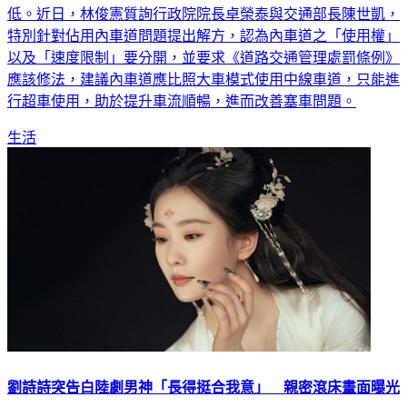
低。近日，林俊憲質詢行政院院長卓榮泰與交通部長陳世凱，
特別針對佔用內車道問題提出解方，認為內車道之「使用權」
以及「速度限制」要分開，並要求《道路交通管理處罰條例》
應該修法，建議內車道應比照大車模式使用中線車道，只能進
行超車使用，助於提升車流順暢，進而改善塞車問題。
生活
劉詩詩突告白陸劇男神「長得挺合我意」 親密滾床畫面曝光