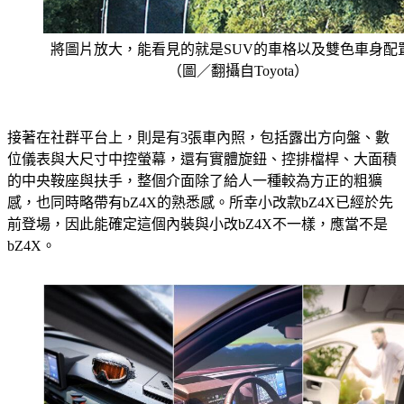
將圖片放大，能看見的就是SUV的車格以及雙色車身配
（圖／翻攝自Toyota）
接著在社群平台上，則是有3張車內照，包括露出方向盤、數
位儀表與大尺寸中控螢幕，還有實體旋鈕、控排檔桿、大面積
的中央鞍座與扶手，整個介面除了給人一種較為方正的粗獷
感，也同時略帶有bZ4X的熟悉感。所幸小改款bZ4X已經於先
前登場，因此能確定這個內裝與小改bZ4X不一樣，應當不是
bZ4X。