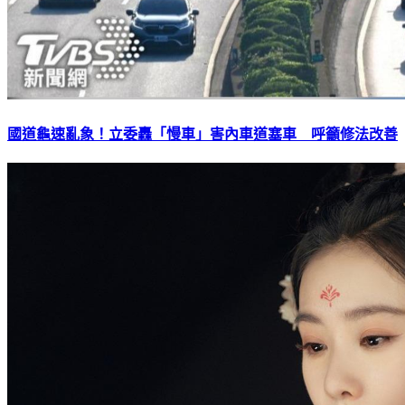
國道龜速亂象！立委轟「慢車」害內車道塞車 呼籲修法改善