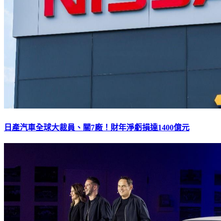
日產汽車全球大裁員、關7廠！財年淨虧損達1400億元