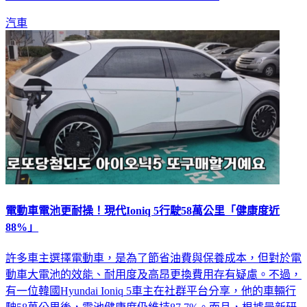
汽車
電動車電池更耐操！現代Ioniq 5行駛58萬公里「健康度近
88%」
許多車主選擇電動車，是為了節省油費與保養成本，但對於電
動車大電池的效能、耐用度及高昂更換費用存有疑慮。不過，
有一位韓國Hyundai Ioniq 5車主在社群平台分享，他的車輛行