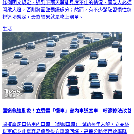
條例明文規定，遇到下雨天等能見度不佳的情況，駕駛人必須
開啟大燈，否則將面臨罰鍰處分；然而，有不少駕駛習慣性忽
視這項規定，最終結果就是吃上罰單。
生活
國道龜速亂象！立委轟「慢車」害內車道塞車 呼籲修法改善
國道龜速車佔用內車道 （即超車道） 問題長年未解，立委林
俊憲認為此舉容易導致後方車流回堵，高速公路使用效率降