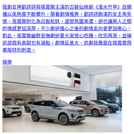
陸劇女神劉詩詩與張雲龍主演的古裝仙俠劇《淮水竹亭》自開
播以來熱度不斷攀升，隨著劇情推進，劉詩詩飾演的女主角失
憶，張雲龍則化為白髮蛇妖，虐戀氛圍漸濃，卻也讓兩人之間
的情感更加深厚，不少劇迷擔心之後的劇情走向會更加揪心，
對此，張雲龍幽默安撫劇迷要大家放心吃糖，吃完再哭，並稱
這部戲有高甜也有淚點，劇情反差大，追劇就像是在搭雲霄飛
車般特別刺激。
娛樂