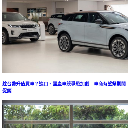
趁台幣升值買車？進口、國產車競爭恐加劇 車商有望祭期間
促銷