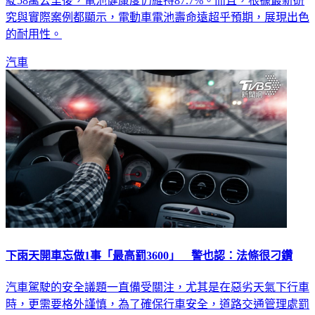
駛58萬公里後，電池健康度仍維持87.7%。而且，根據最新研
究與實際案例都顯示，電動車電池壽命遠超乎預期，展現出色
的耐用性。
汽車
下雨天開車忘做1事「最高罰3600」 警也認：法條很刁鑽
汽車駕駛的安全議題一直備受關注，尤其是在惡劣天氣下行車
時，更需要格外謹慎，為了確保行車安全，道路交通管理處罰