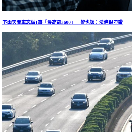
下雨天開車忘做1事「最高罰3600」 警也認：法條很刁鑽