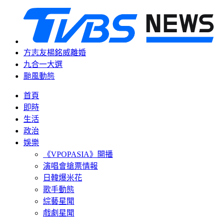
方志友楊銘威離婚
九合一大選
颱風動態
首頁
即時
生活
政治
娛樂
《VPOPASIA》開播
演唱會搶票情報
日韓爆米花
歌手動態
綜藝星聞
戲劇星聞