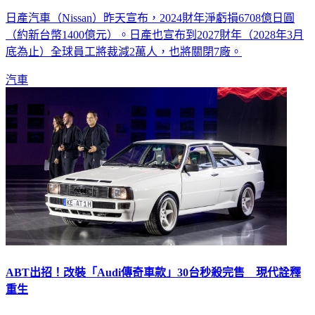
日產汽車（Nissan）昨天宣布，2024財年淨虧損6708億日圓
（約新台幣1400億元）。日產也宣布到2027財年（2028年3月
底為止）全球員工將裁減2萬人，也將關閉7廠。
汽車
ABT出招！改裝「Audi傳奇車款」30台秒殺完售 現代詮釋
重生