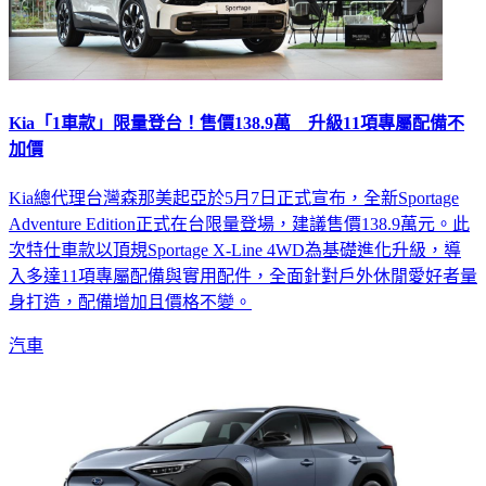
Kia「1車款」限量登台！售價138.9萬 升級11項專屬配備不
加價
Kia總代理台灣森那美起亞於5月7日正式宣布，全新Sportage
Adventure Edition正式在台限量登場，建議售價138.9萬元。此
次特仕車款以頂規Sportage X-Line 4WD為基礎進化升級，導
入多達11項專屬配備與實用配件，全面針對戶外休閒愛好者量
身打造，配備增加且價格不變。
汽車