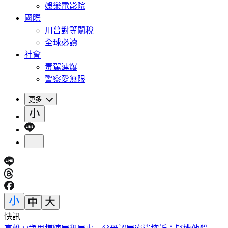
娛樂電影院
國際
川普對等關稅
全球必讀
社會
毒駕連爆
警察愛無限
更多
快訊