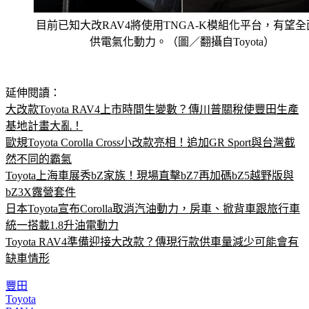
目前已知大改RAV4將使用TNGA-K模組化平台，有望全
供電氣化動力。（圖／翻攝自Toyota）
延伸閱讀：
大改款Toyota RAV4上市時間生變數？傳川普關稅使豐田生產
基地計畫大亂！
歐規Toyota Corolla Cross小改款亮相！追加GR Sport與台灣截
然不同的霸氣
Toyota上海車展秀bZ家族！現場直擊bZ7再加碼bZ5越野版與
bZ3X露營套件
日本Toyota宣布Corolla取消汽油動力，房車、掀背車跟旅行車
統一搭載1.8升油電動力
Toyota RAV4準備迎接大改款？傳現行款供車量減少可能會有
缺車情形
豐田
Toyota