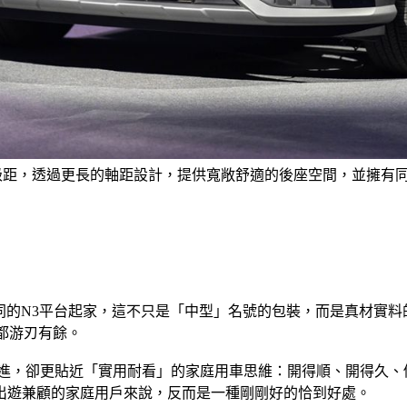
旅級距，透過更長的軸距設計，提供寬敞舒適的後座空間，並擁有同級
 L相同的N3平台起家，這不只是「中型」名號的包裝，而是真材實
都游刃有餘。
激進，卻更貼近「實用耐看」的家庭用車思維：開得順、開得久
出遊兼顧的家庭用戶來說，反而是一種剛剛好的恰到好處。