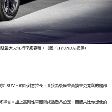
最大524L行李廂容積。（圖／HYUNDAI提供）
料的C-SUV。軸距刻意拉長，直接為後座乘員換來更寬鬆的腿部
、修得省。加上高剛性車體與成熟懸吊設定，開起來比你想像的