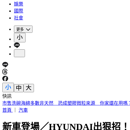
娛樂
國際
社會
更多
快訊
《夏日活動》花蓮FUN暑假 即將成真火舞秀 加碼重現
首頁
｜
汽車
新車登場／HYUNDAI出狠招！MU