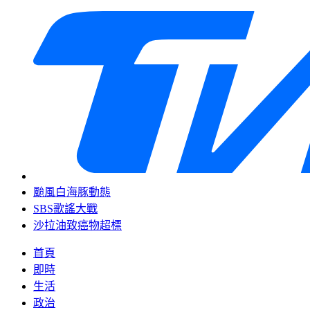
颱風白海豚動態
SBS歌謠大戰
沙拉油致癌物超標
首頁
即時
生活
政治