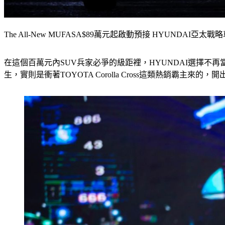
The All-New MUFASA$89萬元起啟動預接 HYUNDAI
在這個百萬元內SUV兵家必爭的級距裡，HYUNDAI選擇不
生，實則是衝著TOYOTA Corolla Cross這類熱銷霸主