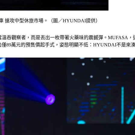
亞太戰略車 搶攻中型休旅市場。（圖／HYUNDAI提供）
再當溫吞觀察者，而是丟出一枚帶著火藥味的震撼彈。MUFAS
來的，開出僅89萬元的預售價起手式，姿態明顯不低：HYUNDAI不