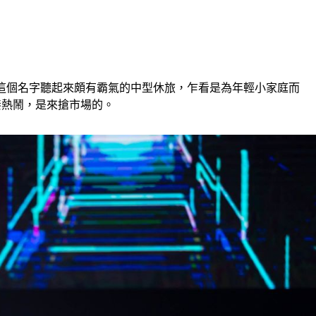
A，這個名字聽起來頗有霸氣的中型休旅，乍看是為年輕小家庭而
是來湊熱鬧，是來搶市場的。