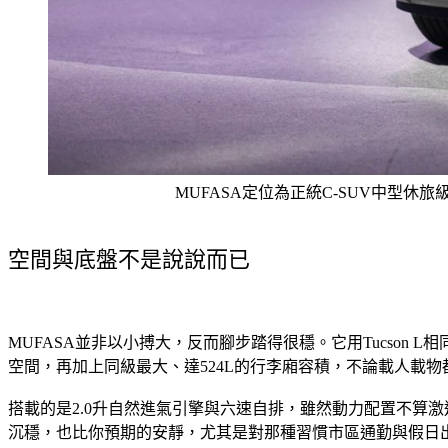
MUFASA定位為正統C-SUV中型休
空間與底盤不是說說而已
MUFASA並非以小搏大，反而腳步踏得很穩。它用Tucson
空間，再加上同級最大、達524L的行李廂容積，不論載人載物
搭載的是2.0升自然進氣引擎與六速自排，雖然動力配置不算
沉穩，也比你預期的安靜，尤其是對那種習慣市區通勤與假日