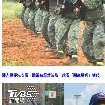
讓人民優先吃蛋！國軍被蛋荒波及 改喝「國產豆奶」替代