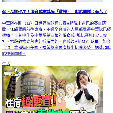
奪下A組MVP！張育成拿獎座「敬禮」 獻給團隊：辛苦了
中華隊在昨（12）日世界棒球經典賽A組隊上古巴的賽事落
敗，無緣晉級前往東京，不過全台灣的人民都覺得中華隊已經
很棒了！其中作為中華隊第四棒的張育成4場比賽打出7支安
打，招牌敬禮姿勢也紅遍海內外，也成為A組MVP球員，如今
（13）準備返回美國，捧著獎座再次擺出招牌姿勢，把獎項獻
給整個團隊。
生活