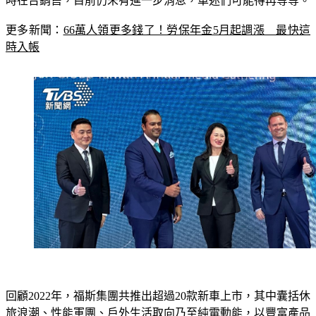
會有導入新車；至於外界關注新一代Tiguan或ID系列電動車何
時在台銷售，目前仍未有進一步消息，車迷們可能得再等等。
更多新聞：
66萬人領更多錢了！勞保年金5月起調漲　最快這
時入帳
回顧2022年，福斯集團共推出超過20款新車上市，其中囊括休