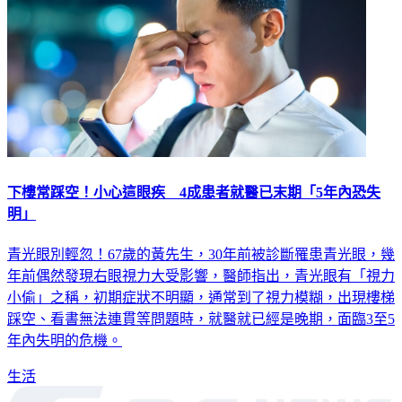
下樓常踩空！小心這眼疾 4成患者就醫已末期「5年內恐失
明」
青光眼別輕忽！67歲的黃先生，30年前被診斷罹患青光眼，幾
年前偶然發現右眼視力大受影響，醫師指出，青光眼有「視力
小偷」之稱，初期症狀不明顯，通常到了視力模糊，出現樓梯
踩空、看書無法連貫等問題時，就醫就已經是晚期，面臨3至5
年內失明的危機。
生活