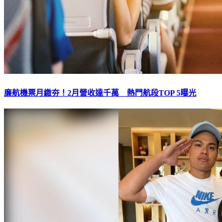
廉航機票月繳夯！2月營收達千萬 熱門航段TOP 5曝光