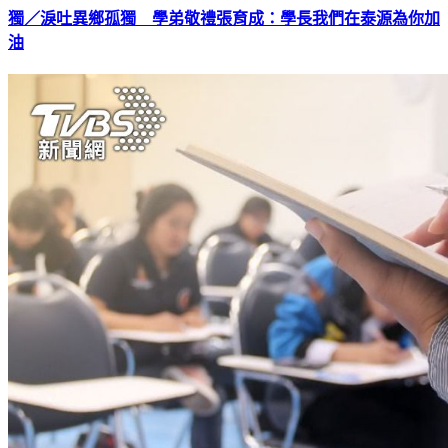
獨／淚吐異鄉孤獨 學弟敬禮張育成：學長我們在泰源為你加
油