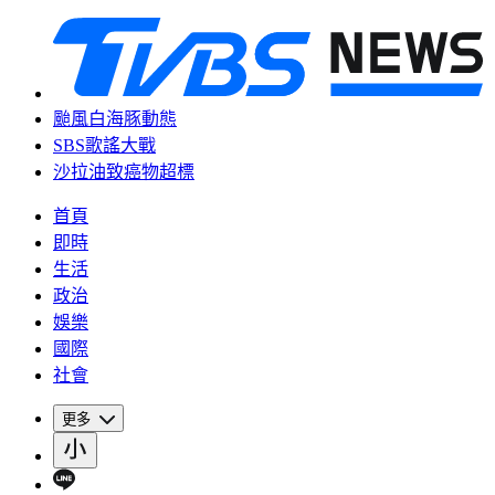
颱風白海豚動態
SBS歌謠大戰
沙拉油致癌物超標
首頁
即時
生活
政治
娛樂
國際
社會
更多