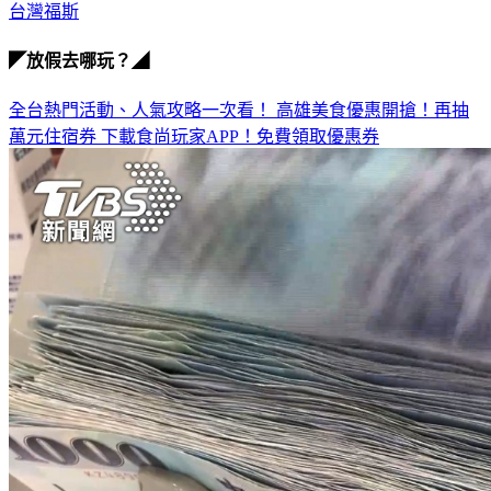
ID.4
台灣福斯
◤放假去哪玩？◢
全台熱門活動、人氣攻略一次看！
高雄美食優惠開搶！再抽
萬元住宿券
下載食尚玩家APP！免費領取優惠券