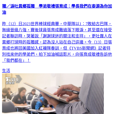
獨／淚吐異鄉孤獨 學弟敬禮張育成：學長我們在泰源為你加
油
昨（12）日2023世界棒球經典賽，中華隊以1：7敗給古巴隊，
無緣晉級八強，賽後球員張育成難過落下眼淚，甚至還在接受
記者聯訪時，哭著說「謝謝球迷的關注和支持」，更吐露人在
異鄉打球時的孤獨感，認為沒人站在自己這邊。今（13）日張
育成也將回美國加入紅襪隊春訓，但《TVBS新聞網》記者特
別找來他的學弟們，拍下加油喊話影片，向張育成敬禮告訴他
「我們都在」！
生活