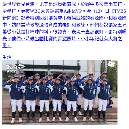
2023世界棒球經典賽中華隊雖然無緣八強，不過優秀的表現仍
讓世界看見台灣，尤其是球員張育成，於賽中多次轟出安打、
全壘打，更被WBC大會評選為A組MVP。今（13）日《TVBS
新聞網》記者特別回到張育成小時候就讀的泰源國小和泰源國
中，訪問當時教導過張育成的老師和教練，他們都說張家五兄
弟從小就是打棒球的料，很認真、表現一直都很好，更特別曝
光了他們小時候出國比賽的青澀照片，小小年紀就有大將之
風。
生活