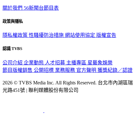
TVBS新聞網
關於我們
56新聞台節目表
政策與隱私
隱私權政策
性騷擾防治措施
網站使用協定
版權宣告
認識 TVBS
公司介紹
企業動態
人才招募
主播專區
星藝象娛樂
節目版權銷售
公開招標
業務服務
官方聲明
獲獎紀錄／認證
2026 © TVBS Media Inc. All Rights Reserved. 台北市內湖區瑞
光路451號 | 聯利媒體股份有限公司