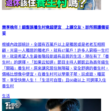
樂享晚年！銀髮族養生村竟超便宜 上課交友、診所照護備妥
妥
根據內政部統計，全國有百萬戶以上是獨居或是老老互相照
顧，光是一人獨居的獨老戶，就有47萬戶！許多人窮極一生打
拚，就是希望人生最後階段能過有品質的生活，現在有了「養
生村」的選擇。「如果云知道」節目主持人鄭凱云為高年級生
「開箱」養生村，原來講究居住無障礙、安全舒適的養生村，
價格比想像中便宜，在養生村可以學電子琴、玩桌遊、種菜
等，享受快樂人生！「生活可自理」且60歲以上 可選擇入住
養生村
生活