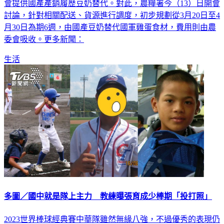
雞蛋供應一般消費市場，希望國軍配合降低雞蛋需求，由農委
會提供國產產銷履歷豆奶替代。對此，農糧署今（13）日開會
討論，針對相關配送、貨源進行調度，初步規劃從3月20日至4
月30日為期6週，由國產豆奶替代國軍雞蛋食材，費用則由農
委會吸收。更多新聞：
生活
多圖／國中就是隊上主力 教練曝張育成少棒期「投打照」