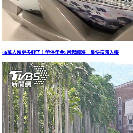
66萬人領更多錢了！勞保年金5月起調漲 最快這時入帳