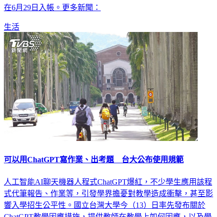
幅最高逾7.2%，將創下歷史新高；調升後加發的金額，則會
在6月29日入帳。更多新聞：
生活
可以用ChatGPT寫作業、出考題 台大公布使用規範
人工智能AI聊天機器人程式ChatGPT爆紅，不少學生應用該程
式代筆報告、作業等，引發學界擔憂對教學造成衝擊，甚至影
響入學招生公平性。國立台灣大學今（13）日率先發布關於