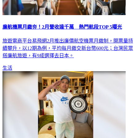
廉航機票月繳夯！2月營收達千萬 熱門航段TOP 5曝光
旅遊電商平台易飛網2月推出廉價航空機票月繳制，開票量持
續攀升，以12期為例，平均每月繳交新台幣600元；台灣民眾
搭廉航旅遊，有9成選擇去日本。
生活