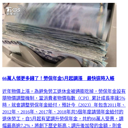
66萬人領更多錢了！勞保年金5月起調漲 最快這時入帳
近年物價上漲，為避免勞工退休金被通膨吃掉，勞保年金設有
隨物價調整機制，當消費者物價指數（CPI）累計成長率達5%
時，就會調整勞保年金給付，預計今（2023）年包含2011年、
2012年、2016年、2017年、2018年共5個年度請領年金給付的
退休勞工，自5月起有望調升勞保年金，共約66萬人受惠，調