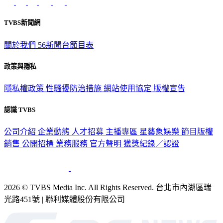
TVBS新聞網
關於我們
56新聞台節目表
政策與隱私
隱私權政策
性騷擾防治措施
網站使用協定
版權宣告
認識 TVBS
公司介紹
企業動態
人才招募
主播專區
星藝象娛樂
節目版權
銷售
公開招標
業務服務
官方聲明
獲獎紀錄／認證
2026 © TVBS Media Inc. All Rights Reserved. 台北市內湖區瑞
光路451號 | 聯利媒體股份有限公司