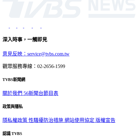
深入時事，一觸即見
意見反映：service@tvbs.com.tw
觀眾服務專線：02-2656-1599
TVBS新聞網
關於我們
56新聞台節目表
政策與隱私
隱私權政策
性騷擾防治措施
網站使用協定
版權宣告
認識 TVBS