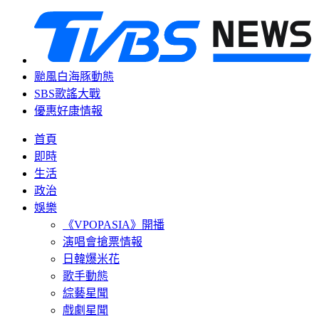
颱風白海豚動態
SBS歌謠大戰
優惠好康情報
首頁
即時
生活
政治
娛樂
《VPOPASIA》開播
演唱會搶票情報
日韓爆米花
歌手動態
綜藝星聞
戲劇星聞