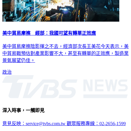
美中貿易摩擦 經部：我國可望有轉單正效應
美中貿易摩擦陰影揮之不去，經濟部次長王美花今天表示，美
中貿易戰預估對產業影響不大，甚至有轉單的正效應，製造業
景氣展望仍佳。
政治
深入時事，一觸即見
意見反映：service@tvbs.com.tw
觀眾服務專線：02-2656-1599