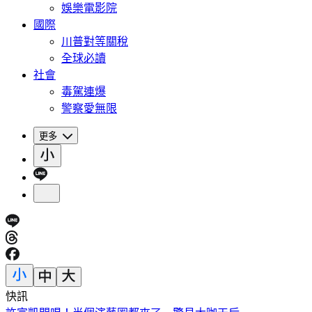
娛樂電影院
國際
川普對等關稅
全球必讀
社會
毒駕連爆
警察愛無限
更多
快訊