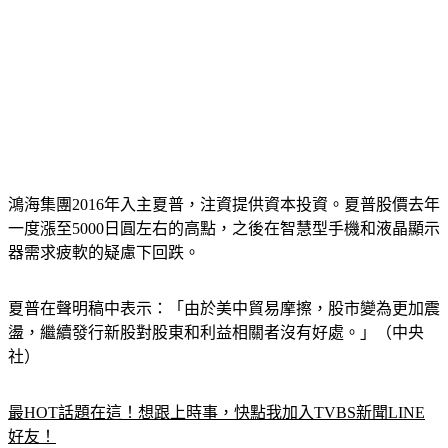
鴻海集團2016年入主夏普，注資提供資本投資。夏普股價去年
一度漲至5000日圓左右的高點，之後在智慧型手機和液晶顯示
器需求疲軟的疑慮下回跌。
夏普在聲明稿中表示：「由於美中貿易摩擦，股市變為更加震
盪，繼續發行新股對股東和利益相關者沒有好處。」（中央
社）
最HOT話題在這！想跟上時事，快點我加入TVBS新聞LINE
好友！