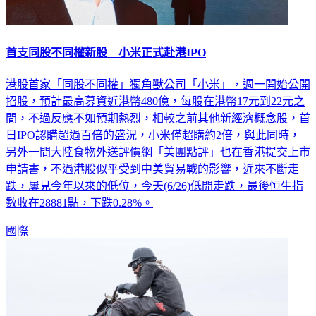
首支同股不同權新股 小米正式赴港IPO
港股首家「同股不同權」獨角獸公司「小米」，週一開始公開
招股，預計最高募資近港幣480億，每股在港幣17元到22元之
間，不過反應不如預期熱烈，相較之前其他新經濟概念股，首
日IPO認購超過百倍的盛況，小米僅超購約2倍，與此同時，
另外一間大陸食物外送評價網「美團點評」也在香港提交上市
申請書，不過港股似乎受到中美貿易戰的影響，近來不斷走
跌，屢見今年以來的低位，今天(6/26)低開走跌，最後恒生指
數收在28881點，下跌0.28%。
國際