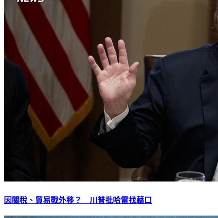
因關稅、貿易戰外移？ 川普批哈雷找藉口