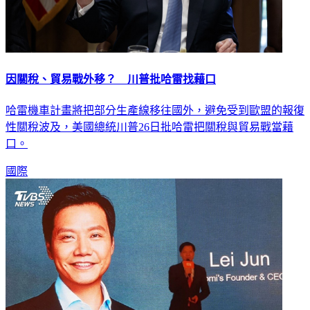
因關稅、貿易戰外移？ 川普批哈雷找藉口
哈雷機車計畫將把部分生產線移往國外，避免受到歐盟的報復
性關稅波及，美國總統川普26日批哈雷把關稅與貿易戰當藉
口。
國際