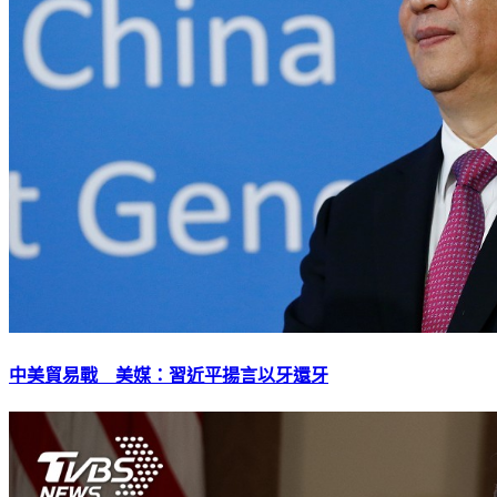
中美貿易戰 美媒：習近平揚言以牙還牙