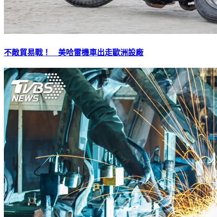
不敵貿易戰！ 美哈雷機車出走歐洲設廠