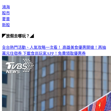
鴻海
股市
夏普
新股
◤放假去哪玩？◢
全台熱門活動、人氣攻略一次看！
高雄美食優惠開搶！再抽
萬元住宿券
下載食尚玩家APP！免費領取優惠券