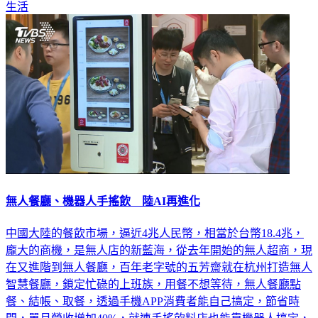
生活
無人餐廳、機器人手搖飲 陸AI再進化
中國大陸的餐飲市場，逼近4兆人民幣，相當於台幣18.4兆，
龐大的商機，是無人店的新藍海，從去年開始的無人超商，現
在又進階到無人餐廳，百年老字號的五芳齋就在杭州打造無人
智慧餐廳，鎖定忙碌的上班族，用餐不想等待，無人餐廳點