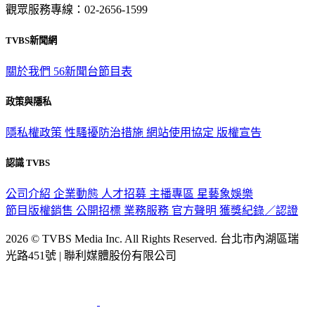
觀眾服務專線：02-2656-1599
TVBS新聞網
關於我們
56新聞台節目表
政策與隱私
隱私權政策
性騷擾防治措施
網站使用協定
版權宣告
認識 TVBS
公司介紹
企業動態
人才招募
主播專區
星藝象娛樂
節目版權銷售
公開招標
業務服務
官方聲明
獲獎紀錄／認證
2026 © TVBS Media Inc. All Rights Reserved. 台北市內湖區瑞
光路451號 | 聯利媒體股份有限公司