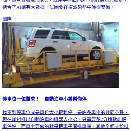
餐、結帳、取餐，透過手機APP消費者能自己搞定，節省時
間，單月營收增加40%，就連手搖飲料店也能靠機器人搞定，
結合了AI還有大數據，試圖要在這波趨勢中獲得雙贏。
國際
停車位一位難求！ 自動泊車小弟幫你停
找不到停車位或是車位太小很難停，是許多車主的共同心聲，
現在加州推出自動泊車的機器人小弟，只需要花2分鐘就能把