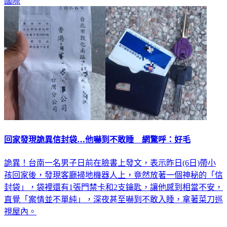
國際
回家發現詭異信封袋…他嚇到不敢睡 網驚呼：好毛
詭異！台南一名男子日前在臉書上發文，表示昨日(6日)帶小
孩回家後，發現客廳掃地機器人上，竟然放著一個神秘的「信
封袋」，袋裡還有1張門禁卡和2支鑰匙，讓他感到相當不安，
直覺「案情並不單純」，深夜甚至嚇到不敢入睡，拿著菜刀巡
視屋內。