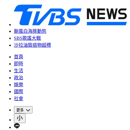
颱風白海豚動態
SBS歌謠大戰
沙拉油致癌物超標
首頁
即時
生活
政治
娛樂
國際
社會
更多