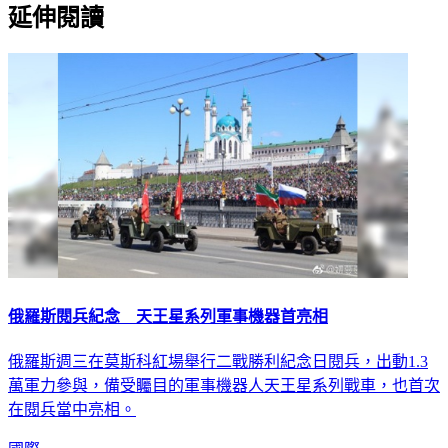
延伸閱讀
俄羅斯閱兵紀念 天王星系列軍事機器首亮相
俄羅斯週三在莫斯科紅場舉行二戰勝利紀念日閱兵，出動1.3
萬軍力參與，備受矚目的軍事機器人天王星系列戰車，也首次
在閱兵當中亮相。