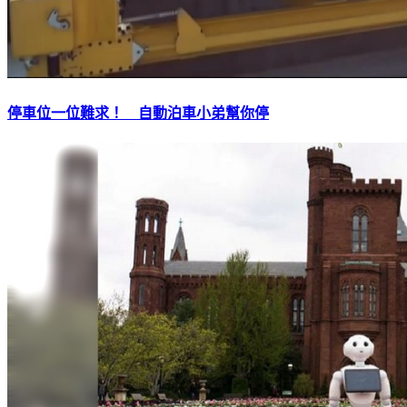
停車位一位難求！ 自動泊車小弟幫你停