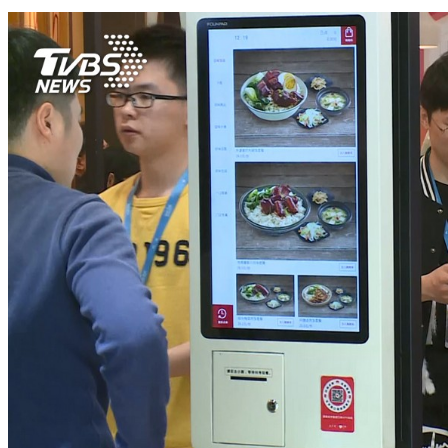
回家發現詭異信封袋…他嚇到不敢睡 網驚呼：好毛