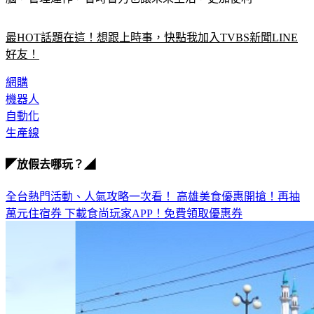
腦，管理運作，省時省力也讓未來生活，更加便利。
最HOT話題在這！想跟上時事，快點我加入TVBS新聞LINE
好友！
網購
機器人
自動化
生產線
◤放假去哪玩？◢
全台熱門活動、人氣攻略一次看！
高雄美食優惠開搶！再抽
萬元住宿券
下載食尚玩家APP！免費領取優惠券