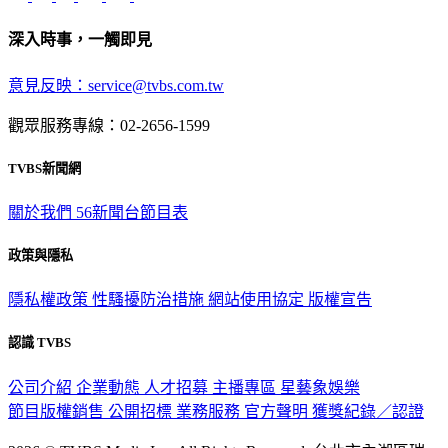
深入時事，一觸即見
意見反映：service@tvbs.com.tw
觀眾服務專線：02-2656-1599
TVBS新聞網
關於我們
56新聞台節目表
政策與隱私
隱私權政策
性騷擾防治措施
網站使用協定
版權宣告
認識 TVBS
公司介紹
企業動態
人才招募
主播專區
星藝象娛樂
節目版權銷售
公開招標
業務服務
官方聲明
獲獎紀錄／認證