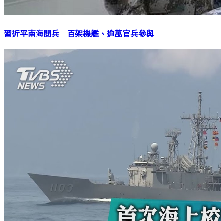
習近平南海閱兵 百架機艦、逾萬官兵參與