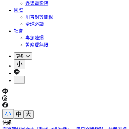
娛樂電影院
國際
川普對等關稅
全球必讀
社會
毒駕連爆
警察愛無限
更多
快訊