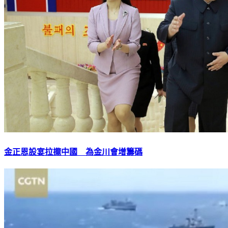
金正恩設宴拉攏中國 為金川會增籌碼