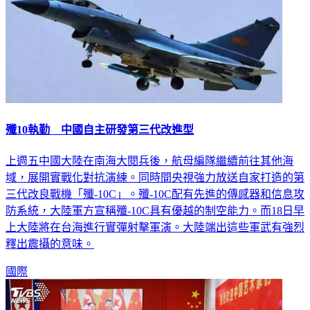
殲10執勤 中國自主研發第三代改進型
上週五中國大陸在南海大閱兵後，航母編隊繼續前往其他海
域，展開實戰化對抗演練。同時間央視強力放送自家打造的第
三代改良戰機「殲-10C」。殲-10C配有先進的傳感器和信息攻
防系統，大陸軍方宣稱殲-10C具有優越的制空能力。而18日早
上大陸將在台海進行實彈射擊軍演。大陸端出這些軍武有強烈
釋出震攝的意味。
國際