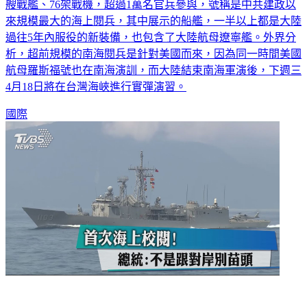
艘戰艦、76架戰機，超過1萬名官兵參與，號稱是中共建政以
來規模最大的海上閱兵，其中展示的船艦，一半以上都是大陸
過往5年內服役的新裝備，也包含了大陸航母遼寧艦。外界分
析，超前規模的南海閱兵是針對美國而來，因為同一時間美國
航母羅斯福號也在南海演訓，而大陸結束南海軍演後，下週三
4月18日將在台灣海峽進行實彈演習。
國際