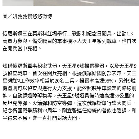
圖／妍蔓蔓慢悠悠微博
俄羅斯週三在莫斯科紅場舉行二戰勝利紀念日閱兵，出動1.3
萬軍力參與，備受矚目的軍事機器人天王星系列戰車，也首次
在閱兵當中亮相。
號稱俄羅斯軍事秘密武器，天王星6號掃雷機器，以及天王星9
號偵查戰車，首次在閱兵亮相。根據俄羅斯國防部表示，天王
星6號的工作效率相當於20名士兵，掃雷率高達95%，另外9號
機器則可以偵查與進行火力支援，能依照裝甲車設定的路線前
進，自動繞過障礙物等。天王星9號還具備時速高達35公里的
反坦克導彈、火箭彈和防空導彈。這次俄羅斯舉行盛大閱兵，
紀念衛國戰爭勝利73周年。剛宣誓連任總統的普欽也強調，和
平得來不易，會一直打開對話大門。