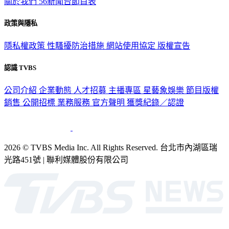
關於我們
56新聞台節目表
政策與隱私
隱私權政策
性騷擾防治措施
網站使用協定
版權宣告
認識 TVBS
公司介紹
企業動態
人才招募
主播專區
星藝象娛樂
節目版權
銷售
公開招標
業務服務
官方聲明
獲獎紀錄／認證
2026 © TVBS Media Inc. All Rights Reserved. 台北市內湖區瑞
光路451號 | 聯利媒體股份有限公司