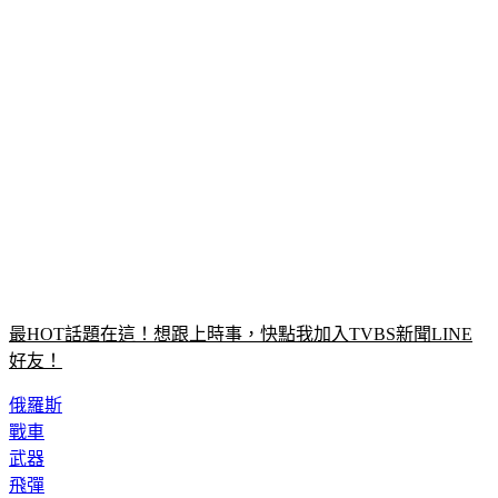
最HOT話題在這！想跟上時事，快點我加入TVBS新聞LINE
好友！
俄羅斯
戰車
武器
飛彈