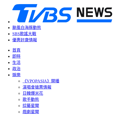
颱風白海豚動態
SBS歌謠大戰
優惠好康情報
首頁
即時
生活
政治
娛樂
《VPOPASIA》開播
演唱會搶票情報
日韓爆米花
歌手動態
綜藝星聞
戲劇星聞