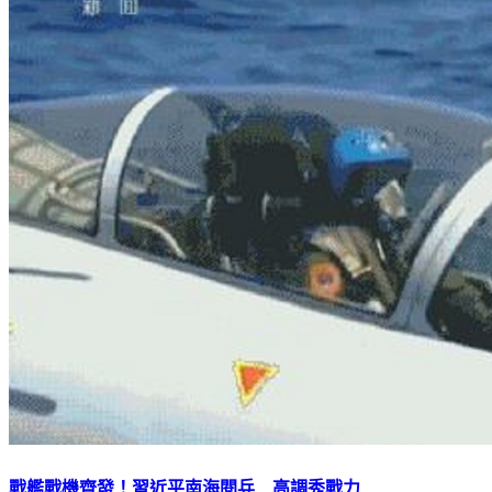
戰艦戰機齊發！習近平南海閱兵 高調秀戰力