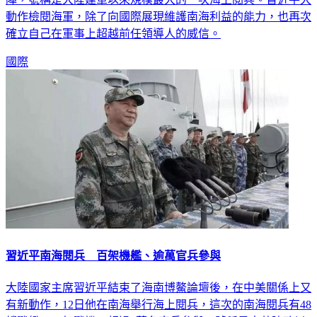
動作檢閱海軍，除了向國際展現維護南海利益的能力，也再次
確立自己在軍事上超越前任領導人的威信。
國際
習近平南海閱兵 百架機艦、逾萬官兵參與
大陸國家主席習近平結束了海南博鰲論壇後，在中美關係上又
有新動作，12日他在南海舉行海上閱兵，這次的南海閱兵有48