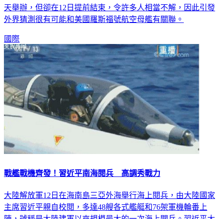
天舉辦，但卻在12日提前結束，令許多人相當不解，因此引發
外界猜測很有可能和美國羅斯福號航空母艦有關聯。
國際
戰艦戰機齊發！習近平南海閱兵 高調秀戰力
大陸解放軍12日在海南島三亞外海舉行海上閱兵，由大陸國家
主席習近平親自校閱，多達48艘各式艦艇和76架軍機輪番上
陣，號稱是大陸建軍以來規模最大的一次海上閱兵。習近平大