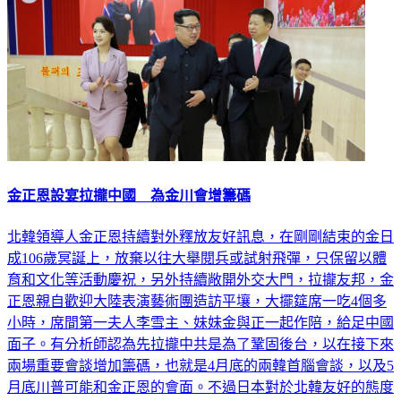
金正恩設宴拉攏中國 為金川會增籌碼
北韓領導人金正恩持續對外釋放友好訊息，在剛剛結束的金日
成106歲冥誕上，放棄以往大舉閱兵或試射飛彈，只保留以體
育和文化等活動慶祝，另外持續敞開外交大門，拉攏友邦，金
正恩親自歡迎大陸表演藝術團造訪平壤，大擺筵席一吃4個多
小時，席間第一夫人李雪主、妹妹金與正一起作陪，給足中國
面子。有分析師認為先拉攏中共是為了鞏固後台，以在接下來
兩場重要會談增加籌碼，也就是4月底的兩韓首腦會談，以及5
月底川普可能和金正恩的會面。不過日本對於北韓友好的態度