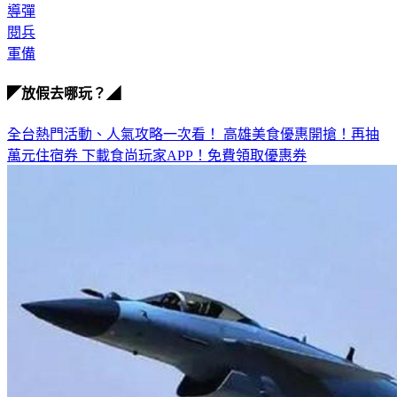
導彈
閱兵
軍備
◤放假去哪玩？◢
全台熱門活動、人氣攻略一次看！
高雄美食優惠開搶！再抽
萬元住宿券
下載食尚玩家APP！免費領取優惠券