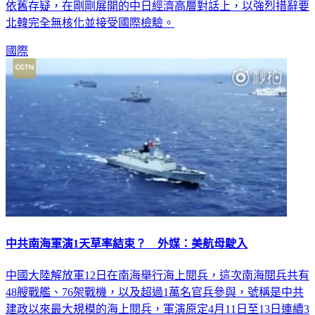
依舊存疑，在剛剛展開的中日經濟高層對話上，以強烈措辭要
北韓完全無核化並接受國際檢驗。
國際
中共南海軍演1天草率結束？ 外媒：美航母駛入
中國大陸解放軍12日在南海舉行海上閱兵，這次南海閱兵共有
48艘戰艦、76架戰機，以及超過1萬名官兵參與，號稱是中共
建政以來最大規模的海上閱兵，軍演原定4月11日至13日連續3