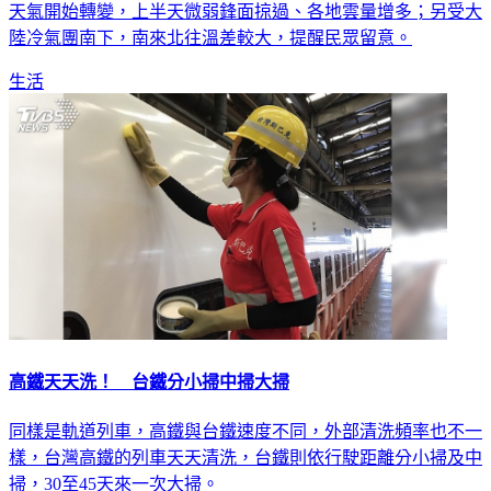
天氣開始轉變，上半天微弱鋒面掠過、各地雲量增多；另受大
陸冷氣團南下，南來北往溫差較大，提醒民眾留意。
生活
高鐵天天洗！ 台鐵分小掃中掃大掃
同樣是軌道列車，高鐵與台鐵速度不同，外部清洗頻率也不一
樣，台灣高鐵的列車天天清洗，台鐵則依行駛距離分小掃及中
掃，30至45天來一次大掃。