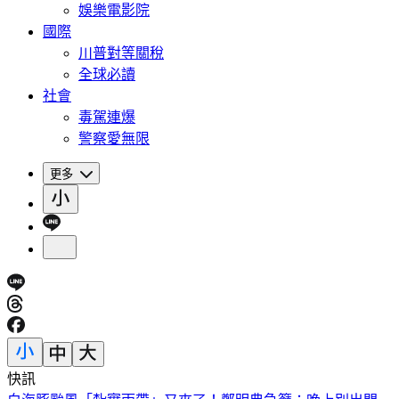
娛樂電影院
國際
川普對等關稅
全球必讀
社會
毒駕連爆
警察愛無限
更多
快訊