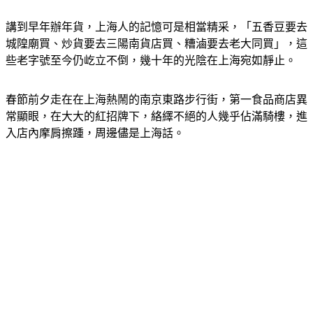
講到早年辦年貨，上海人的記憶可是相當精采，「五香豆要去
城隍廟買、炒貨要去三陽南貨店買、糟滷要去老大同買」，這
些老字號至今仍屹立不倒，幾十年的光陰在上海宛如靜止。
春節前夕走在在上海熱鬧的南京東路步行街，第一食品商店異
常顯眼，在大大的紅招牌下，絡繹不絕的人幾乎佔滿騎樓，進
入店內摩肩擦踵，周邊儘是上海話。