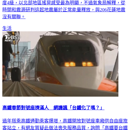
度4級，以北部地區搖晃感受最為明顯，不過氣象局解釋，從
時間和震源研判這起地震屬於正常能量釋放，與206花蓮地震
沒有關聯。
生活
高鐵春節對號座擠滿人 網譏諷「台鐵化了嗎？」
過年搭乘高鐵通勤乘客爆增，高鐵開放對號座車廂供自由座旅
客站立，有網友質疑此做法喪失服務品質，詢問「高鐵要台鐵