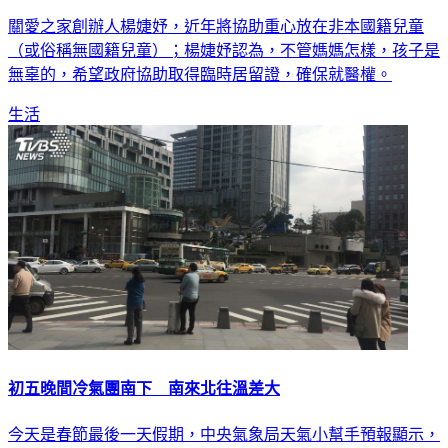
關愛之家創辦人楊婕妤，近年將協助重心放在非本國籍兒童
（或俗稱無國籍兒童）；楊婕妤認為，不管媽媽怎樣，孩子是
無辜的，希望政府協助取得臨時居留證，確保就醫權。
生活
初五晚間冷氣團南下 南來北往溫差大
今天是春節最後一天假期，中央氣象局天氣小幫手預報顯示，