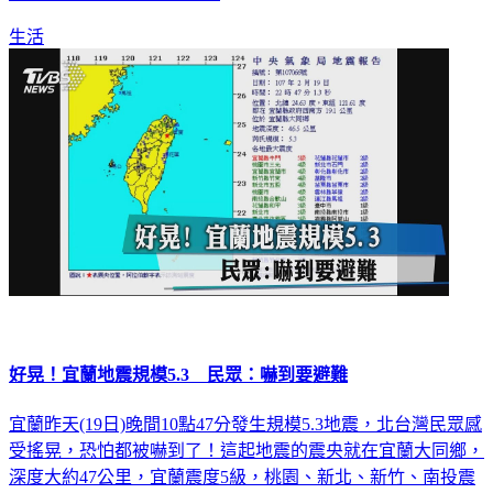
生活
好晃！宜蘭地震規模5.3 民眾：嚇到要避難
宜蘭昨天(19日)晚間10點47分發生規模5.3地震，北台灣民眾感
受搖晃，恐怕都被嚇到了！這起地震的震央就在宜蘭大同鄉，
深度大約47公里，宜蘭震度5級，桃園、新北、新竹、南投震