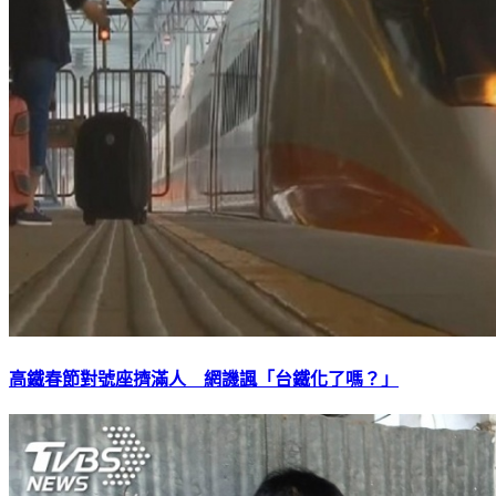
高鐵春節對號座擠滿人 網譏諷「台鐵化了嗎？」