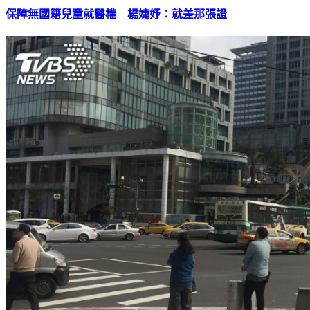
保障無國籍兒童就醫權 楊婕妤：就差那張證