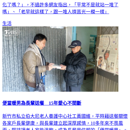
化了嗎？」，不過許多網友指出，「平常不是就站一堆了
嗎」、「老早就這樣了，跟一堆人擠莒光一模一樣」
生活
便當暖男為長輩送餐 15年愛心不間斷
新竹市私立伯大尼老人養護中心社工黃國維，平時藉送餐關懷
各家戶長輩健康，與長輩建立起深厚感情，10多年來不畏風