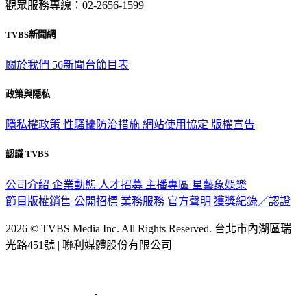
觀眾服務專線：02-2656-1599
TVBS新聞網
關於我們
56新聞台節目表
政策與隱私
隱私權政策
性騷擾防治措施
網站使用協定
版權宣告
認識 TVBS
公司介紹
企業動態
人才招募
主播專區
星藝象娛樂
節目版權銷售
公開招標
業務服務
官方聲明
獲獎紀錄／認證
2026 © TVBS Media Inc. All Rights Reserved. 台北市內湖區瑞
光路451號 | 聯利媒體股份有限公司