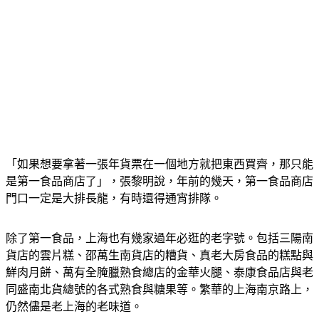
「如果想要拿著一張年貨票在一個地方就把東西買齊，那只能
是第一食品商店了」，張黎明說，年前的幾天，第一食品商店
門口一定是大排長龍，有時還得通宵排隊。
除了第一食品，上海也有幾家過年必逛的老字號。包括三陽南
貨店的雲片糕、邵萬生南貨店的糟貨、真老大房食品的糕點與
鮮肉月餅、萬有全腌臘熟食總店的金華火腿、泰康食品店與老
同盛南北貨總號的各式熟食與糖果等。繁華的上海南京路上，
仍然儘是老上海的老味道。