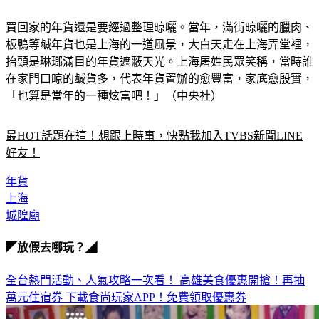
買回家的年貨還是要經過整理晾曬。當年，滿街晾曬的臘肉、
板鴨等鹹年貨也是上海的一道風景，大白天走在上海弄堂裡，
抬頭是琳瑯滿目的年貨遮蔽天光。上海屠姓民眾笑稱，當時誰
在家門口晾的鹹貨多，代表年貨置辦的愈豐富，家底愈殷實，
「也算是當年的一種炫富吧！」（中央社）
最HOT話題在這！想跟上時事，快點我加入TVBS新聞LINE
好友！
年貨
上海
城隍廟
◤放假去哪玩？◢
全台熱門活動、人氣攻略一次看！
高雄美食優惠開搶！再抽
萬元住宿券
下載食尚玩家APP！免費領取優惠券