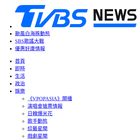
颱風白海豚動態
SBS歌謠大戰
優惠好康情報
首頁
即時
生活
政治
娛樂
《VPOPASIA》開播
演唱會搶票情報
日韓爆米花
歌手動態
綜藝星聞
戲劇星聞