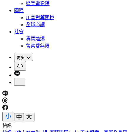
娛樂電影院
國際
川普對等關稅
全球必讀
社會
毒駕連爆
警察愛無限
更多
快訊