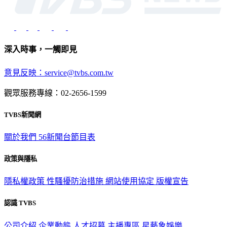
深入時事，一觸即見
意見反映：service@tvbs.com.tw
觀眾服務專線：02-2656-1599
TVBS新聞網
關於我們
56新聞台節目表
政策與隱私
隱私權政策
性騷擾防治措施
網站使用協定
版權宣告
認識 TVBS
公司介紹
企業動態
人才招募
主播專區
星藝象娛樂
節目版權銷售
公開招標
業務服務
官方聲明
獲獎紀錄／認證