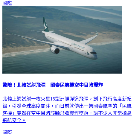
驚險！北韓試射飛彈 國泰民航機空中目睹爆炸
北韓上週試射一枚火星15型洲際彈道飛彈，創下飛行高度新紀
錄，引發全球高度關注，而日前就傳出一架國泰航空的「民航
客機」竟然在空中目睹該顆飛彈爆炸墜落，讓不少人非常擔憂
飛航安全。
國際