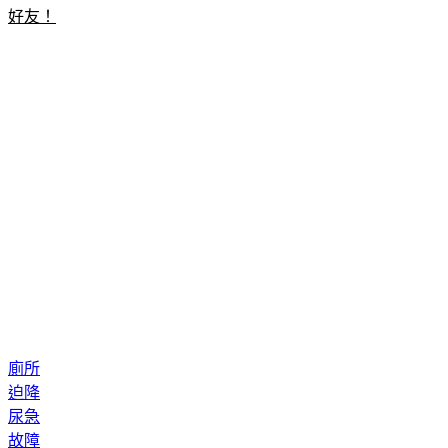
廁所
迫降
尿急
故障
達美