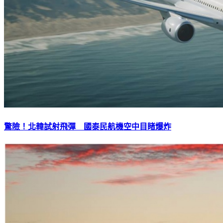
驚險！北韓試射飛彈 國泰民航機空中目睹爆炸