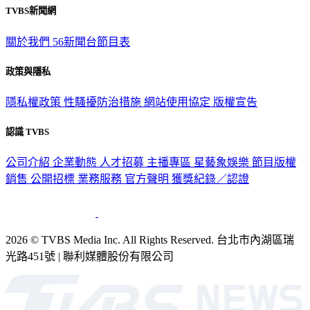
關於我們
56新聞台節目表
政策與隱私
隱私權政策
性騷擾防治措施
網站使用協定
版權宣告
認識 TVBS
公司介紹
企業動態
人才招募
主播專區
星藝象娛樂
節目版權
銷售
公開招標
業務服務
官方聲明
獲獎紀錄／認證
2026 © TVBS Media Inc. All Rights Reserved. 台北市內湖區瑞
光路451號 | 聯利媒體股份有限公司