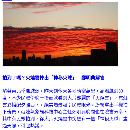
拍到了嗎？火燒雲掉出「神秘火球」 鄭明典解答
隨著東北季風減弱，昨天到今天各地晴空萬里，高溫飆到30
度，不少民眾傍晚一抬頭就看到大片艷麗的「火燒雲」，霓虹
雲彩搭配夕陽西下，絕美場景吸引民眾眼光，紛紛拿出手機拍
下奇景，就連氣象局科技中心主任鄭明典晚間也在臉書分享，
其中有民眾拍到，從大片火燒雲中突然有一個「神秘火球」畫
過天際，引起熱議。