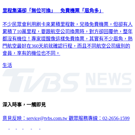
里程集滿卻「無位可換」 免費機票「眉角多」
不少民眾會利用刷卡來累積里程數，兌換免費機票，但卻有人
累積了10萬里程，要跟航空公司換票時，對方卻回覆他，整年
都沒有機位！專家提醒像這樣免費換票，其實有不少眉角，熱
門航空最好在360天前就確認行程，而且不同航空公司級別的
會員，享有的機位也不同。
生活
深入時事，一觸即見
意見反映：service@tvbs.com.tw
觀眾服務專線：02-2656-1599
TVBS新聞網