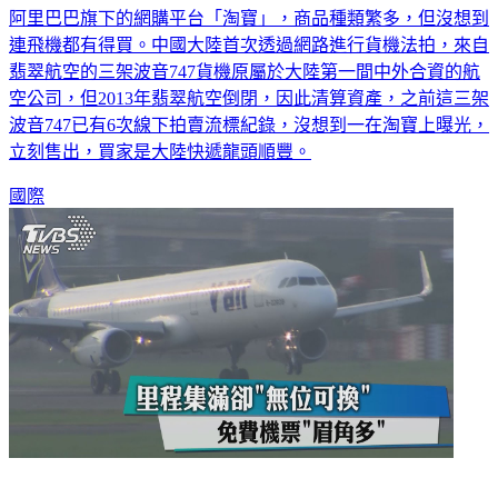
連飛機都有得買。中國大陸首次透過網路進行貨機法拍，來自
翡翠航空的三架波音747貨機原屬於大陸第一間中外合資的航
空公司，但2013年翡翠航空倒閉，因此清算資產，之前這三架
波音747已有6次線下拍賣流標紀錄，沒想到一在淘寶上曝光，
立刻售出，買家是大陸快遞龍頭順豐。
國際