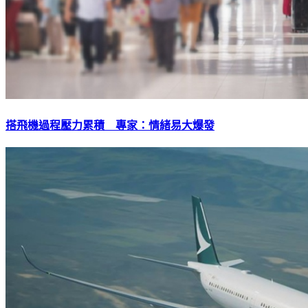
搭飛機過程壓力累積 專家：情緒易大爆發