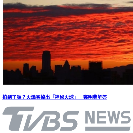
拍到了嗎？火燒雲掉出「神秘火球」 鄭明典解答