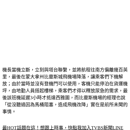
機長當機立斷，立刻與塔台聯繫，並將航程往南方偏離幾百英
里，最後在蒙大拿州比靈斯城飛機場降落，讓乘客們下機解
放；由於當時並沒有登機門可以使用，客機只能停泊在貨運機
坪，由地勤人員搭起樓梯，乘客們才得以釋放尿急的需求，最
後該班機延遲3小時才抵達西雅圖，而比靈斯機場的經理也說
「從沒聽過因為馬桶阻塞，造成飛機改降」實在是前所未聞的
事情。
最HOT話題在這！想跟上時事，快點我加入TVBS新聞LINE
好友！