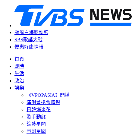
颱風白海豚動態
SBS歌謠大戰
優惠好康情報
首頁
即時
生活
政治
娛樂
《VPOPASIA》開播
演唱會搶票情報
日韓爆米花
歌手動態
綜藝星聞
戲劇星聞