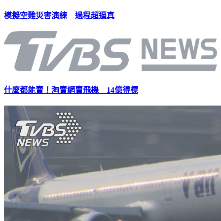
模擬空難災害演練 過程超逼真
什麼都能賣！淘賣網賣飛機 14億得標