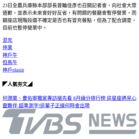
23日全農兵庫縣本部部長曾輪佳彥也召開記者會，向社會大眾
道歉，並表示未來會好好反省，有問題的餐廳會暫停營業，而
銀座店現階段還不確定是否也有冒充餐點，但為了配合調查，
目前也暫停營業中。
混充
停業
神戶牛
但馬牛
神戶plaisir
◤人氣夯文◢
何潤東、曹佑寧獨家專訪搶先看
8月緣分排行榜 這星座遇見心
靈夥伴
超準測字!這輩子正緣何時會出現