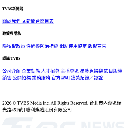
TVBS新聞網
關於我們
56新聞台節目表
政策與隱私
隱私權政策
性騷擾防治措施
網站使用協定
版權宣告
認識 TVBS
公司介紹
企業動態
人才招募
主播專區
星藝象娛樂
節目版權
銷售
公開招標
業務服務
官方聲明
獲獎紀錄／認證
2026 © TVBS Media Inc. All Rights Reserved. 台北市內湖區瑞
光路451號 | 聯利媒體股份有限公司