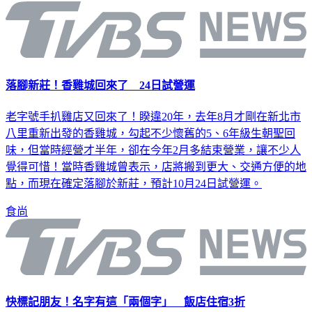
落腳新莊！香雞城回來了 24日試營運
老字號手扒雞店又回來了！睽違20年，去年8月才剛在新北市
八里重新出發的香雞城，勾起不少懷舊的5、6年級生朝聖回
味，但當時經營才半年，卻在今年2月多結束營業，讓不少人
覺得可惜！當時香雞城曾表示，店將搬到更大、交通方便的地
點，而現在確定落腳於新莊，預計10月24日試營運。
食尚
快標記朋友！名字有這「兩個字」 飯店住宿3折