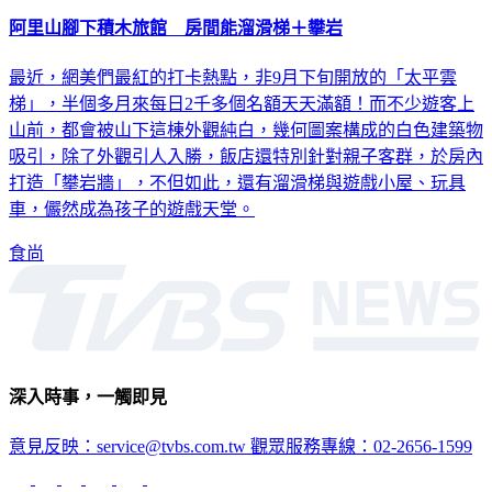
阿里山腳下積木旅館 房間能溜滑梯＋攀岩
最近，網美們最紅的打卡熱點，非9月下旬開放的「太平雲
梯」，半個多月來每日2千多個名額天天滿額！而不少遊客上
山前，都會被山下這棟外觀純白，幾何圖案構成的白色建築物
吸引，除了外觀引人入勝，飯店還特別針對親子客群，於房內
打造「攀岩牆」，不但如此，還有溜滑梯與遊戲小屋、玩具
車，儼然成為孩子的遊戲天堂。
食尚
深入時事，一觸即見
意見反映：service@tvbs.com.tw
觀眾服務專線：02-2656-1599