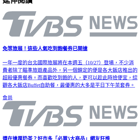
延伸閱讀
免等旅展！這些人氣吃到飽餐券已開搶
一年一度的台北國際旅展將在本週五（10/27）登場，不少消
費者除了瞄準旅遊產品外，另一個鎖定的便是各大飯店推出的
超殺優惠餐券。而喜歡吃到飽的人，更可以趁此時撿便宜，綜
觀各大飯店Buffet自助餐，最優惠的大多是平日下午茶套券。
食尚
還在搶厚奶茶？好市多「必買5大商品」網友狂推