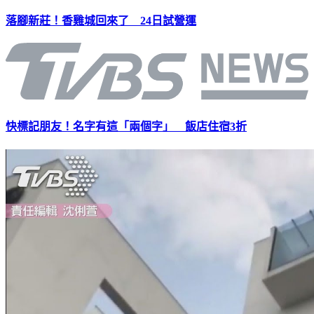
落腳新莊！香雞城回來了 24日試營運
快標記朋友！名字有這「兩個字」 飯店住宿3折