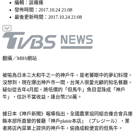
編輯
：
談雍雍
發佈時間：
2017.10.24 21:08
最後更新時間：
2017.10.24 21:08
翻攝／MBS網站
被喻為日本三大和牛之一的神戶牛，是老饕眼中的夢幻料理，
沒想到，現在爆出神戶市一間，台灣人很愛光顧的知名餐廳，
疑似從去年4月起，將低價的「但馬牛」魚目混珠成「神戶
牛」，估計不當收益，達台幣250萬。
據日本《神戶新聞》報導指出，全國農業協同組合連合會兵庫
縣本部所直營的餐廳「神戶plaisir本店」（プレジール），業
者將店內菜單上提供的神戶牛，偷換成較便宜的但馬牛。