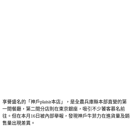
享譽盛名的「神戶plaisir本店」，是全農兵庫縣本部直營的第
一間餐廳，第二間分店則在東京銀座，吸引不少饕客慕名前
往。但在本月16日被內部舉報，發現神戶牛菲力在進貨量及銷
售量出現差異。