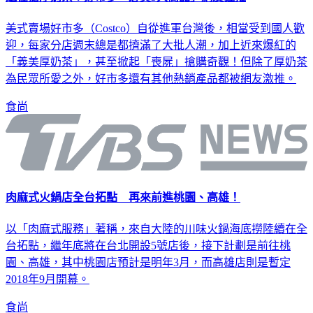
美式賣場好市多（Costco）自從進軍台灣後，相當受到國人歡
迎，每家分店週末總是都擠滿了大批人潮，加上近來爆紅的
「義美厚奶茶」，甚至掀起「喪屍」搶購奇觀！但除了厚奶茶
為民眾所愛之外，好市多還有其他熱銷產品都被網友激推。
食尚
肉麻式火鍋店全台拓點 再來前進桃園、高雄！
以「肉麻式服務」著稱，來自大陸的川味火鍋海底撈陸續在全
台拓點，繼年底將在台北開設5號店後，接下計劃是前往桃
園、高雄，其中桃園店預計是明年3月，而高雄店則是暫定
2018年9月開幕。
食尚