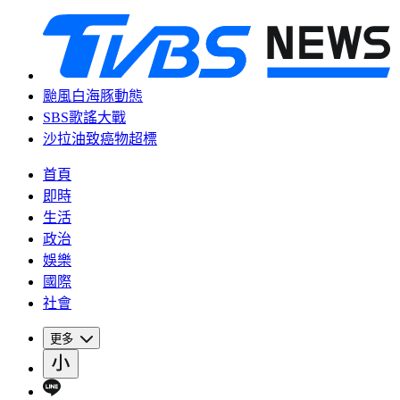
颱風白海豚動態
SBS歌謠大戰
沙拉油致癌物超標
首頁
即時
生活
政治
娛樂
國際
社會
更多