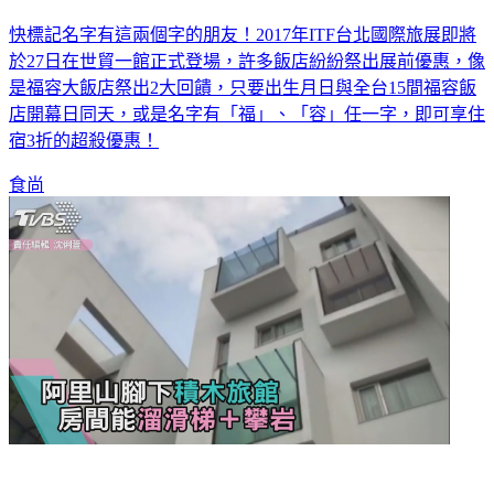
快標記名字有這兩個字的朋友！2017年ITF台北國際旅展即將
於27日在世貿一館正式登場，許多飯店紛紛祭出展前優惠，像
是福容大飯店祭出2大回饋，只要出生月日與全台15間福容飯
店開幕日同天，或是名字有「福」、「容」任一字，即可享住
宿3折的超殺優惠！
食尚