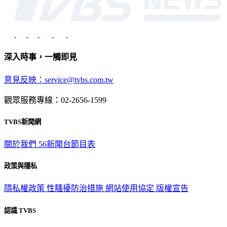
深入時事，一觸即見
意見反映：service@tvbs.com.tw
觀眾服務專線：02-2656-1599
TVBS新聞網
關於我們
56新聞台節目表
政策與隱私
隱私權政策
性騷擾防治措施
網站使用協定
版權宣告
認識 TVBS