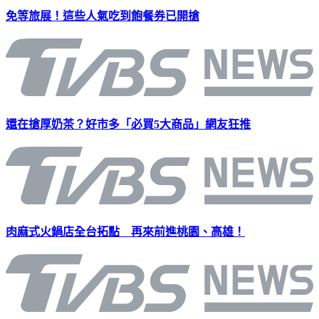
免等旅展！這些人氣吃到飽餐券已開搶
還在搶厚奶茶？好市多「必買5大商品」網友狂推
肉麻式火鍋店全台拓點 再來前進桃園、高雄！